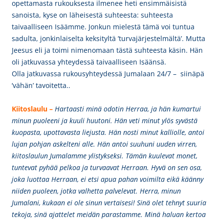
opettamasta rukouksesta ilmenee heti ensimmäisistä
sanoista, kyse on läheisestä suhteesta: suhteesta
taivaalliseen Isäämme. Jonkun mielestä tämä voi tuntua
sadulta, jonkinlaiselta keksityltä ’turvajärjestelmältä’. Mutta
Jeesus eli ja toimi nimenomaan tästä suhteesta käsin. Hän
oli jatkuvassa yhteydessä taivaalliseen Isäänsä.
Olla jatkuvassa rukousyhteydessä Jumalaan 24/7 – siinäpä
’vähän’ tavoitetta..
Kiitoslaulu –
Hartaasti minä odotin Herraa, ja hän kumartui
minun puoleeni ja kuuli huutoni. Hän veti minut ylös syvästä
kuopasta, upottavasta liejusta. Hän nosti minut kalliolle, antoi
lujan pohjan askelteni alle. Hän antoi suuhuni uuden virren,
kiitoslaulun Jumalamme ylistykseksi. Tämän kuulevat monet,
tuntevat pyhää pelkoa ja turvaavat Herraan. Hyvä on sen osa,
joka luottaa Herraan, ei etsi apua pahan voimilta eikä käänny
niiden puoleen, jotka valhetta palvelevat. Herra, minun
Jumalani, kukaan ei ole sinun vertaisesi! Sinä olet tehnyt suuria
tekoja, sinä ajattelet meidän parastamme. Minä haluan kertoa