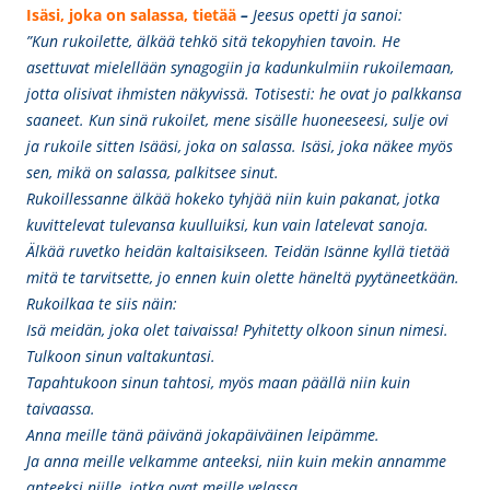
Isäsi, joka on salassa, tietää
–
Jeesus opetti ja sanoi:
”Kun rukoilette, älkää tehkö sitä tekopyhien tavoin. He
asettuvat mielellään synagogiin ja kadunkulmiin rukoilemaan,
jotta olisivat ihmisten näkyvissä. Totisesti: he ovat jo palkkansa
saaneet. Kun sinä rukoilet, mene sisälle huoneeseesi, sulje ovi
ja rukoile sitten Isääsi, joka on salassa. Isäsi, joka näkee myös
sen, mikä on salassa, palkitsee sinut.
Rukoillessanne älkää hokeko tyhjää niin kuin pakanat, jotka
kuvittelevat tulevansa kuulluiksi, kun vain latelevat sanoja.
Älkää ruvetko heidän kaltaisikseen. Teidän Isänne kyllä tietää
mitä te tarvitsette, jo ennen kuin olette häneltä pyytäneetkään.
Rukoilkaa te siis näin:
Isä meidän, joka olet taivaissa! Pyhitetty olkoon sinun nimesi.
Tulkoon sinun valtakuntasi.
Tapahtukoon sinun tahtosi, myös maan päällä niin kuin
taivaassa.
Anna meille tänä päivänä jokapäiväinen leipämme.
Ja anna meille velkamme anteeksi, niin kuin mekin annamme
anteeksi niille, jotka ovat meille velassa.