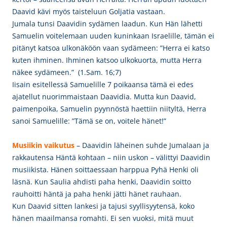
Daavid kävi myös taisteluun Goljatia vastaan.
Jumala tunsi Daavidin sydämen laadun. Kun Hän lähetti
Samuelin voitelemaan uuden kuninkaan Israelille, tämän ei
pitänyt katsoa ulkonäköön vaan sydämeen: ”Herra ei katso
kuten ihminen. Ihminen katsoo ulkokuorta, mutta Herra
näkee sydämeen.” (1.Sam. 16;7)
Iisain esitellessä Samuelille 7 poikaansa tämä ei edes
ajatellut nuorimmaistaan Daavidia. Mutta kun Daavid,
paimenpoika, Samuelin pyynnöstä haettiin niityltä, Herra
sanoi Samuelille: ”Tämä se on, voitele hänet!”
Musiikin vaikutus
– Daavidin läheinen suhde Jumalaan ja
rakkautensa Häntä kohtaan – niin uskon – välittyi Daavidin
musiikista. Hänen soittaessaan harppua Pyhä Henki oli
läsnä. Kun Saulia ahdisti paha henki, Daavidin soitto
rauhoitti häntä ja paha henki jätti hänet rauhaan.
Kun Daavid sitten lankesi ja tajusi syyllisyytensä, koko
hänen maailmansa romahti. Ei sen vuoksi, mitä muut