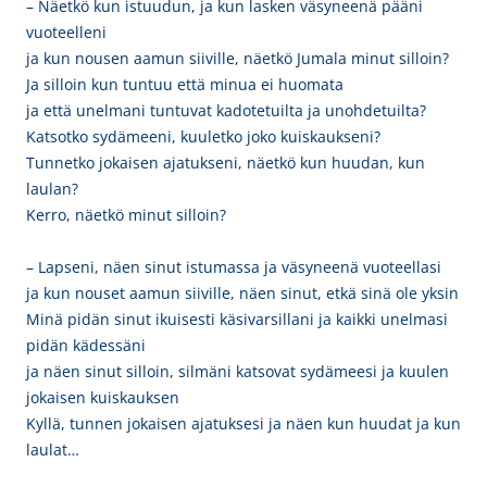
– Näetkö kun istuudun, ja kun lasken väsyneenä pääni
vuoteelleni
ja kun nousen aamun siiville, näetkö Jumala minut silloin?
Ja silloin kun tuntuu että minua ei huomata
ja että unelmani tuntuvat kadotetuilta ja unohdetuilta?
Katsotko sydämeeni, kuuletko joko kuiskaukseni?
Tunnetko jokaisen ajatukseni, näetkö kun huudan, kun
laulan?
Kerro, näetkö minut silloin?
– Lapseni, näen sinut istumassa ja väsyneenä vuoteellasi
ja kun nouset aamun siiville, näen sinut, etkä sinä ole yksin
Minä pidän sinut ikuisesti käsivarsillani ja kaikki unelmasi
pidän kädessäni
ja näen sinut silloin, silmäni katsovat sydämeesi ja kuulen
jokaisen kuiskauksen
Kyllä, tunnen jokaisen ajatuksesi ja näen kun huudat ja kun
laulat…