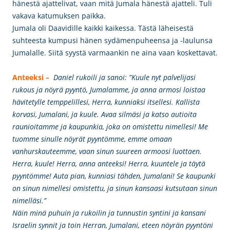
hänestä ajattelivat, vaan mitä Jumala hänestä ajatteli. Tuli
vakava katumuksen paikka.
Jumala oli Daavidille kaikki kaikessa. Tästä läheisestä
suhteesta kumpusi hänen sydämenpuheensa ja -laulunsa
Jumalalle. Siitä syystä varmaankin ne aina vaan koskettavat.
Anteeksi –
Daniel rukoili ja sanoi: ”Kuule nyt palvelijasi
rukous ja nöyrä pyyntö, Jumalamme, ja anna armosi loistaa
hävitetylle temppelillesi, Herra, kunniaksi itsellesi. Kallista
korvasi, Jumalani, ja kuule. Avaa silmäsi ja katso autioita
raunioitamme ja kaupunkia, joka on omistettu nimellesi! Me
tuomme sinulle nöyrät pyyntömme, emme omaan
vanhurskauteemme, vaan sinun suureen armoosi luottaen.
Herra, kuule! Herra, anna anteeksi! Herra, kuuntele ja täytä
pyyntömme! Auta pian, kunniasi tähden, Jumalani! Se kaupunki
on sinun nimellesi omistettu, ja sinun kansaasi kutsutaan sinun
nimelläsi.”
Näin minä puhuin ja rukoilin ja tunnustin syntini ja kansani
Israelin synnit ja toin Herran, Jumalani, eteen nöyrän pyyntöni