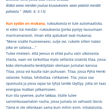
Äläkä anna meidän joutua kiusaukseen,
vaan päästä meidät
pahasta.” (Matt. 6: 5-13)
Kun sydän on mukana,
rukouksesta ei tule automaatiota,
ei edes Isä meidän -rukouksesta (jonka pystyy lausumaan
mantramaisesti, ilman että ajatukset ovat mukana).
”Mene sisälle huoneeseesi, sulje ovi, rukoile sitten Isääsi
joka on salassa….”
Tulee mieleen, että Jeesus ei ehkä puhu vain ulkoisesta
tilasta, vaan voi tarkoittaa myös sellaista sisäistä tilaa, jossa
koko olemuksella keskitytään olemaan Jumalan kanssa.
Tilaa, jossa voi kuulla Isän puhuvan. Tilaa, jossa Pyhä Henki
valaisee, hoitaa, lohduttaa, rohkaisee. Tila, jossa saa
opastusta ja jossa vajaa tai tyhjä tankki täyttyy, jotta on taas
energiaa matkan jatkamiseen.
Kun tila syvenee, puhe lakkaa, tilalle tulee
sanoinkuvaamaton rauha, jossa Jumala on vahvasti läsnä.
Tämä ei ole ollenkaan sama kuin mihin esim. intialaisista,