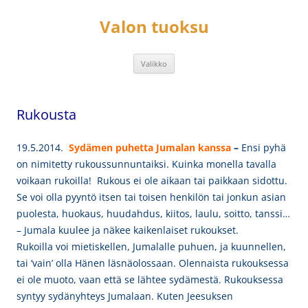
Siirry
sisältöön
Valon tuoksu
Valikko
Rukousta
19.5.2014.
Sydämen puhetta Jumalan kanssa
–
Ensi pyhä
on nimitetty rukoussunnuntaiksi. Kuinka monella tavalla
voikaan rukoilla! Rukous ei ole aikaan tai paikkaan sidottu.
Se voi olla pyyntö itsen tai toisen henkilön tai jonkun asian
puolesta, huokaus, huudahdus, kiitos, laulu, soitto, tanssi…
– Jumala kuulee ja näkee kaikenlaiset rukoukset.
Rukoilla voi mietiskellen, Jumalalle puhuen, ja kuunnellen,
tai ’vain’ olla Hänen läsnäolossaan. Olennaista rukouksessa
ei ole muoto, vaan että se lähtee sydämestä. Rukouksessa
syntyy sydänyhteys Jumalaan. Kuten Jeesuksen