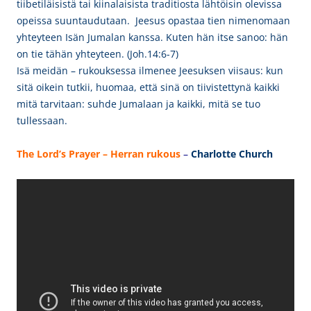
tiibetiläisistä tai kiinalaisista traditiosta lähtöisin olevissa
opeissa suuntaudutaan. Jeesus opastaa tien nimenomaan
yhteyteen Isän Jumalan kanssa. Kuten hän itse sanoo: hän
on tie tähän yhteyteen. (Joh.14:6-7)
Isä meidän – rukouksessa ilmenee Jeesuksen viisaus: kun
sitä oikein tutkii, huomaa, että sinä on tiivistettynä kaikki
mitä tarvitaan: suhde Jumalaan ja kaikki, mitä se tuo
tullessaan.
The Lord’s Prayer – Herran rukous
–
Charlotte Church