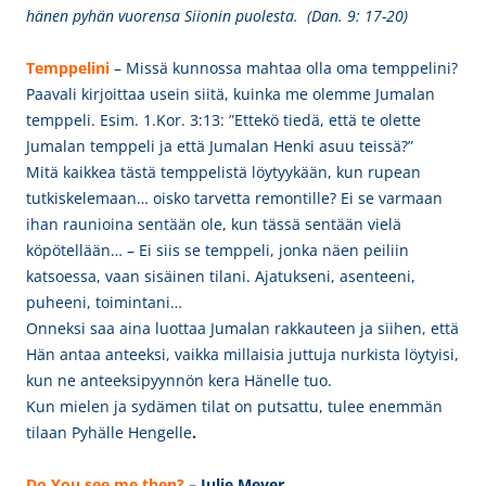
hänen pyhän vuorensa Siionin puolesta. (Dan. 9: 17-20)
Temppelini
– Missä kunnossa mahtaa olla oma temppelini?
Paavali kirjoittaa usein siitä, kuinka me olemme Jumalan
temppeli. Esim. 1.Kor. 3:13: ”Ettekö tiedä, että te olette
Jumalan temppeli ja että Jumalan Henki asuu teissä?”
Mitä kaikkea tästä temppelistä löytyykään, kun rupean
tutkiskelemaan… oisko tarvetta remontille? Ei se varmaan
ihan raunioina sentään ole, kun tässä sentään vielä
köpötellään… – Ei siis se temppeli, jonka näen peiliin
katsoessa, vaan sisäinen tilani. Ajatukseni, asenteeni,
puheeni, toimintani…
Onneksi saa aina luottaa Jumalan rakkauteen ja siihen, että
Hän antaa anteeksi, vaikka millaisia juttuja nurkista löytyisi,
kun ne anteeksipyynnön kera Hänelle tuo.
Kun mielen ja sydämen tilat on putsattu, tulee enemmän
tilaan Pyhälle Hengelle
.
Do You see me then?
–
Julie Mey
er