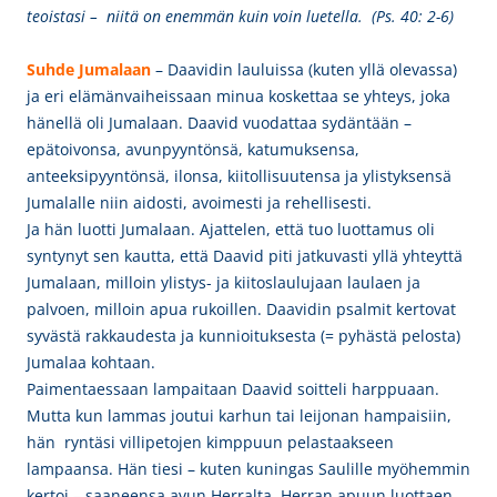
teoistasi – niitä on enemmän kuin voin luetella. (Ps. 40: 2-6)
Suhde Jumalaan
–
Daavidin lauluissa (kuten yllä olevassa)
ja eri elämänvaiheissaan minua koskettaa se yhteys, joka
hänellä oli Jumalaan. Daavid vuodattaa sydäntään –
epätoivonsa, avunpyyntönsä, katumuksensa,
anteeksipyyntönsä, ilonsa, kiitollisuutensa ja ylistyksensä
Jumalalle niin aidosti, avoimesti ja rehellisesti.
Ja hän luotti Jumalaan. Ajattelen, että tuo luottamus oli
syntynyt sen kautta, että Daavid piti jatkuvasti yllä yhteyttä
Jumalaan, milloin ylistys- ja kiitoslaulujaan laulaen ja
palvoen, milloin apua rukoillen. Daavidin psalmit kertovat
syvästä rakkaudesta ja kunnioituksesta (= pyhästä pelosta)
Jumalaa kohtaan.
Paimentaessaan lampaitaan Daavid soitteli harppuaan.
Mutta kun lammas joutui karhun tai leijonan hampaisiin,
hän ryntäsi villipetojen kimppuun pelastaakseen
lampaansa. Hän tiesi – kuten kuningas Saulille myöhemmin
kertoi – saaneensa avun Herralta. Herran apuun luottaen