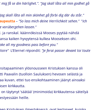
t mig få se din härlighet.”. ”Jag skall låta all min godhet gå
”Jag skall låta all min skönhet gå förbi dig där du står.”
/laupeutta
– ”So lass mich deine Herrlichkeit sehen.”
”
Ich
te vorübergehen lassen.”
l. ja ranskal. käännöksissä Mooses pyytää nähdä
ansa kaiken hyvyytensä kulkea Mooseksen ohi.
 make all my goodness pass before you.”
gloire”
L’Eternel répondit:
”Je ferai passer devant toi toute
ensitapaaminen ylösnousseen Kristuksen kanssa oli
ti Paavalin (tuolloin Sauluksen) hevosen selästä ja
 saa kuvan, ettei tuo ensikohtaaminen jäänyt ainoaksi
uksen kirkkautta.
on täytynyt ’säätää’ (minimoida) kirkkautensa säteilyä
estyessään heille.
en Kristuksen ilmestyksessä, ovat kertoneet, kuinka