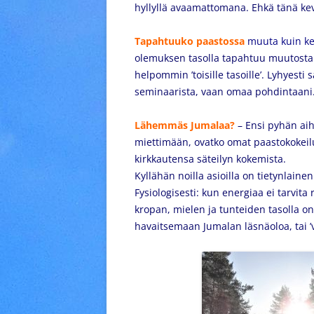
hyllyllä avaamattomana. Ehkä tänä k
Tapahtuuko paastossa
muuta kuin ke
olemuksen tasolla tapahtuu muutosta
helpommin ’toisille tasoille’. Lyhyesti
seminaarista, vaan omaa pohdintaani.
Lähemmäs Jumalaa?
– Ensi pyhän ai
miettimään, ovatko omat paastokokei
kirkkautensa säteilyn kokemista.
Kyllähän noilla asioilla on tietynlaine
Fysiologisesti: kun energiaa ei tarvi
kropan, mielen ja tunteiden tasolla o
havaitsemaan
Jumalan läsnäoloa, tai 