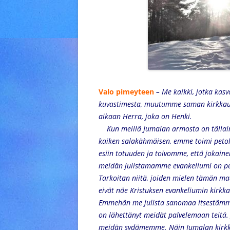
Valo pimeyteen
– Me kaikki, jotka ka
kuvastimesta, muutumme saman kirkkaude
aikaan Herra, joka on Henki.
Kun meillä Jumalan armosta on tällain
kaiken salakähmäisen, emme toimi petol
esiin totuuden ja toivomme, että jokain
meidän julistamamme evankeliumi on peit
Tarkoitan niitä, joiden mielen tämän ma
eivät näe Kristuksen evankeliumin kirkka
Emmehän me julista sanomaa itsestämme 
on lähettänyt meidät palvelemaan teitä. 
meidän sydämemme. Näin Jumalan kirkkaus