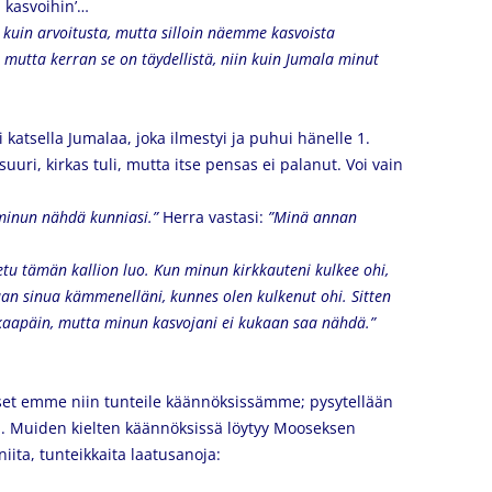
a kasvoihin’…
 kuin arvoitusta, mutta silloin näemme kasvoista
a, mutta kerran se on täydellistä, niin kuin Jumala minut
 katsella Jumalaa, joka ilmestyi ja puhui hänelle 1.
suuri, kirkas tuli, mutta itse pensas ei palanut. Voi vain
 minun nähdä kunniasi.”
Herra vastasi:
”Minä annan
tu tämän kallion luo. Kun minun kirkkauteni kulkee ohi,
aan sinua kämmenelläni, kunnes olen kulkenut ohi. Sitten
akaapäin, mutta minun kasvojani ei kukaan saa nähdä.”
et emme niin tunteile käännöksissämme; pysytellään
sa. Muiden kielten käännöksissä löytyy Mooseksen
iita, tunteikkaita laatusanoja: