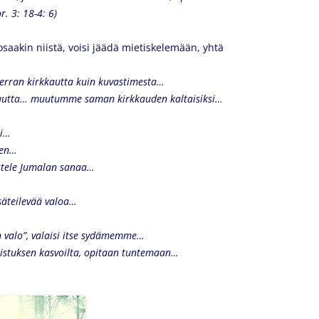
r. 3: 18-4: 6)
 osaakin niistä, voisi jäädä mietiskelemään, yhtä
rran kirkkautta kuin kuvastimesta…
autta…
muutumme saman kirkkauden kaltaisiksi…
ki…
sen…
stele Jumalan sanaa…
säteilevää valoa…
n valo”, valaisi itse sydämemme…
ristuksen kasvoilta, opitaan tuntemaan…