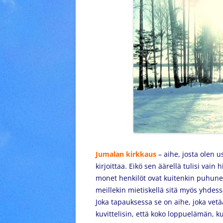
Jumalan kirkkaus
– aihe, josta olen u
kirjoittaa. Eikö sen äärellä tulisi vai
monet henkilöt ovat kuitenkin puhuneet
meillekin mietiskellä sitä myös yhde
Joka tapauksessa se on aihe, joka ve
kuvittelisin, että koko loppuelämän, ku