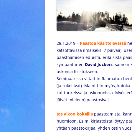
28.1.2019 –
Paastoa käsittelevässä
ne
katsottavissa ilmaiseksi 7 päivää), usea
paastoamisen eduista, erilaisista paa
sympaattinen
David Jockers
, samoin k
uskonsa Kristukseen.
Seminaarissa viitattiin Raamatun henk
(ja rukoilivat).
Mainittiin myös, kuinka 
kulttuureissa ja uskonnoissa.
Myös erä
jäivät mieleen) paastosivat.
Jos aikoo kokeilla
paastoamista, kanna
huomioon. Esim. kirjastoista löytyy paa
yhtään paastokirjaa; yhden ostin vuosi