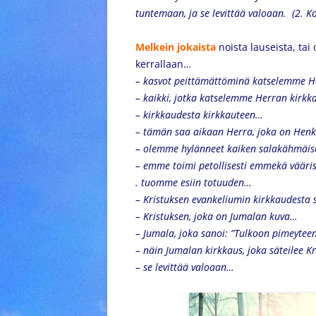
tuntemaan, ja se levittää valoaan. (2. Ko
Melkein jokaista
noista lauseista, tai
kerrallaan…
–
kasvot peittämättöminä katselemme He
– kaikki, jotka
katselemme
Herran kirkk
–
kirkkaudesta kirkkauteen…
– t
ämän saa aikaan Herra, joka on Hen
–
olemme hylänneet kaiken salakähmäi
–
emme toimi petollisesti emmekä vääri
.
tuomme esiin totuuden…
–
Kristuksen evankeliumin kirkkaudesta 
–
Kristuksen, joka on Jumalan kuva…
–
Jumala, joka sanoi: ”Tulkoon pimeytee
–
näin Jumalan kirkkaus, joka säteilee K
– se levittää valoaan…