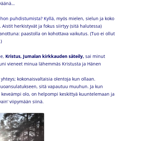
eväänä…
hon puhdistumista? Kyllä,
myös mielen, sielun ja koko
.
Aistit herkistyvät ja fokus siirtyy (sitä halutessa)
 sanottuna: paastolla on kohottava vaikutus. (Tuo ei ollut
)
he,
Kristus, Jumalan kirkkauden säteily,
sai minut
luni vieneet minua lähemmäs Kristusta ja Hänen
n yhteys; kokonaisvaltaisia olentoja kun ollaan.
ta ruoansulatukseen, sitä vapautuu muuhun. Ja kun
n keveämpi olo, on helpompi keskittyä kuuntelemaan ja
’vain’ viipymään siinä.