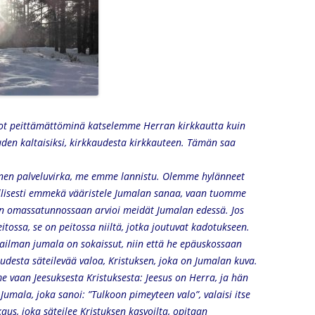
svot peittämättöminä katselemme Herran kirkkautta kuin
n kaltaisiksi, kirkkaudesta kirkkauteen.
Tämän saa
en palveluvirka, me emme lannistu. Olemme hylänneet
lisesti emmekä vääristele Jumalan sanaa, vaan tuomme
en omassatunnossaan arvioi meidät Jumalan edessä. Jos
ossa, se on peitossa niiltä, jotka joutuvat kadotukseen.
ailman jumala on sokaissut, niin että he epäuskossaan
udesta säteilevää valoa, Kristuksen, joka on Jumalan kuva.
vaan Jeesuksesta Kristuksesta: Jeesus on Herra, ja hän
Jumala, joka sanoi: ”Tulkoon pimeyteen valo”, valaisi itse
, joka säteilee Kristuksen kasvoilta, opitaan