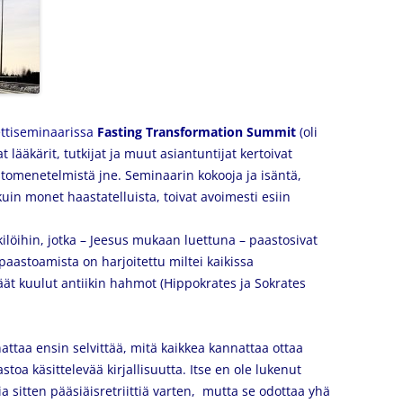
ttiseminaarissa
Fasting Transformation Summit
(
oli
t lääkärit, tutkijat ja muut asiantuntijat kertoivat
stomenetelmistä jne. Seminaarin kokooja ja isäntä,
uin monet haastatelluista, toivat avoimesti esiin
ilöihin, jotka – Jeesus mukaan luettuna – paastosivat
paastoamista on harjoitettu miltei kaikissa
ät kuulut antiikin hahmot (Hippokrates ja Sokrates
ttaa ensin selvittää, mitä kaikkea kannattaa ottaa
stoa käsittelevää kirjallisuutta. Itse en ole lukenut
a sitten pääsiäisretriittiä varten, mutta se odottaa yhä