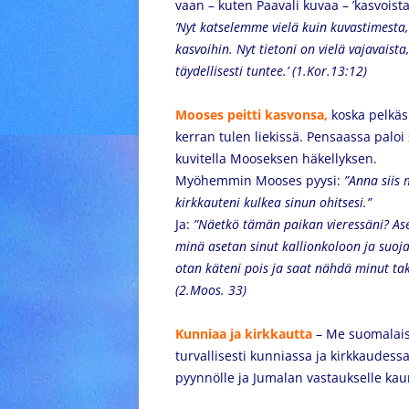
vaan – kuten Paavali kuvaa – ’kasvoist
’Nyt katselemme vielä kuin kuvastimesta,
kasvoihin. Nyt tietoni on vielä vajavaist
täydellisesti tuntee.’ (1.Kor.13:12)
Mooses peitti kasvonsa,
koska pelkäsi
kerran tulen liekissä. Pensaassa paloi 
kuvitella Mooseksen häkellyksen.
Myöhemmin Mooses pyysi:
”Anna siis
kirkkauteni kulkea sinun ohitsesi.”
Ja:
”Näetkö tämän paikan vieressäni? Ase
minä asetan sinut kallionkoloon ja suoj
otan käteni pois ja saat nähdä minut t
(2.Moos. 33)
Kunniaa ja kirkkautta
– Me suomalais
turvallisesti kunniassa ja kirkkaudes
pyynnölle ja Jumalan vastaukselle kaun