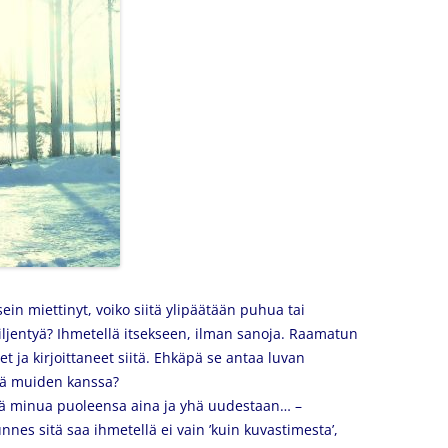
sein miettinyt, voiko siitä ylipäätään puhua tai
n hiljentyä? Ihmetellä itsekseen, ilman sanoja. Raamatun
 ja kirjoittaneet siitä. Ehkäpä se antaa luvan
ssä muiden kanssa?
tää minua puoleensa aina ja yhä uudestaan… –
nnes sitä saa ihmetellä ei vain ’kuin kuvastimesta’,