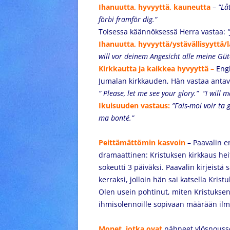
Ihanuutta, hyvyyttä, kauneutta
–
”Lå
förbi framför dig.”
Toisessa käännöksessä Herra vastaa:
Ihanuutta, hyvyyttä/ystävällisyyttä
will vor deinem Angesicht alle meine Gü
Kirkkautta ja kaikkea hyvyyttä –
Eng
Jumalan kirkkauden, Hän vastaa antav
” Please, let me see your glory.” ”I will
Ikuisuuden vastaus:
”Fais-moi voir ta 
ma bonté.”
Peittämättömin kasvoin
– Paavalin 
dramaattinen: Kristuksen kirkkaus heit
sokeutti 3 päiväksi. Paavalin kirjeistä
kerraksi, jolloin hän sai katsella Krist
Olen usein pohtinut, miten Kristuksen 
ihmisolennoille sopivaan määrään ilm
Monet, jotka ovat
nähneet ylösnousse