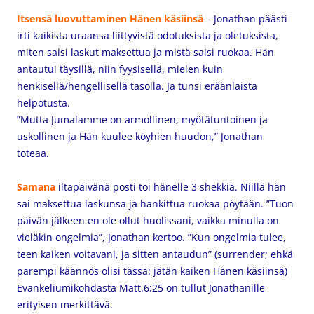
Itsensä luovuttaminen
Hänen käsiinsä
– Jonathan päästi
irti kaikista uraansa liittyvistä odotuksista ja oletuksista,
miten saisi laskut maksettua ja mistä saisi ruokaa. Hän
antautui täysillä, niin fyysisellä, mielen kuin
henkisellä/hengellisellä tasolla. Ja tunsi eräänlaista
helpotusta.
”Mutta Jumalamme on armollinen, myötätuntoinen ja
uskollinen ja Hän kuulee köyhien huudon,” Jonathan
toteaa.
Samana
iltapäivänä posti toi hänelle 3 shekkiä. Niillä hän
sai maksettua laskunsa ja hankittua ruokaa pöytään. ”Tuon
päivän jälkeen en ole ollut huolissani, vaikka minulla on
vieläkin ongelmia”, Jonathan kertoo. ”Kun ongelmia tulee,
teen kaiken voitavani, ja sitten antaudun” (surrender; ehkä
parempi käännös olisi tässä: jätän kaiken Hänen käsiinsä)
Evankeliumikohdasta Matt.6:25 on tullut Jonathanille
erityisen merkittävä.