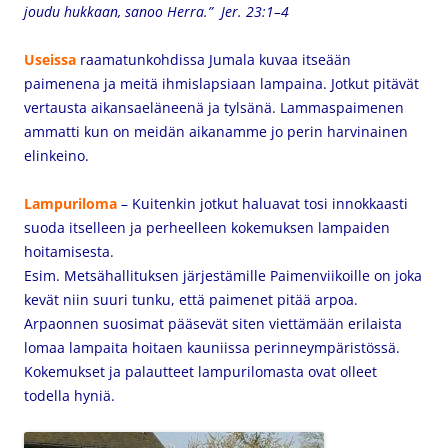
joudu hukkaan, sanoo Herra.” Jer. 23:1–4
Useissa
raamatunkohdissa Jumala kuvaa itseään
paimenena ja meitä ihmislapsiaan lampaina. Jotkut pitävät
vertausta aikansaeläneenä ja tylsänä. Lammaspaimenen
ammatti kun on meidän aikanamme jo perin harvinainen
elinkeino.
Lampuriloma
– Kuitenkin jotkut haluavat tosi innokkaasti
suoda itselleen ja perheelleen kokemuksen lampaiden
hoitamisesta.
Esim. Metsähallituksen järjestämille Paimenviikoille on joka
kevät niin suuri tunku, että paimenet pitää arpoa.
Arpaonnen suosimat pääsevät siten viettämään erilaista
lomaa lampaita hoitaen kauniissa perinneympäristössä.
Kokemukset ja palautteet lampurilomasta ovat olleet
todella hyniä.