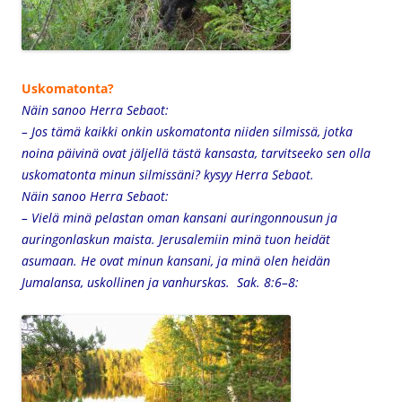
Uskomatonta?
Näin sanoo Herra Sebaot:
– Jos tämä kaikki onkin uskomatonta niiden silmissä,
jotka
noina päivinä ovat jäljellä tästä kansasta,
tarvitseeko sen olla
uskomatonta minun silmissäni?
kysyy Herra Sebaot.
Näin sanoo Herra Sebaot:
– Vielä minä pelastan oman kansani
auringonnousun ja
auringonlaskun maista.
Jerusalemiin minä tuon heidät
asumaan.
He ovat minun kansani,
ja minä olen heidän
Jumalansa,
uskollinen ja vanhurskas. Sak. 8:6–8: