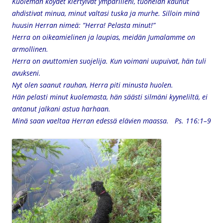
Kuoleman köydet kiertyivät ympärilleni,
tuonelan kauhut
ahdistivat minua,
minut valtasi tuska ja murhe.
Silloin minä
huusin Herran nimeä:
”Herra! Pelasta minut!”
Herra on oikeamielinen ja laupias,
meidän Jumalamme on
armollinen.
Herra on avuttomien suojelija.
Kun voimani uupuivat, hän tuli
avukseni.
Nyt olen saanut rauhan,
Herra piti minusta huolen.
Hän pelasti minut kuolemasta, hän säästi silmäni kyyneliltä,
ei
antanut jalkani astua harhaan.
Minä saan vaeltaa Herran edessä
elävien maassa.
Ps. 116:1–9