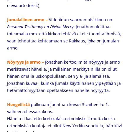
oleva ortodoksi.)
Jumalallinen armo –
Videoidun
saarnan otsikkona on
Personal Testimony on Divine Mercy.
Jonathan aloittaa
toteamalla mm. että kirkon tehtävä ei ole tuomita ihmisiä,
vaan johdattaa kohtaamaan se Rakkaus, joka on Jumalan
armo.
Nöyryys ja armo –
Jonathan kertoo, mitä nöyryys ja armo
merkitsevät hänelle, ja millainen merkitys niillä on ollut
hänen omalla uskonpolullaan. sen ylä- ja alamäissä.
Jonathan kuvaa, kuinka Jumala käytti hänen ylpeyttään ja
tietämättömyyttään opettaakseen hänelle nöyryyttä.
Hengellistä
polkuaan Jonathan kuvaa 3 vaiheella. 1.
vaiheen ollessa rukous.
Hänet oli kastettu kreikkalais-ortodoksiksi, mutta koska
ortodoksisia kouluja ei ollut New Yorkin seudulla, hän kävi