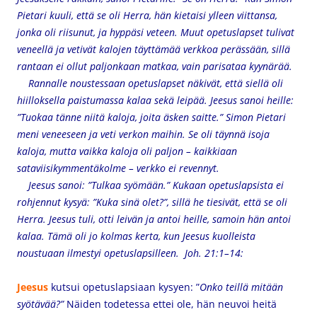
Pietari kuuli, että se oli Herra, hän kietaisi ylleen viittansa,
jonka oli riisunut, ja hyppäsi veteen. Muut opetuslapset tulivat
veneellä ja vetivät kalojen täyttämää verkkoa perässään, sillä
rantaan ei ollut paljonkaan matkaa, vain parisataa kyynärää.
Rannalle noustessaan opetuslapset näkivät, että siellä oli
hiilloksella paistumassa kalaa sekä leipää. Jeesus sanoi heille:
”Tuokaa tänne niitä kaloja, joita äsken saitte.” Simon Pietari
meni veneeseen ja veti verkon maihin. Se oli täynnä isoja
kaloja, mutta vaikka kaloja oli paljon – kaikkiaan
sataviisikymmentäkolme – verkko ei revennyt.
Jeesus sanoi: ”Tulkaa syömään.” Kukaan opetuslapsista ei
rohjennut kysyä: ”Kuka sinä olet?”, sillä he tiesivät, että se oli
Herra. Jeesus tuli, otti leivän ja antoi heille, samoin hän antoi
kalaa. Tämä oli jo kolmas kerta, kun Jeesus kuolleista
noustuaan ilmestyi opetuslapsilleen. Joh. 21:1–14:
Jeesus
kutsui opetuslapsiaan kysyen:
”
Onko teillä mitään
syötävää?”
Näiden todetessa ettei ole, hän neuvoi heitä