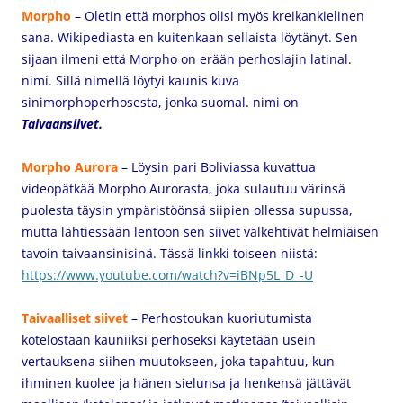
Morpho
– Oletin että morphos olisi myös kreikankielinen
sana. Wikipediasta en kuitenkaan sellaista löytänyt. Sen
sijaan ilmeni että Morpho on erään perhoslajin latinal.
nimi. Sillä nimellä löytyi kaunis kuva
sinimorphoperhosesta, jonka suomal. nimi on
Taivaansiivet.
Morpho Aurora
– Löysin pari Boliviassa kuvattua
videopätkää Morpho Aurorasta, joka sulautuu värinsä
puolesta täysin ympäristöönsä siipien ollessa supussa,
mutta lähtiessään lentoon sen siivet välkehtivät helmiäisen
tavoin taivaansinisinä. Tässä linkki toiseen niistä:
https://www.youtube.com/watch?v=iBNp5L_D_-U
Taivaalliset siivet
– Perhostoukan kuoriutumista
kotelostaan kauniiksi perhoseksi käytetään usein
vertauksena siihen muutokseen, joka tapahtuu, kun
ihminen kuolee ja hänen sielunsa ja henkensä jättävät