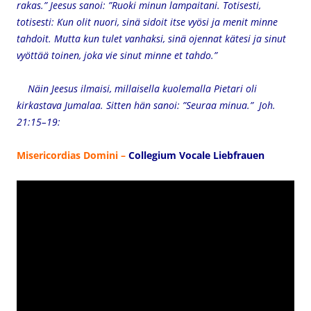
rakas.” Jeesus sanoi: ”Ruoki minun lampaitani. Totisesti,
totisesti: Kun olit nuori, sinä sidoit itse vyösi ja menit minne
tahdoit. Mutta kun tulet vanhaksi, sinä ojennat kätesi ja sinut
vyöttää toinen, joka vie sinut minne et tahdo.”
Näin Jeesus ilmaisi, millaisella kuolemalla Pietari oli
kirkastava Jumalaa. Sitten hän sanoi: ”Seuraa minua.”
Joh.
21:15–19:
Misericordias Domini –
Collegium Vocale Liebfrauen