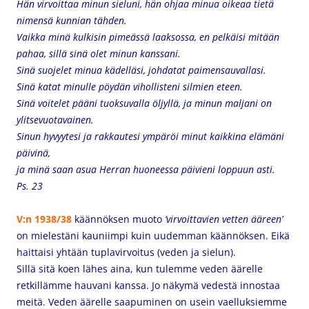
Hän virvoittaa minun sieluni,
hän ohjaa minua oikeaa tietä
nimensä kunnian tähden.
Vaikka minä kulkisin pimeässä laaksossa,
en pelkäisi mitään
pahaa,
sillä sinä olet minun kanssani.
Sinä suojelet minua kädelläsi,
johdatat paimensauvallasi.
Sinä katat minulle pöydän
vihollisteni silmien eteen.
Sinä voitelet pääni tuoksuvalla öljyllä,
ja minun maljani on
ylitsevuotavainen.
Sinun hyvyytesi ja rakkautesi ympäröi minut
kaikkina elämäni
päivinä,
ja minä saan asua Herran huoneessa päivieni loppuun asti.
Ps. 23
V:n 1938/38
käännöksen muoto
’virvoittavien vetten ääreen’
on mielestäni kauniimpi kuin uudemman käännöksen. Eikä
haittaisi yhtään tuplavirvoitus (veden ja sielun).
Sillä sitä koen lähes aina, kun tulemme veden äärelle
retkillämme hauvani kanssa. Jo näkymä vedestä innostaa
meitä. Veden äärelle saapuminen on usein vaelluksiemme