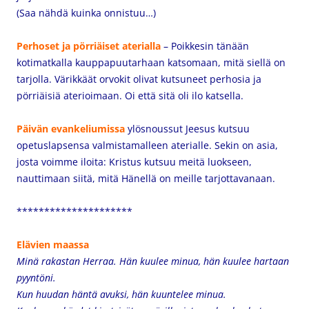
(Saa nähdä kuinka onnistuu…)
Perhoset ja pörriäiset aterialla
– Poikkesin tänään
kotimatkalla kauppapuutarhaan katsomaan, mitä siellä on
tarjolla. Värikkäät orvokit olivat kutsuneet perhosia ja
pörriäisiä aterioimaan. Oi että sitä oli ilo katsella.
Päivän evankeliumissa
ylösnoussut Jeesus kutsuu
opetuslapsensa valmistamalleen aterialle. Sekin on asia,
josta voimme iloita: Kristus kutsuu meitä luokseen,
nauttimaan siitä, mitä Hänellä on meille tarjottavanaan.
*********************
Elävien maassa
Minä rakastan Herraa. Hän kuulee minua,
hän kuulee hartaan
pyyntöni.
Kun huudan häntä avuksi,
hän kuuntelee minua.