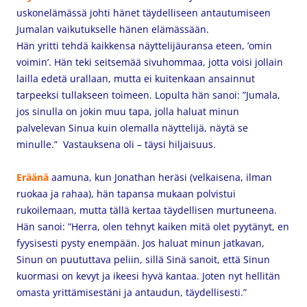
uskonelämässä johti hänet täydelliseen antautumiseen
Jumalan vaikutukselle hänen elämässään.
Hän yritti tehdä kaikkensa näyttelijäuransa eteen, ’omin
voimin’. Hän teki seitsemää sivuhommaa, jotta voisi jollain
lailla edetä urallaan, mutta ei kuitenkaan ansainnut
tarpeeksi tullakseen toimeen. Lopulta hän sanoi: ”Jumala,
jos sinulla on jokin muu tapa, jolla haluat minun
palvelevan Sinua kuin olemalla näyttelijä, näytä se
minulle.” Vastauksena oli – täysi hiljaisuus.
Eräänä
aamuna, kun Jonathan heräsi (velkaisena, ilman
ruokaa ja rahaa), hän tapansa mukaan polvistui
rukoilemaan, mutta tällä kertaa täydellisen murtuneena.
Hän sanoi: ”Herra, olen tehnyt kaiken mitä olet pyytänyt, en
fyysisesti pysty enempään. Jos haluat minun jatkavan,
Sinun on puututtava peliin, sillä Sinä sanoit, että Sinun
kuormasi on kevyt ja ikeesi hyvä kantaa. Joten nyt hellitän
omasta yrittämisestäni ja antaudun, täydellisesti.”