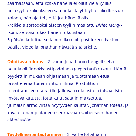
saarnassaan, että koska hänellä ei ollut vielä kylliksi
herkkyyttä kokeakseen samanlaista yhteyttä rukoillessaan
kotona, hän ajatteli, että jos hänellä olisi
kreikkalaisortodoksilaiseen tyyliin maalattu
Divine Mercy
-
ikoni, se voisi tukea hänen rukoustaan,
3 päivän kuluttua sellainen ikoni oli postilokerorivistön
päällä. Videolla Jonathan näyttää sitä srk:lle.
Odottava rukous
– 2, vaihe Jonathanin hengellisellä
polulla oli (innokkaasti) odottava (expectant) rukous. Häntä
pyydettiin mukaan ohjaamaan ja tuottamaan etua
tavoittelemattoman yhtiön filmiä. Produktion
toteuttamiseen tarvittiin jatkuvaa rukousta ja taivaallista
myötävaikutusta, jotta kulut saatiin maksettua.
”Jumalan armo virtaa nöyryyden kautta”, Jonathan toteaa, ja
kuvaa tämän johtaneen seuraavaan vaiheeseen hänen
elämässään:
Täydellinen antautuminen
– 3. vaihe Johathanin