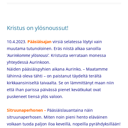
Kristus on ylösnoussut!
10.4.2023.
Pääsiäisajan
virsiä selatessa löytyi vain
muutama tutunoloinen. Eräs niistä alkaa sanoilla
’
Aurinkomme ylösnousi’.
Kristusta verrataan monessa
yhteydessä Aurinkoon.
Näiden pääsiäispyhien aikana Aurinko, – Maatamme
lähinnä oleva tähti – on paistanut täydeltä terältä
kirkkaansiniseltä taivaalta. Se on lämmittänyt maan niin
että ihan parissa päivässä pienet kevätkukat ovat
puskeneet tiensä ylös valoon.
Sitruunaperhonen –
Pääsiäislauantaina näin
sitruunaperhosen. Miten noin pieni hento eläväinen
voikaan tuoda paljon iloa keveillä, nopeilla pyrähdyksillään!