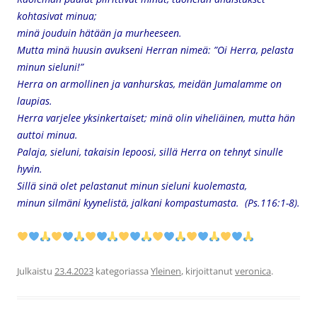
kohtasivat minua;
minä jouduin hätään ja murheeseen.
Mutta minä huusin avukseni Herran nimeä: ”Oi Herra, pelasta
minun sieluni!”
Herra on armollinen ja vanhurskas, meidän Jumalamme on
laupias.
Herra varjelee yksinkertaiset; minä olin viheliäinen, mutta hän
auttoi minua.
Palaja, sieluni, takaisin lepoosi, sillä Herra on tehnyt sinulle
hyvin.
Sillä sinä olet pelastanut minun sieluni kuolemasta,
minun silmäni kyynelistä, jalkani kompastumasta. (Ps.116:1-8).
Julkaistu
23.4.2023
kategoriassa
Yleinen
, kirjoittanut
veronica
.