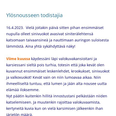
Ylösnousseen todistajia
16.4.2023. Vielä joitakin päivä sitten pihan ensimmäiset
nupulla olleet sinivuokot avasivat siniterälehtensä
katsomaan taivaansineä ja nauttimaan auringon suloisesta
lämmöstä. Aina yhtä sykähdyttävä näky!
Viime kuussa
käydessäni läpi valokuvakansioitani ja
karsiessani sieltä pois turhia, totesin että joka kevät olen
kuvannut ensimmäiset leskenlehdet, krookukset, sinivuokot
ja valkovuokot! Kevät vain on niin lumoavaa aikaa. Niin
ihmeelliseltä tuntuu, että lumen ja jään alta nousee uutta
elämää iloksemme.
Nyt päätin kuitenkin hillitä innostustani pelkästään niiden
katselemiseen. Ja muutenkin rajoittaa valokuvaamista,
kertyneitä kuvia kun on vielä karsimisen jälkeenkin ihan
järjetön määrä.