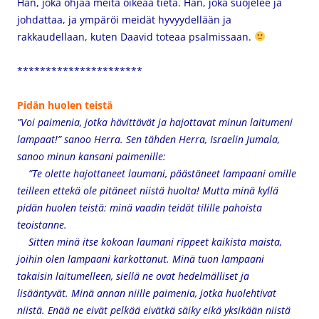
Hän, joka ohjaa meitä oikeaa tietä. Hän, joka suojelee ja
johdattaa, ja ympäröi meidät hyvyydellään ja
rakkaudellaan, kuten Daavid toteaa psalmissaan.
**********************
Pidän huolen teistä
”Voi paimenia, jotka hävittävät ja hajottavat minun laitumeni
lampaat!” sanoo Herra. Sen tähden Herra, Israelin Jumala,
sanoo minun kansani paimenille:
”Te olette hajottaneet laumani, päästäneet lampaani omille
teilleen ettekä ole pitäneet niistä huolta! Mutta minä kyllä
pidän huolen teistä: minä vaadin teidät tilille pahoista
teoistanne.
Sitten minä itse kokoan laumani rippeet kaikista maista,
joihin olen lampaani karkottanut. Minä tuon lampaani
takaisin laitumelleen, siellä ne ovat hedelmälliset ja
lisääntyvät. Minä annan niille paimenia, jotka huolehtivat
niistä. Enää ne eivät pelkää eivätkä säiky eikä yksikään niistä