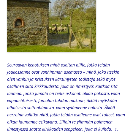
Seuraavan kehotuksen minä osoitan niille, jotka teidän
joukossanne ovat vanhimman asemassa – minä, joka itsekin
olen vanhin ja Kristuksen kärsimysten todistaja sekä myös
osallinen siitä kirkkaudesta, joka on ilmestyvä: Kaitkaa sitä
laumaa, jonka Jumala on teille uskonut, älkää pakosta, vaan
vapaaehtoisesti, Jumalan tahdon mukaan, älkää myöskään
alhaisesta voitonhimosta, vaan sydämenne halusta. Älkää
herroina vallitko niitä, jotka teidän osallenne ovat tulleet, vaan
olkaa laumanne esikuvana. Silloin te ylimmän paimenen
ilmestyessä saatte kirkkauden seppeleen, joka ei kuihdu. 1.