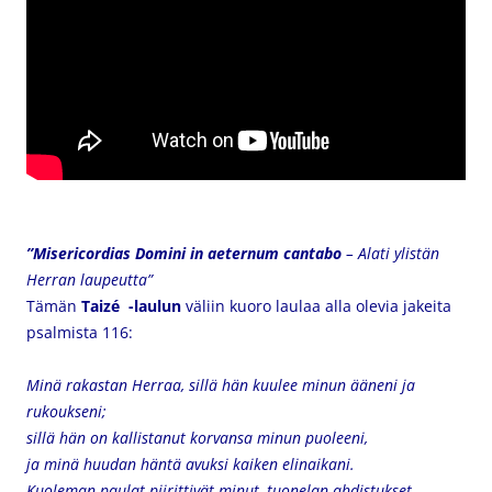
”Misericordias Domini in aeternum cantabo
– Alati ylistän
Herran laupeutta”
Tämän
Taizé -laulun
väliin kuoro laulaa alla olevia jakeita
psalmista 116:
Minä rakastan Herraa, sillä hän kuulee minun ääneni ja
rukoukseni;
sillä hän on kallistanut korvansa minun puoleeni,
ja minä huudan häntä avuksi kaiken elinaikani.
Kuoleman paulat piirittivät minut, tuonelan ahdistukset