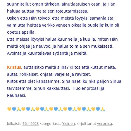
suunnitellut oman tärkeän, ainutlaatuisen osan, ja Hän
haluaa auttaa meitä sen toteuttamisessa.
Uskon että Hän toivoo, että meistä löytyisi samanlaista
valmiutta ’heittää verkko veneen oikealle puolelle’ kuin oli
opetuslapsilla.
Että meissä löytyisi halua kuunnella ja kuulla, miten Hän
meitä ohjaa ja neuvoo, ja halua toimia sen mukaisesti.
Avointa ja kuuntelevaa sydäntä ja mieltä.
Kristus,
auttaisitko meitä siinä? Kiitos että kutsut meitä,
autat, rohkaiset, ohjaat, varjelet ja ravitset.
Kiitos että olet kanssamme. Sinä näet, kuinka paljon Sinua
tarvitsemme, Sinun Rakkauttasi, Huolenpitoasi ja
Rauhaasi.
Julkaistu
16.4.2023
kategoriassa
Yleinen
, kirjoittanut
veronica
.