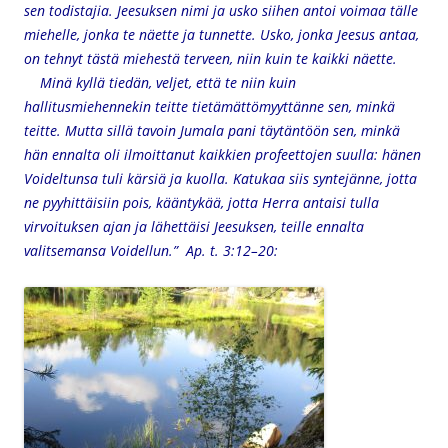
sen todistajia. Jeesuksen nimi ja usko siihen antoi voimaa tälle
miehelle, jonka te näette ja tunnette. Usko, jonka Jeesus antaa,
on tehnyt tästä miehestä terveen, niin kuin te kaikki näette.
Minä kyllä tiedän, veljet, että te niin kuin
hallitusmiehennekin teitte tietämättömyyttänne sen, minkä
teitte. Mutta sillä tavoin Jumala pani täytäntöön sen, minkä
hän ennalta oli ilmoittanut kaikkien profeettojen suulla: hänen
Voideltunsa tuli kärsiä ja kuolla. Katukaa siis syntejänne, jotta
ne pyyhittäisiin pois, kääntykää, jotta Herra antaisi tulla
virvoituksen ajan ja lähettäisi Jeesuksen, teille ennalta
valitsemansa Voidellun.” Ap. t. 3:12–20: