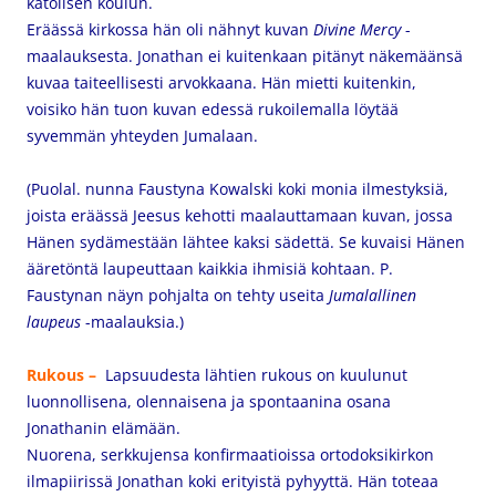
katolisen koulun.
Eräässä kirkossa hän oli nähnyt kuvan
Divine Mercy
-
maalauksesta. Jonathan ei kuitenkaan pitänyt näkemäänsä
kuvaa taiteellisesti arvokkaana. Hän mietti kuitenkin,
voisiko hän tuon kuvan edessä rukoilemalla löytää
syvemmän yhteyden Jumalaan.
(Puolal. nunna Faustyna Kowalski koki monia ilmestyksiä,
joista eräässä Jeesus kehotti maalauttamaan kuvan, jossa
Hänen sydämestään lähtee kaksi sädettä. Se kuvaisi Hänen
ääretöntä laupeuttaan kaikkia ihmisiä kohtaan. P.
Faustynan näyn pohjalta on tehty useita
Jumalallinen
laupeus
-maalauksia.)
Rukous –
Lapsuudesta lähtien rukous on kuulunut
luonnollisena, olennaisena ja spontaanina osana
Jonathanin elämään.
Nuorena, serkkujensa
konfirmaatioissa ortodoksikirkon
ilmapiirissä Jonathan koki erityistä pyhyyttä. Hän toteaa