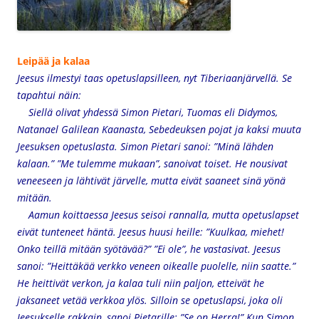
Leipää ja kalaa
Jeesus ilmestyi taas opetuslapsilleen, nyt Tiberiaanjärvellä. Se
tapahtui näin:
Siellä olivat yhdessä Simon Pietari, Tuomas eli Didymos,
Natanael Galilean Kaanasta, Sebedeuksen pojat ja kaksi muuta
Jeesuksen opetuslasta. Simon Pietari sanoi: ”Minä lähden
kalaan.” ”Me tulemme mukaan”, sanoivat toiset. He nousivat
veneeseen ja lähtivät järvelle, mutta eivät saaneet sinä yönä
mitään.
Aamun koittaessa Jeesus seisoi rannalla, mutta opetuslapset
eivät tunteneet häntä. Jeesus huusi heille: ”Kuulkaa, miehet!
Onko teillä mitään syötävää?” ”Ei ole”, he vastasivat. Jeesus
sanoi: ”Heittäkää verkko veneen oikealle puolelle, niin saatte.”
He heittivät verkon, ja kalaa tuli niin paljon, etteivät he
jaksaneet vetää verkkoa ylös. Silloin se opetuslapsi, joka oli
Jeesukselle rakkain, sanoi Pietarille: ”Se on Herra!” Kun Simon