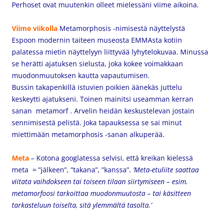
Perhoset ovat muutenkin olleet mielessäni viime aikoina.
Viime viikolla
Metamorphosis -nimisestä näyttelystä
Espoon modernin taiteen museosta EMMAsta kotiin
palatessa mietin näyttelyyn liittyvää lyhytelokuvaa. Minussa
se herätti ajatuksen sielusta, joka kokee voimakkaan
muodonmuutoksen kautta vapautumisen.
Bussin takapenkillä istuvien poikien äänekäs juttelu
keskeytti ajatukseni. Toinen mainitsi useamman kerran
sanan metamorf . Arvelin heidän keskustelevan jostain
sennimisestä pelistä. Joka tapauksessa se sai minut
miettimään metamorphosis -sanan alkuperää.
Meta
– Kotona googlatessa selvisi, että kreikan kielessä
meta = ”jälkeen”, ”takana”, ”kanssa”.
’Meta-etuliite saattaa
viitata vaihdokseen tai toiseen tilaan siirtymiseen – esim.
metamorfoosi tarkoittaa muodonmuutosta – tai käsitteen
tarkasteluun toiselta, sitä ylemmältä tasolta.’