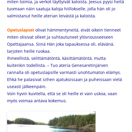
miten toimia, ja verkot täyttyivät kaloista. Jeesus pyysi heitä
tuomaan näin saatuja kaloja hiillokselle, jolla hän oli jo
valmistanut heille aterian leivästä ja kaloista.
Opetuslapset
olivat hämmentyneitä, eivät oikein tienneet
miten olisivat olleet ja suhtautuneet ylösnousseeseen
Opettajaansa. Siinä Hän joka tapauksessa oli, elävänä,
tarjoten heille ruokaa.
Ihmeellistä, selittämätöntä, käsittämätöntä, mutta
kuitenkin todellista. – Tuo ateria Genesaretinjärven
rannalla oli opetuslapsille varmasti unohtumaton elämys.
Ehkä he palasivat siihen ajatuksissaan ja puheissaan vielä
useasti jälkeenpäin.
Voin hyvin kuvitella, että se oli heille ei vain uskoa, vaan
myös voimaa antava kokemus.