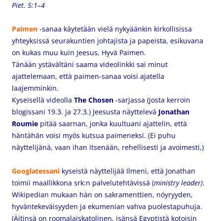
Piet. 5:1–4
Paimen
-sanaa käytetään vielä nykyäänkin kirkollisissa
yhteyksissä seurakuntien johtajista ja papeista, esikuvana
on kukas muu kuin Jeesus, Hyvä Paimen.
Tänään ystävältäni saama videolinkki sai minut
ajattelemaan, että paimen-sanaa voisi ajatella
laajemminkin.
Kyseisellä videolla
The Chosen
-sarjassa (josta kerroin
blogissani 19.3. ja 27.3.) Jeesusta näyttelevä
Jonathan
Roumie
pitää saarnan, jonka kuultuani ajattelin, että
häntähän voisi myös kutsua paimeneksi. (Ei puhu
näyttelijänä, vaan ihan itsenään, rehellisesti ja avoimesti,)
Googlatessani
kyseistä näyttelijää Ilmeni, että Jonathan
toimii maallikkona srk:n palvelutehtävissä (
ministry leader)
.
Wikipedian mukaan hän on sakramenttien, nöyryyden,
hyväntekeväisyyden ja ekumenian vahva puolestapuhuja.
(Äitinsä on roomalaiskatolinen, isänsä Egyptistä kotoisin