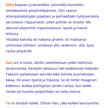
Ehkä
kaipaan jo kesäretkiä. Lämmöllä muistelen
viimekesäistä yönyliretkeämme. Olin saanut
äitienpäivälahjaksi pojaltani ja perheeltään hyttysverkolla
varustetun riippumaton, joten pitihän se testata. Me
aikuiset yövyimme riippumatoissa, lapset ja hauva
teltassa.
Ylhäältä kalliolta oli näkymä järvelle. En malttanut
ummistaa silmiäni: sinitaivas yllä, vedensini alla. Syvä
rauha ympärillä.
Kun
uni ei tullut, lähdin vaeltelemaan pitkin kallioista
järvenrantaa. Kesäyön valoisuus teki kulkemisen helpoksi.
Takaisin palatessani aurinko alkoi kohota puunlatvojen
takaa. Oli aivan tyyntä ja hiljaista. Se oli miltei maaginen
kokemus. kulkea peilityynen järven rantaa, kun kaikki
minkä voi havaita ympärillään on vielä unessa.
Tai
ei sentään kaikki. Olihan Hän, joka kulkee kanssamme.