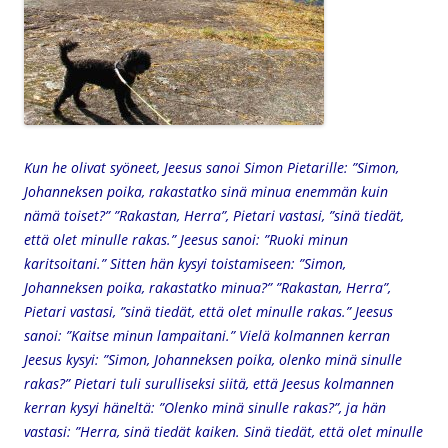
Kun he olivat syöneet, Jeesus sanoi Simon Pietarille: ”Simon,
Johanneksen poika, rakastatko sinä minua enemmän kuin
nämä toiset?” ”Rakastan, Herra”, Pietari vastasi, ”sinä tiedät,
että olet minulle rakas.” Jeesus sanoi: ”Ruoki minun
karitsoitani.” Sitten hän kysyi toistamiseen: ”Simon,
Johanneksen poika, rakastatko minua?” ”Rakastan, Herra”,
Pietari vastasi, ”sinä tiedät, että olet minulle rakas.” Jeesus
sanoi: ”Kaitse minun lampaitani.” Vielä kolmannen kerran
Jeesus kysyi: ”Simon, Johanneksen poika, olenko minä sinulle
rakas?” Pietari tuli surulliseksi siitä, että Jeesus kolmannen
kerran kysyi häneltä: ”Olenko minä sinulle rakas?”, ja hän
vastasi: ”Herra, sinä tiedät kaiken. Sinä tiedät, että olet minulle