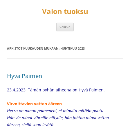
Siirry
sisältöön
Valon tuoksu
Valikko
ARKISTOT KUUKAUDEN MUKAAN:
HUHTIKUU 2023
Hyvä Paimen
23.4.2023 Tämän pyhän aiheena on Hyvä Paimen.
Virvoittavien vetten ääreen
Herra on minun paimeneni,
ei minulta mitään puutu.
Hän vie minut vihreille niityille, hän johtaa minut vetten
ääreen,
siellä saan levätä.