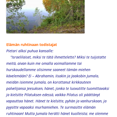
Elämän ruhtinaan todistajat
Pietari alkoi puhua kansalle:
”Israelilaiset, miksi te tätä ihmettelette? Miksi te tuijotatte
meitä, aivan kuin me omalla voimallamme tai
hurskaudellamme olisimme saaneet tämän miehen
kävelemään? Ei – Abrahamin, Iisakin ja Jaakobin Jumala,
meidän isiemme Jumala, on korottanut kirkkauteen
palvelijansa Jeesuksen, hänet, jonka te luovutitte tuomittavaksi
ja kielsitte Pilatuksen edessä, vaikka Pilatus oli päättänyt
vapauttaa hänet. Hänet te kielsitte, pyhän ja vanhurskaan, ja
pyysitte vapaaksi murhamiehen. Te surmasitte elämän
ruhtinaan! Mutta Jumala herätti hänet kuolleista; me olemme