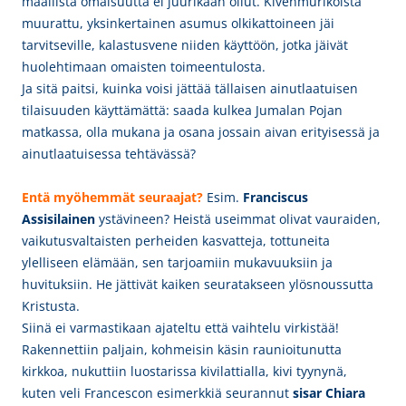
maallista omaisuutta ei juurikaan ollut. Kivenmurikoista
muurattu, yksinkertainen asumus olkikattoineen jäi
tarvitseville, kalastusvene niiden käyttöön, jotka jäivät
huolehtimaan omaisten toimeentulosta.
Ja sitä paitsi, kuinka voisi jättää tällaisen ainutlaatuisen
tilaisuuden käyttämättä: saada kulkea Jumalan Pojan
matkassa, olla mukana ja osana jossain aivan erityisessä ja
ainutlaatuisessa tehtävässä?
Entä myöhemmät seuraajat?
Esim.
Franciscus
Assisilainen
ystävineen? Heistä useimmat
olivat vauraiden,
vaikutusvaltaisten perheiden kasvatteja, tottuneita
ylelliseen elämään, sen tarjoamiin mukavuuksiin ja
huvituksiin. He jättivät kaiken seuratakseen ylösnoussutta
Kristusta.
Siinä ei varmastikaan ajateltu että vaihtelu virkistää!
Rakennettiin paljain, kohmeisin käsin raunioitunutta
kirkkoa, nukuttiin luostarissa kivilattialla, kivi tyynynä,
kuten veli Francescon esimerkkiä seurannut
sisar Chiara