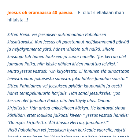
Jeesus oli erämaassa
40 päivää
. – Ei ollut sielläkään ihan
hiljaista…!
Sitten Henki vei Jeesuksen autiomaahan Paholaisen
kiusattavaksi. Kun Jeesus oli paastonnut neljäkymmentä päivää
ja neljäkymmentä yötä, hänen vihdoin tuli nälkä. Silloin
kiusaaja tuli hänen luokseen ja sanoi hänelle: ”Jos kerran olet
Jumalan Poika, niin käske näiden kivien muuttua leiviksi.”
Mutta Jeesus vastasi: ”On kirjoitettu: ’Ei ihminen elä ainoastaan
leivästä, vaan jokaisesta sanasta, joka lähtee Jumalan suusta.’”
Sitten Paholainen vei Jeesuksen pyhään kaupunkiin ja asetti
hänet temppelimuurin harjalle. Hän sanoi Jeesukselle: ”Jos
kerran olet Jumalan Poika, niin heittäydy alas. Onhan
kirjoitettu: ’Hän antaa enkeleilleen käskyn. He kantavat sinua
käsillään, ettet loukkaa jalkaasi kiveen.’” Jeesus vastasi hänelle:
”On myös kirjoitettu: ’Älä kiusaa Herraa, Jumalaasi.’”
Vielä Paholainen vei Jeesuksen hyvin korkealle vuorelle, näytti