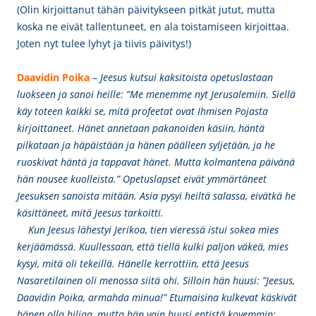
(Olin kirjoittanut tähän päivitykseen pitkät jutut, mutta
koska ne eivät tallentuneet, en ala toistamiseen kirjoittaa.
Joten nyt tulee lyhyt ja tiivis päivitys!)
Daavidin
Poika
–
Jeesus kutsui kaksitoista opetuslastaan
luokseen ja sanoi heille: ”Me menemme nyt Jerusalemiin. Siellä
käy toteen kaikki se, mitä profeetat ovat Ihmisen Pojasta
kirjoittaneet. Hänet annetaan pakanoiden käsiin, häntä
pilkataan ja häpäistään ja hänen päälleen syljetään, ja he
ruoskivat häntä ja tappavat hänet. Mutta kolmantena päivänä
hän nousee kuolleista.” Opetuslapset eivät ymmärtäneet
Jeesuksen sanoista mitään. Asia pysyi heiltä salassa, eivätkä he
käsittäneet, mitä Jeesus tarkoitti.
Kun Jeesus lähestyi Jerikoa, tien vieressä istui sokea mies
kerjäämässä. Kuullessaan, että tiellä kulki paljon väkeä, mies
kysyi, mitä oli tekeillä. Hänelle kerrottiin, että Jeesus
Nasaretilainen oli menossa siitä ohi. Silloin hän huusi: ”Jeesus,
Daavidin Poika, armahda minua!” Etumaisina kulkevat käskivät
hänen olla hiljaa, mutta hän vain huusi entistä kovemmin: