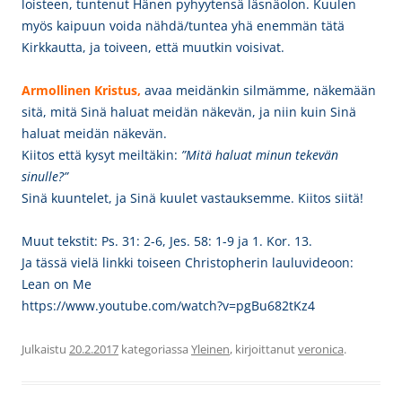
loisteen, tuntenut Hänen pyhyytensä läsnäolon. Kuulen
myös kaipuun voida nähdä/tuntea yhä enemmän tätä
Kirkkautta, ja toiveen, että muutkin voisivat.
Armollinen Kristus,
avaa meidänkin silmämme, näkemään
sitä, mitä Sinä haluat meidän näkevän, ja niin kuin Sinä
haluat meidän näkevän.
Kiitos että kysyt meiltäkin:
”Mitä haluat minun tekevän
sinulle?”
Sinä kuuntelet, ja Sinä kuulet vastauksemme. Kiitos siitä!
Muut tekstit: Ps. 31: 2-6, Jes. 58: 1-9 ja
1. Kor. 13.
Ja tässä vielä linkki toiseen Christopherin lauluvideoon:
Lean on Me
https://www.youtube.com/watch?v=pgBu682tKz4
Julkaistu
20.2.2017
kategoriassa
Yleinen
, kirjoittanut
veronica
.