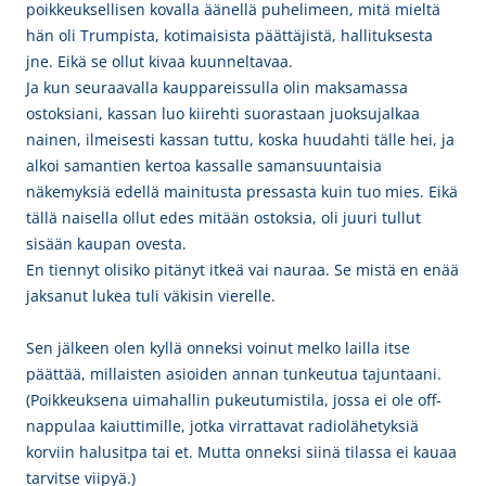
poikkeuksellisen kovalla äänellä puhelimeen, mitä mieltä
hän oli Trumpista, kotimaisista päättäjistä, hallituksesta
jne. Eikä se ollut kivaa kuunneltavaa.
Ja kun seuraavalla kauppareissulla olin maksamassa
ostoksiani, kassan luo kiirehti suorastaan juoksujalkaa
nainen, ilmeisesti kassan tuttu, koska huudahti tälle hei, ja
alkoi samantien kertoa kassalle samansuuntaisia
näkemyksiä edellä mainitusta pressasta kuin tuo mies. Eikä
tällä naisella ollut edes mitään ostoksia, oli juuri tullut
sisään kaupan ovesta.
En tiennyt olisiko pitänyt itkeä vai nauraa. Se mistä en enää
jaksanut lukea tuli väkisin vierelle.
Sen jälkeen olen kyllä onneksi voinut melko lailla itse
päättää, millaisten asioiden annan tunkeutua tajuntaani.
(Poikkeuksena uimahallin pukeutumistila, jossa ei ole off-
nappulaa kaiuttimille, jotka virrattavat radiolähetyksiä
korviin halusitpa tai et. Mutta onneksi siinä tilassa ei kauaa
tarvitse viipyä.)