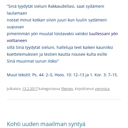
”Sinä tyydytät sieluni Rakkaudellasi
,
saat sydämeni
laulamaan
nostat minut kotkan siivin
juuri kun luulin sydämeni
uupuvan
pimeimmän yön muutat loistavaksi valoksi
luullessani yön
voittaneen
sillä Sinä tyydytät sieluni, halleluja teet kaiken kauniiksi
koettelemuksien ja testien kautta nousee kulta esille
Sinä
muunnat surun iloksi”
Muut tekstit: Ps. 44: 2–5, Hoos. 10: 12–13 ja 1. Kor. 3: 7–15.
Julkaistu
13.2.2017
kategoriassa
Yleinen
, kirjoittanut
veronica
.
Kohti uuden maailman syntyä