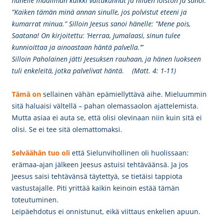
hänelle maailman kaikki valtakunnat ja niiden loiston ja sanoi:
”Kaiken tämän minä annan sinulle, jos polvistut eteeni ja
kumarrat minua.” Silloin Jeesus sanoi hänelle: ”Mene pois,
Saatana! On kirjoitettu: ’Herraa, Jumalaasi, sinun tulee
kunnioittaa ja ainoastaan häntä palvella.’”
Silloin Paholainen jätti Jeesuksen rauhaan, ja hänen luokseen
tuli enkeleitä, jotka palvelivat häntä. (Matt. 4: 1-11)
Tämä on
sellainen vähän epämiellyttävä aihe. Mieluummin
sitä haluaisi vältellä – pahan olemassaolon ajattelemista.
Mutta asiaa ei auta se, että olisi olevinaan niin kuin sitä ei
olisi. Se ei tee sitä olemattomaksi.
Selväähän tuo oli
että Sielunvihollinen oli huolissaan:
erämaa-ajan jälkeen Jeesus astuisi tehtäväänsä. Ja jos
Jeesus saisi tehtävänsä täytettyä, se tietäisi tappiota
vastustajalle. Piti yrittää kaikin keinoin estää tämän
toteutuminen.
Leipäehdotus ei onnistunut, eikä viittaus enkelien apuun.