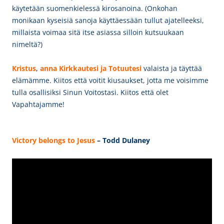
käytetään suomenkielessä kirosanoina. (Onkohan
monikaan kyseisiä sanoja käyttäessään tullut ajatelleeksi,
millaista voimaa sitä itse asiassa silloin kutsuukaan
nimeltä?)
Kristus
,
anna Kirkkautesi ja Totuutesi
valaista ja täyttää
elämämme. Kiitos että voitit kiusaukset, jotta me voisimme
tulla osallisiksi Sinun Voitostasi. Kiitos että olet
Vapahtajamme!
Victory belongs to Jesus
– Todd Dulaney