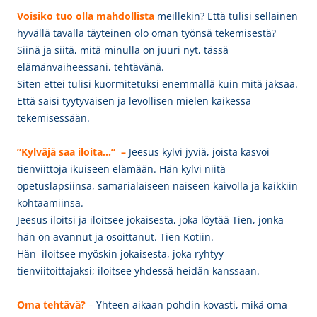
Voisiko tuo olla mahdollista
meillekin? Että tulisi sellainen
hyvällä tavalla täyteinen olo oman työnsä tekemisestä?
Siinä ja siitä, mitä minulla on juuri nyt, tässä
elämänvaiheessani, tehtävänä.
Siten ettei tulisi kuormitetuksi enemmällä kuin mitä jaksaa.
Että saisi tyytyväisen ja levollisen mielen kaikessa
tekemisessään.
”Kylväjä saa iloita…” –
Jeesus kylvi jyviä, joista kasvoi
tienviittoja ikuiseen elämään. Hän kylvi niitä
opetuslapsiinsa, samarialaiseen naiseen kaivolla ja kaikkiin
kohtaamiinsa.
Jeesus iloitsi ja iloitsee jokaisesta, joka löytää Tien, jonka
hän on avannut ja osoittanut. Tien Kotiin.
Hän iloitsee myöskin jokaisesta, joka ryhtyy
tienviitoittajaksi; iloitsee yhdessä heidän kanssaan.
Oma tehtävä?
– Yhteen aikaan pohdin kovasti, mikä oma