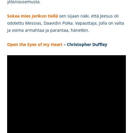
ylösnousemusta.
Sokea mies Jerikon tiellä
sen sijaan näki, että Jeesus oli
odotettu Messias, Daavidin Poika. Vapauttaja, jolla on valta
ja voima armahtaa ja parantaa, hänetkin.
Open the Eyes of my Heart
– Christopher Duffley