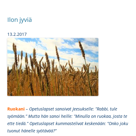
Ilon jyviä
13.2.2017
Ruokani
– Opetuslapset sanoivat Jeesukselle: ”Rabbi, tule
syömään.” Mutta hän sanoi heille: ”Minulla on ruokaa, josta te
ette tiedä.” Opetuslapset kummastelivat keskenään: ”Onko joku
tuonut hänelle syötävää?”