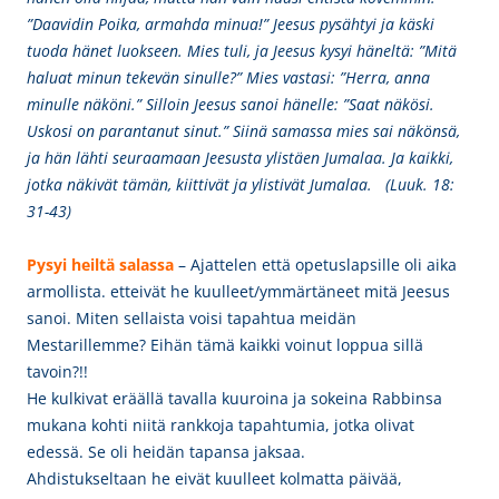
”Daavidin Poika, armahda minua!” Jeesus pysähtyi ja käski
tuoda hänet luokseen. Mies tuli, ja Jeesus kysyi häneltä: ”Mitä
haluat minun tekevän sinulle?” Mies vastasi: ”Herra, anna
minulle näköni.” Silloin Jeesus sanoi hänelle: ”Saat näkösi.
Uskosi on parantanut sinut.” Siinä samassa mies sai näkönsä,
ja hän lähti seuraamaan Jeesusta ylistäen Jumalaa. Ja kaikki,
jotka näkivät tämän, kiittivät ja ylistivät Jumalaa. (Luuk. 18:
31-43)
Pysyi heiltä salassa
– Ajattelen että opetuslapsille oli aika
armollista. etteivät he kuulleet/ymmärtäneet mitä Jeesus
sanoi. Miten sellaista voisi tapahtua meidän
Mestarillemme? Eihän tämä kaikki voinut loppua sillä
tavoin?!!
He kulkivat eräällä tavalla kuuroina ja sokeina Rabbinsa
mukana kohti niitä rankkoja tapahtumia, jotka olivat
edessä. Se oli heidän tapansa jaksaa.
Ahdistukseltaan he eivät kuulleet kolmatta päivää,