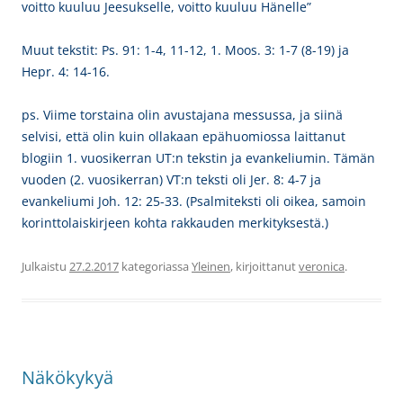
voitto kuuluu Jeesukselle, voitto kuuluu Hänelle”
Muut tekstit: Ps. 91: 1-4, 11-12, 1. Moos. 3: 1-7 (8-19) ja
Hepr. 4: 14-16.
ps. Viime torstaina olin avustajana messussa, ja siinä
selvisi, että olin kuin ollakaan epähuomiossa laittanut
blogiin 1. vuosikerran UT:n tekstin ja evankeliumin. Tämän
vuoden (2. vuosikerran) VT:n teksti oli Jer. 8: 4-7 ja
evankeliumi
Joh. 12: 25-33. (Psalmiteksti oli oikea, samoin
korinttolaiskirjeen kohta rakkauden merkityksestä.)
Julkaistu
27.2.2017
kategoriassa
Yleinen
, kirjoittanut
veronica
.
Näkökykyä