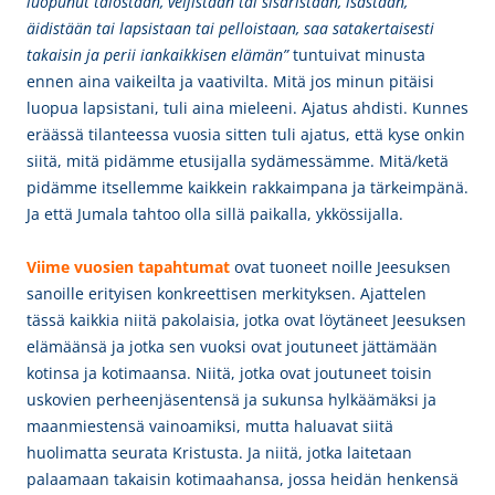
luopunut talostaan, veljistään tai sisaristaan, isästään,
äidistään tai lapsistaan tai pelloistaan, saa satakertaisesti
takaisin ja perii iankaikkisen elämän”
tuntuivat minusta
ennen aina vaikeilta ja vaativilta. Mitä jos minun pitäisi
luopua lapsistani, tuli aina mieleeni. Ajatus ahdisti. Kunnes
eräässä tilanteessa vuosia sitten tuli ajatus, että kyse onkin
siitä, mitä pidämme etusijalla sydämessämme. Mitä/ketä
pidämme itsellemme kaikkein rakkaimpana ja tärkeimpänä.
Ja että Jumala tahtoo olla sillä paikalla, ykkössijalla.
Viime vuosien tapahtumat
ovat tuoneet noille Jeesuksen
sanoille erityisen konkreettisen merkityksen. Ajattelen
tässä kaikkia niitä pakolaisia, jotka ovat löytäneet Jeesuksen
elämäänsä ja jotka sen vuoksi ovat joutuneet jättämään
kotinsa ja kotimaansa. Niitä, jotka ovat joutuneet toisin
uskovien perheenjäsentensä ja sukunsa hylkäämäksi ja
maanmiestensä vainoamiksi, mutta haluavat siitä
huolimatta seurata Kristusta. Ja niitä, jotka laitetaan
palaamaan takaisin kotimaahansa, jossa heidän henkensä