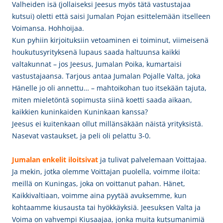
Valheiden isä (jollaiseksi Jeesus myös tätä vastustajaa
kutsui) oletti että saisi Jumalan Pojan esittelemään itselleen
Voimansa. Hohhoijaa.
Kun pyhiin kirjoituksiin vetoaminen ei toiminut, viimeisenä
houkutusyrityksenä lupaus saada haltuunsa kaikki
valtakunnat – jos Jeesus, Jumalan Poika, kumartaisi
vastustajaansa. Tarjous antaa Jumalan Pojalle Valta, joka
Hänelle jo oli annettu… – mahtoikohan tuo itsekään tajuta,
miten mieletöntä sopimusta siinä koetti saada aikaan,
kaikkien kuninkaiden Kuninkaan kanssa?
Jeesus ei kuitenkaan ollut millänsäkään näistä yrityksistä.
Nasevat vastaukset, ja peli oli pelattu 3-0.
Jumalan enkelit iloitsivat
ja tulivat palvelemaan Voittajaa.
Ja mekin, jotka olemme Voittajan puolella, voimme iloita:
meillä on Kuningas, joka on voittanut pahan. Hänet,
Kaikkivaltiaan, voimme aina pyytää avuksemme, kun
kohtaamme kiusausta tai hyökkäyksiä. Jeesuksen Valta ja
Voima on vahvempi Kiusaajaa, jonka muita kutsumanimiä