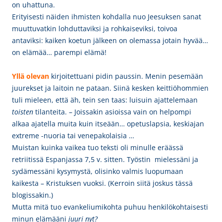
on uhattuna.
Erityisesti näiden ihmisten kohdalla nuo Jeesuksen sanat
muuttuvatkin lohduttaviksi ja rohkaiseviksi, toivoa
antaviksi: kaiken koetun jälkeen on olemassa jotain hyvää…
on elämää… parempi elämä!
Yllä olevan
kirjoitettuani
pidin paussin. Menin pesemään
juurekset ja laitoin ne pataan. Siinä kesken keittiöhommien
tuli mieleen, että äh, tein sen taas: luisuin ajattelemaan
toisten
tilanteita. – Joissakin asioissa vain on helpompi
alkaa ajatella muita kuin itseään… opetuslapsia, keskiajan
extreme -nuoria tai venepakolaisia …
Muistan kuinka vaikea tuo teksti oli minulle eräässä
retriitissä Espanjassa 7,5 v. sitten. Työstin mielessäni ja
sydämessäni kysymystä, olisinko valmis luopumaan
kaikesta – Kristuksen vuoksi. (Kerroin siitä joskus tässä
blogissakin.)
Mutta mitä tuo evankeliumikohta puhuu henkilökohtaisesti
minun elämääni
juuri nyt
?