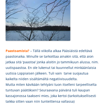
Paastoamista?
– Tällä viikolla alkaa Pääsiäistä edeltävä
paastonaika. Minulle se tarkoittaa ainakin sitä, että aion
jatkaa sitä ’paastoa’ jonka aloitin jo tammikuun alussa, nim.
uutispaastoa. En ole lukenut tai kuunnellut minkäänlaisia
uutisia Loppiaisen jälkeen. Tuli vain tarve suojautua
kaikelta niiden sisältämältä negatiivisuudelta.
Mutta miten kävikään tehtyäni tuon itselleni tarpeelliselta
tuntuvan päätöksen? Seuraavana päivänä tuli kaupan
kassajonossa taakseni mies, joka kertoi (tarkoituksellisesti
taikka sitten vaan niin tunteittensa vallassa)