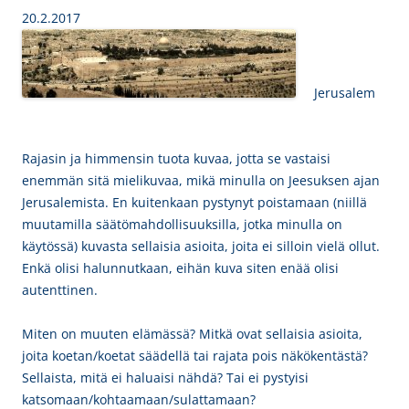
20.2.2017
Jerusalem
Rajasin ja himmensin tuota kuvaa, jotta se vastaisi
enemmän sitä mielikuvaa, mikä minulla on Jeesuksen ajan
Jerusalemista. En kuitenkaan pystynyt poistamaan (niillä
muutamilla säätömahdollisuuksilla, jotka minulla on
käytössä) kuvasta sellaisia asioita, joita ei silloin vielä ollut.
Enkä olisi halunnutkaan, eihän kuva siten enää olisi
autenttinen.
Miten on muuten elämässä? Mitkä ovat sellaisia asioita,
joita koetan/koetat säädellä tai rajata pois näkökentästä?
Sellaista, mitä ei haluaisi nähdä? Tai ei pystyisi
katsomaan/kohtaamaan/sulattamaan?