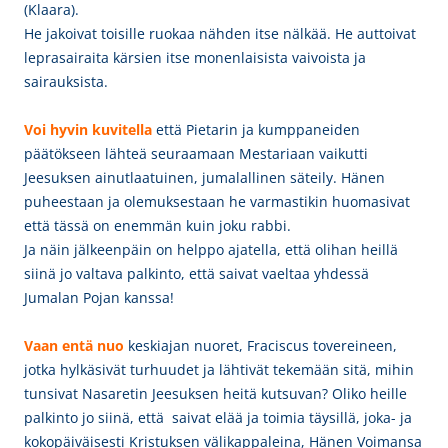
(Klaara).
He jakoivat toisille ruokaa nähden itse nälkää. He auttoivat
leprasairaita kärsien itse monenlaisista vaivoista ja
sairauksista.
Voi hyvin kuvitella
että Pietarin ja kumppaneiden
päätökseen lähteä seuraamaan Mestariaan vaikutti
Jeesuksen ainutlaatuinen, jumalallinen säteily. Hänen
puheestaan ja olemuksestaan he varmastikin huomasivat
että tässä on enemmän kuin joku rabbi.
Ja näin jälkeenpäin on helppo ajatella, että olihan heillä
siinä jo valtava palkinto, että saivat vaeltaa yhdessä
Jumalan Pojan kanssa!
Vaan entä nuo
keskiajan nuoret, Fraciscus tovereineen,
jotka hylkäsivät turhuudet ja lähtivät tekemään sitä, mihin
tunsivat Nasaretin Jeesuksen heitä kutsuvan? Oliko heille
palkinto jo siinä, että saivat elää ja toimia täysillä, joka- ja
kokopäiväisesti Kristuksen välikappaleina, Hänen Voimansa