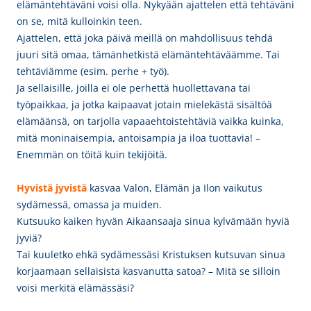
elämäntehtäväni voisi olla. Nykyään ajattelen että tehtäväni
on se, mitä kulloinkin teen.
Ajattelen, että joka päivä meillä on mahdollisuus tehdä
juuri sitä omaa, tämänhetkistä elämäntehtäväämme. Tai
tehtäviämme (esim. perhe + työ).
Ja sellaisille, joilla ei ole perhettä huollettavana tai
työpaikkaa, ja j
otka kaipaavat jotain mielekästä sisältöä
elämäänsä, on tarjolla vapaaehtoistehtäviä vaikka kuinka,
mitä moninaisempia, antoisampia ja iloa tuottavia! –
Enemmän on töitä kuin tekijöitä.
Hyvistä jyvistä
kasvaa Valon, Elämän ja Ilon vaikutus
sydämessä, omassa ja muiden.
Kutsuuko kaiken hyvän Aikaansaaja sinua kylvämään hyviä
jyviä?
Tai kuuletko ehkä sydämessäsi Kristuksen kutsuvan sinua
korjaamaan sellaisista kasvanutta satoa? – Mitä se silloin
voisi merkitä elämässäsi?