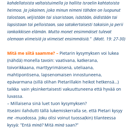
kahdellatoista valtaistuimella ja hallita Israelin kahtatoista
heimoa. Ja jokainen, joka minun nimeni tähden on luopunut
talostaan, veljistään tai sisaristaan, isästään, äidistään tai
lapsistaan tai pelloistaan, saa satakertaisesti takaisin ja perii
iankaikkisen elämän. Mutta monet ensimmäiset tulevat
olemaan viimeisiä ja viimeiset ensimmäisiä.” (Matt. 19: 27-30)
Mitä me siitä saamme? –
Pietarin kysymyksen
voi lukea
(nähdä) monella tavoin: vaativana,
katkerana,
toivorikkaana, marttyyrimäisenä, uteliaana,
mahtipontisena, lapsenomaisen innostuneena,
epävarmana (sillä olihan Pietarillakin heikot hetkensä…)
taikka vain yksinkertaisesti vakuuttuneena että hyvää on
luvassa.
– Millaisena sinä luet tuon kysymyksen?
Itseäni ilahdutti tällä lukemiskerralla se, että Pietari kysyy
me
-muodossa. Joku olisi voinut tuossa(kin) tilanteessa
kysyä: ”Entä
minä?
Mitä
minä
saan?”