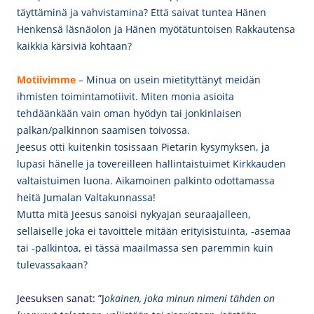
täyttäminä ja vahvistamina? Että saivat tuntea Hänen
Henkensä läsnäolon ja Hänen myötätuntoisen Rakkautensa
kaikkia kärsiviä kohtaan?
Motiivimme
– Minua on usein mietityttänyt meidän
ihmisten toimintamotiivit. Miten monia asioita
tehdäänkään vain oman hyödyn tai jonkinlaisen
palkan/palkinnon saamisen toivossa.
Jeesus otti kuitenkin tosissaan Pietarin kysymyksen, ja
lupasi hänelle ja tovereilleen hallintaistuimet Kirkkauden
valtaistuimen luona. Aikamoinen palkinto odottamassa
heitä Jumalan Valtakunnassa!
Mutta mitä Jeesus sanoisi nykyajan seuraajalleen,
sellaiselle joka ei tavoittele mitään erityisistuinta, -asemaa
tai -palkintoa, ei tässä maailmassa sen paremmin kuin
tulevassakaan?
Jeesuksen sanat: ”J
okainen, joka minun nimeni tähden on