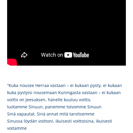
”Kuka nousee Herraa vastaan – ei kukaan pysty, ei kukaan
kuka pystyisi nousemaan Kuningasta vastaan – ei kukaan
voitto on Jeesuksen, hänelle kuuluu voitto
,
luotamme Sinuun, panemme toivomme Sinuun
Sinä vapautat, Sinä annat mitä tarvitsemme
Sinussa löydän voittoni
,
ikuisesti voittoisina, ikuisesti
voitamme