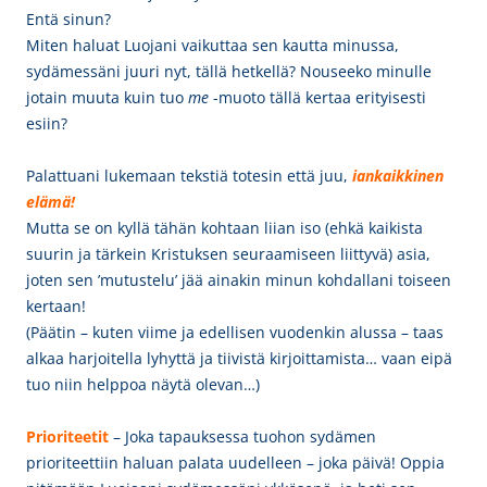
Entä sinun?
Miten haluat Luojani vaikuttaa sen kautta minussa,
sydämessäni juuri nyt, tällä hetkellä? Nouseeko minulle
jotain muuta kuin tuo
me
-muoto tällä kertaa erityisesti
esiin?
Palattuani lukemaan tekstiä totesin että juu,
iankaikkinen
elämä
!
Mutta se on kyllä tähän kohtaan liian iso (ehkä kaikista
suurin ja tärkein Kristuksen seuraamiseen liittyvä) asia,
joten sen ’mutustelu’ jää ainakin minun kohdallani toiseen
kertaan!
(Päätin – kuten viime ja edellisen vuodenkin alussa – taas
alkaa harjoitella lyhyttä ja tiivistä kirjoittamista… vaan eipä
tuo niin helppoa näytä olevan…)
Prioriteet
it
– Joka tapauksessa tuohon sydämen
prioriteettiin haluan palata uudelleen – joka päivä! Oppia