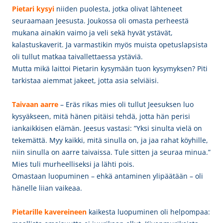
Pietari kysyi
niiden puolesta, jotka olivat lähteneet
seuraamaan Jeesusta. Joukossa oli omasta perheestä
mukana ainakin vaimo ja veli sekä hyvät ystävät,
kalastuskaverit. Ja varmastikin myös muista opetuslapsista
oli tullut matkaa taivallettaessa ystäviä.
Mutta mikä laittoi
Pietarin kysymään tuon kysymyksen? Piti
tarkistaa aiemmat jakeet, jotta asia selviäisi.
Taivaan aarre
– Eräs rikas mies oli tullut Jeesuksen luo
kysyäkseen, mitä hänen pitäisi tehdä, jotta hän perisi
iankaikkisen elämän. Jeesus vastasi: ”Yksi sinulta vielä on
tekemättä. Myy kaikki, mitä sinulla on, ja jaa rahat köyhille,
niin sinulla on aarre taivaissa. Tule sitten ja seuraa minua.”
Mies tuli murheelliseksi ja lähti pois.
Omastaan luopuminen – ehkä antaminen ylipäätään – oli
hänelle liian vaikeaa.
Pietarille kavereineen
kaikesta luopuminen oli helpompaa: