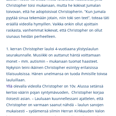
Christopher toisi mukanaan, mutta he kokivat Jumalan
toivovan, että he adoptoisivat Christopherin. ”Kun Jumala
pyytää sinua tekemään jotain, niin toki sen teet”, toteaa täti
eräällä videolla hymyillen. Vaikka onkin ollut ajoittain
raskasta, vanhemmat kokevat, että Christopher on ollut
siunaus heidän perheelleen.
1. kerran Christopher lauloi 4-vuotiaana ylistyslaulun
seurakunnalle. Musiikki on auttanut häntä voittamaan
monet – mm. autismin – mukanaan tuomat haasteet.
Nykyisin teini-ikäinen Christopher esiintyy erilaisissa
tilaisuuksissa. Hänen unelmansa on tuoda ihmisille toivoa
lauluillaan.
Yllä
olevalla videolla Christopher on 10v. Alussa setänsä
kertoo väärin pojan syntymävuoden, Christopher korjaa
iloisesti asian. – Lauluaan kuunnellessani ajattelen, että
Christopher on varmaan saanut nähdä – laulun sanojen
mukaisesti – sydämensä silmin Herran Kirkkauden Valon