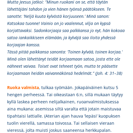
Mutta Jeesus jatkoi: ”Minun ruokani on se, että täytän
lähettäjäni tahdon ja vien hänen työnsä päätökseen. Te
sanotte: ’Neljä kuuta kylvöstä korjuuseen.’ Minä sanon:
Katsokaa tuonne! Vainio on jo vaalennut, vilja on kypsä
korjattavaksi. Sadonkorjaaja saa palkkansa jo nyt, hän kokoaa
satoa iankaikkiseen elämään, ja kylväjä saa iloita yhdessä
korjaajan kanssa.
Tässä pitää paikkansa sanonta: ’Toinen kylvää, toinen korjaa.’
Minä olen lähettänyt teidät korjaamaan satoa, josta ette ole
nähneet vaivaa. Toiset ovat tehneet työn, mutta te pääsette
korjaamaan heidän vaivannäkönsä hedelmät.” (Joh. 4: 31–38)
Ruoka valmista
, tulkaa syömään. Jokapäiväinen kutsu 5
hengen perheessä. Tai oikeastaan 6:n, sillä mukaan täytyy
kyllä laskea perheen nelijalkainen, ruoanvalmistuksessa
aina mukana: asemissa siltä varalta että jotain maistuvaa
tipahtaisi lattialle. (Aterian ajan hauva ’lepäsi’ kuopuksen
tuolin vierellä, samassa toivossa. Tai sellaisen vieraan
vieressä, jolta muisti joskus saaneensa herkkupalan.