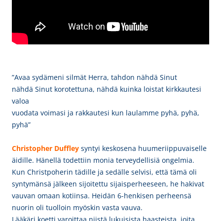
”Avaa sydämeni silmät Herra, tahdon nähdä Sinut
nähdä Sinut korotettuna, nähdä kuinka loistat kirkkautesi
valoa
vuodata voimasi ja rakkautesi kun laulamme pyhä, pyhä,
pyhä”
Christopher Duffley
syntyi keskosena huumeriippuvaiselle
äidille. Hänellä
todettiin monia terveydellisiä ongelmia.
Kun Christpoherin tädille ja sedälle selvisi, että tämä oli
syntymänsä jälkeen sijoitettu sijaisperheeseen, he hakivat
vauvan omaan kotiinsa. Heidän 6-henkisen perheensä
nuorin oli tuolloin myöskin vasta vauva.
Lääkäri koetti varoittaa niistä lukuisista haasteista, joita