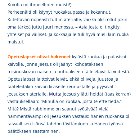
Koirilla on ihmeellinen muisti!)
Perheenäiti oli käynyt ruokakaupassa ja kokannut.
Kiitettävän nopeasti tultiin aterialle, vaikka olisi ollut jokin
oma tärkeä juttu juuri menossa. – Asia josta ei tingitty:
yhteiset päivälliset. Ja kokkaajalle tuli hyvä mieli kun ruoka
maistui.
Opetuslapset olivat hakeneet
kylästä ruokaa ja palasivat
kaivolle, jonne Jeesus oli jäänyt kohdatakseen
toisinuskovan naisen ja puhuakseen tälle elävästä vedestä.
Opetuslapset laittoivat leivät, ehkä oliiveja, juustoa ja
taateleitakin kaivon kiviselle reunustalle ja pyysivät
Jeesuksen aterialle.
Mutta
Jeesus yllätti heidät (taas kerran)
vastauksellaan: ”Minulla on ruokaa, josta te ette tiedä.”
Mitä? Mistä rabbimme on saanut syötävää?
Vielä
hämmentävämpi oli Jeesuksen vastaus: hänen ruokansa oli
taivaallisen Isänsä tahdon täyttäminen ja Hänen työnsä
päätökseen saattaminen.