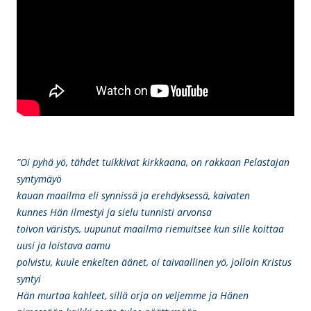
”Oi pyhä yö, tähdet tuikkivat kirkkaana, on rakkaan Pelastajan
syntymäyö
kauan maailma eli synnissä ja erehdyksessä, kaivaten
kunnes Hän ilmestyi ja sielu tunnisti arvonsa
toivon väristys, uupunut maailma riemuitsee kun sille koittaa
uusi ja loistava aamu
polvistu, kuule enkelten äänet, oi taivaallinen yö, jolloin Kristus
syntyi
Hän murtaa kahleet, sillä orja on veljemme ja Hänen