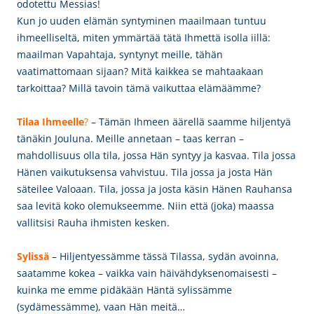
odotettu Messias!
Kun jo uuden elämän syntyminen maailmaan tuntuu
ihmeelliseltä, miten ymmärtää tätä Ihmettä isolla iillä:
maailman Vapahtaja, syntynyt meille, tähän
vaatimattomaan sijaan? Mitä kaikkea se mahtaakaan
tarkoittaa? Millä tavoin tämä vaikuttaa elämäämme?
Tilaa Ihmeelle
?
– Tämän Ihmeen äärellä saamme hiljentyä
tänäkin Jouluna. Meille annetaan – taas kerran –
mahdollisuus olla tila, jossa Hän syntyy ja kasvaa. Tila jossa
Hänen vaikutuksensa vahvistuu. Tila jossa ja josta Hän
säteilee Valoaan. Tila, jossa ja josta käsin Hänen Rauhansa
saa levitä koko olemukseemme. Niin että (joka) maassa
vallitsisi Rauha ihmisten kesken.
Sylissä
– Hiljentyessämme tässä Tilassa, sydän avoinna,
saatamme kokea – vaikka vain häivähdyksenomaisesti –
kuinka me emme pidäkään Häntä sylissämme
(sydämessämme), vaan Hän meitä…