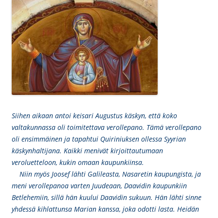
Siihen aikaan antoi keisari Augustus käskyn, että koko
valtakunnassa oli toimitettava verollepano. Tämä verollepano
oli ensimmäinen ja tapahtui Quiriniuksen ollessa Syyrian
käskynhaltijana. Kaikki menivät kirjoittautumaan
veroluetteloon, kukin omaan kaupunkiinsa.
Niin myös Joosef lähti Galileasta, Nasaretin kaupungista, ja
meni verollepanoa varten Juudeaan, Daavidin kaupunkiin
Betlehemiin, sillä hän kuului Daavidin sukuun. Hän lähti sinne
yhdessä kihlattunsa Marian kanssa, joka odotti lasta. Heidän