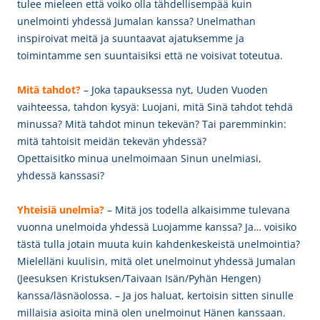
tulee mieleen että voiko olla tähdellisempää kuin
unelmointi yhdessä Jumalan kanssa? Unelmathan
inspiroivat meitä ja suuntaavat ajatuksemme ja
toimintamme sen suuntaisiksi että ne voisivat toteutua.
Mitä tahdot?
– Joka tapauksessa nyt, Uuden Vuoden
vaihteessa, tahdon kysyä:
Luojani, mitä Sinä tahdot tehdä
minussa? Mitä tahdot minun tekevän? Tai paremminkin:
mitä tahtoisit meidän tekevän yhdessä?
Opettaisitko minua unelmoimaan Sinun unelmiasi,
yhdessä kanssasi?
Yhteisiä u
nelmia?
– Mitä jos todella alkaisimme tulevana
vuonna unelmoida yhdessä Luojamme kanssa? Ja… voisiko
tästä tulla jotain muuta kuin kahdenkeskeistä unelmointia?
Mielelläni kuulisin, mitä olet unelmoinut yhdessä Jumalan
(Jeesuksen Kristuksen/Taivaan Isän/Pyhän Hengen)
kanssa/läsnäolossa. – Ja jos haluat, kertoisin sitten sinulle
millaisia asioita minä olen unelmoinut Hänen kanssaan.