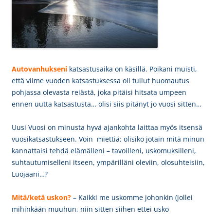
Autovanhukseni
katsastusaika on käsillä.
Poikani muisti,
että viime vuoden katsastuksessa oli tullut huomautus
pohjassa olevasta reiästä, joka pitäisi hitsata umpeen
ennen uutta katsastusta… olisi siis pitänyt jo vuosi sitten…
Uusi Vuosi on minusta hyvä ajankohta laittaa myös itsensä
vuosikatsastukseen. Voin miettiä: olisiko jotain mitä minun
kannattaisi tehdä elämälleni – tavoilleni, uskomuksilleni,
suhtautumiselleni itseen, ympärilläni oleviin, olosuhteisiin,
Luojaani…?
Mitä/ketä uskon?
– Kaikki me uskomme johonkin (jollei
mihinkään muuhun, niin sitten siihen ettei usko