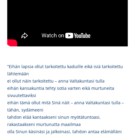
”Eihän lapsia ollut tarkoitettu kaduille eikä isiä tarkoitettu
lähtemään
ei ollut näin tarkoitettu – anna Valtakuntasi tulla
eihän kansakuntia tehty sotia varten eikä murtuneita
sivuutettaviksi
eihän tämä ollut mitä Sinä näit – anna Valtakuntasi tulla –
tähän, sydämeeni
tahdon elää kantaakseni sinun myötätuntoasi,
rakastaakseni murtunutta maailmaa
olla Sinun käsinäsi ja jalkoinasi, tahdon antaa elämälläni