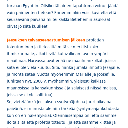
turvaan Egyptiin. Olisiko tällainen tapahtuma voinut jäädä
vain paimenten tietoon? Ennemminkin voisi kuvitella että
seuraavana päivänä miltei kaikki Betlehemin asukkaat
olivat jo siitä kuulleet.
Jeesuksen taivaaseenastumisen jälkeen
profetian
toteutuminen ja tieto siitä mitä se merkitsi koko
ihmiskunnalle, alkoi levitä kulovalkean tavoin ympäri
maailmaa. Harvassa ovat enää ne maailmankolkat, joissa
siitä ei ole vielä kuultu. Sitä, minkä Jumala ilmoitti Jesajalle,
ja monta sataa vuotta myöhemmin Marialle ja Joosefille,
juhlitaan nyt, 2000 v. myöhemmin, yleisesti kaikissa
maanosissa ja kansakunnissa ( ja salaisesti niissä maissa,
joissa se ei ole sallittua).
Se, vietetäänkö Jeesuksen syntymäjuhlaa juuri oikeana
päivänä, ei minusta ole niin tärkeää (syntymäajankohdasta
kun on eri näkemyksiä). Olennaisempaa on, että saamme
iloita siitä että profetia toteutui, ja että saamme kiittää ja