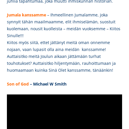
juhlia tapahtumaa, joka muutti ihmiskunnan historian.
Jumala kanssamme
– Ihmeellinen Jumalamme, joka
synnyit tähän maailmaamme, elit ihmiselämän, suostuit
kuolemaan, nousit kuolleista – meidän vuoksemme – Kiitos
Sinulle!!!
Kiitos myös siitä, ettet jättänyt meitä oman onnemme
nojaan, vaan lupasit olla aina meidän kanssamme!
Auttaisitko meitä Joulun aikaan jättämään turhat
touhotukset? Auttaisitko hiljentymään, rauhoittumaan ja
huomaamaan kuinka Sinä Olet kanssamme, tänäänkin!
Son of God
– Michael W Smith