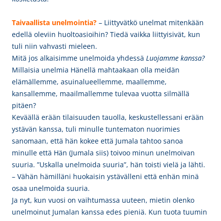
Taivaallista unelmointia?
– Liittyvätkö unelmat mitenkään
edellä oleviin huoltoasioihin? Tiedä vaikka liittyisivät, kun
tuli niin vahvasti mieleen.
Mitä jos alkaisimme unelmoida yhdessä
Luojamme kanssa
?
Millaisia unelmia Hänellä mahtaakaan olla meidän
elämällemme, asuinalueellemme, maallemme,
kansallemme, maailmallemme tulevaa vuotta silmällä
pitäen?
Keväällä erään tilaisuuden tauolla, keskustellessani erään
ystävän kanssa, tuli minulle tuntematon nuorimies
sanomaan, että hän kokee että Jumala tahtoo sanoa
minulle että Hän (Jumala siis) toivoo minun unelmoivan
suuria. ”Uskalla unelmoida suuria”, hän toisti vielä ja lähti.
– Vähän hämilläni huokaisin ystävälleni että enhän minä
osaa unelmoida suuria.
Ja nyt, kun vuosi on vaihtumassa uuteen, mietin olenko
unelmoinut Jumalan kanssa edes pieniä. Kun tuota tuumin