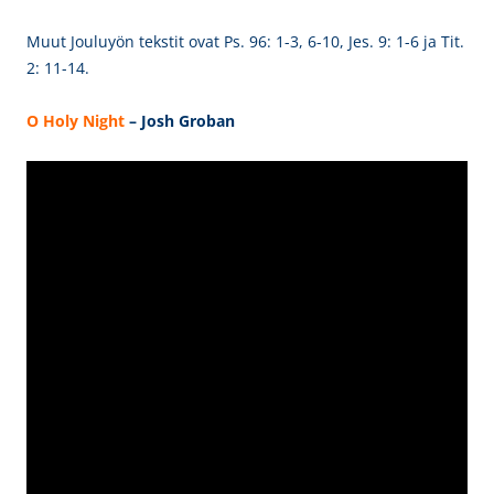
Muut Jouluyön tekstit ovat Ps. 96: 1-3, 6-10, Jes. 9: 1-6 ja
Tit.
2: 11-14.
O Holy Night
– Josh Groban