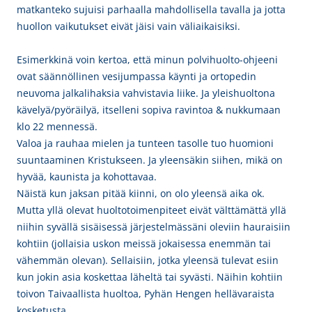
matkanteko sujuisi parhaalla mahdollisella tavalla ja jotta
huollon vaikutukset eivät jäisi vain väliaikaisiksi.
Esimerkkinä voin kertoa, että minun polvihuolto-ohjeeni
ovat säännöllinen vesijumpassa käynti ja ortopedin
neuvoma jalkalihaksia vahvistavia liike. Ja yleishuoltona
kävelyä/pyöräilyä, itselleni sopiva ravintoa & nukkumaan
klo 22 mennessä.
Valoa ja rauhaa mielen ja tunteen tasolle tuo huomioni
suuntaaminen Kristukseen. Ja yleensäkin siihen, mikä on
hyvää, kaunista ja kohottavaa.
Näistä kun jaksan pitää kiinni, on olo yleensä aika ok.
Mutta yllä olevat huoltotoimenpiteet eivät välttämättä yllä
niihin syvällä sisäisessä järjestelmässäni oleviin hauraisiin
kohtiin (jollaisia uskon meissä jokaisessa enemmän tai
vähemmän olevan). Sellaisiin, jotka yleensä tulevat esiin
kun jokin asia koskettaa läheltä tai syvästi. Näihin kohtiin
toivon Taivaallista huoltoa, Pyhän Hengen hellävaraista
kosketusta.