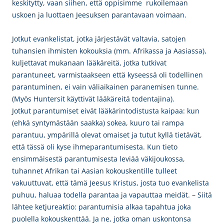
keskitytty, vaan siihen, että oppisimme rukoilemaan
uskoen ja luottaen Jeesuksen parantavaan voimaan.
Jotkut evankelistat, jotka järjestävät valtavia, satojen
tuhansien ihmisten kokouksia (mm. Afrikassa ja Aasiassa),
kuljettavat mukanaan lääkäreitä, jotka tutkivat
parantuneet, varmistaakseen että kyseessä oli todellinen
parantuminen, ei vain väliaikainen paranemisen tunne.
(Myös Huntersit käyttivät lääkäreitä todentajina).
Jotkut parantumiset eivät lääkärintodistusta kaipaa: kun
(ehkä syntymästään saakka) sokea, kuuro tai rampa
parantuu, ympärillä olevat omaiset ja tutut kyllä tietävät,
että tässä oli kyse ihmeparantumisesta. Kun tieto
ensimmäisestä parantumisesta leviää väkijoukossa,
tuhannet Afrikan tai Aasian kokouskentille tulleet
vakuuttuvat, että tämä Jeesus Kristus, josta tuo evankelista
puhuu, haluaa todella parantaa ja vapauttaa meidät. – Siitä
lähtee ketjureaktio: parantumisia alkaa tapahtua joka
puolella kokouskenttää. Ja ne, jotka oman uskontonsa