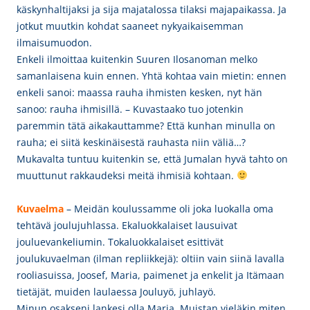
käskynhaltijaksi ja sija majatalossa tilaksi majapaikassa. Ja
jotkut muutkin kohdat saaneet nykyaikaisemman
ilmaisumuodon.
Enkeli ilmoittaa kuitenkin Suuren Ilosanoman melko
samanlaisena kuin ennen. Yhtä kohtaa vain mietin: ennen
enkeli sanoi: maassa rauha ihmisten kesken, nyt hän
sanoo: rauha ihmisillä. – Kuvastaako tuo jotenkin
paremmin tätä aikakauttamme? Että kunhan minulla on
rauha; ei siitä keskinäisestä rauhasta niin väliä…?
Mukavalta tuntuu kuitenkin se, että Jumalan hyvä tahto on
muuttunut rakkaudeksi meitä ihmisiä kohtaan.
Kuvaelma
– Meidän koulussamme oli joka luokalla oma
tehtävä joulujuhlassa. Ekaluokkalaiset lausuivat
jouluevankeliumin. Tokaluokkalaiset esittivät
joulukuvaelman (ilman repliikkejä): oltiin vain siinä lavalla
rooliasuissa, Joosef, Maria, paimenet ja enkelit ja Itämaan
tietäjät, muiden laulaessa Jouluyö, juhlayö.
Minun osakseni lankesi olla Maria. Muistan vieläkin miten