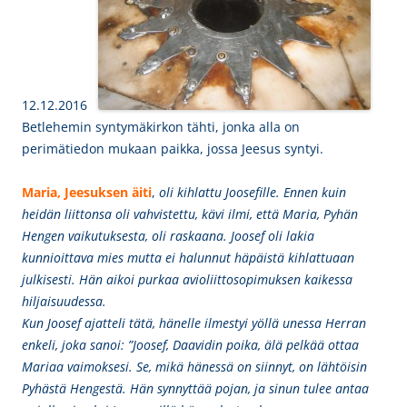
12.12.2016
Betlehemin syntymäkirkon tähti, jonka alla on
perimätiedon mukaan paikka, jossa Jeesus syntyi.
Maria, Jeesuksen äiti
,
oli kihlattu Joosefille. Ennen kuin
heidän liittonsa oli vahvistettu, kävi ilmi, että Maria, Pyhän
Hengen vaikutuksesta, oli raskaana. Joosef oli lakia
kunnioittava mies mutta ei halunnut häpäistä kihlattuaan
julkisesti. Hän aikoi purkaa avioliittosopimuksen kaikessa
hiljaisuudessa.
Kun Joosef ajatteli tätä, hänelle ilmestyi yöllä unessa Herran
enkeli, joka sanoi: ”Joosef, Daavidin poika, älä pelkää ottaa
Mariaa vaimoksesi. Se, mikä hänessä on siinnyt, on lähtöisin
Pyhästä Hengestä. Hän synnyttää pojan, ja sinun tulee antaa