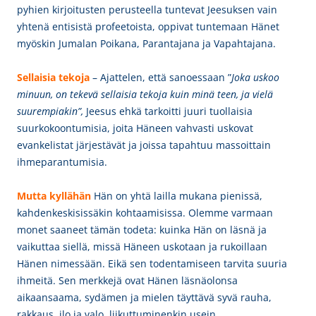
pyhien kirjoitusten perusteella tuntevat Jeesuksen vain
yhtenä entisistä profeetoista, oppivat tuntemaan Hänet
myöskin Jumalan Poikana, Parantajana ja Vapahtajana.
Sellaisia tekoja
– Ajattelen, että sanoessaan ”
J
oka uskoo
minuun, on tekevä sellaisia tekoja kuin minä teen, ja vielä
suurempiakin”,
Jeesus ehkä tarkoitti juuri tuollaisia
suurkokoontumisia, joita Häneen vahvasti uskovat
evankelistat järjestävät ja joissa tapahtuu massoittain
ihmeparantumisia.
Mutta kyllähän
Hän on yhtä lailla mukana pienissä,
kahdenkeskisissäkin kohtaamisissa. Olemme varmaan
monet saaneet tämän todeta: kuinka Hän on läsnä ja
vaikuttaa siellä, missä Häneen uskotaan ja rukoillaan
Hänen nimessään. Eikä sen todentamiseen tarvita suuria
ihmeitä. Sen merkkejä ovat Hänen läsnäolonsa
aikaansaama, sydämen ja mielen täyttävä syvä rauha,
rakkaus, ilo ja valo, liikuttuminenkin usein.