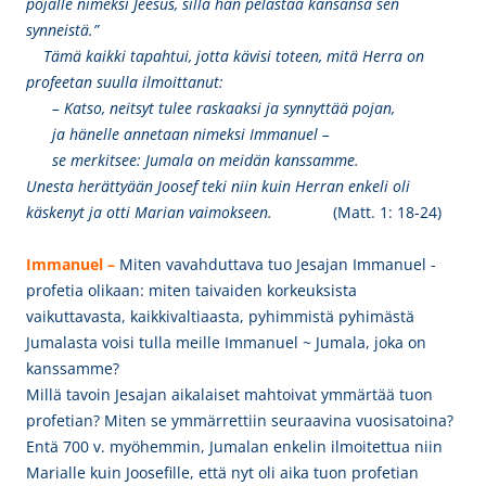
pojalle nimeksi Jeesus, sillä hän pelastaa kansansa sen
synneistä.”
Tämä kaikki tapahtui, jotta kävisi toteen, mitä Herra on
profeetan suulla ilmoittanut:
– Katso, neitsyt tulee raskaaksi ja synnyttää pojan,
ja hänelle annetaan nimeksi Immanuel –
se merkitsee: Jumala on meidän kanssamme.
Unesta herättyään Joosef teki niin kuin Herran enkeli oli
käskenyt ja otti Marian vaimokseen.
(Matt. 1: 18-24)
Immanuel –
Miten vavahduttava tuo
Jesajan Immanuel -
profetia olikaan: miten taivaiden korkeuksista
vaikuttavasta, kaikkivaltiaasta, pyhimmistä pyhimästä
Jumalasta voisi tulla meille Immanuel ~ Jumala, joka on
kanssamme?
Millä tavoin Jesajan aikalaiset mahtoivat ymmärtää tuon
profetian? Miten se ymmärrettiin seuraavina vuosisatoina?
Entä 700 v. myöhemmin, Jumalan enkelin ilmoitettua niin
Marialle kuin Joosefille, että nyt oli aika tuon profetian