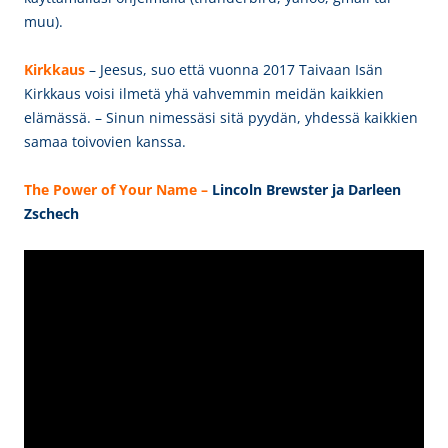
muu).
Kirkkaus
–
Jeesus, suo että vuonna 2017 Taivaan Isän
Kirkkaus voisi ilmetä yhä vahvemmin meidän kaikkien
elämässä. – Sinun nimessäsi sitä pyydän, yhdessä kaikkien
samaa toivovien kanssa.
The Power of Your Name –
Lin
coln Brewster ja Darleen
Zschech