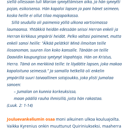
siellä ollessaan tuli Marian synnyttämisen aika, ja hän synnytti
pojan, esikoisensa. Hän kapaloi lapsen ja pani hänet seimeen,
koska heille ei ollut tilaa majapaikassa.
Sillä seudulla oli paimenia yöllä ulkona vartioimassa
laumaansa. Yhtäkkiä heidän edessään seisoi Herran enkeli ja
Herran kirkkaus ympäröi heidät. Pelko valtasi paimenet, mutta
enkeli sanoi heille: ”Älkää pelätkö! Minä ilmoitan teille
ilosanoman, suuren ilon koko kansalle. Tänään on teille
Daavidin kaupungissa syntynyt Vapahtaja. Hän on Kristus,
Herra. Tämä on merkkinä teille: te löydätte lapsen, joka makaa
kapaloituna seimessä.” Ja samalla hetkellä oli enkelin
ympärillä suuri taivaallinen sotajoukko, joka ylisti Jumalaa
sanoen:
– Jumalan on kunnia korkeuksissa,
maan päällä rauha
ihmisillä, joita hän rakastaa.
(
Luuk. 2: 1-14)
Jouluevankeliumin osaa
moni aikuinen ulkoa kouluajoilta.
Vaikka Kyrenius onkin muuttunut Quiriniukseksi, maaherra