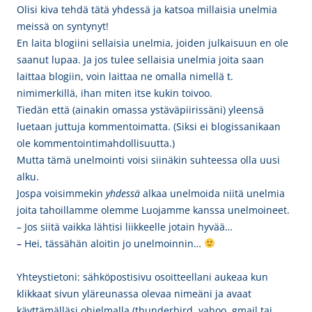
Olisi kiva tehdä tätä yhdessä ja katsoa millaisia unelmia
meissä on syntynyt!
En laita blogiini sellaisia unelmia, joiden julkaisuun en ole
saanut lupaa. Ja jos tulee sellaisia unelmia joita saan
laittaa blogiin, voin laittaa ne omalla nimellä t.
nimimerkillä, ihan miten itse kukin toivoo.
Tiedän että (ainakin omassa ystäväpiirissäni) yleensä
luetaan juttuja kommentoimatta. (Siksi ei blogissanikaan
ole kommentointimahdollisuutta.)
Mutta tämä unelmointi voisi siinäkin suhteessa olla uusi
alku.
Jospa voisimmekin
yhdessä
alkaa unelmoida niitä unelmia
joita tahoillamme olemme Luojamme kanssa unelmoineet.
– Jos siitä
vaikka lähtisi liikkeelle jotain hyvää…
–
Hei, tässähän aloitin jo unelmoinnin…
Yhteystietoni: sähköpostisivu osoitteellani aukeaa kun
klikkaat sivun yläreunassa olevaa nimeäni ja avaat
käyttämälläsi ohjelmalla (thunderbird, yahoo, gmail tai