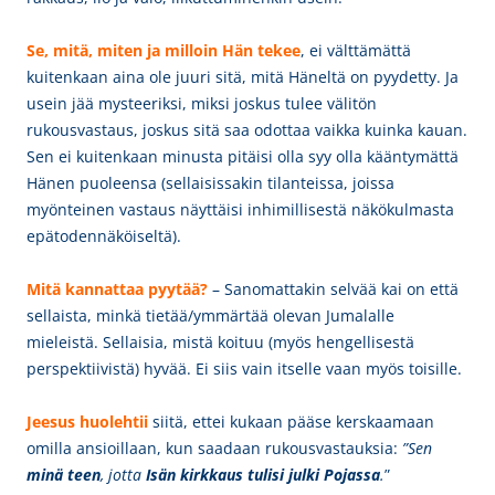
Se, mitä, miten ja milloin Hän tekee
, ei välttämättä
kuitenkaan aina ole juuri sitä, mitä Häneltä on pyydetty. Ja
usein jää mysteeriksi, miksi joskus tulee välitön
rukousvastaus, joskus sitä saa odottaa vaikka kuinka kauan.
Sen ei kuitenkaan minusta pitäisi olla syy olla kääntymättä
Hänen puoleensa (sellaisissakin tilanteissa, joissa
myönteinen vastaus näyttäisi inhimillisestä näkökulmasta
epätodennäköiseltä).
Mitä kannattaa pyytää?
– Sanomattakin selvää kai on että
sellaista, minkä tietää/ymmärtää olevan Jumalalle
mieleistä. Sellaisia, mistä koituu (myös hengellisestä
perspektiivistä) hyvää. Ei siis vain itselle vaan myös toisille.
Jeesus huolehtii
siitä, ettei kukaan pääse kerskaamaan
omilla ansioillaan, kun saadaan rukousvastauksia:
”
Sen
minä teen
, jotta
Isän kirkkaus tulisi julki Pojassa
.
”