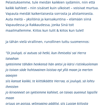
Pelastuksemme, tule meidän kaikkien sydämiin, niin että
kaikki kahleet – niin sisäiset kuin ulkoiset – voisivat murtua.
Vapauta meidät kaikenlaisesta sorrosta ja alistamisesta.
Auta meitä – yksilöinä ja kansakuntina – elämään siinä
Vapaudessa ja Rakkaudessa, jonka Sinä toit
maailmallemme. Kiitos kun tulit & kiitos kun tulet!
Ja tähän vielä virallinen, runollinen tuttu suomennos:
”Oi jouluyö, oi autuas sä hetki, kun ihmiseksi sai Herra
taivahan
synteimme tähden henkensä hän antoi ja kärsi ristinkuoleman
jo toivon säde hohtavainen loistaa nyt yllä maan ja merten
aavojen
siis kansat kaikki, te kiittäkäätte Herraa, oi jouluyö, sä lohtu
ihmisten
jo kirvonneet on syntiemme kahleet, on taivas auennut lapsille
maan
orjuus on poissa, veljesvaino päättyi, siis Luojan kiitosta