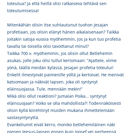
toteutua? Ja että heillä olisi ratkaiseva tehtävä sen
toteutumisessa!
Mitenkähän olisin itse suhtautunut tuohon Jesajan
profetiaan, jos olisin elänyt hänen aikalaisenaan? Taikka
joitakin satoja vuosia myöhemmin, jos ja kun tuo profetia
tavalla tai toisella olisi tavoittanut minut?
Taikka 700 v. myöhemmin, jos olisin ollut Betlehemin
asukas, jolle joku olisi tullut kertomaan: ”Ajattele, viime
yönä, täällä meidän kylässä, Jesajan profetia toteutui!
Enkelit ilmestyivät paimenille yöllä ja kertoivat. He menivät
katsomaan ja näkivät lapsen, joka oli syntynyt
eläinsuojassa. Tule, mennään mekin!”
Mikä olisi ollut reaktioni? Jumalan Poika… syntynyt
eläinsuojaan? Voiko se olla mahdollista?! Todennäköisesti
olisin kyllä kiirehtinyt muiden mukana ihmettelemään
vastasyntynyttä.
Evankeliumit eivät kerro, moniko betlehemiläinen näki
pienen Jeesus-lapsen ennen kuin Joosef vei perheensä