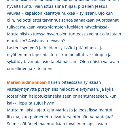
hyvältä tuntui vain istua siinä hiljaa, pidellen Jeesus-
vauvaa – kapaloon käärittyä nukkea – sylissäni. Ujo kun
olin, helpotti ettei tarvinnut sanoa sanaakaan (vuorosanat
tulivat mukaan vasta ylempien luokkien näytelmissä).
Mutta olisiko tuossa hyvän olon tunteessa voinut olla jotain
muutakin? Aavistus tulevasta?
Lasteni syntymä ja heidän sylissäni pitäminen – ja
myöhemmin lapsenlasten – kun on ollut rakkaimpia ja
sykähdyttävimpiä asioita elämässäni. Olen näistä valtavan
onnellinen ja kiitollinen.
Marian äidinonneen
hänen pitäessään sylissään
vastasyntynyttä pystyn siis helposti eläytymään. Ja kyllä
Joosefinkin helpotuksensekaiseen onnentunteeseen, kun
kaikki lopulta sujui hyvin.
Mutta millaisia ajatuksia Mariassa ja Joosefissa mahtoi
liikkua, kun paimenet tulivat tervehtimään Vapahtajaa?
Seimessähän ei maannutkaan tavallinen lapsi, vaan