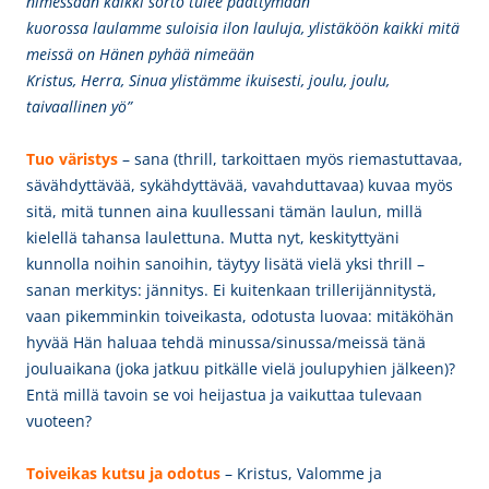
nimessään kaikki sorto tulee päättymään
kuorossa laulamme suloisia ilon lauluja, ylistäköön kaikki mitä
meissä on Hänen pyhää nimeään
Kristus, Herra, Sinua ylistämme ikuisesti, joulu, joulu,
taivaallinen yö”
Tuo väristys
– sana (thrill, tarkoittaen myös riemastuttavaa,
sävähdyttävää, sykähdyttävää, vavahduttavaa) kuvaa myös
sitä, mitä tunnen aina kuullessani tämän laulun, millä
kielellä tahansa laulettuna. Mutta nyt, keskityttyäni
kunnolla noihin sanoihin, täytyy lisätä vielä yksi thrill –
sanan merkitys: jännitys. Ei kuitenkaan trillerijännitystä,
vaan pikemminkin toiveikasta, odotusta luovaa: mitäköhän
hyvää Hän haluaa tehdä minussa/sinussa/meissä tänä
jouluaikana (joka jatkuu pitkälle vielä joulupyhien jälkeen)?
Entä millä tavoin se voi heijastua ja vaikuttaa tulevaan
vuoteen?
Toiveikas kutsu ja
odotus
– Kristus, Valomme ja