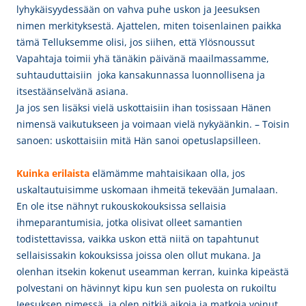
lyhykäisyydessään on vahva puhe uskon ja Jeesuksen
nimen merkityksestä. Ajattelen, miten toisenlainen paikka
tämä Telluksemme olisi, jos siihen, että Ylösnoussut
Vapahtaja toimii yhä tänäkin päivänä maailmassamme,
suhtauduttaisiin joka kansakunnassa luonnollisena ja
itsestäänselvänä asiana.
Ja jos sen lisäksi vielä uskottaisiin ihan tosissaan Hänen
nimensä vaikutukseen ja voimaan vielä nykyäänkin. – Toisin
sanoen: uskottaisiin mitä Hän sanoi opetuslapsilleen.
Kuinka erilaista
elämämme mahtaisikaan olla, jos
uskaltautuisimme uskomaan ihmeitä tekevään Jumalaan.
En ole itse nähnyt rukouskokouksissa sellaisia
ihmeparantumisia, jotka olisivat olleet samantien
todistettavissa, vaikka uskon että niitä on tapahtunut
sellaisissakin kokouksissa joissa olen ollut mukana. Ja
olenhan itsekin kokenut useamman kerran, kuinka kipeästä
polvestani on hävinnyt kipu kun sen puolesta on rukoiltu
Jeesuksen nimessä, ja olen pitkiä aikoja ja matkoja voinut