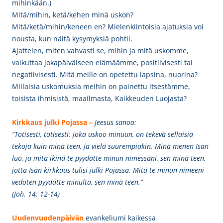
mihinkään.)
Mitä/mihin, ketä/kehen minä uskon?
Mitä/ketä/mihin/keneen en? Mielenkiintoisia ajatuksia voi
nousta, kun näitä kysymyksiä pohtii.
Ajattelen, miten vahvasti se, mihin ja mitä uskomme,
vaikuttaa jokapäiväiseen elämäämme, positiivisesti tai
negatiivisesti. Mitä meille on opetettu lapsina, nuorina?
Millaisia uskomuksia meihin on painettu itsestämme,
toisista ihmisistä, maailmasta, Kaikkeuden Luojasta?
Kirkkaus julki Pojassa –
Jeesus sanoo:
”Totisesti, totisesti: joka uskoo minuun, on tekevä sellaisia
tekoja kuin minä teen, ja vielä suurempiakin. Minä menen Isän
luo, ja mitä ikinä te pyydätte minun nimessäni, sen minä teen,
jotta Isän kirkkaus tulisi julki Pojassa. Mitä te minun nimeeni
vedoten pyydätte minulta, sen minä teen.”
(Joh. 14: 12-14)
Uudenvuodenpäivän
evankeliumi kaikessa