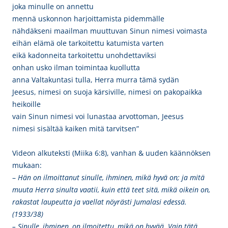
joka minulle on annettu
mennä uskonnon harjoittamista pidemmälle
nähdäkseni maailman muuttuvan Sinun nimesi voimasta
eihän elämä ole tarkoitettu katumista varten
eikä kadonneita tarkoitettu unohdettaviksi
onhan usko ilman toimintaa kuollutta
anna Valtakuntasi tulla, Herra murra tämä sydän
Jeesus, nimesi on suoja kärsiville, nimesi on pakopaikka
heikoille
vain Sinun nimesi voi lunastaa arvottoman, Jeesus
nimesi sisältää kaiken mitä tarvitsen”
Videon alkuteksti (Miika 6:8), vanhan & uuden käännöksen
mukaan:
–
Hän on ilmoittanut sinulle, ihminen, mikä hyvä on; ja mitä
muuta Herra sinulta vaatii, kuin että teet sitä, mikä oikein on,
rakastat laupeutta ja vaellat nöyrästi Jumalasi edessä.
(1933/38)
– Sinulle, ihminen, on ilmoitettu, mikä on hyvää. Vain tätä