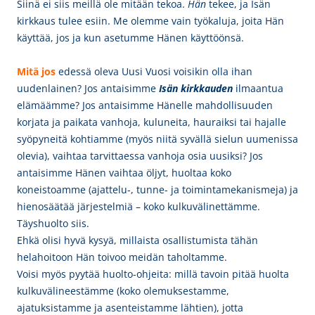
Siinä ei siis meillä ole mitään tekoa.
Hän
tekee, ja Isän
kirkkaus tulee esiin. Me olemme vain työkaluja, joita Hän
käyttää, jos ja kun asetumme Hänen käyttöönsä.
Mitä jos
edessä oleva Uusi Vuosi voisikin olla ihan
uudenlainen? Jos antaisimme
Isän kirkkauden
ilmaantua
elämäämme? Jos antaisimme Hänelle mahdollisuuden
korjata ja paikata vanhoja, kuluneita, hauraiksi tai hajalle
syöpyneitä kohtiamme (myös niitä syvällä sielun uumenissa
olevia), vaihtaa tarvittaessa vanhoja osia uusiksi? Jos
antaisimme Hänen vaihtaa öljyt, huoltaa koko
koneistoamme (ajattelu-, tunne- ja toimintamekanismeja) ja
hienosäätää järjestelmiä – koko kulkuvälinettämme.
Täyshuolto siis.
Ehkä olisi hyvä kysyä, millaista osallistumista tähän
helahoitoon Hän toivoo meidän taholtamme.
Voisi myös pyytää huolto-ohjeita: millä tavoin pitää huolta
kulkuvälineestämme (koko olemuksestamme,
ajatuksistamme ja asenteistamme lähtien), jotta