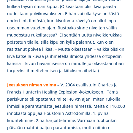
kulkea täysin ilman kipua. (Oikeastaan olisi kiva päästä
uudestaan polvikuvaukseen. Eihän voi olla kyse pelkästä
endorfiini- ilmiöstä, kun kivutonta kävelyä on ollut jopa
useamman vuoden ajan. Rustoako sinne nivelten väliin
muodostuu rukoiltaessa? Ei sentään uutta nivelkierukkaa
poistetun tilalle, sillä kipu on kyllä palannut, kun olen
rasittanut polvea liikaa. – Mutta oikeastaan – vaikka olisikin
kiva katsella kuvaa ja ihmetellä ilmiötä yhdessä ortopedin
kanssa – kivun häviämisessä on minulle jo oikeastaan ihan
tarpeeksi ihmettelemisen ja kiitoksen aihetta.)
Jeesuksen nimen voima
– V. 2004
osallistuin Charles ja
Francis Hunter’in Healing Explosion -kokoukseen. Tämä
pariskunta oli opettanut miltei 40 v:n ajan, miten rukoilla
ihmisille parantumista Jeesuksen nimessä. Meitä oli 10.000
innokasta oppijaa Houstonin Astrodomilla. 1. pv:nä
kuuntelimme, 2:na harjoittelimme. Varmaan tuohonkin
päivään mahtui paljon parantumisia, mutta niihin ei