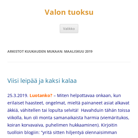
Siirry
sisältöön
Valon tuoksu
Valikko
ARKISTOT KUUKAUDEN MUKAAN:
MAALISKUU 2019
Viisi leipää ja kaksi kalaa
25.3.2019.
Luotanko?
– Miten helpottavaa onkaan, kun
erilaiset haasteet, ongelmat, mieltä painaneet asiat alkavat
äkkiä, vähitellen tai lopulta selvitä! Havahduin tähän toissa
viikolla, kun oli monta samanaikaista harmia (viemäritukos,
koiran korvavaiva, puhelimen hukkaaminen). Kirjoitin
tuolloin blogiin: ”yritä sitten hiljentyä olennaisimman