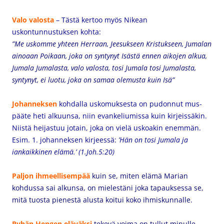
Valo valosta
– Tästä kertoo myös Nikean
uskontunnustuksen kohta:
”Me uskomme yhteen Herraan, Jeesukseen Kristukseen, Jumalan
ainoaan Poikaan, joka on syntynyt Isästä ennen aikojen alkua,
Jumala Jumalasta, valo valosta, tosi Jumala tosi Jumalasta,
syntynyt, ei luotu, joka on samaa olemusta kuin Isä”
Johanneksen
kohdalla uskomuksesta on pudonnut mus-
pääte heti alkuunsa, niin evankeliumissa kuin kirjeissäkin.
Niistä heijastuu jotain, joka on vielä uskoakin enemmän.
Esim. 1. johanneksen kirjeessä:
’Hän on tosi Jumala ja
iankaikkinen elämä.’ (1.Joh.5:20)
Paljon ihmeellisempää
kuin se, miten elämä Marian
kohdussa sai alkunsa, on mielestäni joka tapauksessa se,
mitä tuosta pienestä alusta koitui koko ihmiskunnalle.
Pyhän Hengen eläväksi
tekevä voima on tullut minulle