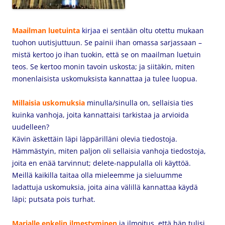
Maailman luetuinta
kirjaa
ei sentään oltu otettu mukaan
tuohon uutisjuttuun. Se painii ihan omassa sarjassaan –
mistä kertoo jo ihan tuokin, että se on maailman luetuin
teos. Se kertoo monin tavoin uskosta; ja siitäkin, miten
monenlaisista uskomuksista kannattaa ja tulee luopua.
Millaisia uskomuksia
minulla/sinulla on, sellaisia ties
kuinka vanhoja, joita kannattaisi tarkistaa ja arvioida
uudelleen?
Kävin äskettäin läpi läppärilläni olevia tiedostoja.
Hämmästyin, miten paljon oli sellaisia vanhoja tiedostoja,
joita en enää tarvinnut; delete-nappulalla oli käyttöä.
Meillä kaikilla taitaa olla mieleemme ja sieluumme
ladattuja uskomuksia, joita aina välillä kannattaa käydä
läpi; putsata pois turhat.
Marialle enkelin ilmestyminen
ja ilmoitus, että hän tulisi