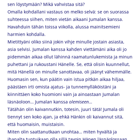
sen löystymään? Mikä vahvistaa sitä?
Omalla kohdallani vastaus on melko selvä: se on suorassa
suhteessa siihen, miten vietän aikaani Jumalan kanssa.
Havahduin tähän toissa viikolla, alussa mainitsemieni
harmien kohdalla.
Mietittyäni oliko siinä jokin vihje minulle jostain asiasta,
asia selvisi. Jumalan kanssa kahden viettämäni aika oli jo
pidemmän aikaa ollut lähinnä raamatunlukemista ja minun
puhettani ja rukoustani Hänelle. Se, että olisin kuunnellut,
mitä Hänellä on minulle sanottavaa, oli jäänyt vähemmälle.
Huomasin sen, kun päätin vain istua pitkän aikaa hiljaa,
päästäen irti omista ajatus- ja tunnemylläköistäni ja
kiinnittäen koko huomioni vain ja ainoastaan Jumalan
läsnäoloon… Jumalan kanssa
olemiseen
…
Tätähän olin kaivannutkin, totesin, juuri tätä! Jumala oli
tiennyt sen koko ajan, ja ehkä Hänkin oli kaivannut sitä,
että huomaisin, muistaisin.
Miten olin saattanutkaan unohtaa… miten hyvältä ja
ihanalta tuntuikaan olla sillä tavoin Hänen läsnäolossaan…