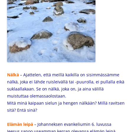
Nälkä
– Ajattelen, että meillä kaikilla on sisimmässämme
nälkä, joka ei lähde ruisleivällä tai -puurolla, ei pullalla eikä
suklaallakaan. Se on nälkä, joka on, ja aina välillä
muistuttaa olemassaolostaan.
Mitä minä kaipaan sielun ja hengen nälkään? Millä ravitsen
sitä? Entä sinä?
Elämän leipä
–
Johanneksen evankeliumin 6. luvussa
Jeesus sanoo useamman kerran olevansa elämän leipä.