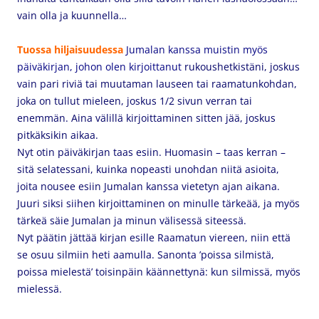
vain olla ja kuunnella…
Tuossa hiljaisuudessa
Jumalan kanssa
muistin myös
päiväkirjan, johon olen kirjoittanut
rukoushetkistäni, joskus
vain pari riviä tai muutaman lauseen tai raamatunkohdan,
joka on tullut mieleen, joskus 1/2 sivun verran tai
enemmän. Aina välillä kirjoittaminen sitten jää, joskus
pitkäksikin aikaa.
Nyt otin päiväkirjan taas esiin. Huomasin – taas kerran –
sitä selatessani, kuinka nopeasti unohdan niitä asioita,
joita nousee esiin Jumalan kanssa vietetyn ajan aikana.
Juuri siksi siihen kirjoittaminen on minulle tärkeää, ja myös
tärkeä säie Jumalan ja minun välisessä siteessä.
Nyt päätin jättää kirjan esille Raamatun viereen, niin että
se osuu silmiin heti aamulla. Sanonta ’poissa silmistä,
poissa mielestä’ toisinpäin käännettynä: kun silmissä, myös
mielessä.