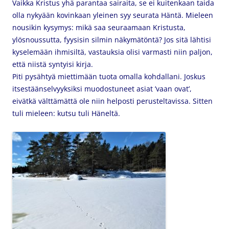
Vaikka Kristus yhä parantaa sairaita, se ei kuitenkaan taida
olla nykyään kovinkaan yleinen syy seurata Häntä. Mieleen
nousikin kysymys: mikä saa seuraamaan Kristusta,
ylösnoussutta, fyysisin silmin näkymätöntä? Jos sitä lähtisi
kyselemään ihmisiltä, vastauksia olisi varmasti niin paljon,
että niistä syntyisi kirja.
Piti pysähtyä miettimään tuota omalla kohdallani. Joskus
itsestäänselvyyksiksi muodostuneet asiat ’vaan ovat’,
eivätkä välttämättä ole niin helposti perusteltavissa. Sitten
tuli mieleen: kutsu tuli Häneltä.