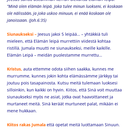
”Minä olen elämän leipä. Joka tulee minun luokseni, ei koskaan
ole nälissään, ja joka uskoo minuun, ei enää koskaan ole
janoissaan. (Joh.6:35)
Siunaukseksi –
Jeesus jakoi
5 leipää… – yhtäkkiä tuli
mieleen, että Elämän leipä murrettiin viidestä kohtaa
ristillä. Jumala muutti ne siunaukseksi, meille kaikille.
Elämän Leipä – meidän puolestamme murrettu…
Kristus,
auta ettemme odota siihen saakka, kunnes me
murrumme, kunnes jokin kohta elämässämme järkkyy tai
joutuu pois tasapainosta. Kutsu meitä tulemaan luoksesi
silloinkin, kun kaikki on hyvin. Kiitos, että Sinä voit muuttaa
siunaukseksi myös ne asiat, jotka ovat haavoittaneet ja
murtaneet meitä. Sinä keräät murtuneet palat, mikään ei
mene hukkaan.
Kiitos rakas Jumala
että opetat meitä luottamaan Sinuun.