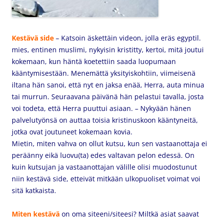
Kestävä side
– Katsoin äskettäin videon, jolla eräs egyptil.
mies, entinen muslimi, nykyisin kristitty, kertoi, mitä joutui
kokemaan, kun häntä koetettiin saada luopumaan
kääntymisestään. Menemättä yksityiskohtiin, viimeisenä
iltana hän sanoi, että nyt en jaksa enää, Herra, auta minua
tai murrun. Seuraavana päivänä hän pelastui tavalla, josta
voi todeta, että Herra puuttui asiaan. – Nykyään hänen
palvelutyönsä on auttaa toisia kristinuskoon kääntyneitä,
jotka ovat joutuneet kokemaan kovia.
Mietin, miten vahva on ollut kutsu, kun sen vastaanottaja ei
peräänny eikä luovu(ta) edes valtavan pelon edessä. On
kuin kutsujan ja vastaanottajan välille olisi muodostunut
niin kestävä side, etteivät mitkään ulkopuoliset voimat voi
sitä katkaista.
Miten kestävä
on oma siteeni/siteesi? Miltkä asiat saavat