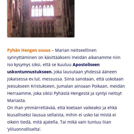
Pyhän Hengen osuus
– Marian neitseellinen
synnyttäminen on käsittääkseni meidän aikanamme niin
iso kysymys siksi, että se kuuluu
Apostoliseen
uskontunnustukseen.
joka lausutaan yhdessä ääneen
jokaisessa ev.lut. messussa. Siinä sanotaan, että uskotaan
Jeesukseen Kristukseen, Jumalan ainoaan Poikaan, meidän
Herraamme, joka sikisi Pyhästä Hengestä ja syntyi neitsyt
Mariasta.
On ihan ymmärrettävää, että koetaan vaikeaksi ja ehkä
kiusalliseksi lausua sellaista, mihin ei usko tai mistä ei
oikein tiedä, mitä ajatella. Tai mikä vain tuntuu liian
’yliluonnolliselta’.