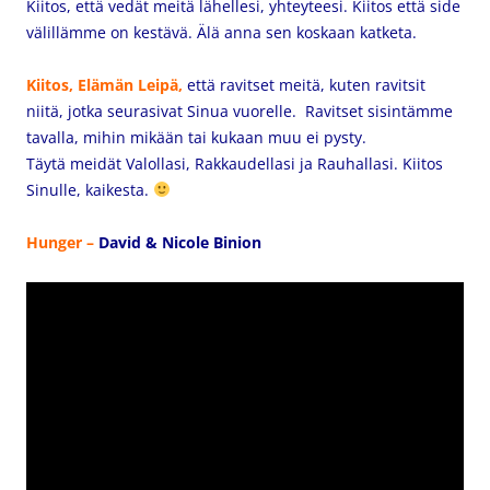
Kiitos, että vedät meitä lähellesi, yhteyteesi. Kiitos että side
välillämme on kestävä. Älä anna sen koskaan katketa.
Kiitos, Elämän Leipä,
että ravitset meitä, kuten ravitsit
niitä, jotka seurasivat Sinua vuorelle. Ravitset sisintämme
tavalla, mihin mikään tai kukaan muu ei pysty.
Täytä meidät Valollasi, Rakkaudellasi ja Rauhallasi. Kiitos
Sinulle, kaikesta.
Hunger –
David & Nicole Binion