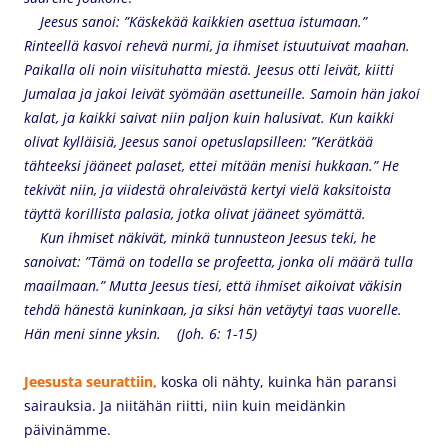
Jeesus sanoi: ”Käskekää kaikkien asettua istumaan.”
Rinteellä kasvoi rehevä nurmi, ja ihmiset istuutuivat maahan.
Paikalla oli noin viisituhatta miestä. Jeesus otti leivät, kiitti
Jumalaa ja jakoi leivät syömään asettuneille. Samoin hän jakoi
kalat, ja kaikki saivat niin paljon kuin halusivat. Kun kaikki
olivat kylläisiä, Jeesus sanoi opetuslapsilleen: ”Kerätkää
tähteeksi jääneet palaset, ettei mitään menisi hukkaan.” He
tekivät niin, ja viidestä ohraleivästä kertyi vielä kaksitoista
täyttä korillista palasia, jotka olivat jääneet syömättä.
Kun ihmiset näkivät, minkä tunnusteon Jeesus teki, he
sanoivat: ”Tämä on todella se profeetta, jonka oli määrä tulla
maailmaan.” Mutta Jeesus tiesi, että ihmiset aikoivat väkisin
tehdä hänestä kuninkaan, ja siksi hän vetäytyi taas vuorelle.
Hän meni sinne yksin. (
Joh. 6: 1-15)
Jeesusta seurattiin,
koska
oli nähty, kuinka hän paransi
sairauksia. Ja niitähän riitti, niin kuin meidänkin
päivinämme.