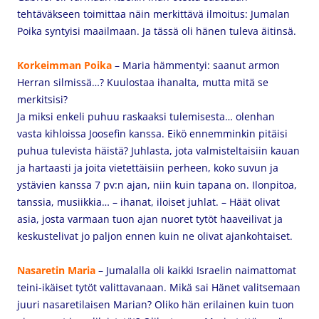
tehtäväkseen toimittaa näin merkittävä ilmoitus: Jumalan
Poika syntyisi maailmaan. Ja tässä oli hänen tuleva äitinsä.
Korkeimman Poika
– Maria hämmentyi: saanut armon
Herran silmissä…? Kuulostaa ihanalta, mutta mitä se
merkitsisi?
Ja miksi enkeli puhuu raskaaksi tulemisesta… olenhan
vasta kihloissa Joosefin kanssa. Eikö ennemminkin pitäisi
puhua tulevista häistä? Juhlasta, jota valmisteltaisiin kauan
ja hartaasti ja joita vietettäisiin perheen, koko suvun ja
ystävien kanssa 7 pv:n ajan, niin kuin tapana on. Ilonpitoa,
tanssia, musiikkia… – ihanat, iloiset juhlat. – Häät olivat
asia, josta varmaan tuon ajan nuoret tytöt haaveilivat ja
keskustelivat jo paljon ennen kuin ne olivat ajankohtaiset.
Nasaretin Maria
– Jumalalla oli kaikki Israelin naimattomat
teini-ikäiset tytöt valittavanaan. Mikä sai Hänet valitsemaan
juuri nasaretilaisen Marian? Oliko hän erilainen kuin tuon