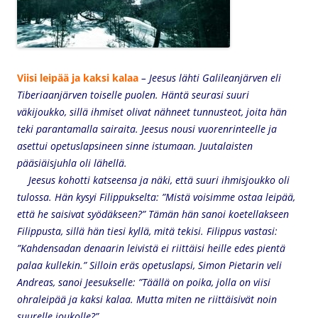
Viisi leipää ja kaksi kalaa
– Jeesus lähti Galileanjärven eli
Tiberiaanjärven toiselle puolen. Häntä seurasi suuri
väkijoukko, sillä ihmiset olivat nähneet tunnusteot, joita hän
teki parantamalla sairaita. Jeesus nousi vuorenrinteelle ja
asettui opetuslapsineen sinne istumaan. Juutalaisten
pääsiäisjuhla oli lähellä.
Jeesus kohotti katseensa ja näki, että suuri ihmisjoukko oli
tulossa. Hän kysyi Filippukselta: ”Mistä voisimme ostaa leipää,
että he saisivat syödäkseen?” Tämän hän sanoi koetellakseen
Filippusta, sillä hän tiesi kyllä, mitä tekisi. Filippus vastasi:
”Kahdensadan denaarin leivistä ei riittäisi heille edes pientä
palaa kullekin.” Silloin eräs opetuslapsi, Simon Pietarin veli
Andreas, sanoi Jeesukselle: ”Täällä on poika, jolla on viisi
ohraleipää ja kaksi kalaa. Mutta miten ne riittäisivät noin
suurelle joukolle?”