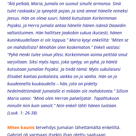
”Älä pelkää, Maria, Jumala on suonut sinulle armonsa. Sinä
tulet raskaaksi ja synnytät pojan, ja sinä annat hänelle nimeksi
Jeesus. Hän on oleva suuri, häntä kutsutaan Korkeimman
Pojaksi, ja Herra Jumala antaa hänelle hänen isänsä Daavidin
valtaistuimen. Hän hallitsee Jaakobin sukua ikuisesti, hänen
kuninkuudellaan ei ole loppua.” Maria kysyi enkeliltä: ”Miten se
on mahdollista? Minähän olen koskematon.” Enkeli vastasi:
”Pyhä Henki tulee sinun yllesi, Korkeimman voima peittää sinut
varjollaan. Siksi myös lapsi, joka syntyy, on pyhä, ja häntä
kutsutaan Jumalan Pojaksi. Ja tiedä tämä: Myös sukulaisesi
Elisabet kantaa poikalasta, vaikka on jo vanha. Hän on jo
kuudennella kuukaudella – hän, jota on pidetty
hedelmättömänä! Jumalalle ei mikään ole mahdotonta.” Silloin
Maria sanoi: ”Minä olen Herran palvelijatar. Tapahtukoon
minulle niin kuin sanoit.” Niin enkeli lähti hänen luotaan.
(Luuk. 1: 26-38)
Miten kaunis
tervehdys Jumalan lähettämältä enkeliltä.
Gabriel oli varmaan itsekin ihan otettu saatuaan