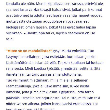
kohdalla ole näin. Monet kipuilevat sen kanssa, etteivät ole
saaneet lasta vaikka kovasti haluaisivat. Jotkut pariskunnat
ovat toivoneet ja odottaneet lapsen saantia monet vuodet,
mutta vasta otettuaan adoptiolapsen ovat saaneet
biologisesti oman lapsen. Jotkut taas eivät halua lapsia
ollenkaan. – Haluttiinpa tai ei, lapsen saaminen on iso
asia.
”Miten se on mahdollista?”
kysyi Maria enkeliltä. Tuo
kysymys on sellainen,
joka esitetään, kun ollaan jonkin
käsittämättömän asian äärellä. Tai kun kuullaan tai luetaan
sellaisesta. Mieli koettaa työstää, ymmärtää, selitellä. Sitä
ihmetellään tai torjutaan asia mahdottomana.
Tuo vei minut miettimään, millä mielellä sellainen
raamatunlukija, joka ei usko ihmeisiin, lukee niistä
ihmeistä, joita Jumala teki esim. Egyptissä, jotta farao
päästäisi israelilaiset orjuudesta. Tai niistä, mitä Hän teki
niiden 40 v:n aikana, jolloin kansa vaelsi erämaassa. Tai
Jeesuksen tekemistä ihmeistä.