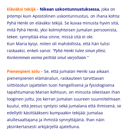
Eläväksi tekijä –
Nikean uskontunnustuksessa,
joka on
pitempi kuin Apostolinen uskontunnustus, on ihana kohta:
Pyhä Henki on eläväksi tekijä. Se kuvaa minusta hyvin sitä,
mitä Pyhä Henki, yksi kolmiyhteisen Jumalan persoonista,
tekee: synnyttää eloa sinne, missä sitä ei ole.
Kun Maria kysyi, miten oli mahdollista, että hän tulisi
raskaaksi, enkeli sanoi:
”Pyhä Henki tulee sinun yllesi,
Korkeimman voima peittää sinut varjollaan.”
Pienenpieni solu –
Se, että Jumalan Henki saa aikaan
pienenpienen elämänalun, raskauteen tarvittavan
siittiösolun (ajattelen tuon hengellisenä ja fysiologisena
tapahtumana) Marian kohtuun, on minusta oikestaan ihan
looginen juttu. Jos kerran Jumalan suureen suunnitelmaan
kuului, että Jeesus syntyisi sekä Jumalana että ihmisenä, se
edellytti käsittääkseni kumpaakin tekijää: Jumalaa
alullesaattajana ja ihmistä synnyttäjänä. Ihan näin
yksinkertaisesti arkijärjellä ajateltuna.