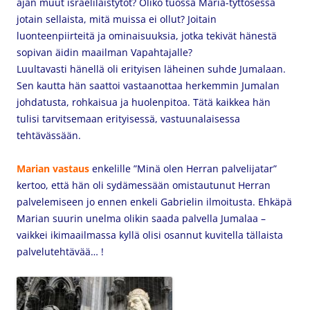
ajan muut israelilaistytöt? Oliko tuossa Maria-tyttösessä
jotain sellaista, mitä muissa ei ollut? Joitain
luonteenpiirteitä ja ominaisuuksia, jotka tekivät hänestä
sopivan äidin maailman Vapahtajalle?
Luultavasti hänellä oli erityisen läheinen suhde Jumalaan.
Sen kautta hän saattoi vastaanottaa herkemmin Jumalan
johdatusta, rohkaisua ja huolenpitoa. Tätä kaikkea hän
tulisi tarvitsemaan erityisessä, vastuunalaisessa
tehtävässään.
Marian vastaus
enkelille ”Minä olen Herran palvelijatar”
kertoo, että hän oli sydämessään omistautunut Herran
palvelemiseen jo ennen enkeli Gabrielin ilmoitusta. Ehkäpä
Marian suurin unelma olikin saada palvella Jumalaa –
vaikkei ikimaailmassa kyllä olisi osannut kuvitella tällaista
palvelutehtävää… !