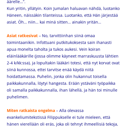
äärelle…”.
Kun yritin, yllätyin. Koin Jumalan haluavan nähdä, luotanko
Häneen, näissäkin tilanteissa. Luotanko, että Hän järjestää
asiat. Öh… niin… kai minä sitten… ainakin yritän…
Asiat ratkesivat
– No, tarvittiinhan siinä omaa
toimintaanikin. Infottuani putkitukoksesta sain ihanasti
apua monelta taholta ja tukos aukesi. Vein koiran
eläinlääkärille (jossa olimme käyneet marraskuusta lähtien
2-4 k/kk:ssa), ja lopultakin lääkäri totesi, että nyt korvat ovat
siinä kunnossa, ettei tarvitse enää käydä niitä
hoidattamassa. Puhelin, jonka olin hukannut toisella
paikkakunnalla, löytyi hangesta. Erään ystäväni työpaikka
oli samalla paikkakunnalla, ihan lähellä, ja hän toi minulle
puhelimen.
Miten ratkaista ongelma
– Alla olevassa
evankeliumitekstissä Filippukselle ei tule mieleen, että
hänen vierellään oli eräs, joka oli tehnyt ihmeellisiä tekoja,