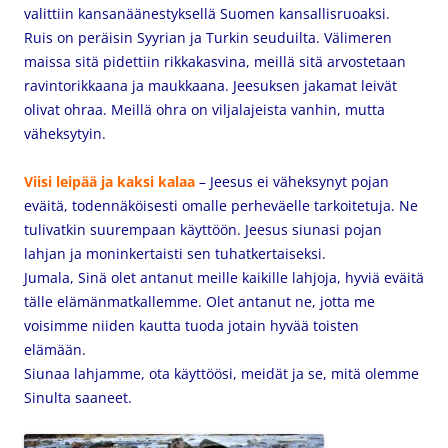
valittiin kansanäänestyksellä Suomen kansallisruoaksi.
Ruis on peräisin Syyrian ja Turkin seuduilta. Välimeren
maissa sitä pidettiin rikkakasvina, meillä sitä arvostetaan
ravintorikkaana ja maukkaana. Jeesuksen jakamat leivät
olivat ohraa. Meillä ohra on viljalajeista vanhin, mutta
väheksytyin.
Viisi leipää ja kaksi kalaa
– Jeesus ei väheksynyt pojan
eväitä, todennäköisesti omalle perheväelle tarkoitetuja. Ne
tulivatkin suurempaan käyttöön. Jeesus siunasi pojan
lahjan ja moninkertaisti sen tuhatkertaiseksi.
Jumala, Sinä olet antanut meille kaikille lahjoja, hyviä eväitä
tälle elämänmatkallemme. Olet antanut ne, jotta me
voisimme niiden kautta tuoda jotain hyvää toisten
elämään.
Siunaa lahjamme, ota käyttöösi, meidät ja se, mitä olemme
Sinulta saaneet.