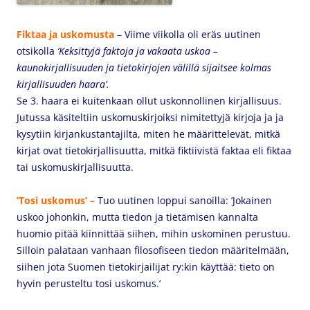
Fiktaa ja uskomusta
– Viime viikolla oli eräs uutinen
otsikolla
’Keksittyjä faktoja ja vakaata uskoa –
kaunokirjallisuuden ja tietokirjojen välillä sijaitsee kolmas
kirjallisuuden haara’.
Se 3. haara ei kuitenkaan ollut uskonnollinen kirjallisuus.
Jutussa käsiteltiin uskomuskirjoiksi nimitettyjä kirjoja ja ja
kysytiin kirjankustantajilta, miten he määrittelevät, mitkä
kirjat ovat tietokirjallisuutta, mitkä fiktiivistä faktaa eli fiktaa
tai uskomuskirjallisuutta.
’Tosi uskomus’ –
Tuo uutinen loppui sanoilla: ’Jokainen
uskoo johonkin, mutta tiedon ja tietämisen kannalta
huomio pitää kiinnittää siihen, mihin uskominen perustuu.
Silloin palataan vanhaan filosofiseen tiedon määritelmään,
siihen jota Suomen tietokirjailijat ry:kin käyttää: tieto on
hyvin perusteltu tosi uskomus.’