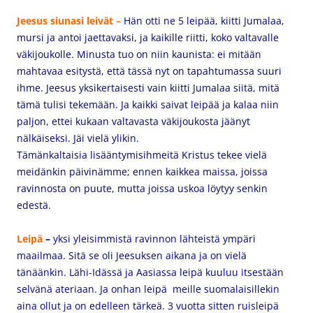
Jeesus siunasi leivät –
Hän otti ne 5 leipää,
kiitti Jumalaa,
mursi ja antoi jaettavaksi, ja kaikille riitti, koko valtavalle
väkijoukolle. Minusta tuo on niin kaunista: ei mitään
mahtavaa esitystä, että tässä nyt on tapahtumassa suuri
ihme. Jeesus yksikertaisesti vain kiitti Jumalaa siitä, mitä
tämä tulisi tekemään. Ja kaikki saivat leipää ja kalaa niin
paljon, ettei kukaan valtavasta väkijoukosta jäänyt
nälkäiseksi. Jäi vielä ylikin.
Tämänkaltaisia lisääntymisihmeitä Kristus tekee vielä
meidänkin päivinämme; ennen kaikkea maissa, joissa
ravinnosta on puute, mutta joissa uskoa löytyy senkin
edestä.
Leipä
–
yksi yleisimmistä ravinnon lähteistä ympäri
maailmaa. Sitä se oli Jeesuksen aikana ja on vielä
tänäänkin. Lähi-Idässä ja Aasiassa leipä kuuluu itsestään
selvänä ateriaan. Ja onhan leipä meille suomalaisillekin
aina ollut ja on edelleen tärkeä. 3 vuotta sitten ruisleipä