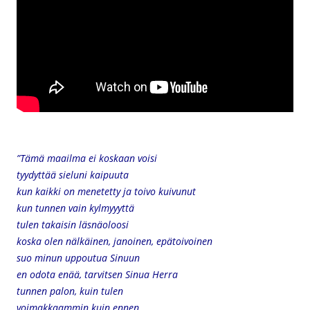
”Tämä maailma ei koskaan voisi
tyydyttää sieluni kaipuuta
kun kaikki on menetetty ja toivo kuivunut
kun tunnen vain kylmyyyttä
tulen takaisin läsnäoloosi
koska olen nälkäinen, janoinen,
epätoivoinen
suo minun uppoutua Sinuun
en odota enää,
tarvitsen Sinua Herra
tunnen palon, kuin tulen
voimakkaammin kuin ennen