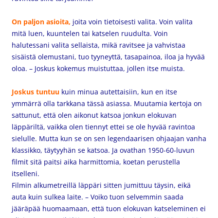
On paljon asioita,
joita voin tietoisesti valita. Voin valita
mitä luen, kuuntelen tai katselen ruudulta. Voin
halutessani valita sellaista, mikä ravitsee ja vahvistaa
sisäistä olemustani, tuo tyyneyttä, tasapainoa, iloa ja hyvää
oloa. – Joskus kokemus muistuttaa, jollen itse muista.
Joskus tuntuu
kuin minua autettaisiin, kun en itse
ymmärrä olla tarkkana tässä asiassa. Muutamia kertoja on
sattunut, että olen aikonut katsoa jonkun elokuvan
läppäriltä, vaikka olen tiennyt ettei se ole hyvää ravintoa
sielulle. Mutta kun se on sen legendaarisen ohjaajan vanha
klassikko, täytyyhän se katsoa. Ja ovathan 1950-60-luvun
filmit sitä paitsi aika harmittomia, koetan perustella
itselleni.
Filmin
alkumetreillä läppäri sitten jumittuu täysin, eikä
auta kuin sulkea laite. – Voiko tuon selvemmin saada
jääräpää huomaamaan, että tuon elokuvan katseleminen ei