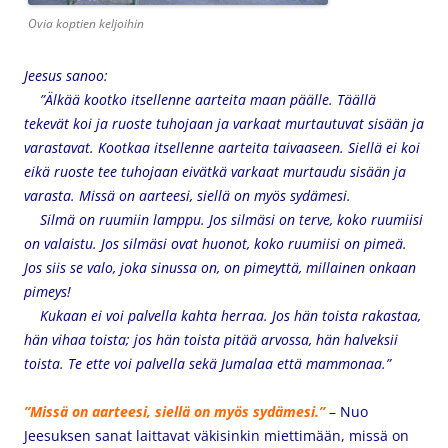
Ovia koptien keljoihin
Jeesus sanoo:
”Älkää kootko itsellenne aarteita maan päälle. Täällä
tekevät koi ja ruoste tuhojaan ja varkaat murtautuvat sisään ja
varastavat. Kootkaa itsellenne aarteita taivaaseen. Siellä ei koi
eikä ruoste tee tuhojaan eivätkä varkaat murtaudu sisään ja
varasta. Missä on aarteesi, siellä on myös sydämesi.
Silmä on ruumiin lamppu. Jos silmäsi on terve, koko ruumiisi
on valaistu. Jos silmäsi ovat huonot, koko ruumiisi on pimeä.
Jos siis se valo, joka sinussa on, on pimeyttä, millainen onkaan
pimeys!
Kukaan ei voi palvella kahta herraa. Jos hän toista rakastaa,
hän vihaa toista; jos hän toista pitää arvossa, hän halveksii
toista. Te ette voi palvella sekä Jumalaa että mammonaa.”
”Missä on aarteesi, siellä on myös sydämesi.”
– Nuo
Jeesuksen sanat laittavat väkisinkin miettimään, missä on