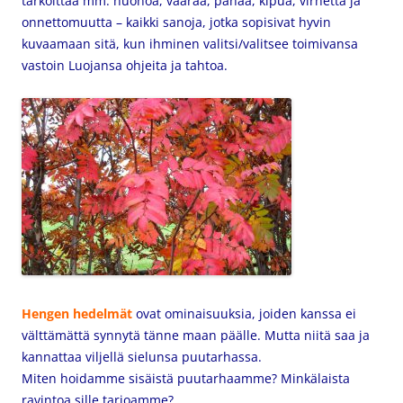
tarkoittaa mm. huonoa, väärää, pahaa, kipua, virhettä ja
onnettomuutta – kaikki sanoja, jotka sopisivat hyvin
kuvaamaan sitä, kun ihminen valitsi/valitsee toimivansa
vastoin Luojansa ohjeita ja tahtoa.
Hengen hedelmät
ovat ominaisuuksia, joiden kanssa ei
välttämättä synnytä tänne maan päälle. Mutta niitä saa ja
kannattaa viljellä sielunsa puutarhassa.
Miten hoidamme sisäistä puutarhaamme? Minkälaista
ravintoa sille tarjoamme?