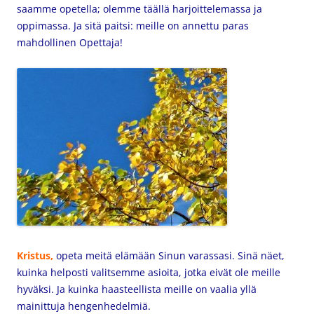
saamme opetella; olemme täällä harjoittelemassa ja
oppimassa. Ja sitä paitsi: meille on annettu paras
mahdollinen Opettaja!
Kristus,
opeta meitä elämään Sinun varassasi. Sinä näet,
kuinka helposti valitsemme asioita, jotka eivät ole meille
hyväksi. Ja kuinka haasteellista meille on vaalia yllä
mainittuja hengenhedelmiä.