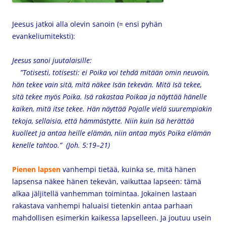
Jeesus jatkoi alla olevin sanoin (= ensi pyhän
evankeliumiteksti):
Jeesus sanoi juutalaisille:
”Totisesti, totisesti: ei Poika voi tehdä mitään omin neuvoin,
hän tekee vain sitä, mitä näkee Isän tekevän. Mitä Isä tekee,
sitä tekee myös Poika. Isä rakastaa Poikaa ja näyttää hänelle
kaiken, mitä itse tekee. Hän näyttää Pojalle vielä suurempiakin
tekoja, sellaisia, että hämmästytte. Niin kuin Isä herättää
kuolleet ja antaa heille elämän, niin antaa myös Poika elämän
kenelle tahtoo.” (Joh. 5:19–21)
Pienen
lapsen
vanhempi tietää, kuinka se, mitä hänen
lapsensa näkee hänen tekevän, vaikuttaa lapseen: tämä
alkaa jäljitellä vanhemman toimintaa.
Jokainen lastaan
rakastava vanhempi haluaisi tietenkin antaa parhaan
mahdollisen esimerkin kaikessa lapselleen. Ja joutuu usein