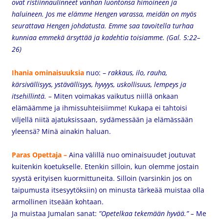
ovat ristiinnaulinneet vanhan luontonsa himoineen ja
haluineen. Jos me elämme Hengen varassa, meidän on myös
seurattava Hengen johdatusta. Emme saa tavoitella turhaa
kunniaa emmekä ärsyttää ja kadehtia toisiamme. (Gal. 5:22–
26)
Ihania
ominaisuuksia
nuo:
–
rakkaus, ilo, rauha,
kärsivällisyys, ystävällisyys, hyvyys, uskollisuus, lempeys ja
itsehillintä. –
Miten voimakas vaikutus niillä onkaan
elämäämme ja ihmissuhteisiimme! Kukapa ei tahtoisi
viljellä niitä ajatuksissaan, sydämessään ja elämässään
yleensä? Minä ainakin haluan.
Paras Opettaja –
Aina välillä
nuo ominaisuudet joutuvat
kuitenkin koetukselle. Etenkin silloin, kun olemme jostain
syystä erityisen kuormittuneita. Silloin (varsinkin jos on
taipumusta itsesyytöksiin) on minusta tärkeää muistaa olla
armollinen itseään kohtaan.
Ja muistaa Jumalan sanat:
”Opetelkaa tekemään hyvää.” –
Me