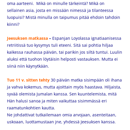
oma aarteeni. Mikä on minulle tärkeintä? Mikä on
sellainen asia, josta en missään nimessä ja tilanteessa
luopuisi? Mistä minulla on taipumus pitää ehdoin tahdoin
kiinni?
Jeesuksen matkassa
–
Espanjan Loyolassa i
gnatiaanisessa
retriitissä tuo kysymys tuli eteeni. Sitä sai pohtia hiljaa
kaikessa rauhassa päivän, tai parikin jos siltä tuntui. Luulin
aluksi että tuohon löytäisin helposti vastauksen. Mutta ei
siinä niin käynytkään.
Tuo
11 v. sitten tehty
30 päivän matka sisimpään oli
ihana
ja vahva kokemus, mutta ajoittain myös haastava. Hiljaista,
syvää olemista Jumalan kanssa. Sen kuuntelemista, mitä
Hän halusi sanoa ja miten vaikuttaa sisimmässä eri
raamatunkohtien kautta.
Ne johdattivat tutkailemaan omia arvojaan, asenteitaan,
uskoaan, luottamustaan jne, yhdessä Jeesuksen kanssa.