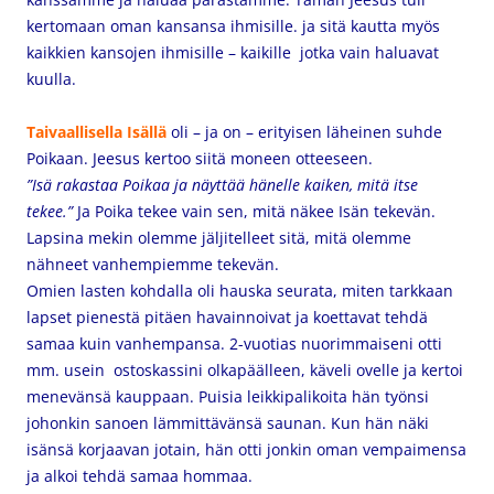
kertomaan oman kansansa ihmisille. ja sitä kautta myös
kaikkien kansojen ihmisille – kaikille jotka vain haluavat
kuulla.
Taivaallisella Isällä
oli – ja on – erityisen läheinen suhde
Poikaan. Jeesus kertoo siitä moneen otteeseen.
”Isä rakastaa Poikaa ja näyttää hänelle kaiken, mitä itse
tekee.”
Ja Poika tekee vain sen, mitä näkee Isän tekevän.
Lapsina mekin olemme jäljitelleet sitä, mitä olemme
nähneet vanhempiemme tekevän.
Omien lasten kohdalla oli hauska seurata, miten tarkkaan
lapset pienestä pitäen havainnoivat ja koettavat tehdä
samaa kuin vanhempansa. 2-vuotias nuorimmaiseni otti
mm. usein ostoskassini olkapäälleen, käveli ovelle ja kertoi
menevänsä kauppaan. Puisia leikkipalikoita hän työnsi
johonkin sanoen lämmittävänsä saunan. Kun hän näki
isänsä korjaavan jotain, hän otti jonkin oman vempaimensa
ja alkoi tehdä samaa hommaa.