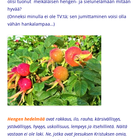
olisi tuonut meikäläisen hengen- ja sielunelämään mitään
hyvää?
(Onneksi minulla ei ole TV:tä; sen jumittaminen voisi olla
vähän hankalampaa…)
Hengen hedelmää
ovat rakkaus, ilo, rauha, kärsivällisyys,
ystävällisyys, hyvyys, uskollisuus, lempeys ja itsehillintä. Näitä
vastaan ei ole laki. Ne, jotka ovat Jeesuksen Kristuksen omia,