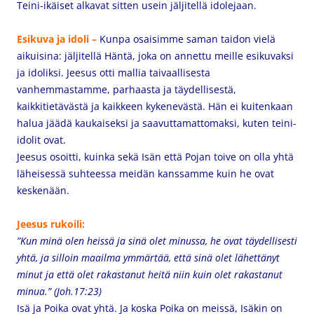
Teini-ikäiset alkavat sitten usein jäljitellä idolejaan.
Esikuva ja idoli –
Kunpa
osaisimme saman taidon vielä
aikuisina: jäljitellä Häntä, joka on annettu meille esikuvaksi
ja idoliksi. Jeesus otti mallia taivaallisesta
vanhemmastamme, parhaasta ja täydellisestä,
kaikkitietävästä ja kaikkeen kykenevästä. Hän ei kuitenkaan
halua jäädä kaukaiseksi ja saavuttamattomaksi, kuten teini-
idolit ovat.
Jeesus osoitti, kuinka sekä Isän että Pojan toive on olla yhtä
läheisessä suhteessa meidän kanssamme kuin he ovat
keskenään.
Jeesus rukoili:
”Kun minä olen heissä ja sinä olet minussa, he ovat täydellisesti
yhtä, ja silloin maailma ymmärtää, että sinä olet lähettänyt
minut ja että olet rakastanut heitä niin kuin olet rakastanut
minua.” (Joh.17:23)
Isä ja Poika ovat yhtä. Ja koska Poika on meissä, Isäkin on