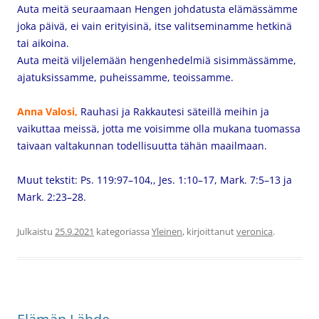
Auta meitä seuraamaan Hengen johdatusta elämässämme
joka päivä, ei vain erityisinä, itse valitseminamme hetkinä
tai aikoina.
Auta meitä viljelemään hengenhedelmiä sisimmässämme,
ajatuksissamme, puheissamme, teoissamme.
Anna Valosi,
Rauhasi ja Rakkautesi säteillä meihin ja
vaikuttaa meissä, jotta me voisimme olla mukana tuomassa
taivaan valtakunnan todellisuutta tähän maailmaan.
Muut tekstit: Ps. 119:97–104,, Jes. 1:10–17, Mark. 7:5–13 ja
Mark. 2:23–28.
Julkaistu
25.9.2021
kategoriassa
Yleinen
, kirjoittanut
veronica
.