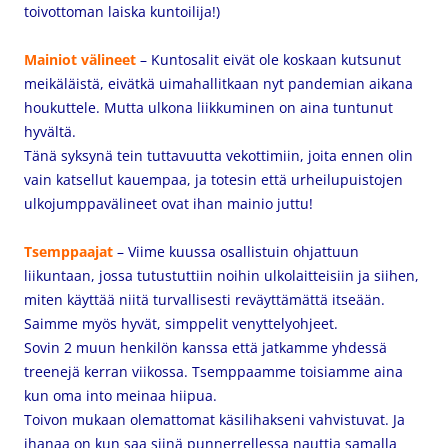
toivottoman laiska kuntoilija!)
Mainiot välineet
– Kuntosalit eivät ole koskaan kutsunut
meikäläistä, eivätkä uimahallitkaan nyt pandemian aikana
houkuttele. Mutta ulkona liikkuminen on aina tuntunut
hyvältä.
Tänä syksynä tein tuttavuutta vekottimiin, joita ennen olin
vain katsellut kauempaa, ja totesin että urheilupuistojen
ulkojumppavälineet ovat ihan mainio juttu!
Tsemppaajat
– Viime kuussa osallistuin ohjattuun
liikuntaan, jossa tutustuttiin noihin ulkolaitteisiin ja siihen,
miten käyttää niitä turvallisesti reväyttämättä itseään.
Saimme myös hyvät, simppelit venyttelyohjeet.
Sovin 2 muun henkilön kanssa että jatkamme yhdessä
treenejä kerran viikossa. Tsemppaamme toisiamme aina
kun oma into meinaa hiipua.
Toivon mukaan olemattomat käsilihakseni vahvistuvat. Ja
ihanaa on kun saa siinä punnerrellessa nauttia samalla