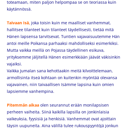
toteamaan, miten paljon helpompaa se on teoriassa kuin
käytännössä.
Taivaan Isä,
joka toisin kuin me maalliset vanhemmat,
hallitsee tilanteet kuin tilanteet täydellisesti, tietää mitä
Hänen lapsensa tarvitsevat. Tuntien
vajavaisuutemme Hän
antoi meille Poikansa parhaaksi mahdolliseksi esimerkiksi.
Mutta vaikka meillä on Pojassa täydellinen esikuva,
yrityksemme jäljitellä Hänen esimerkkiään jäävät väkisinkin
vajaiksi.
Vaikka Jumalan sana kehottaakin meitä kilvoittelemaan,
armollisinta itseä kohtaan on kuitenkin myöntää olevansa
vajavainen, niin taivaallisen Isämme lapsina kuin omien
lapsiemme vanhempina.
Pitemmän aikaa
olen seurannut erään monilapsisen
perheen vaiheita. Siinä kaikilla lapsilla on jonkinlaisia
vaikeuksia, fyysisiä ja henkisiä. Vanhemmat ovat ajoittain
täysin uupuneita. Aina välillä tulee rukouspyyntöjä jonkun