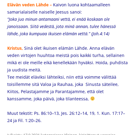
Elävän veden Lähde –
Kaivon luona kohtaamalleen
samarialaiselle naiselle Jeesus sanoi:
”Joka juo minun antamaani vettä, ei enää koskaan ole
janoissaan. Siitä vedestä, jota minä annan, tulee hänessä
lähde, joka kumpuaa ikuisen elämän vettä.” (Joh.4:14)
Kristus,
Sinä olet ikuisen elämän Lähde. Anna elävän
veden virtojen huuhtoa meistä pois kaikki turha, sellainen
mikä ei ole meille eikä kenellekään hyväksi. Hoida, puhdista
ja uudista meitä.
Tee meidät eläviksi lähteiksi, niin että voimme välittää
toisillemme sitä Valoa ja Rauhaa, joka Sinusta säteilee,
Kiitos, Pelastajamme ja Parantajamme, että olet
kanssamme, joka päivä, joka tilanteessa,
Muut tekstit: Ps. 86:10–13, Jes. 26:12–14, 19, 1. Kun. 17:17–
24 ja Fil. 1:20–26.