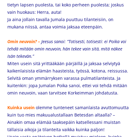
tietyn lapsen puolesta, tai koko perheen puolesta; joskus
vain huokaus: Herra, auta!
Ja aina jollain tavalla Jumala puuttuu tilanteisiin, on
mukana niissä, antaa voimia jaksaa eteenpäin.
Omin neuvoin? –
Jeesus sanoi:
”Totisesti, totisesti: ei Poika voi
tehdä mitään omin neuvoin, hän tekee vain sitä, mitä näkee
Isän tekevän.”
Miten usein sitä yrittääkään pärjäillä ja jaksaa selviytyä
kaikenlaisista elämän haasteista, työssä, kotona, reissussa.
Selvitä oman ymmärryksen varassa pulmatilanteista. Ja
kuitenkin: jopa Jumalan Poika sanoi, ettei voi tehdä mitään
omin neuvoin, vaan tarvitsee Korkeimman johdatusta.
Kuinka usein
olemme tunteneet samanlaista avuttomuutta
kuin tuo mies makuualustallaan Betesdan altaalla? –
Ainakin omaa elämää taaksepäin katsellessani muistan
tällaisia aikoja ja tilanteita vaikka kuinka paljon!
Usein vasta epätoivon hetkellä muistuu mieleen, kuinka