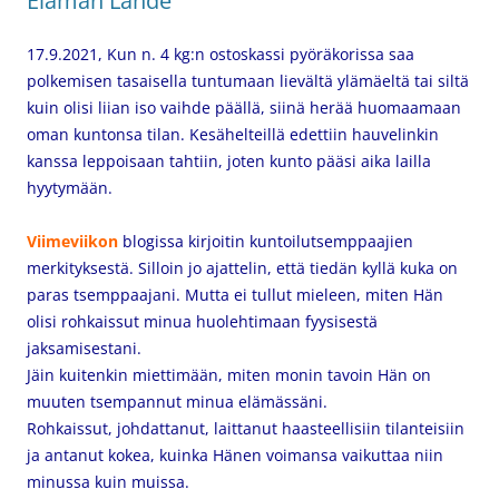
Elämän Lähde
17.9.2021,
Kun n. 4 kg:n ostoskassi pyöräkorissa saa
polkemisen tasaisella tuntumaan lievältä ylämäeltä tai siltä
kuin olisi liian iso vaihde päällä, siinä herää huomaamaan
oman kuntonsa tilan. Kesähelteillä edettiin hauvelinkin
kanssa leppoisaan tahtiin, joten kunto pääsi aika lailla
hyytymään.
Viimeviikon
blogissa kirjoitin kuntoilutsemppaajien
merkityksestä. Silloin jo ajattelin, että tiedän kyllä kuka on
paras tsemppaajani. Mutta ei tullut mieleen, miten Hän
olisi rohkaissut minua huolehtimaan fyysisestä
jaksamisestani.
Jäin kuitenkin miettimään, miten monin tavoin Hän on
muuten tsempannut minua elämässäni.
Rohkaissut, johdattanut, laittanut haasteellisiin tilanteisiin
ja antanut kokea, kuinka Hänen voimansa vaikuttaa niin
minussa kuin muissa.