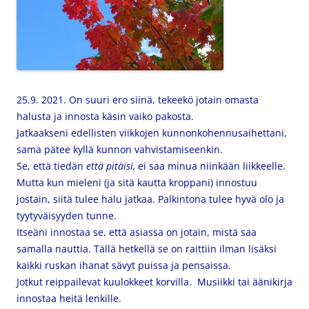
25.9. 2021. On suuri ero siinä, tekeekö jotain omasta
halusta ja innosta käsin vaiko pakosta.
Jatkaakseni edellisten viikkojen kunnonkohennusaihettani,
sama pätee kyllä kunnon vahvistamiseenkin.
Se, että tiedän
että pitäisi,
ei saa minua niinkään liikkeelle.
Mutta kun mieleni (ja sitä kautta kroppani) innostuu
jostain, siitä tulee halu jatkaa. Palkintona tulee hyvä olo ja
tyytyväisyyden tunne.
Itseäni innostaa se, että asiassa on jotain, mistä saa
samalla nauttia. Tällä hetkellä se on raittiin ilman lisäksi
kaikki ruskan ihanat sävyt puissa ja pensaissa.
Jotkut reippailevat kuulokkeet korvilla. Musiikki tai äänikirja
innostaa heitä lenkille.