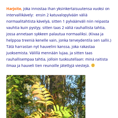
Harjoite,
joka innostaa ihan yksinkertaisuutensa vuoksi on
intervallikävely: ensin 2 katuvalopylvään väliä
normaalitahtista kävelyä, sitten 1 pylväänväli niin reipasta
vauhtia kuin pystyy, sitten taas 2 väliä rauhallista tahtia,
jossa annetaan sykkeen palautua normaaliksi. (Kivaa ja
helppoa treeniä kenelle vain, jonka terveydentila sen sallii.)
Tätä harrastan nyt hauvelini kanssa, joka rakastaa
juoksemista. Välillä mennään lujaa, ja sitten taas
rauhallisempaa tahtia, jolloin tuoksutellaan: minä raitista
ilmaa ja hauveli tien reunoille jätettyjä viestejä.