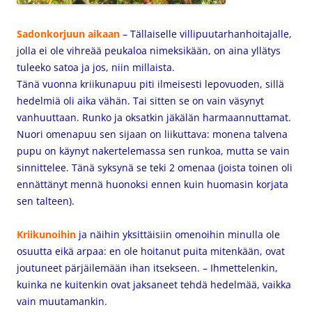
Sadonkorjuun aikaan
– Tällaiselle villipuutarhanhoitajalle,
jolla ei ole vihreää peukaloa nimeksikään, on aina yllätys
tuleeko satoa ja jos, niin millaista.
Tänä vuonna kriikunapuu piti ilmeisesti lepovuoden, sillä
hedelmiä oli aika vähän. Tai sitten se on vain väsynyt
vanhuuttaan. Runko ja oksatkin jäkälän harmaannuttamat.
Nuori omenapuu sen sijaan on liikuttava: monena talvena
pupu on käynyt nakertelemassa sen runkoa, mutta se vain
sinnittelee. Tänä syksynä se teki 2 omenaa (joista toinen oli
ennättänyt mennä huonoksi ennen kuin huomasin korjata
sen talteen).
Kriikunoihin
ja näihin yksittäisiin omenoihin minulla ole
osuutta eikä arpaa: en ole hoitanut puita mitenkään, ovat
joutuneet pärjäilemään ihan itsekseen. – Ihmettelenkin,
kuinka ne kuitenkin ovat jaksaneet tehdä hedelmää, vaikka
vain muutamankin.