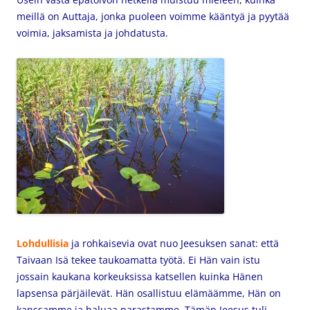
meillä on Auttaja, jonka puoleen voimme kääntyä ja pyytää
voimia, jaksamista ja johdatusta.
Lohdullisia
ja rohkaisevia ovat nuo Jeesuksen sanat: että
Taivaan Isä tekee taukoamatta työtä. Ei Hän vain istu
jossain kaukana korkeuksissa katsellen kuinka Hänen
lapsensa pärjäilevät. Hän osallistuu elämäämme, Hän on
kanssamme ja haluaa parastamme. Tämän Jeesus tuli