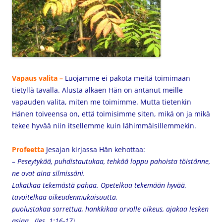
Vapaus valita –
Luojamme ei pakota meitä toimimaan
tietyllä tavalla. Alusta alkaen Hän on antanut meille
vapauden valita, miten me toimimme. Mutta tietenkin
Hänen toiveensa on, että toimisimme siten, mikä on ja mikä
tekee hyvää niin itsellemme kuin lähimmäisillemmekin.
Profeetta
Jesajan kirjassa Hän kehottaa:
– Peseytykää, puhdistautukaa,
tehkää loppu pahoista töistänne,
ne ovat aina silmissäni.
Lakatkaa tekemästä pahaa.
Opetelkaa tekemään hyvää,
tavoitelkaa oikeudenmukaisuutta,
puolustakaa sorrettua,
hankkikaa orvolle oikeus,
ajakaa lesken
asiaa. (Jes. 1:16-17)