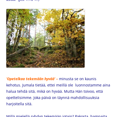
’Opetelkaa tekemään hyvää’ –
minusta se on kaunis
kehotus. Jumala tietää, ettei meillä ole luonnostamme aina
halua tehdä sitä, mikä on hyvää. Mutta Hän toivoo, että
opettelisimme. Joka päivä on täynnä mahdollisuuksia
harjoitella sitä.
Millä mielellä ryhdyn tekemään jotain? Pakosta, hampaita