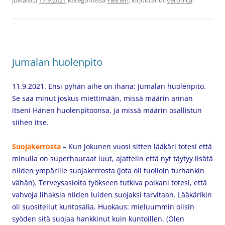
Julkaistu
17.9.2021
kategoriassa
Yleinen
, kirjoittanut
veronica
.
Jumalan huolenpito
11.9.2021. Ensi pyhän aihe on ihana: Jumalan huolenpito.
Se saa minut joskus miettimään, missä määrin annan
itseni Hänen huolenpitoonsa, ja missä määrin osallistun
siihen itse.
Suojakerrosta
– Kun jokunen vuosi sitten lääkäri totesi että
minulla on superhauraat luut, ajattelin että nyt täytyy lisätä
niiden ympärille suojakerrosta (jota oli tuolloin turhankin
vähän). Terveysasioita työkseen tutkiva poikani totesi, että
vahvoja lihaksia niiden luiden suojaksi tarvitaan. Lääkärikin
oli suositellut kuntosalia. Huokaus: mieluummin olisin
syöden sitä suojaa hankkinut kuin kuntoillen. (Olen