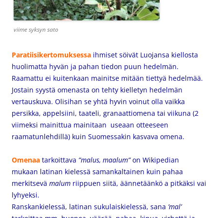
viime syksyn sato
Paratiisikertomuksessa
ihmiset söivät Luojansa kiellosta
huolimatta hyvän ja pahan tiedon puun hedelmän.
Raamattu ei kuitenkaan mainitse mitään tiettyä hedelmää.
Jostain syystä omenasta on tehty kielletyn hedelmän
vertauskuva. Olisihan se yhtä hyvin voinut olla vaikka
persikka, appelsiini, taateli, granaattiomena tai viikuna (2
viimeksi mainittua mainitaan useaan otteeseen
raamatunlehdillä) kuin Suomessakin kasvava omena.
Omenaa
tarkoittava
”malus, maalum”
on Wikipedian
mukaan latinan kielessä samankaltainen kuin pahaa
merkitsevä
malum
riippuen siitä, äännetäänkö a pitkäksi vai
lyhyeksi.
Ranskankielessä, latinan sukulaiskielessä, sana
’mal’