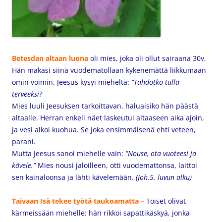
Betesdan altaan luona
oli mies, joka oli ollut sairaana 30v,
Hän makasi siinä vuodematollaan kykenemättä liikkumaan
omin voimin. Jeesus kysyi mieheltä:
”Tahdotko tulla
terveeksi?
Mies luuli Jeesuksen tarkoittavan, haluaisiko hän päästä
altaalle. Herran enkeli näet laskeutui altaaseen aika ajoin,
ja vesi alkoi kuohua. Se joka ensimmäisenä ehti veteen,
parani.
Mutta Jeesus sanoi miehelle vain:
”Nouse, ota vuoteesi ja
kävele.”
Mies nousi jaloilleen, otti vuodemattonsa, laittoi
sen kainaloonsa ja lähti kävelemään.
(Joh.5. luvun alku)
Taivaan Isä tekee työtä taukoamatta –
Toiset olivat
kärmeissään miehelle: hän rikkoi sapattikäskyä, jonka