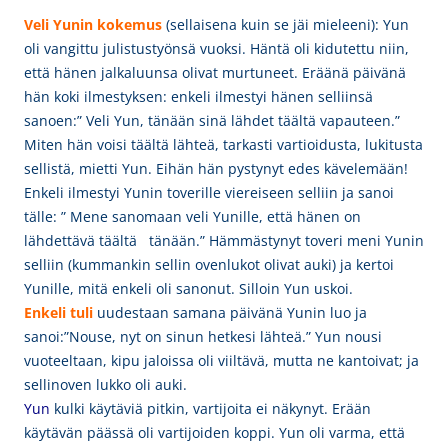
Veli Yunin
kokemus
(sellaisena kuin se jäi mieleeni): Yun
oli vangittu julistustyönsä vuoksi. Häntä oli kidutettu niin,
että hänen jalkaluunsa olivat murtuneet. Eräänä päivänä
hän koki ilmestyksen: enkeli ilmestyi hänen selliinsä
sanoen:” Veli Yun, tänään sinä lähdet täältä vapauteen.”
Miten hän voisi täältä lähteä, tarkasti vartioidusta, lukitusta
sellistä, mietti Yun. Eihän hän pystynyt edes kävelemään!
Enkeli ilmestyi Yunin toverille viereiseen selliin ja sanoi
tälle: ” Mene sanomaan veli Yunille, että hänen on
lähdettävä täältä tänään.” Hämmästynyt toveri meni Yunin
selliin (kummankin sellin ovenlukot olivat auki) ja kertoi
Yunille, mitä enkeli oli sanonut. Silloin Yun uskoi.
Enkeli tuli
uudestaan samana päivänä Yunin luo ja
sanoi:”Nouse, nyt on sinun hetkesi lähteä.” Yun nousi
vuoteeltaan, kipu jaloissa oli viiltävä, mutta ne kantoivat; ja
sellinoven lukko oli auki.
Yun
kulki käytäviä pitkin, vartijoita ei näkynyt. Erään
käytävän päässä oli vartijoiden koppi. Yun oli varma, että