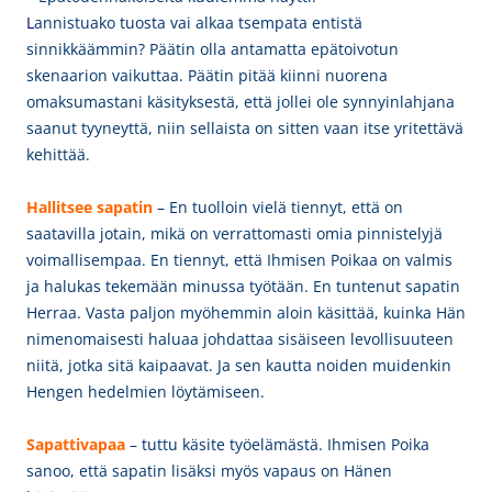
L
annistuako tuosta vai alkaa tsempata entistä
sinnikkäämmin? Päätin olla antamatta epätoivotun
skenaarion vaikuttaa. Päätin pitää kiinni nuorena
omaksumastani käsityksestä, että jollei ole synnyinlahjana
saanut tyyneyttä, niin sellaista on sitten vaan itse yritettävä
kehittää.
Hallitsee sapatin
– En tuolloin vielä tiennyt, että on
saatavilla jotain, mikä on verrattomasti omia pinnistelyjä
voimallisempaa. En tiennyt, että Ihmisen Poikaa on valmis
ja halukas tekemään minussa työtään. En tuntenut sapatin
Herraa. Vasta paljon myöhemmin aloin käsittää, kuinka Hän
nimenomaisesti haluaa johdattaa sisäiseen levollisuuteen
niitä, jotka sitä kaipaavat. Ja sen kautta noiden muidenkin
Hengen hedelmien löytämiseen.
Sapattivapaa
– tuttu käsite työelämästä. Ihmisen Poika
sanoo, että sapatin lisäksi myös vapaus on Hänen