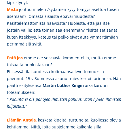
kipristynyt.
Mistä
johtuu mielen /sydämen kyvyttömyys asettua toisen
asemaan? Omasta sisäistä epävarmuudesta?
Käsittelemättömistä haavoista? Huolesta, että jää itse
jostain vaille; että toinen saa enemmän? Yksittäiset sanat
kuten itsekkyys, kateus tai pelko eivät auta ymmärtämään
perimmäisiä syitä.
Entä jos
emme ole solvaavia kommentoijia,
mutta emme
toisaalta puolustakaan?
Eilisessä tilaisuudessa kotimaansa levottomuuksia
paennut, 15 v Suomessa asunut mies kertoi tarinansa. Hän
päätti esityksensä
Martin Luther Kingin
aika karuun
toteamukseen:
” Pahinta ei ole pahojen ihmisten pahuus, vaan hyvien ihmisten
hiljaisuus.”
Elämän Antaja,
kosketa kipeitä, turtuneita, kuoliossa olevia
kohtiamme. Niitä, joita suojelemme kaikenlaisilla