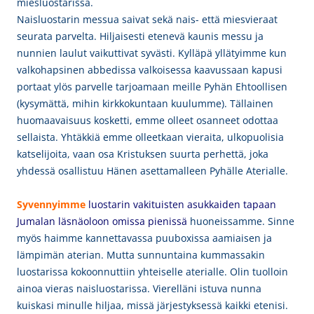
miesluostarissa.
Naisluostarin messua saivat sekä nais- että miesvieraat
seurata parvelta. Hiljaisesti etenevä kaunis messu ja
nunnien laulut vaikuttivat syvästi. Kylläpä yllätyimme kun
valkohapsinen abbedissa valkoisessa kaavussaan kapusi
portaat ylös parvelle tarjoamaan meille Pyhän Ehtoollisen
(kysymättä, mihin kirkkokuntaan kuulumme). Tällainen
huomaavaisuus kosketti, emme olleet osanneet odottaa
sellaista. Yhtäkkiä emme olleetkaan vieraita, ulkopuolisia
katselijoita, vaan osa Kristuksen suurta perhettä, joka
yhdessä osallistuu Hänen asettamalleen Pyhälle Aterialle.
Syvennyimme
luostarin vakituisten asukkaiden tapaan
Jumalan läsnäoloon
omissa pienissä
huoneissamme. Sinne
myös haimme kannettavassa puuboxissa aamiaisen ja
lämpimän aterian. Mutta sunnuntaina kummassakin
luostarissa kokoonnuttiin yhteiselle aterialle. Olin tuolloin
ainoa vieras naisluostarissa. Vierelläni istuva nunna
kuiskasi minulle hiljaa, missä järjestyksessä kaikki etenisi.