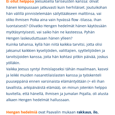
Ei ollut helppoa
Jeesuksella fariseusten kanssa: olivat
hänen kimpussaan jatkuvasti kuin herhiläiset. Joutuikohan
hän välillä pinnistelemään säilyttääkseen malttinsa, vai
oliko Ihmisen Poika aina vain hyvässä flow -tilassa, ihan
luontaisesti? Olivatko Hengen hedelmät hänen käytössään
myötäsyntyisesti, v
ai saiko hän ne kasteessa, Pyhän
Hengen laskeuduttuaan hänen ylleen?
Kuinka tahansa, kyllä hän niitä kaikkia tarvitsi, jotta olisi
jaksanut kaikkien kyselijöiden, valittajien, syyttelijöiden ja
tarvitsijoiden kanssa, joita hän kohtasi pitkin päivää, joskus
yölläkin.
Vaikka Jeesus syntyi ihmislapseksi tähän maailmaan, kasvoi
ja leikki muiden nasaretilaislasten kanssa ja työskenteli
puuseppänä ennen varsinaista elämäntyötään (= eli ihan
tavallista, arkipäiväistä elämää), on minun jotenkin helppo
kuvitella, että hänellä, Ihmisen ja Jumalan Pojalla, oli alusta
alkaen Hengen hedelmät hallussaan.
Hengen hedelmiä
ovat Paavalin mukaan
r
akkaus, ilo,