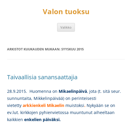
Siirry
sisältöön
Valon tuoksu
Valikko
ARKISTOT KUUKAUDEN MUKAAN:
SYYSKUU 2015
Taivaallisia sanansaattajia
28.9.2015. Huomenna on
Mikaelinpäivä
,
jota (t. sitä seur.
sunnuntaita, Mikkelinpäivää) on perinteisesti
vietetty
arkkienkeli Mikaelin
muistoksi
.
Nykyään se on
ev.lut. kirkkojen pyhienvietossa muuntunut aiheeltaan
kaikkien
enkelien päiväksi.