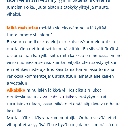
sitten vielä lisäsi vettä myllyyn ilmoittamalla olevansa
Jumalan Poika. Juutalaisten sietokyky ylittyi ja muuttui
vihaksi.
Mikä ravisuttaa
meidän sietokykyämme ja läikyttää
tunteitamme yli laidan?
En seuraa nettikeskusteluja, en katsele/kuuntele uutisia,
mutta Ylen nettiuutiset luen päivittäin.
En siis välttämättä
ole aina ihan kärryillä siitä, mitä kaikkea on menossa. Viime
viikon uutisesta selvisi, kuinka paljolta olen säästynyt kun
en nettikeskusteluja
lue. Käsittämättömän asiattomia ja
rankkoja kommentteja; uutisjuttuun lainatut alle kaiken
arvostelun.
Alkaisiko
minullakin läikkyä yli,
jos alkaisin lukea
nettikeskusteluja?
Vai vahvistuisiko
sietokykyni? Tai
turtuisinko tilaan, jossa mikään ei enää säpsäytä? En halua
kokeilla.
Mutta sääliksi
käy vihakommentoijia. Onhan selvää, ettei
vihapuhetta syytävällä ole hyvä olo. Jotain sisimmässä on