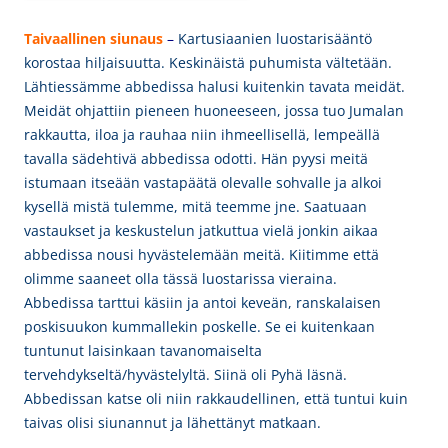
Taivaallinen siunaus
–
Kartusiaanien luostarisääntö
korostaa hiljaisuutta. Keskinäistä puhumista vältetään.
Lähtiessämme abbedissa halusi kuitenkin tavata meidät.
Meidät ohjattiin pieneen huoneeseen, jossa tuo Jumalan
rakkautta, iloa ja rauhaa niin ihmeellisellä, lempeällä
tavalla sädehtivä abbedissa odotti. Hän pyysi meitä
istumaan itseään vastapäätä olevalle sohvalle ja alkoi
kysellä mistä tulemme, mitä teemme jne. Saatuaan
vastaukset ja keskustelun jatkuttua vielä jonkin aikaa
abbedissa nousi
hyvästelemään meitä. Kiitimme että
olimme saaneet olla tässä luostarissa vieraina.
Abbedissa tarttui käsiin ja antoi keveän, ranskalaisen
poskisuukon kummallekin poskelle. Se ei kuitenkaan
tuntunut laisinkaan tavanomaiselta
tervehdykseltä/hyvästelyltä. Siinä oli Pyhä läsnä.
Abbedissan katse oli niin rakkaudellinen, että tuntui kuin
taivas olisi siunannut ja lähettänyt matkaan.