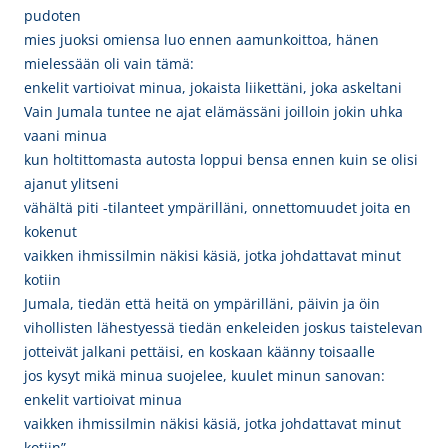
pudoten
mies juoksi omiensa luo ennen aamunkoittoa, hänen
mielessään oli vain tämä:
enkelit vartioivat minua, jokaista liikettäni, joka askeltani
Vain Jumala tuntee ne ajat elämässäni joilloin jokin uhka
vaani minua
kun holtittomasta autosta loppui bensa ennen kuin se olisi
ajanut ylitseni
vähältä piti -tilanteet ympärilläni, onnettomuudet joita en
kokenut
vaikken ihmissilmin näkisi käsiä, jotka johdattavat minut
kotiin
Jumala, tiedän että heitä on ympärilläni, päivin ja öin
vihollisten lähestyessä tiedän enkeleiden joskus taistelevan
jotteivät jalkani pettäisi, en koskaan käänny toisaalle
jos kysyt mikä minua suojelee, kuulet minun sanovan:
enkelit vartioivat minua
vaikken ihmissilmin näkisi käsiä, jotka johdattavat minut
kotiin”