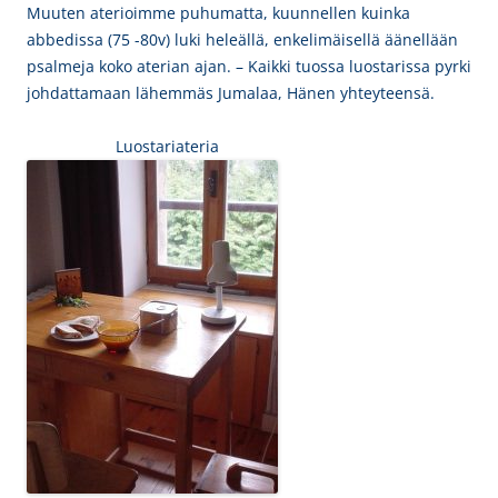
Muuten aterioimme puhumatta, kuunnellen kuinka
abbedissa
(75 -80v) luki
heleällä, enkelimäisellä äänellään
psalmeja koko aterian ajan. – Kaikki tuossa luostarissa pyrki
johdattamaan lähemmäs Jumalaa, Hänen yhteyteensä.
Luostariateria