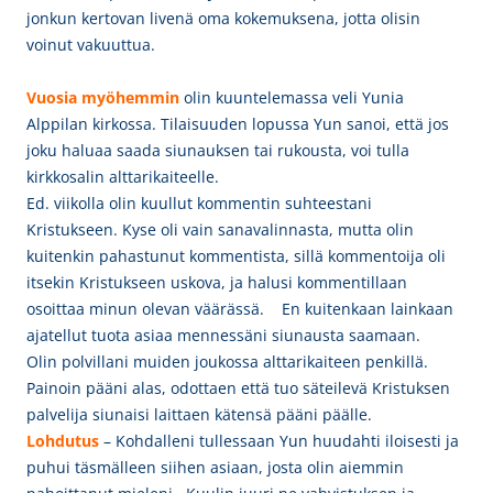
jonkun kertovan livenä oma kokemuksena, jotta olisin
voinut vakuuttua.
Vuosia myöhemmin
olin
kuuntelemassa veli Yunia
Alppilan kirkossa.
Tilaisuuden lopussa Yun sanoi, että jos
joku haluaa saada siunauksen tai rukousta, voi tulla
kirkkosalin alttarikaiteelle.
Ed. viikolla o
lin kuullut kommentin suhteestani
Kristukseen
.
Kyse oli vain sanavalinnasta, mutta olin
kuitenkin pahastunut kommentista, sillä kommentoija oli
itsekin Kristukseen uskova, ja halusi kommentillaan
osoittaa minun olevan väärässä. En kuitenkaan lainkaan
ajatellut tuota asiaa mennessäni siunausta saamaan.
Olin polvillani muiden joukossa alttarikaiteen penkillä.
Painoin pääni alas, odottaen että tuo säteilevä Kristuksen
palvelija siunaisi laittaen kätensä pääni päälle.
Lohdutus
– Kohdalleni tullessaan
Yun
huudahti iloisesti ja
puhui täsmälleen siihen asiaan, josta olin aiemmin