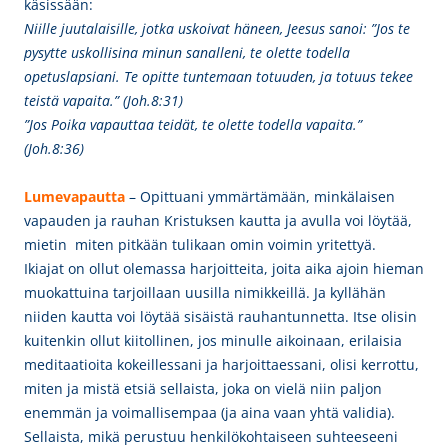
käsissään:
Niille juutalaisille, jotka uskoivat häneen, Jeesus sanoi: ”Jos te
pysytte uskollisina minun sanalleni, te olette todella
opetuslapsiani. Te opitte tuntemaan totuuden, ja totuus tekee
teistä vapaita.” (Joh.8:31)
”Jos Poika vapauttaa teidät, te olette todella vapaita.”
(Joh.8:36)
Lumevapautta
– Opittuani ymmärtämään, minkälaisen
vapauden ja rauhan Kristuksen kautta ja avulla voi löytää,
mietin miten pitkään tulikaan omin voimin yritettyä.
Ikiajat on ollut olemassa harjoitteita, joita aika ajoin hieman
muokattuina tarjoillaan uusilla nimikkeillä. Ja kyllähän
niiden kautta voi löytää sisäistä rauhantunnetta. Itse olisin
kuitenkin ollut kiitollinen, jos minulle aikoinaan, erilaisia
meditaatioita kokeillessani ja harjoittaessani, olisi kerrottu,
miten ja mistä etsiä sellaista, joka on vielä niin paljon
enemmän ja voimallisempaa (ja aina vaan yhtä validia).
Sellaista, mikä perustuu henkilökohtaiseen suhteeseeni