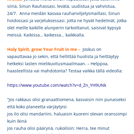
siinä, Sinun Rauhassasi, levätä, uudistua ja vahvistua,
24/7. A
nna meidän kasvaa rauhanviljelysmaillasi, Sinun
hoidossasi ja varjeluksessasi. Jotta ne hyvät hedelmät, jotka
olet meille kaikille alunperin tarkoittanut, saisivat kypsyä
meissä. Kaikissa… kaikessa… kaikkialla.
Holy Spirit, grow Your Fruit in me –
Joskus on
vapauttavaa jo sekin, että hellittää huolista ja heittäytyy
hetkeksi lasten mielikuvitusmaailmaan. – Helppoa,
haasteellista vai mahdotonta? Testaa vaikka tällä videolla:
https://www.youtube.com/watch?v=d_Zn_YH9UNk
”Jos rakkaus olisi granaattiomena, kasvaisin niin punaiseksi
että koko planeetta värjäytyisi
jos ilo olisi mandariini, haluaisin kuoreni olevan oranssimpi
kuin ikinä
jos rauha olisi päärynä, rukoilisin: Herra, tee minut