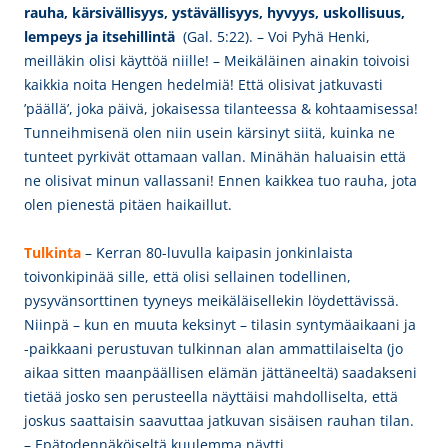
rauha
, kärsivällisyys, ystävällisyys, hyvyys, uskollisuus,
lempeys ja itsehillintä
(Gal. 5:22). – Voi Pyhä Henki,
meilläkin olisi käyttöä niille! – Meikäläinen ainakin toivoisi
kaikkia noita Hengen hedelmiä! Että olisivat jatkuvasti
’päällä’, joka päivä, jokaisessa tilanteessa & kohtaamisessa!
Tunneihmisenä olen niin usein kärsinyt siitä, kuinka ne
tunteet pyrkivät ottamaan vallan. Minähän haluaisin että
ne olisivat minun vallassani! Ennen kaikkea tuo rauha, jota
olen pienestä pitäen haikaillut.
Tulkinta
– Kerran 80-luvulla kaipasin jonkinlaista
toivonkipinää sille, että olisi sellainen todellinen,
pysyvänsorttinen tyyneys meikäläisellekin löydettävissä.
Niinpä – kun en muuta keksinyt – tilasin syntymäaikaani ja
-paikkaani perustuvan tulkinnan alan ammattilaiselta (jo
aikaa sitten maanpäällisen elämän jättäneeltä) saadakseni
tietää josko sen perusteella näyttäisi mahdolliselta, että
joskus saattaisin saavuttaa jatkuvan sisäisen rauhan tilan.
– Epätodennäköiseltä kuulemma näytti.