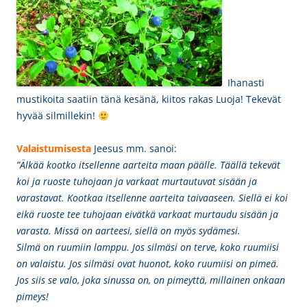
Ihanasti
mustikoita saatiin tänä kesänä, kiitos rakas Luoja! Tekevät
hyvää silmillekin!
Valaistumisesta
Jeesus mm. sanoi:
”Älkää kootko itsellenne aarteita maan päälle. Täällä tekevät
koi ja ruoste tuhojaan ja varkaat murtautuvat sisään ja
varastavat. Kootkaa itsellenne aarteita taivaaseen. Siellä ei koi
eikä ruoste tee tuhojaan eivätkä varkaat murtaudu sisään ja
varasta. Missä on aarteesi, siellä on myös sydämesi.
Silmä on ruumiin lamppu. Jos silmäsi on terve, koko ruumiisi
on valaistu. Jos silmäsi ovat huonot, koko ruumiisi on pimeä.
Jos siis se valo, joka sinussa on, on pimeyttä, millainen onkaan
pimeys!