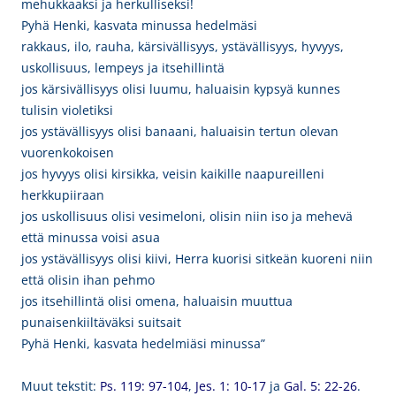
mehukkaaksi ja herkulliseksi!
Pyhä Henki, kasvata minussa hedelmäsi
rakkaus, ilo, rauha, kärsivällisyys, ystävällisyys, hyvyys,
uskollisuus, lempeys ja itsehillintä
jos kärsivällisyys olisi luumu, haluaisin kypsyä kunnes
tulisin violetiksi
jos ystävällisyys olisi banaani, haluaisin tertun olevan
vuorenkokoisen
jos hyvyys olisi kirsikka, veisin kaikille naapureilleni
herkkupiiraan
jos uskollisuus olisi vesimeloni, olisin niin iso ja mehevä
että minussa voisi asua
jos ystävällisyys olisi kiivi, Herra kuorisi sitkeän kuoreni niin
että olisin ihan pehmo
jos itsehillintä olisi omena, haluaisin muuttua
punaisenkiiltäväksi suitsait
Pyhä Henki, kasvata hedelmiäsi minussa”
Muut tekstit:
Ps. 119: 97-104
,
Jes. 1: 10-17
ja
Gal. 5: 22-26
.