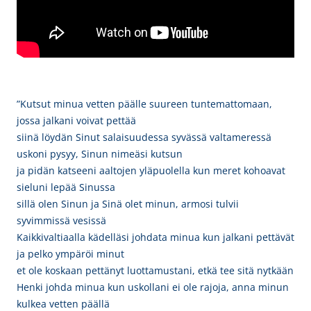
”Kutsut minua vetten päälle suureen tuntemattomaan,
jossa jalkani voivat pettää
siinä löydän Sinut salaisuudessa syvässä valtameressä
uskoni pysyy, Sinun nimeäsi kutsun
ja pidän katseeni aaltojen yläpuolella
kun meret kohoavat
sieluni lepää Sinussa
sillä olen Sinun ja Sinä olet minun, a
rmosi tulvii
syvimmissä vesissä
Kaikkivaltiaalla kädelläsi johdata minua
kun jalkani pettävät
ja pelko ympäröi minut
et ole koskaan pettänyt luottamustani, etkä tee sitä nytkään
Henki johda minua kun uskollani ei ole rajoja,
anna minun
kulkea vetten päällä