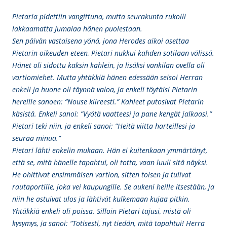
Pietaria pidettiin vangittuna, mutta seurakunta rukoili
lakkaamatta Jumalaa hänen puolestaan.
Sen päivän vastaisena yönä, jona Herodes aikoi asettaa
Pietarin oikeuden eteen, Pietari nukkui kahden sotilaan välissä.
Hänet oli sidottu kaksin kahlein, ja lisäksi vankilan ovella oli
vartiomiehet. Mutta yhtäkkiä hänen edessään seisoi Herran
enkeli ja huone oli täynnä valoa, ja enkeli töytäisi Pietarin
hereille sanoen: ”Nouse kiireesti.” Kahleet putosivat Pietarin
käsistä. Enkeli sanoi: ”Vyötä vaatteesi ja pane kengät jalkaasi.”
Pietari teki niin, ja enkeli sanoi: ”Heitä viitta harteillesi ja
seuraa minua.”
Pietari lähti enkelin mukaan. Hän ei kuitenkaan ymmärtänyt,
että se, mitä hänelle tapahtui, oli totta, vaan luuli sitä näyksi.
He ohittivat ensimmäisen vartion, sitten toisen ja tulivat
rautaportille, joka vei kaupungille. Se aukeni heille itsestään, ja
niin he astuivat ulos ja lähtivät kulkemaan kujaa pitkin.
Yhtäkkiä enkeli oli poissa. Silloin Pietari tajusi, mistä oli
kysymys, ja sanoi: ”Totisesti, nyt tiedän, mitä tapahtui! Herra