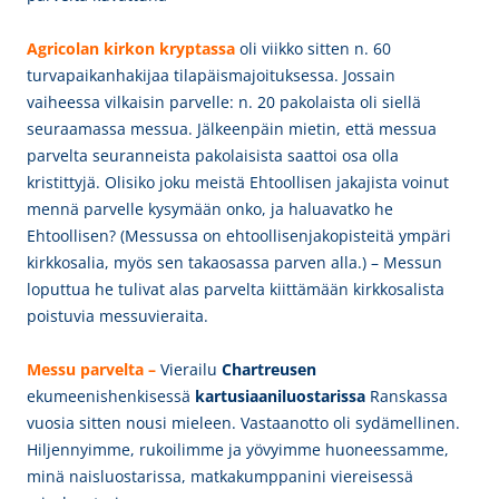
Agricolan
kirkon kryptassa
oli viikko sitten
n. 60
turvapaikanhakijaa tilapäismajoituksessa. Jossain
vaiheessa vilkaisin parvelle: n. 20 pakolaista oli siellä
seuraamassa messua. Jälkeenpäin mietin, että messua
parvelta seuranneista pakolaisista saattoi osa olla
kristittyjä. Olisiko joku meistä Ehtoollisen jakajista voinut
mennä parvelle kysymään onko, ja haluavatko he
Ehtoollisen? (Messussa on ehtoollisenjakopisteitä ympäri
kirkkosalia, myös sen takaosassa parven alla.) – Messun
loputtua he tulivat alas parvelta kiittämään kirkkosalista
poistuvia messuvieraita.
M
essu parvelta –
Vierailu
Chartreusen
ekumeenishenkisessä
kartusiaaniluostarissa
Ranskassa
vuosia sitten nousi mieleen. Vastaanotto oli sydämellinen.
Hiljennyimme, rukoilimme ja yövyimme huoneessamme,
minä naisluostarissa, matkakumppanini viereisessä