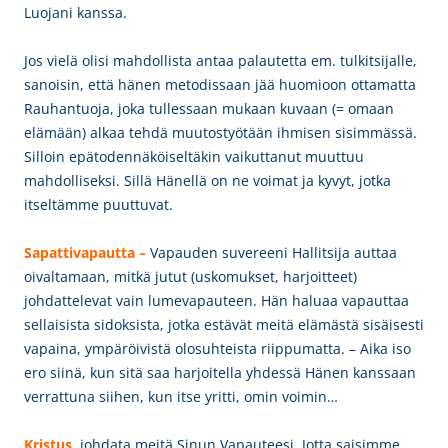
Luojani kanssa.
Jos vielä olisi mahdollista antaa palautetta em. tulkitsijalle,
sanoisin, että hänen metodissaan jää huomioon ottamatta
Rauhantuoja, joka tullessaan mukaan kuvaan (= omaan
elämään) alkaa tehdä muutostyötään ihmisen sisimmässä.
Silloin epätodennäköiseltäkin vaikuttanut muuttuu
mahdolliseksi. Sillä Hänellä on ne voimat ja kyvyt, jotka
itseltämme puuttuvat.
Sapattivapautta –
Vapauden suvereeni Hallitsija auttaa
oivaltamaan, mitkä jutut (uskomukset, harjoitteet)
johdattelevat vain lumevapauteen. Hän haluaa vapauttaa
sellaisista sidoksista, jotka estävät meitä elämästä sisäisesti
vapaina, ympäröivistä olosuhteista riippumatta. – Aika iso
ero siinä, kun sitä saa harjoitella yhdessä Hänen kanssaan
verrattuna siihen, kun itse yritti, omin voimin…
Kristus
,
johdata meitä
Sinun Vapauteesi. Jotta saisimme