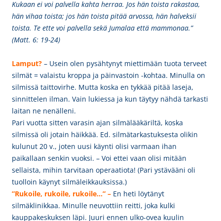
Kukaan ei voi palvella kahta herraa. Jos hän toista rakastaa,
hän vihaa toista; jos hän toista pitää arvossa, hän halveksii
toista. Te ette voi palvella sekä Jumalaa että mammonaa.”
(Matt. 6: 19-24)
Lamput?
– Usein olen pysähtynyt miettimään tuota terveet
silmät = valaistu kroppa ja päinvastoin -kohtaa. Minulla on
silmissä taittovirhe. Mutta koska en tykkää pitää laseja,
sinnittelen ilman. Vain lukiessa ja kun täytyy nähdä tarkasti
laitan ne nenälleni.
Pari vuotta sitten varasin ajan silmälääkäriltä, koska
silmissä oli jotain häikkää. Ed. silmätarkastuksesta olikin
kulunut 20 v., joten uusi käynti olisi varmaan ihan
paikallaan senkin vuoksi. – Voi ettei vaan olisi mitään
sellaista, mihin tarvitaan operaatiota! (Pari ystävääni oli
tuolloin käynyt silmäleikkauksissa.)
”Rukoile, rukoile, rukoile…” –
En heti löytänyt
silmäklinikkaa. Minulle neuvottiin reitti, joka kulki
kauppakeskuksen läpi. Juuri ennen ulko-ovea kuulin