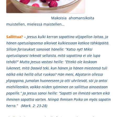
Makoisia ahomansikoita
muistellen, mielessä maistellen…
Sallittua?
– Jeesus kulki kerran sapattina viljapellon laitaa, ja
hänen opetuslapsensa alkoivat kulkiessaan katkoa tähkäpäitä.
Silloin fariseukset sanoivat hänelle: ”Katso nyt! Miksi
opetuslapsesi tekevät sellaista, mitä sapattina ei ole lupa
tehdä?” Mutta Jeesus vastasi heille: ”Ettekö ole koskaan
lukeneet, mitä Daavid teki, kun hänen ja hänen miestensä tuli
nälkä eikä heillä ollut ruokaa? Hän meni, Abjatarin ollessa
ylipappina, Jumalan huoneeseen ja otti uhrileivät, söi ja antoi
miehilleenkin, vaikka niiden syöminen on sallittua ainoastaan
papeille.” Ja Jeesus sanoi heille: ”Sapatti on ihmistä varten eikä
ihminen sapattia varten. Niinpä Ihmisen Poika on myös sapatin
herra.” (
Mark. 2: 23-28)