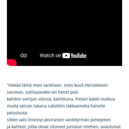
”Viekää tämä mies vankilaan, mies kuuli Herodeksen
sanovan, sotilasjoukko vei hänet pois
kahden vartijan välissä, kahlittuna, Pietari koetti nukkua
mutta seinän takana rukoiltiin lakkaamatta hänelle
pelastusta
sitten valo ilmestyi yksinäisen vankityrmän pimeyteen
ja kahleet, jotka olivat sitoneet Jumalan miehen, avautuivat