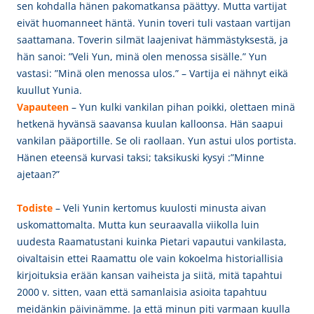
sen kohdalla hänen pakomatkansa päättyy. Mutta vartijat
eivät huomanneet häntä. Yunin toveri tuli vastaan vartijan
saattamana. Toverin silmät laajenivat hämmästyksestä, ja
hän sanoi: ”Veli Yun, minä olen menossa sisälle.” Yun
vastasi: ”Minä olen menossa ulos.” – Vartija ei nähnyt eikä
kuullut Yunia.
Vapauteen
– Yun kulki vankilan pihan poikki, olettaen minä
hetkenä hyvänsä saavansa kuulan kalloonsa. Hän saapui
vankilan pääportille. Se oli raollaan. Yun astui ulos portista.
Hänen eteensä kurvasi taksi; taksikuski kysyi :”Minne
ajetaan?”
Todiste
– Veli Yunin kertomus kuulosti minusta aivan
uskomattomalta. Mutta kun seuraavalla viikolla luin
uudesta Raamatustani kuinka Pietari vapautui vankilasta,
oivaltaisin ettei Raamattu ole vain kokoelma historiallisia
kirjoituksia erään kansan vaiheista ja siitä, mitä tapahtui
2000 v. sitten, vaan että samanlaisia asioita tapahtuu
meidänkin päivinämme. Ja että minun piti varmaan kuulla