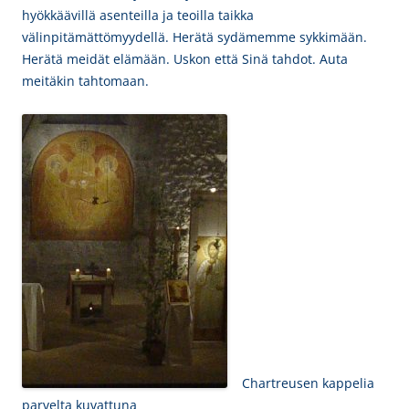
hyökkäävillä asenteilla ja teoilla taikka
välinpitämättömyydellä. Herätä sydämemme sykkimään.
Herätä meidät elämään. Uskon että Sinä tahdot. Auta
meitäkin tahtomaan.
Chartreusen kappelia
parvelta kuvattuna