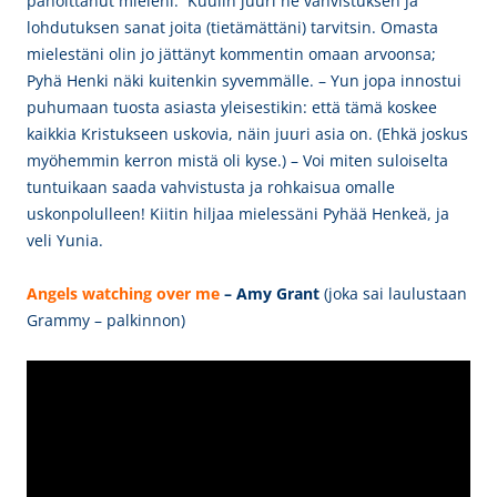
pahoittanut mieleni. Kuulin juuri ne vahvistuksen ja
lohdutuksen sanat joita (tietämättäni) tarvitsin. Omasta
mielestäni
olin jo jättänyt kommentin omaan arvoonsa;
Pyhä Henki näki kuitenkin syvemmälle. – Y
un jopa innostui
puhumaan tuosta asiasta yleisestikin: että tämä koskee
kaikkia Kristukseen uskovia, näin juuri asia on. (Ehkä joskus
myöhemmin kerron mistä oli kyse.) – Voi miten suloiselta
tuntuikaan saada vahvistusta ja rohkaisua omalle
uskonpolulleen! Kiitin hiljaa mielessäni Pyhää Henkeä, ja
veli Yunia.
Angels watching over me
– Amy Grant
(joka sai laulustaan
Grammy – palkinnon)