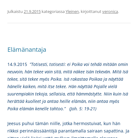
Julkaistu
21.9.2015
kategoriassa
Yleinen
, kirjoittanut
veronica
.
Elämänantaja
14.9.2015
”Totisesti, totisesti: ei Poika voi tehdä mitään omin
neuvoin, hän tekee vain sitä, mitä näkee Isän tekevän. Mitä Isä
tekee, sitä tekee myös Poika. Isä rakastaa Poikaa ja näyttää
hänelle kaiken, mitä itse tekee. Hän näyttää Pojalle vielä
suurempiakin tekoja, sellaisia, että hämmästytte. Niin kuin Isä
herättää kuolleet ja antaa heille elämän, niin antaa myös
Poika elämän kenelle tahtoo.” (Joh. 5: 19-21)
Jeesus puhui tämän niille, jotka hermostuivat, kun hän
rikkoi perinnäissääntöjä parantamalla sairaan sapattina. Ja