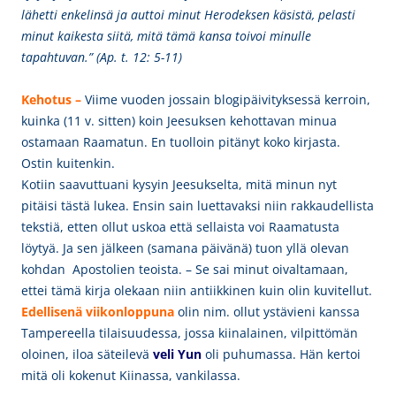
lähetti enkelinsä ja auttoi minut Herodeksen käsistä, pelasti
minut kaikesta siitä, mitä tämä kansa toivoi minulle
tapahtuvan.” (
Ap. t. 12: 5-11)
K
ehotus –
Viime vuoden jossain blogipäivityksessä kerroin,
kuinka (11 v. sitten) koin Jeesuksen kehottavan minua
ostamaan Raamatun.
En tuolloin pitänyt koko kirjasta.
Ostin kuitenkin.
Kotiin saavuttuani kysyin Jeesukselta, mitä minun nyt
pitäisi tästä lukea. Ensin sain luettavaksi niin rakkaudellista
tekstiä, etten ollut uskoa että sellaista voi Raamatusta
löytyä. Ja sen jälkeen (samana päivänä) tuon yllä olevan
kohdan Apostolien teoista. – Se sai minut oivaltamaan,
ettei tämä kirja olekaan niin antiikkinen kuin olin kuvitellut.
Edellisenä viikonloppuna
olin nim. ollut ystävieni kanssa
Tampereella tilaisuudessa, jossa kiinalainen, vilpittömän
oloinen, iloa säteilevä
veli Yun
oli puhumassa. Hän kertoi
mitä oli kokenut Kiinassa, vankilassa.