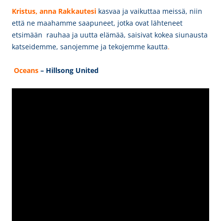
Kristus, anna Rakkautesi
kasvaa ja vaikuttaa meissä, niin
että
ne maahamme saapuneet, jotka ovat lähteneet
etsimään
rauhaa
ja uutta elämää, saisivat kokea siunausta
katseidemme, sanojemme ja tekojemme kautta
.
Oceans
– Hillsong United