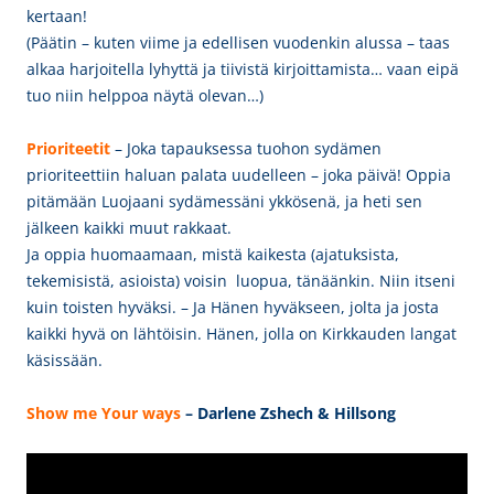
kertaan!
(Päätin – kuten viime ja edellisen vuodenkin alussa – taas
alkaa harjoitella lyhyttä ja tiivistä kirjoittamista… vaan eipä
tuo niin helppoa näytä olevan…)
Prioriteet
it
– Joka tapauksessa tuohon sydämen
prioriteettiin haluan palata uudelleen – joka päivä! Oppia
pitämään Luojaani sydämessäni ykkösenä, ja heti sen
jälkeen kaikki muut rakkaat.
Ja oppia huomaamaan, mistä kaikesta (ajatuksista,
tekemisistä, asioista) voisin luopua, tänäänkin. Niin itseni
kuin toisten hyväksi. – Ja Hänen hyväkseen, jolta ja josta
kaikki hyvä on lähtöisin. Hänen, jolla on Kirkkauden langat
käsissään.
Show me Your ways
– Darlene Zshech & Hillsong