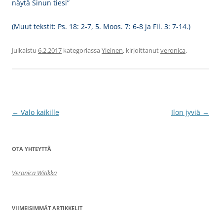
näytä Sinun tiesi”
(Muut tekstit: Ps. 18: 2-7, 5. Moos. 7: 6-8 ja Fil. 3: 7-14.)
Julkaistu
6.2.2017
kategoriassa
Yleinen
, kirjoittanut
veronica
.
Artikkelien
←
Valo kaikille
Ilon jyviä
→
selaus
OTA YHTEYTTÄ
Veronica Witikka
VIIMEISIMMÄT ARTIKKELIT