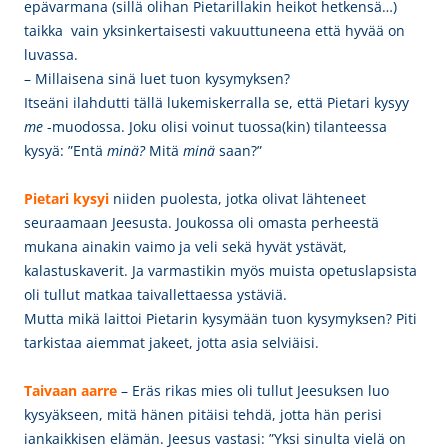
epävarmana (sillä olihan Pietarillakin heikot hetkensä…)
taikka vain yksinkertaisesti vakuuttuneena että hyvää on
luvassa.
– Millaisena sinä luet tuon kysymyksen?
Itseäni ilahdutti tällä lukemiskerralla se, että Pietari kysyy
me
-muodossa. Joku olisi voinut tuossa(kin) tilanteessa
kysyä: ”Entä
minä?
Mitä
minä
saan?”
Pietari kysyi
niiden puolesta, jotka olivat lähteneet
seuraamaan Jeesusta. Joukossa oli omasta perheestä
mukana ainakin vaimo ja veli sekä hyvät ystävät,
kalastuskaverit. Ja varmastikin myös muista opetuslapsista
oli tullut matkaa taivallettaessa ystäviä.
Mutta mikä laittoi
Pietarin kysymään tuon kysymyksen? Piti
tarkistaa aiemmat jakeet, jotta asia selviäisi.
Taivaan aarre
– Eräs rikas mies oli tullut Jeesuksen luo
kysyäkseen, mitä hänen pitäisi tehdä, jotta hän perisi
iankaikkisen elämän. Jeesus vastasi: ”Yksi sinulta vielä on