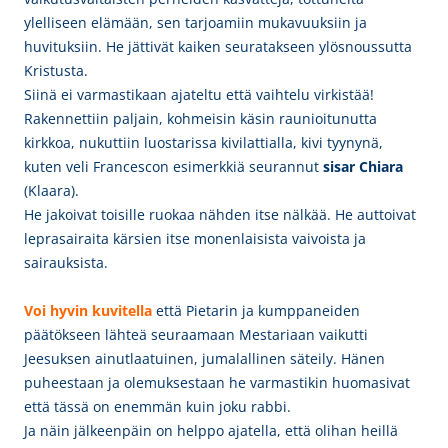
ylelliseen elämään, sen tarjoamiin mukavuuksiin ja
huvituksiin. He jättivät kaiken seuratakseen ylösnoussutta
Kristusta.
Siinä ei varmastikaan ajateltu että vaihtelu virkistää!
Rakennettiin paljain, kohmeisin käsin raunioitunutta
kirkkoa, nukuttiin luostarissa kivilattialla, kivi tyynynä,
kuten veli Francescon esimerkkiä seurannut
sisar Chiara
(Klaara).
He jakoivat toisille ruokaa nähden itse nälkää. He auttoivat
leprasairaita kärsien itse monenlaisista vaivoista ja
sairauksista.
Voi hyvin kuvitella
että Pietarin ja kumppaneiden
päätökseen lähteä seuraamaan Mestariaan vaikutti
Jeesuksen ainutlaatuinen, jumalallinen säteily. Hänen
puheestaan ja olemuksestaan he varmastikin huomasivat
että tässä on enemmän kuin joku rabbi.
Ja näin jälkeenpäin on helppo ajatella, että olihan heillä