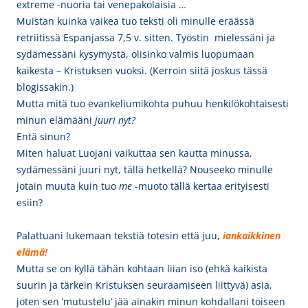
extreme -nuoria tai venepakolaisia …
Muistan kuinka vaikea tuo teksti oli minulle eräässä
retriitissä Espanjassa 7,5 v. sitten. Työstin mielessäni ja
sydämessäni kysymystä, olisinko valmis luopumaan
kaikesta – Kristuksen vuoksi. (Kerroin siitä joskus tässä
blogissakin.)
Mutta mitä tuo evankeliumikohta puhuu henkilökohtaisesti
minun elämääni
juuri nyt
?
Entä sinun?
Miten haluat Luojani vaikuttaa sen kautta minussa,
sydämessäni juuri nyt, tällä hetkellä? Nouseeko minulle
jotain muuta kuin tuo
me
-muoto tällä kertaa erityisesti
esiin?
Palattuani lukemaan tekstiä totesin että juu,
iankaikkinen
elämä
!
Mutta se on kyllä tähän kohtaan liian iso (ehkä kaikista
suurin ja tärkein Kristuksen seuraamiseen liittyvä) asia,
joten sen ’mutustelu’ jää ainakin minun kohdallani toiseen