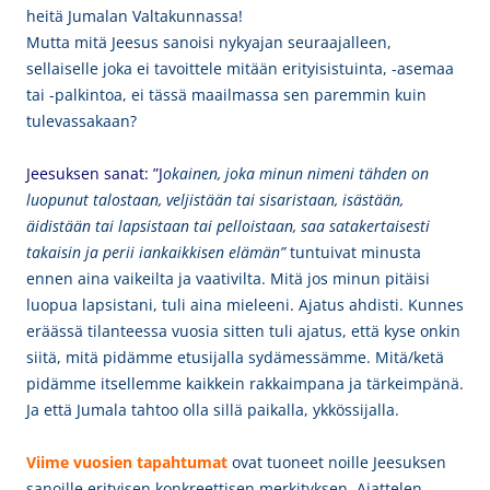
heitä Jumalan Valtakunnassa!
Mutta mitä Jeesus sanoisi nykyajan seuraajalleen,
sellaiselle joka ei tavoittele mitään erityisistuinta, -asemaa
tai -palkintoa, ei tässä maailmassa sen paremmin kuin
tulevassakaan?
Jeesuksen sanat: ”J
okainen, joka minun nimeni tähden on
luopunut talostaan, veljistään tai sisaristaan, isästään,
äidistään tai lapsistaan tai pelloistaan, saa satakertaisesti
takaisin ja perii iankaikkisen elämän”
tuntuivat minusta
ennen aina vaikeilta ja vaativilta. Mitä jos minun pitäisi
luopua lapsistani, tuli aina mieleeni. Ajatus ahdisti. Kunnes
eräässä tilanteessa vuosia sitten tuli ajatus, että kyse onkin
siitä, mitä pidämme etusijalla sydämessämme. Mitä/ketä
pidämme itsellemme kaikkein rakkaimpana ja tärkeimpänä.
Ja että Jumala tahtoo olla sillä paikalla, ykkössijalla.
Viime vuosien tapahtumat
ovat tuoneet noille Jeesuksen
sanoille erityisen konkreettisen merkityksen. Ajattelen