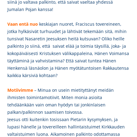
siinä jo valtava palkinto, että saivat vaeltaa yhdessä
Jumalan Pojan kanssa!
Vaan entä nuo
keskiajan nuoret, Fraciscus tovereineen,
jotka hylkäsivät turhuudet ja lähtivät tekemään sitä, mihin
tunsivat Nasaretin Jeesuksen heitä kutsuvan? Oliko heille
palkinto jo siinä, että saivat elää ja toimia täysillä, joka- ja
kokopäiväisesti Kristuksen välikappaleina, Hänen Voimansa
täyttäminä ja vahvistamina? Että saivat tuntea Hänen
Henkensä läsnäolon ja Hänen myötätuntoisen Rakkautensa
kaikkia kärsiviä kohtaan?
Motiivimme
– Minua on usein mietityttänyt meidän
ihmisten toimintamotiivit. Miten monia asioita
tehdäänkään vain oman hyödyn tai jonkinlaisen
palkan/palkinnon saamisen toivossa.
Jeesus otti kuitenkin tosissaan Pietarin kysymyksen, ja
lupasi hänelle ja tovereilleen hallintaistuimet Kirkkauden
valtaistuimen luona. Aikamoinen palkinto odottamassa