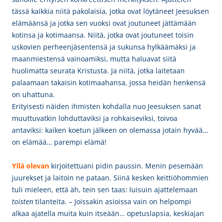
tässä kaikkia niitä pakolaisia, jotka ovat löytäneet Jeesuksen
elämäänsä ja jotka sen vuoksi ovat joutuneet jättämään
kotinsa ja kotimaansa. Niitä, jotka ovat joutuneet toisin
uskovien perheenjäsentensä ja sukunsa hylkäämäksi ja
maanmiestensä vainoamiksi, mutta haluavat siitä
huolimatta seurata Kristusta. Ja niitä, jotka laitetaan
palaamaan takaisin kotimaahansa, jossa heidän henkensä
on uhattuna.
Erityisesti näiden ihmisten kohdalla nuo Jeesuksen sanat
muuttuvatkin lohduttaviksi ja rohkaiseviksi, toivoa
antaviksi: kaiken koetun jälkeen on olemassa jotain hyvää…
on elämää… parempi elämä!
Yllä olevan
kirjoitettuani
pidin paussin. Menin pesemään
juurekset ja laitoin ne pataan. Siinä kesken keittiöhommien
tuli mieleen, että äh, tein sen taas: luisuin ajattelemaan
toisten
tilanteita. – Joissakin asioissa vain on helpompi
alkaa ajatella muita kuin itseään… opetuslapsia, keskiajan