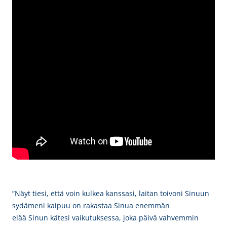
”Näyt tiesi, että voin kulkea kanssasi, laitan toivoni Sinuun
sydämeni kaipuu on rakastaa Sinua enemmän
elää Sinun kätesi vaikutuksessa, joka päivä vahvemmin