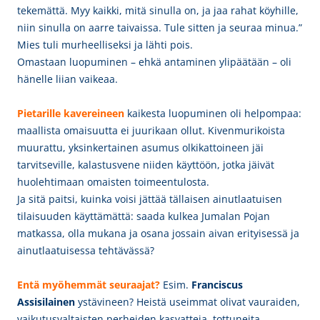
tekemättä. Myy kaikki, mitä sinulla on, ja jaa rahat köyhille,
niin sinulla on aarre taivaissa. Tule sitten ja seuraa minua.”
Mies tuli murheelliseksi ja lähti pois.
Omastaan luopuminen – ehkä antaminen ylipäätään – oli
hänelle liian vaikeaa.
Pietarille kavereineen
kaikesta luopuminen oli helpompaa:
maallista omaisuutta ei juurikaan ollut. Kivenmurikoista
muurattu, yksinkertainen asumus olkikattoineen jäi
tarvitseville, kalastusvene niiden käyttöön, jotka jäivät
huolehtimaan omaisten toimeentulosta.
Ja sitä paitsi, kuinka voisi jättää tällaisen ainutlaatuisen
tilaisuuden käyttämättä: saada kulkea Jumalan Pojan
matkassa, olla mukana ja osana jossain aivan erityisessä ja
ainutlaatuisessa tehtävässä?
Entä myöhemmät seuraajat?
Esim.
Franciscus
Assisilainen
ystävineen? Heistä useimmat
olivat vauraiden,
vaikutusvaltaisten perheiden kasvatteja, tottuneita