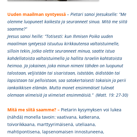
Uuden maailman syntyessä
– Pietari sanoi Jeesukselle: ”Me
olemme luopuneet kaikesta ja seuranneet sinua. Mitä me siitä
saamme?”
Jeesus sanoi heille:
”Totisesti: kun Ihmisen Poika uuden
maailman syntyessä istuutuu kirkkautensa valtaistuimelle,
silloin tekin, jotka olette seuranneet minua, saatte istua
kahdellatoista valtaistuimella ja hallita Israelin kahtatoista
heimoa. Ja jokainen, joka minun nimeni tähden on luopunut
talostaan, veljistään tai sisaristaan, isästään, äidistään tai
lapsistaan tai pelloistaan, saa satakertaisesti takaisin ja perii
iankaikkisen elämän. Mutta monet ensimmäiset tulevat
olemaan viimeisiä ja viimeiset ensimmäisiä.” (Matt. 19: 27-30)
Mitä me siitä saamme? –
Pietarin kysymyksen
voi lukea
(nähdä) monella tavoin: vaativana,
katkerana,
toivorikkaana, marttyyrimäisenä, uteliaana,
mahtipontisena, lapsenomaisen innostuneena,