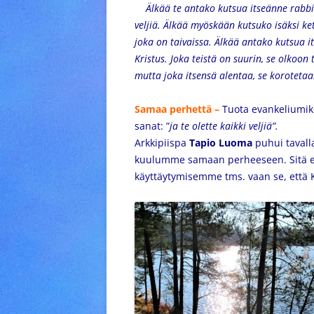
Älkää te antako kutsua itseänne rabbiksi,
veljiä. Älkää myöskään kutsuko isäksi ketä
joka on taivaissa. Älkää antako kutsua it
Kristus. Joka teistä on suurin, se olkoon 
mutta joka itsensä alentaa, se koroteta
Samaa perhettä –
Tuota
evankeliumiko
sanat: ”
ja te olette kaikki veljiä”.
Arkkipiispa
Tapio Luoma
puhui tavall
kuulumme samaan perheeseen. Sitä e
käyttäytymisemme tms. vaan se, että