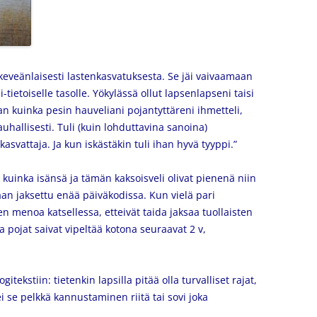
ka keveänlaisesti lastenkasvatuksesta. Se jäi vaivaamaan
-tietoiselle tasolle. Yökylässä ollut lapsenlapseni taisi
an kuinka pesin hauveliani pojantyttäreni ihmetteli,
hallisesti. Tuli (kuin lohduttavina sanoina)
svattaja. Ja kun iskästäkin tuli ihan hyvä tyyppi.”
 kuinka isänsä ja tämän kaksoisveli olivat pienenä niin
saan jaksettu enää päiväkodissa. Kun vielä pari
n menoa katsellessa, etteivät taida jaksaa tuollaisten
ja pojat saivat vipeltää kotona seuraavat 2 v,
itekstiin: tietenkin lapsilla pitää olla turvalliset rajat,
i ei se pelkkä kannustaminen riitä tai sovi joka