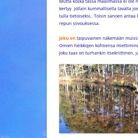
Mutta koska tässä maailmassa ei ole 
kertyy jollain kummallisella tavalla jo
tulla tietoiseksi,. Toisin sanoen ant
repun siivouksessa.
joku on
taipuvainen näkemään muissa 
Omien heikkojen kohtiensa miettiminen 
Joku taas on turhankin itsekriittinen, 