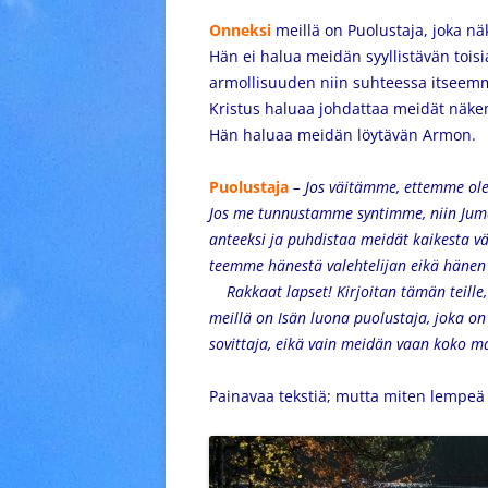
Onneksi
meillä on Puolustaja, joka nä
Hän ei halua meidän syyllistävän toi
armollisuuden niin suhteessa itseem
Kristus haluaa johdattaa meidät näkem
Hän haluaa meidän löytävän Armon.
Puolustaja
– Jos väitämme, ettemme ole
Jos me tunnustamme syntimme, niin Jumal
anteeksi ja puhdistaa meidät kaikesta v
teemme hänestä valehtelijan eikä hänen
Rakkaat lapset! Kirjoitan tämän teille, jo
meillä on Isän luona puolustaja, joka o
sovittaja, eikä vain meidän vaan koko ma
Painavaa tekstiä; mutta miten lempeä