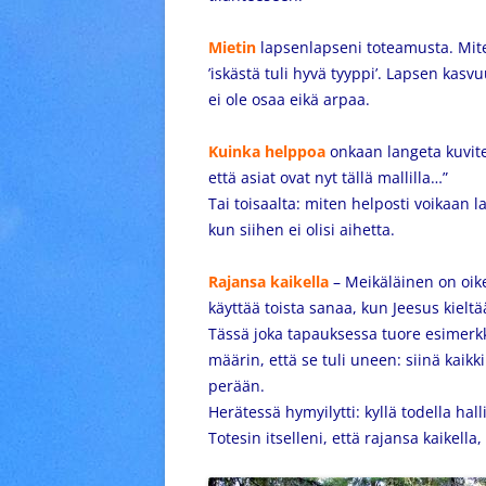
Mietin
lapsenlapseni toteamusta. Miten 
’iskästä tuli hyvä tyyppi’. Lapsen kasvu
ei ole osaa eikä arpaa.
Kuinka helppoa
onkaan langeta kuvit
että asiat ovat nyt tällä mallilla…”
Tai toisaalta: miten helposti voikaan l
kun siihen ei olisi aihetta.
Rajansa kaikella
– Meikäläinen on oikea
käyttää toista sanaa, kun Jeesus kiel
Tässä joka tapauksessa tuore esimerkk
määrin, että se tuli uneen: siinä kaik
perään.
Herätessä hymyilytti: kyllä todella hall
Totesin itselleni, että rajansa kaikella