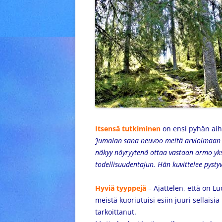
Itsensä tutkiminen
on ensi pyhän aihe
’Jumalan sana neuvoo meitä arvioimaan
näkyy nöyryytenä ottaa vastaan armo yks
todellisuudentajun. Hän kuvittelee pys
Hyviä tyyppejä
– Ajattelen, että on L
meistä kuoriutuisi esiin juuri sellaisi
tarkoittanut.