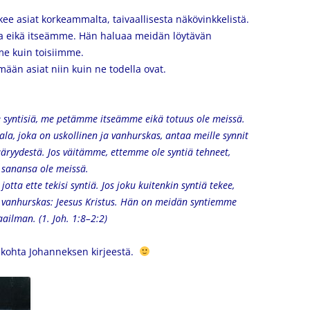
kee asiat korkeammalta, taivaallisesta näkövinkkelistä.
sia eikä itseämme. Hän haluaa meidän löytävän
me kuin toisiimme.
ään asiat niin kuin ne todella ovat.
 syntisiä, me petämme itseämme eikä totuus ole meissä.
a, joka on uskollinen ja vanhurskas, antaa meille synnit
ääryydestä. Jos väitämme, ettemme ole syntiä tehneet,
 sanansa ole meissä.
tta ette tekisi syntiä. Jos joku kuitenkin syntiä tekee,
n vanhurskas: Jeesus Kristus. Hän on meidän syntiemme
ailman. (1. Joh. 1:8–2:2)
 kohta Johanneksen kirjeestä.