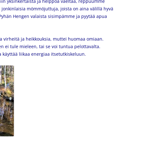
niin yksinkertaista ja helppoa vaeltaa, reppuumme
s jonkinlaisia mömmöjuttuja, joista on aina välillä hyvä
aa Pyhän Hengen valaista sisimpämme ja pyytää apua
virheitä ja heikkouksia, muttei huomaa omiaan.
ei tule mieleen, tai se voi tuntua pelottavalta.
ja käyttää liikaa energiaa itsetutkiskeluun.