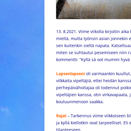
13. 8.2021. Viime viikolla kirjoitin ai
mieltä, mutta työnsin asian jonnekin ei
sen kuitenkin sieltä napata. Katseltua
miten se suhtautui pesemiseen niin rau
kommentti: ”Kyllä sä oot mummi hyvä ka
Lapsenlapseni
oli varmaankin kuullut,
vilkkaita vipeltäjiä, ettei heidän kans
perhepäivähoitajaa oli todennut poikie
vipeltäjien kanssa, otin virkavapaata, 
kouluunmenoon saakka.
Rajat
– Tarkennus viime viikkoiseen blog
ja kyllä kiellotkin ovat tarpeelliset. El
tilanteeseen.