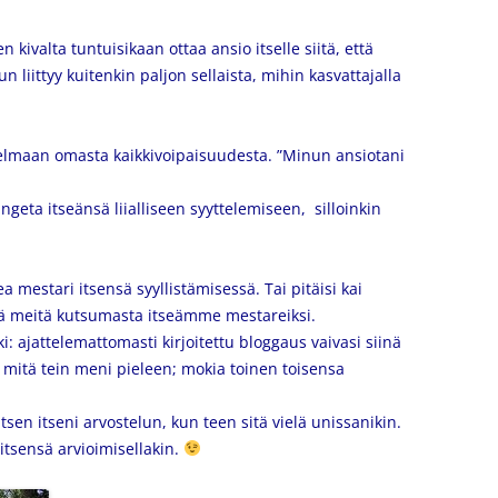
kivalta tuntuisikaan ottaa ansio itselle siitä, että
un liittyy kuitenkin paljon sellaista, mihin kasvattajalla
elmaan omasta kaikkivoipaisuudesta. ”Minun ansiotani
angeta itseänsä liialliseen syyttelemiseen, silloinkin
 mestari itsensä syyllistämisessä. Tai pitäisi kai
tää meitä kutsumasta itseämme mestareiksi.
i: a
jattelemattomasti kirjoitettu bloggaus vaivasi siinä
ki mitä tein meni pieleen; mokia toinen toisensa
itsen itseni arvostelun, kun teen sitä vielä unissanikin.
, itsensä arvioimisellakin.