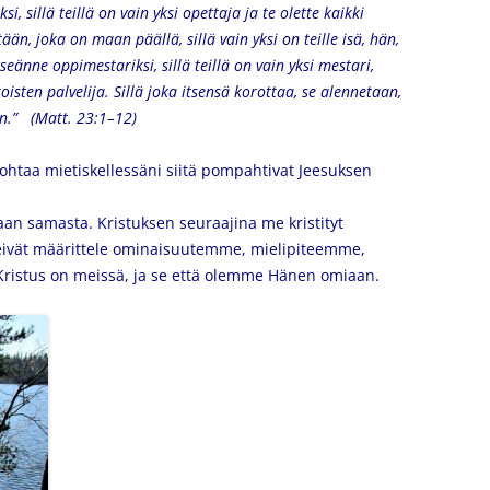
 sillä teillä on vain yksi opettaja ja te olette kaikki
än, joka on maan päällä, sillä vain yksi on teille isä, hän,
seänne oppimestariksi, sillä teillä on vain yksi mestari,
toisten palvelija. Sillä joka itsensä korottaa, se alennetaan,
an.” (Matt. 23:1–12)
htaa mietiskellessäni siitä pompahtivat Jeesuksen
aan samasta. Kristuksen seuraajina me kristityt
ivät määrittele ominaisuutemme, mielipiteemme,
 Kristus on meissä, ja se että olemme Hänen omiaan.