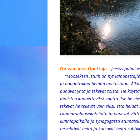
On vain yksi Opettaja
– Jeesus puhui vä
”Mooseksen istuin on nyt lainopettajien 
ja noudattakaa heidän opetustaan. Älkää
puhuvat yhtä ja tekevät toista. He köytt
ihmisten kannettaviksi, mutta itse he ei
tekevät he tekevät vain siksi, että heidät
raamatunlausekoteloita ja panevat viitta
kunniapaikalla ja synagogassa etumaisilla
tervehtivät heitä ja kutsuvat heitä rabbik