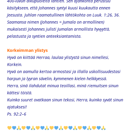
400-luvun alkupuolelta lähtien. Sen ajankohta perustuu
käsitykseen, että Johannes syntyi kuusi kuukautta ennen
Jeesusta. Juhlan raamatullinen lähtökohta on Luuk. 1:26, 36.
Saamansa nimen (Johannes = Jumala on armollinen)
mukaisesti Johannes julisti Jumalan armollista hyvyyttä,
pelastusta ja syntien anteeksiantamista.
Korkeimman ylistys
Hyvä on kiittää Herraa,
laulaa ylistystä sinun nimellesi,
Korkein.
Hyvä on aamulla kertoa armostasi ja illalla uskollisuudestasi
harpun ja lyyran sävelin, kymmenen kielen helkkyessä.
Herra, sinä ilahdutat minua teoillasi,
minä riemuitsen sinun
kättesi töistä.
Kuinka suuret ovatkaan sinun tekosi, Herra,
kuinka syvät sinun
ajatuksesi!
Ps. 92:2–6