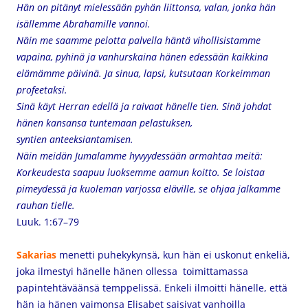
Hän on pitänyt mielessään pyhän liittonsa,
valan, jonka hän
isällemme Abrahamille vannoi.
Näin me saamme pelotta palvella häntä
vihollisistamme
vapaina,
pyhinä ja vanhurskaina hänen edessään
kaikkina
elämämme päivinä.
Ja sinua, lapsi, kutsutaan Korkeimman
profeetaksi.
Sinä käyt Herran edellä ja raivaat hänelle tien.
Sinä johdat
hänen kansansa tuntemaan pelastuksen,
syntien anteeksiantamisen.
Näin meidän Jumalamme hyvyydessään armahtaa meitä:
Korkeudesta saapuu luoksemme aamun koitto.
Se loistaa
pimeydessä ja kuoleman varjossa eläville,
se ohjaa jalkamme
rauhan tielle.
Luuk. 1:67–79
Sakarias
menetti puhekykynsä, kun hän ei uskonut enkeliä,
joka ilmestyi hänelle hänen ollessa toimittamassa
papintehtäväänsä temppelissä. Enkeli ilmoitti hänelle, että
hän ja hänen vaimonsa Elisabet saisivat vanhoilla