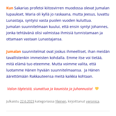
Kun
Sakarias profetoi kiitosvirren muodossa olevat Jumalan
lupaukset, Maria
oli kyllä jo raskaana, mutta Jeesus, luvattu
Lunastaja, syntyisi vasta puolen vuoden kuluttua.
Jumalan suunnitelmaan kuului, että ensin syntyi Johannes,
jonka tehtävänä olisi valmistaa ihmisiä tunnistamaan ja
ottamaan vastaan Lunastajansa.
Jumalan
suunnitelmat ovat joskus ihmeelliset, ihan meidän
tavallistenkin immeisten kohdalla. Emme itse voi tietää,
mitä elämä tuo eteemme. Mutta voimme valita, että
luotamme Hänen hyvään suunnitelmaansa. Ja Hänen
äärettömään Rakkauteensa meitä kaikkia kohtaan.
Valon täyteistä, siunattua ja kaunista ja Juhannusta!
Julkaistu
22.6.2023
kategoriassa
Yleinen
, kirjoittanut
veronica
.