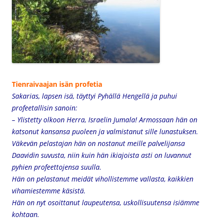
Tienraivaajan isän profetia
Sakarias, lapsen isä, täyttyi Pyhällä Hengellä ja puhui
profeetallisin sanoin:
– Ylistetty olkoon Herra, Israelin Jumala!
Armossaan hän on
katsonut kansansa puoleen
ja valmistanut sille lunastuksen.
Väkevän pelastajan hän on nostanut meille
palvelijansa
Daavidin suvusta,
niin kuin hän ikiajoista asti on luvannut
pyhien profeettojensa suulla.
Hän on pelastanut meidät vihollistemme vallasta,
kaikkien
vihamiestemme käsistä.
Hän on nyt osoittanut laupeutensa,
uskollisuutensa isiämme
kohtaan.