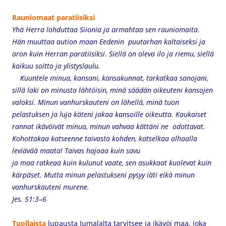
Rauniomaat paratiisiksi
Yhä Herra lohduttaa Siionia
ja armahtaa sen rauniomaita.
Hän muuttaa aution maan Eedenin puutarhan kaltaiseksi
ja
aron kuin Herran paratiisiksi.
Siellä on oleva ilo ja riemu,
siellä
kaikuu soitto ja ylistyslaulu.
Kuuntele minua, kansani,
kansakunnat, tarkatkaa sanojani,
sillä laki on minusta lähtöisin,
minä säädän oikeuteni kansojen
valoksi.
Minun vanhurskauteni on lähellä,
minä tuon
pelastuksen
ja luja käteni jakaa kansoille oikeutta.
Kaukaiset
rannat ikävöivät minua,
minun vahvaa kättäni ne odottavat.
Kohottakaa katseenne taivasta kohden,
katselkaa alhaalla
leviävää maata!
Taivas hajoaa kuin savu
ja maa ratkeaa kuin kulunut vaate,
sen asukkaat kuolevat kuin
kärpäset.
Mutta minun pelastukseni pysyy iäti
eikä minun
vanhurskauteni murene.
Jes. 51:3–6
Tuollaista
lupausta Jumalalta tarvitsee ja ikävöi maa, joka