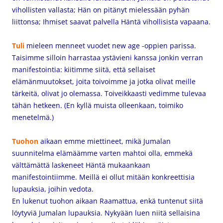
vihollisten vallasta; Hän on pitänyt mielessään pyhän
liittonsa; Ihmiset saavat palvella Häntä vihollisista vapaana.
Tuli
mieleen menneet vuodet new age -oppien parissa.
Taisimme silloin harrastaa ystävieni kanssa jonkin verran
manifestointia: kiitimme siitä, että sellaiset
elämänmuutokset, joita toivoimme ja jotka olivat meille
tärkeitä, olivat jo olemassa. Toiveikkaasti vedimme tulevaa
tähän hetkeen. (En kyllä muista olleenkaan, toimiko
menetelmä.)
Tuohon
aikaan emme miettineet, mikä Jumalan
suunnitelma elämäämme varten mahtoi olla, emmekä
välttämättä laskeneet Häntä mukaankaan
manifestointiimme. Meillä ei ollut mitään konkreettisia
lupauksia, joihin vedota.
En lukenut tuohon aikaan Raamattua, enkä tuntenut siitä
löytyviä Jumalan lupauksia. Nykyään luen niitä sellaisina