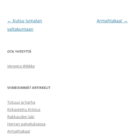
Artikkelien
←
Kutsu Jumalan
Armahtakaa!
→
selaus
valtakuntaan
OTA YHTEYTTÄ
Veronica Witikka
VIIMEISIMMÄT ARTIKKELIT
Totuus ja harha
Kirkastettu Kristus
Rakkauden laki
Herran palveluksessa
Armahtakaa!