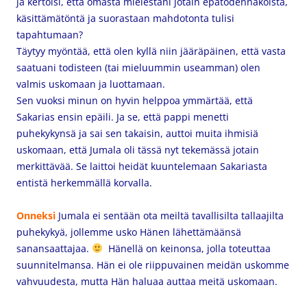
ja kertoisi, että omasta mielestäni jotain epätodennäköistä,
käsittämätöntä ja suorastaan mahdotonta tulisi
tapahtumaan?
Täytyy myöntää, että olen kyllä niin jääräpäinen, että vasta
saatuani todisteen (tai mieluummin useamman) olen
valmis uskomaan ja luottamaan.
Sen vuoksi minun on hyvin helppoa ymmärtää, että
Sakarias ensin epäili. Ja se, että pappi menetti
puhekykynsä ja sai sen takaisin, auttoi muita ihmisiä
uskomaan, että Jumala oli tässä nyt tekemässä jotain
merkittävää. Se laittoi heidät kuuntelemaan Sakariasta
entistä herkemmällä korvalla.
Onneksi
Jumala ei sentään ota meiltä tavallisilta tallaajilta
puhekykyä, jollemme usko Hänen lähettämäänsä
sanansaattajaa.
Hänellä on keinonsa, jolla toteuttaa
suunnitelmansa. Hän ei ole riippuvainen meidän uskomme
vahvuudesta, mutta Hän haluaa auttaa meitä uskomaan.