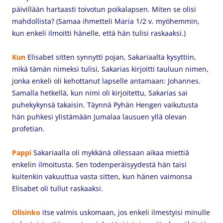
päivillään hartaasti toivotun poikalapsen. Miten se olisi
mahdollista? (Samaa ihmetteli Maria 1/2 v. myöhemmin,
kun enkeli ilmoitti hänelle, että hän tulisi raskaaksi.)
Kun
Elisabet sitten synnytti pojan, Sakariaalta kysyttiin,
mikä tämän nimeksi tulisi, Sakarias kirjoitti tauluun nimen,
jonka enkeli oli kehottanut lapselle antamaan: Johannes.
Samalla hetkellä, kun nimi oli kirjoitettu,
Sakarias sai
puhekykynsä takaisin. Täynnä Pyhän Hengen vaikutusta
hän puhkesi ylistämään Jumalaa lausuen yllä olevan
profetian.
Pappi
Sakariaalla oli mykkänä ollessaan aikaa miettiä
enkelin ilmoitusta. Sen todenperäisyydestä hän taisi
kuitenkin vakuuttua vasta sitten, kun hänen vaimonsa
Elisabet oli tullut raskaaksi.
Olisinko
itse valmis uskomaan, jos enkeli ilmestyisi minulle