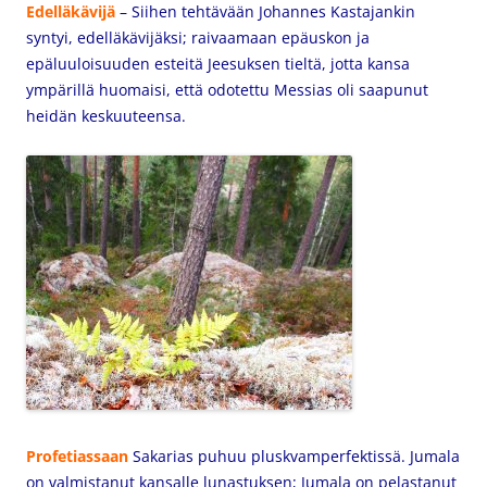
Edelläkävijä
– Siihen tehtävään Johannes Kastajankin
syntyi, edelläkävijäksi; raivaamaan epäuskon ja
epäluuloisuuden esteitä Jeesuksen tieltä, jotta kansa
ympärillä huomaisi, että odotettu Messias oli saapunut
heidän keskuuteensa.
Profetiassaan
Sakarias puhuu pluskvamperfektissä. Jumala
on valmistanut kansalle lunastuksen; Jumala on pelastanut