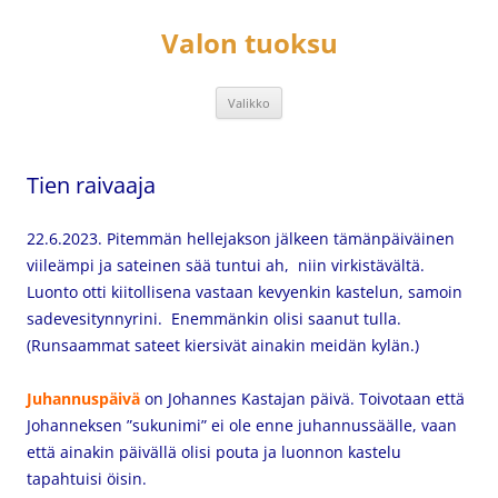
Siirry
sisältöön
Valon tuoksu
Valikko
Tien raivaaja
22.6.2023. Pitemmän hellejakson jälkeen tämänpäiväinen
viileämpi ja sateinen sää tuntui ah, niin virkistävältä.
Luonto otti kiitollisena vastaan kevyenkin kastelun, samoin
sadevesitynnyrini. Enemmänkin olisi saanut tulla.
(Runsaammat sateet kiersivät ainakin meidän kylän.)
Juhannuspäivä
on Johannes Kastajan päivä. Toivotaan että
Johanneksen ”sukunimi” ei ole enne juhannussäälle, vaan
että ainakin päivällä olisi pouta ja luonnon kastelu
tapahtuisi öisin.