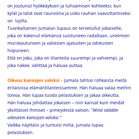
on joutunut hyökkäyksen ja tuhoamisen kohteeksi; kun
kylät ja talot ovat raunioina ja usko rauhan saavuttamiseksi
on lujilla.
Tuonkaltainen Jumalan lupaus on tervetullut jokaiselle,
joka on kokenut elämänsä suistuneen radaltaan, unelmien
murskautuneen ja valoisien ajatusten ja odotusten
hiipuneen.
Että on Joku, joka on tilanteita suurempi ja vahvempi, ja
joka näkee, välittää ja haluaa auttaa.
Oikeus kansojen valoksi –
Jumala tahtoo rohkaista meitä
erilaisissa elämäntilanteissamme. Hän haluaa valaa meihin
toivoa. Hän lupaa tuoda pelastuksen ja jakaa oikeutta.
Hän haluaa johdattaa jokaisen – niin kansat kuin meidät
yksittäiset ihmiset – pimeydestä valoon.
”
M
inä säädän
oikeuteni kansojen valoksi.”
Vaikka näyttäisi ja tuntuisi miltä, Jumala lupaa
pelastuksen.