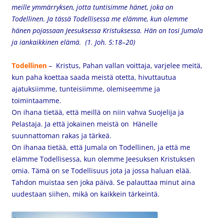
meille ymmärryksen, jotta tuntisimme hänet, joka on
Todellinen. Ja tässä Todellisessa me elämme, kun olemme
hänen pojassaan Jeesuksessa Kristuksessa. Hän on tosi Jumala
ja iankaikkinen elämä. (1. Joh. 5:18–20)
Todellinen
–
Kristus, Pahan vallan voittaja, varjelee meitä,
kun paha koettaa saada meistä otetta, hivuttautua
ajatuksiimme, tunteisiimme, olemiseemme ja
toimintaamme.
On ihana tietää, että meillä on niin vahva Suojelija ja
Pelastaja. Ja että jokainen meistä on Hänelle
suunnattoman rakas ja tärkeä.
On ihanaa tietää, että Jumala on Todellinen, ja että me
elämme Todellisessa, kun olemme Jeesuksen Kristuksen
omia. Tämä on se Todellisuus jota ja jossa haluan elää.
Tahdon muistaa sen joka päivä. Se palauttaa minut aina
uudestaan siihen, mikä on kaikkein tärkeintä.