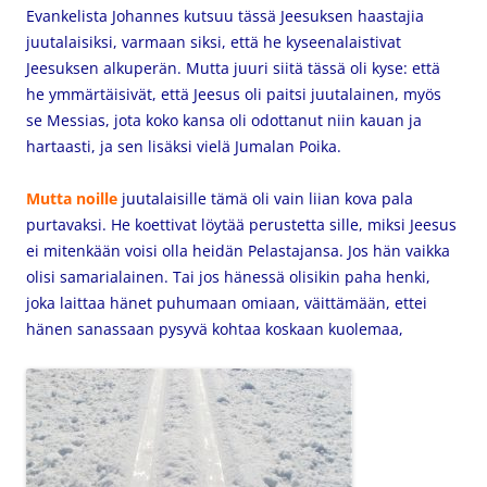
Evankelista Johannes kutsuu tässä Jeesuksen haastajia
juutalaisiksi, varmaan siksi, että he kyseenalaistivat
Jeesuksen alkuperän. Mutta juuri siitä tässä oli kyse: että
he ymmärtäisivät, että Jeesus oli paitsi juutalainen, myös
se Messias, jota koko kansa oli odottanut niin kauan ja
hartaasti, ja sen lisäksi vielä Jumalan Poika.
Mutta noille
juutalaisille tämä oli vain liian kova pala
purtavaksi. He koettivat löytää perustetta sille, miksi Jeesus
ei mitenkään voisi olla heidän Pelastajansa. Jos hän vaikka
olisi samarialainen. Tai jos hänessä olisikin paha henki,
joka laittaa hänet puhumaan omiaan, väittämään, ettei
hänen sanassaan pysyvä kohtaa koskaan kuolemaa,