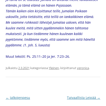
elämän, ja tämä elämä on hänen Pojassaan.
Tämän kaiken olen kirjoittanut teille, Jumalan Poikaan
uskoville, jotta tietäisitte, että teillä on iankaikkinen elämä.
Me saamme rohkeasti lähestyä Jumalaa uskoen, että hän
kuulee meitä, mitä sitten pyydämmekin hänen tahtonsa
mukaisesti. Ja kun tiedämme hänen kuulevan kaikki
pyyntömme, tiedämme myös, että saamme sen mitä häneltä
pyydämme. (1. Joh. 5, luvusta)
Muut tekstit: Ps. 25:11–20 ja Jer. 7:23–26.
Julkaistu
2.3.2021
kategoriassa
Yleinen
, kirjoittanut
veronica
.
Artikkelien
←
Jalkojenpesu
Taivaallista Leipää
→
selaus