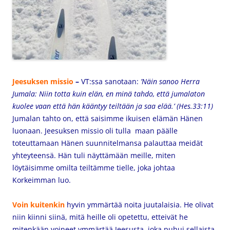
Jeesuksen missio
–
VT:ssa sanotaan:
’Näin sanoo Herra
Jumala: Niin totta kuin elän, en minä tahdo, että jumalaton
kuolee vaan että hän kääntyy teiltään ja saa elää.’ (Hes.33:11)
Jumalan tahto on, että saisimme ikuisen elämän Hänen
luonaan. Jeesuksen missio oli tulla maan päälle
toteuttamaan Hänen suunnitelmansa palauttaa meidät
yhteyteensä. Hän tuli näyttämään meille, miten
löytäisimme omilta teiltämme tielle, joka johtaa
Korkeimman luo.
Voin kuitenkin
hyvin ymmärtää noita juutalaisia. He olivat
niin kiinni siinä, mitä heille oli opetettu, etteivät he
mitenkään voineet ymmärtää Jeesusta, joka puhui sellaista,