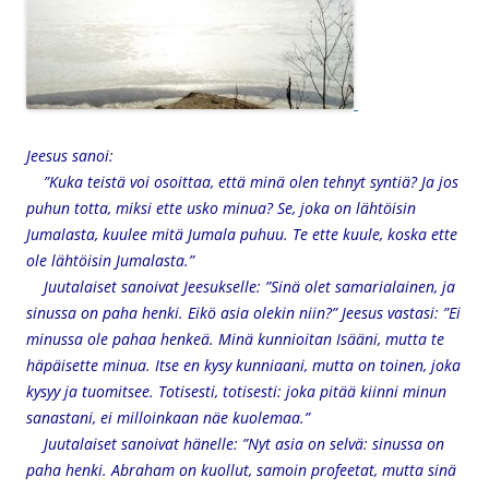
Jeesus sanoi:
”Kuka teistä voi osoittaa, että minä olen tehnyt syntiä? Ja jos
puhun totta, miksi ette usko minua? Se, joka on lähtöisin
Jumalasta, kuulee mitä Jumala puhuu. Te ette kuule, koska ette
ole lähtöisin Jumalasta.”
Juutalaiset sanoivat Jeesukselle: ”Sinä olet samarialainen, ja
sinussa on paha henki. Eikö asia olekin niin?” Jeesus vastasi: ”Ei
minussa ole pahaa henkeä. Minä kunnioitan Isääni, mutta te
häpäisette minua. Itse en kysy kunniaani, mutta on toinen, joka
kysyy ja tuomitsee. Totisesti, totisesti: joka pitää kiinni minun
sanastani, ei milloinkaan näe kuolemaa.”
Juutalaiset sanoivat hänelle: ”Nyt asia on selvä: sinussa on
paha henki. Abraham on kuollut, samoin profeetat, mutta sinä