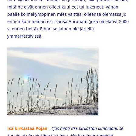
mitä he eivät ennen olleet kuulleet tai lukeneet. Vähän
päälle kolmekymppinen mies väittää olleensa olemassa jo
ennen kuin heidän esi-isänsä Abraham (joka oli elänyt 2000
v. ennen heitä). Eihän sellainen ole järjellä
ymmärrettävissä.
Isä kirkastaa Pojan
– ”Jos minä itse kirkastan kunniaani, se
kunnia ei ole minkään arvoinen. Mutta minun kunniani