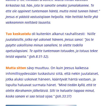
kirkastaa Isä, hän, jota te sanotte omaksi Jumalaksenne. Te
ette ole oppineet tuntemaan häntä, mutta minä tunnen hänet.”
Jeesus ei päästä vastustajiaan helpolla. Hän heittää heille yhä
vaikeammin nieltäviä lauseita.
Tuo keskustelu
oli kuitenkin alkanut rauhallisesti: N
iille
juutalaisille, jotka nyt uskoivat häneen, Jeesus sanoi:
”Jos te
pysytte uskollisina minun sanalleni, te olette todella
opetuslapsiani. Te opitte tuntemaan totuuden, ja totuus tekee
teistä vapaita.” (Joh.8:31-32).
Mutta sitten
sävy muuttuu. On kuin Jeesus kaikessa
inhimillisyydessään tuskastuisi siitä, että nekin juutalaiset,
jotka aluksi uskoivat häneen, kääntyvät häntä vastaan, ja
lopulta haluavat surmata hänet.
”Minä tiedän kyllä, että te
olette Abrahamin jälkeläisiä. Silti te haluatte tappaa minut,
koska sanani ei saa teissä sijaa.” (Joh.33:37)