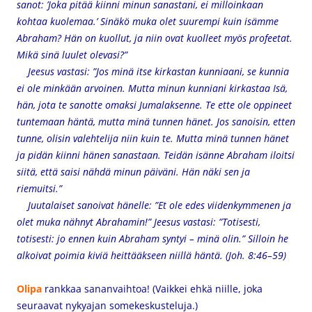
sanot: ’Joka pitää kiinni minun sanastani, ei milloinkaan
kohtaa kuolemaa.’ Sinäkö muka olet suurempi kuin isämme
Abraham? Hän on kuollut, ja niin ovat kuolleet myös profeetat.
Mikä sinä luulet olevasi?”
Jeesus vastasi: ”Jos minä itse kirkastan kunniaani, se kunnia
ei ole minkään arvoinen. Mutta minun kunniani kirkastaa Isä,
hän, jota te sanotte omaksi Jumalaksenne. Te ette ole oppineet
tuntemaan häntä, mutta minä tunnen hänet. Jos sanoisin, etten
tunne, olisin valehtelija niin kuin te. Mutta minä tunnen hänet
ja pidän kiinni hänen sanastaan. Teidän isänne Abraham iloitsi
siitä, että saisi nähdä minun päiväni. Hän näki sen ja
riemuitsi.”
Juutalaiset sanoivat hänelle: ”Et ole edes viidenkymmenen ja
olet muka nähnyt Abrahamin!” Jeesus vastasi: ”Totisesti,
totisesti: jo ennen kuin Abraham syntyi – minä olin.” Silloin he
alkoivat poimia kiviä heittääkseen niillä häntä. (Joh. 8:46–59)
Olipa
rankkaa sananvaihtoa! (Vaikkei ehkä niille, joka
seuraavat nykyajan somekeskusteluja.)