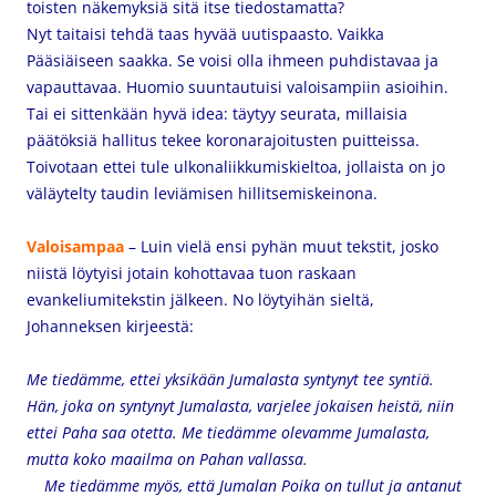
toisten näkemyksiä sitä itse tiedostamatta?
Nyt taitaisi tehdä taas hyvää uutispaasto. Vaikka
Pääsiäiseen saakka. Se voisi olla ihmeen puhdistavaa ja
vapauttavaa.
Huomio suuntautuisi valoisampiin asioihin.
Tai ei sittenkään hyvä idea: täytyy seurata, millaisia
päätöksiä hallitus tekee koronarajoitusten puitteissa.
Toivotaan ettei tule ulkonaliikkumiskieltoa, jollaista on jo
väläytelty taudin leviämisen hillitsemiskeinona.
Valoisampaa
– Luin vielä ensi pyhän muut tekstit, josko
niistä löytyisi jotain kohottavaa tuon raskaan
evankeliumitekstin jälkeen. No löytyihän sieltä,
Johanneksen kirjeestä:
Me tiedämme, ettei yksikään Jumalasta syntynyt tee syntiä.
Hän, joka on syntynyt Jumalasta, varjelee jokaisen heistä, niin
ettei Paha saa otetta. Me tiedämme olevamme Jumalasta,
mutta koko maailma on Pahan vallassa.
Me tiedämme myös, että Jumalan Poika on tullut ja antanut