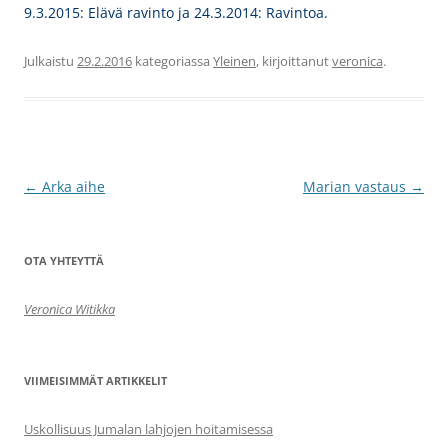
9.3.2015: Elävä ravinto ja 24.3.2014: Ravintoa.
Julkaistu
29.2.2016
kategoriassa
Yleinen
, kirjoittanut
veronica
.
Artikkelien
←
Arka aihe
Marian vastaus
→
selaus
OTA YHTEYTTÄ
Veronica Witikka
VIIMEISIMMÄT ARTIKKELIT
Uskollisuus Jumalan lahjojen hoitamisessa