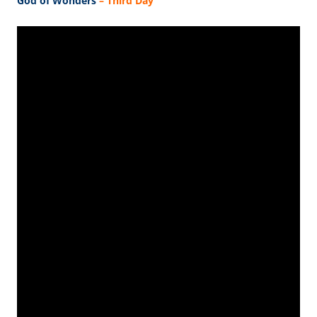
God of Wonders
– Third Day