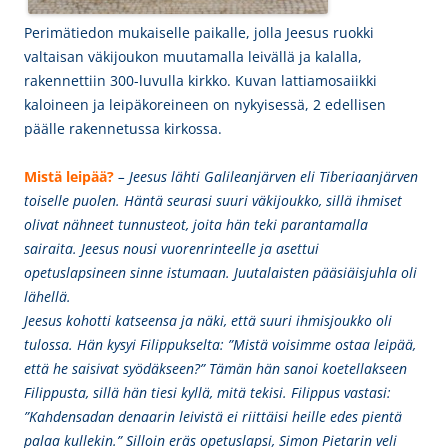
Perimätiedon mukaiselle paikalle, jolla Jeesus ruokki
valtaisan väkijoukon muutamalla leivällä ja kalalla,
rakennettiin 300-luvulla kirkko. Kuvan lattiamosaiikki
kaloineen ja leipäkoreineen on nykyisessä, 2 edellisen
päälle rakennetussa kirkossa.
Mistä leipää?
– Jeesus lähti Galileanjärven eli Tiberiaanjärven
toiselle puolen. Häntä seurasi suuri väkijoukko, sillä ihmiset
olivat nähneet tunnusteot, joita hän teki parantamalla
sairaita. Jeesus nousi vuorenrinteelle ja asettui
opetuslapsineen sinne istumaan. Juutalaisten pääsiäisjuhla oli
lähellä.
Jeesus kohotti katseensa ja näki, että suuri ihmisjoukko oli
tulossa. Hän kysyi Filippukselta: ”Mistä voisimme ostaa leipää,
että he saisivat syödäkseen?” Tämän hän sanoi koetellakseen
Filippusta, sillä hän tiesi kyllä, mitä tekisi. Filippus vastasi:
”Kahdensadan denaarin leivistä ei riittäisi heille edes pientä
palaa kullekin.” Silloin eräs opetuslapsi, Simon Pietarin veli