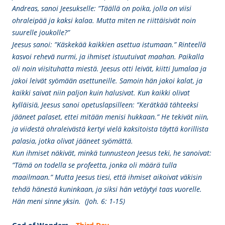
Andreas, sanoi Jeesukselle: ”Täällä on poika, jolla on viisi
ohraleipää ja kaksi kalaa. Mutta miten ne riittäisivät noin
suurelle joukolle?”
Jeesus sanoi: ”Käskekää kaikkien asettua istumaan.” Rinteellä
kasvoi rehevä nurmi, ja ihmiset istuutuivat maahan. Paikalla
oli noin viisituhatta miestä. Jeesus otti leivät, kiitti Jumalaa ja
jakoi leivät syömään asettuneille. Samoin hän jakoi kalat, ja
kaikki saivat niin paljon kuin halusivat. Kun kaikki olivat
kylläisiä, Jeesus sanoi opetuslapsilleen: ”Kerätkää tähteeksi
jääneet palaset, ettei mitään menisi hukkaan.” He tekivät niin,
ja viidestä ohraleivästä kertyi vielä kaksitoista täyttä korillista
palasia, jotka olivat jääneet syömättä.
Kun ihmiset näkivät, minkä tunnusteon Jeesus teki, he sanoivat:
”Tämä on todella se profeetta, jonka oli määrä tulla
maailmaan.” Mutta Jeesus tiesi, että ihmiset aikoivat väkisin
tehdä hänestä kuninkaan, ja siksi hän vetäytyi taas vuorelle.
Hän meni sinne yksin. (Joh. 6: 1-15)