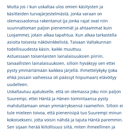
Mutta jos / kun uskaltaa ulos omien käsitysten ja
käsitteiden turvajärjestelmästä, jonka varaan on
olemassaolonsa rakentanut (ja jonka rajat ovat niin
suunnattoman paljon pienemmät ja ahtaammat kuin
Luojamme), jotain alkaa tapahtua. Kun alkaa tarkastella
asioita toisesta näkövinkkelistä, Taivaan Valtakunnan
todellisuudesta käsin, kaikki muuttuu.
Astuessaan toisenlaisten lainalaisuuksien piiriin,
taivaallisten lainalaisuuksien, silloin hyväksyy sen ettei
pysty ymmärtämään kaikkea järjellä. Ihmettelykyky (joka
ehkä jossain vaiheessa oli päässyt hiipumaan) elävöityy
uudelleen.
Uskaltautuu ajatukselle, että on olemassa Joku niin paljon
Suurempi, ettei Häntä ja Hänen toimintaansa pysty
mahduttamaan oman ymmärryksensä raameihin. Silloin ei
tule mieleen toivoa, että pienenisipä tuo Suurempi minun
kokoisekseni, jotta voisin nähdä ja tajuta Häntä paremmin.
Sen sijaan herää kiitollisuus siitä, miten ihmeellinen ja