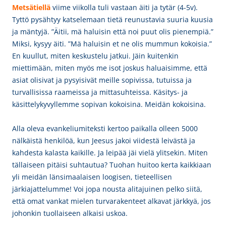
Metsätiellä
viime viikolla tuli vastaan äiti ja tytär (4-5v).
Tyttö pysähtyy katselemaan tietä reunustavia suuria kuusia
ja mäntyjä. ”Äitii, mä haluisin että noi puut olis pienempiä.”
Miksi, kysyy äiti. ”Mä haluisin et ne olis mummun kokoisia.”
En kuullut, miten keskustelu jatkui. Jäin kuitenkin
miettimään, miten myös me isot joskus haluaisimme, että
asiat olisivat ja pysyisivät meille sopivissa, tutuissa ja
turvallisissa raameissa ja mittasuhteissa. Käsitys- ja
käsittelykyvyllemme sopivan kokoisina. Meidän kokoisina.
Alla oleva evankeliumiteksti kertoo paikalla olleen 5000
nälkäistä henkilöä, kun Jeesus jakoi viidestä leivästä ja
kahdesta kalasta kaikille. Ja leipää jäi vielä ylitsekin. Miten
tällaiseen pitäisi suhtautua? Tuohan huitoo kerta kaikkiaan
yli meidän länsimaalaisen loogisen, tieteellisen
järkiajattelumme! Voi jopa nousta alitajuinen pelko siitä,
että omat vankat mielen turvarakenteet alkavat järkkyä, jos
johonkin tuollaiseen alkaisi uskoa.