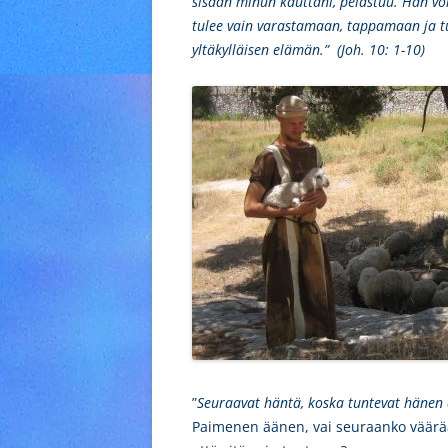
sisään minun kauttani, pelastuu. Hän voi
tulee vain varastamaan, tappamaan ja 
yltäkylläisen elämän.”
(Joh. 10: 1-10)
”
Seuraavat häntä, koska tuntevat hänen
Paimenen äänen, vai seuraanko väärää 