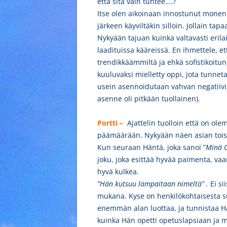
että sitä vain tuntee….?
Itse olen aikoinaan innostunut monen 
järkeen käyviltäkin silloin. Jollain tapa
Nykyään tajuan kuinka valtavasti erila
laadituissa kääreissä. En ihmettele, e
trendikkäämmiltä ja ehkä sofistikoitun
kuuluvaksi mielletty oppi, jota tunnet
usein asennoidutaan vahvan negatiivise
asenne oli pitkään tuollainen).
Portti –
Ajattelin tuolloin että on ol
päämäärään. Nykyään näen asian tois
Kun seuraan Häntä, joka sanoi ”
Minä O
joku, joka esittää hyvää paimenta, va
hyvä kulkea.
”Hän kutsuu lampaitaan nimeltä” .
Ei si
mukana. Kyse on henkilökohtaisesta 
enemmän alan luottaa, ja tunnistaa H
kuinka Hän opetti opetuslapsiaan ja mu