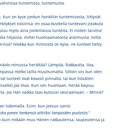
 vahvistaa tuntemista, tuntemusta.
 Kun on kyse jonkun henkilön tuntemisesta, liittyvät
itykset toisiinsa: en osaa kuvitella tuntevani jotakuta
luu myös aina jonkinlaisia tunteita. Ei niiden tarvitse
olla hiljaista, miltei huomaamatonta aistimusta: miltä
rissä? (Vaikka kun ihmisistä on kyse, ne tunteet tietty
äolo minussa herättää? Lämpöä, Rakkautta, Iloa,
passa melko lailla muuttumatta. Silloin siis kun olen
at tunteet ovat kovasti pinnalla, tai kun hösäilen
emiselle) jää tilaa. Kun sen huomaan, herää kaipuu
ita. Jos Hän vaikka taas kutsuisi seuraamaan. – Minne?
aan lukemalla. Esim. kun Jeesus sanoi:
oka panee henkensä alttiiksi lampaiden puolesta.
”
in kuin mikään muu Hänen rakkautensa, laupeutensa ja