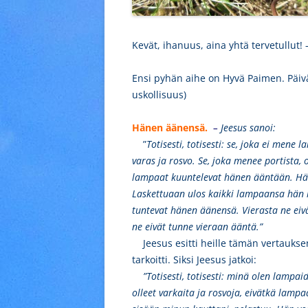
Kevät, ihanuus, aina yhtä tervetullut
Ensi pyhän aihe on Hyvä Paimen. Päivä
uskollisuus)
Hänen äänensä.
–
Jeesus sanoi:
”
Totisesti, totisesti: se, joka ei men
varas ja rosvo. Se, joka menee portista,
lampaat kuuntelevat hänen ääntään. Hän
Laskettuaan ulos kaikki lampaansa hän k
tuntevat hänen äänensä. Vierasta ne eiv
ne eivät tunne vieraan ääntä.”
Jeesus esitti heille tämän vertaukse
tarkoitti. Siksi Jeesus jatkoi:
”Totisesti, totisesti: minä olen lampai
olleet varkaita ja rosvoja, eivätkä lampa