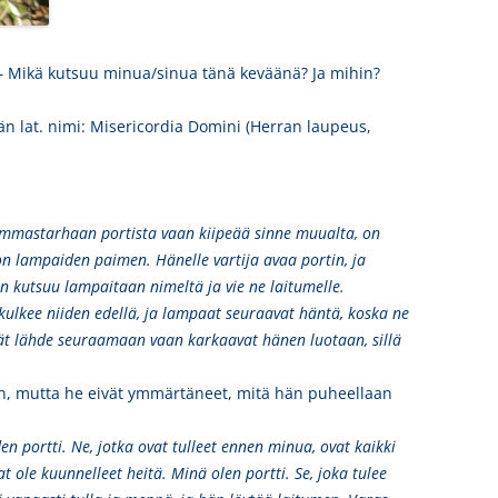
! – Mikä kutsuu minua/sinua tänä keväänä? Ja mihin?
n lat. nimi: Misericordia Domini (Herran laupeus,
e lammastarhaan portista vaan kiipeää sinne muualta, on
 on lampaiden paimen. Hänelle vartija avaa portin, ja
 kutsuu lampaitaan nimeltä ja vie ne laitumelle.
ulkee niiden edellä, ja lampaat seuraavat häntä, koska ne
ät lähde seuraamaan vaan karkaavat hänen luotaan, sillä
n, mutta he eivät ymmärtäneet, mitä hän puheellaan
den portti. Ne, jotka ovat tulleet ennen minua, ovat kaikki
at ole kuunnelleet heitä. Minä olen portti. Se, joka tulee