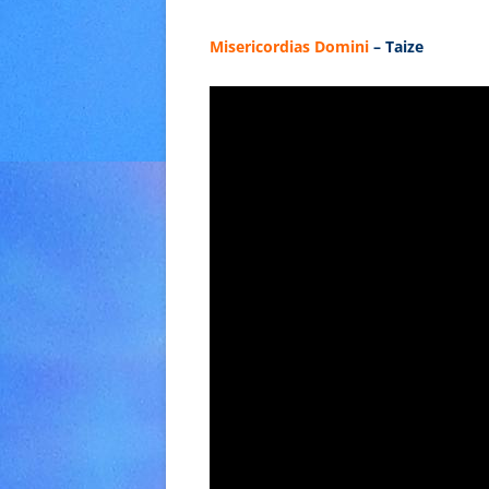
Misericordias Domini
– Taize