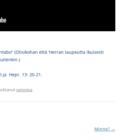
tabo” (Olisikohan että ’Herran laupeutta ikuisesti
uitenkin.)
20 ja Hepr. 13: 20-21.
rjoittanut
veronica
.
Minne?
→