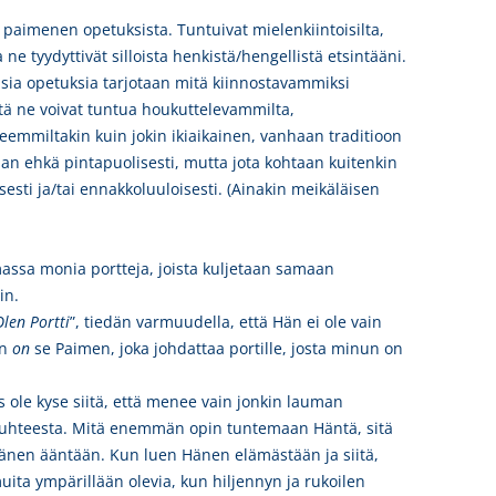
paimenen opetuksista. Tuntuivat mielenkiintoisilta,
a ne tyydyttivät silloista henkistä/hengellistä etsintääni.
isia opetuksia tarjotaan mitä kiinnostavammiksi
ttä ne voivat tuntua houkuttelevammilta,
eemmiltakin kuin jokin ikiaikainen, vanhaan traditioon
aan ehkä pintapuolisesti, mutta jota kohtaan kuitenkin
sti ja/tai ennakkoluuloisesti. (Ainakin meikäläisen
emassa monia portteja, joista kuljetaan samaan
in.
len Portti
”, tiedän varmuudella, että Hän ei ole vain
an
on
se Paimen, joka johdattaa portille, josta minun on
is ole kyse siitä, että menee vain jonkin lauman
suhteesta.
Mitä enemmän opin tuntemaan Häntä, sitä
änen ääntään. Kun luen Hänen elämästään ja siitä,
ita ympärillään olevia, kun hiljennyn ja rukoilen