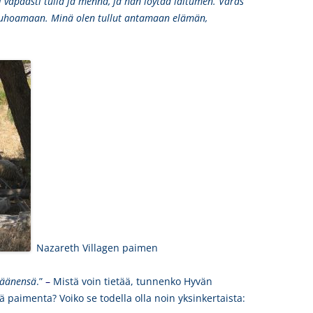
 vapaasti tulla ja mennä, ja hän löytää laitumen. Varas
tuhoamaan. Minä olen tullut antamaan elämän,
Nazareth Villagen paimen
 äänensä
.”
–
Mistä voin tietää, tunnenko Hyvän
paimenta? Voiko se todella olla noin yksinkertaista: