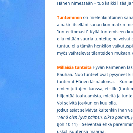
Hänen nimessään – tuo kaikki lisää ja
Tunteminen
on mielenkiintoinen sana.
ainakin itselläni sanan kummatkin merk
’tunteettomasti’. Kyllä tuntemiseen kuu
olla mitään suuria tunteita; ne voivat 
tuntuu olla tämän henkilön vaikutuspii
myös vaihtelevat tilanteiden mukaan.)
Millaisia tunteita
Hyvän Paimenen läsn
Rauhaa. Nuo tunteet ovat pysyneet kim
tuntenut Hänen läsnäolonsa.
– Kun om
omien juttujeni kanssa, ei sille (tunt
hiljentää touhuamista, mieltä ja tunte
Voi selvitä jos/kun on kuulolla.
Jotkut asiat selviävät kuitenkin ihan v
”
Minä olen hyvä paimen, oikea paimen, j
(Joh.10:11) – Selventää ehkä paremm
uskollisuutensa määrää.