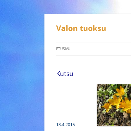
Siirry
sisältöön
Valon tuoksu
ETUSIVU
Kutsu
13.4.2015