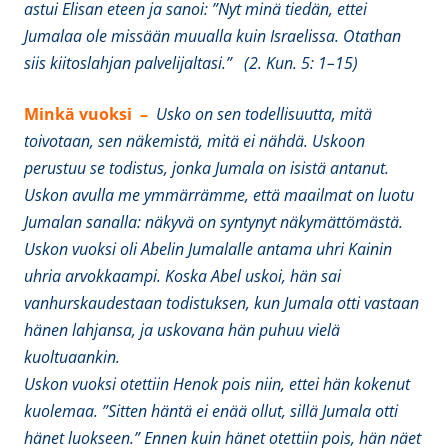
astui Elisan eteen ja sanoi: ”Nyt minä tiedän, ettei
Jumalaa ole missään muualla kuin Israelissa. Otathan
siis kiitoslahjan palvelijaltasi.” (2. Kun. 5: 1–15)
Minkä vuoksi –
Usko on sen todellisuutta, mitä
toivotaan, sen näkemistä, mitä ei nähdä. Uskoon
perustuu se todistus, jonka Jumala on isistä antanut.
Uskon avulla me ymmärrämme, että maailmat on luotu
Jumalan sanalla: näkyvä on syntynyt näkymättömästä.
Uskon vuoksi oli Abelin Jumalalle antama uhri Kainin
uhria arvokkaampi. Koska Abel uskoi, hän sai
vanhurskaudestaan todistuksen, kun Jumala otti vastaan
hänen lahjansa, ja uskovana hän puhuu vielä
kuoltuaankin.
Uskon vuoksi otettiin Henok pois niin, ettei hän kokenut
kuolemaa. ”Sitten häntä ei enää ollut, sillä Jumala otti
hänet luokseen.” Ennen kuin hänet otettiin pois, hän näet