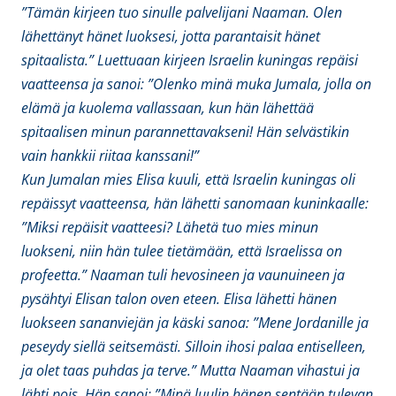
”Tämän kirjeen tuo sinulle palvelijani Naaman. Olen
lähettänyt hänet luoksesi, jotta parantaisit hänet
spitaalista.” Luettuaan kirjeen Israelin kuningas repäisi
vaatteensa ja sanoi: ”Olenko minä muka Jumala, jolla on
elämä ja kuolema vallassaan, kun hän lähettää
spitaalisen minun parannettavakseni! Hän selvästikin
vain hankkii riitaa kanssani!”
Kun Jumalan mies Elisa kuuli, että Israelin kuningas oli
repäissyt vaatteensa, hän lähetti sanomaan kuninkaalle:
”Miksi repäisit vaatteesi? Lähetä tuo mies minun
luokseni, niin hän tulee tietämään, että Israelissa on
profeetta.” Naaman tuli hevosineen ja vaunuineen ja
pysähtyi Elisan talon oven eteen. Elisa lähetti hänen
luokseen sananviejän ja käski sanoa: ”Mene Jordanille ja
peseydy siellä seitsemästi. Silloin ihosi palaa entiselleen,
ja olet taas puhdas ja terve.” Mutta Naaman vihastui ja
lähti pois. Hän sanoi: ”Minä luulin hänen sentään tulevan