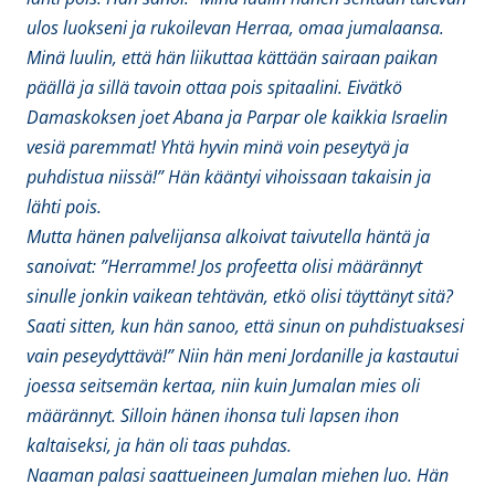
ulos luokseni ja rukoilevan Herraa, omaa jumalaansa.
Minä luulin, että hän liikuttaa kättään sairaan paikan
päällä ja sillä tavoin ottaa pois spitaalini. Eivätkö
Damaskoksen joet Abana ja Parpar ole kaikkia Israelin
vesiä paremmat! Yhtä hyvin minä voin peseytyä ja
puhdistua niissä!” Hän kääntyi vihoissaan takaisin ja
lähti pois.
Mutta hänen palvelijansa alkoivat taivutella häntä ja
sanoivat: ”Herramme! Jos profeetta olisi määrännyt
sinulle jonkin vaikean tehtävän, etkö olisi täyttänyt sitä?
Saati sitten, kun hän sanoo, että sinun on puhdistuaksesi
vain peseydyttävä!” Niin hän meni Jordanille ja kastautui
joessa seitsemän kertaa, niin kuin Jumalan mies oli
määrännyt. Silloin hänen ihonsa tuli lapsen ihon
kaltaiseksi, ja hän oli taas puhdas.
Naaman palasi saattueineen Jumalan miehen luo. Hän