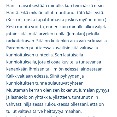
Hän ilmaisi itsestään minulle, kun teini-iässä etsin
Häntä. Eikä mikään ollut muuttanut tätä käsitystä.
(Kerron tuosta tapahtumasta joskus myöhemmin.)
Kesti monta vuotta, ennen kuin minulle alkoi valjeta
jotain siitä, mitä arvelen tuolla (Jumalan) pelolla
tarkoitettavan. Sitä on kuitenkin aika vaikea kuvailla.
Paremman puutteessa kuvailisin sitä valtavalla
kunnioituksen tunteella. Sen laatuisella
kunnioituksella, jota ei osaa kuvitella tuntevansa
kenenkään ihmisen tai ilmiön edessä: ainoastaan
Kaikkivaltiaan edessä. Siinä pyhyyden ja
kunnioituksen tunne sulautuvat yhteen.
Muutaman kerran olen sen kokenut. Jumalan pyhyys
ja läsnäolo on yhtäkkiä, yllättäen, tuntunut niin
vahvasti hiljaisessa rukouksessa ollessani, että on
tullut valtava tarve heittäytyä maahan,