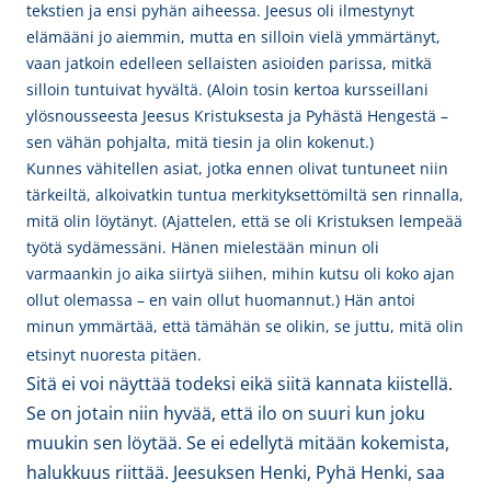
tekstien ja ensi pyhän aiheessa. Jeesus oli ilmestynyt
elämääni jo aiemmin, mutta en silloin vielä ymmärtänyt,
vaan jatkoin edelleen sellaisten asioiden parissa, mitkä
silloin tuntuivat hyvältä. (Aloin tosin kertoa kursseillani
ylösnousseesta Jeesus Kristuksesta ja Pyhästä Hengestä –
sen vähän pohjalta, mitä tiesin ja olin kokenut.)
Kunnes vähitellen asiat, jotka ennen olivat tuntuneet niin
tärkeiltä, alkoivatkin tuntua merkityksettömiltä sen rinnalla,
mitä olin löytänyt. (Ajattelen, että se oli Kristuksen lempeää
työtä sydämessäni. Hänen mielestään minun oli
varmaankin jo aika siirtyä siihen, mihin kutsu oli koko ajan
ollut olemassa – en vain ollut huomannut.) Hän antoi
minun ymmärtää, että tämähän se olikin, se juttu, mitä olin
etsinyt nuoresta pitäen.
Sitä ei voi näyttää todeksi eikä siitä kannata kiistellä.
Se on jotain niin hyvää, että ilo on suuri kun joku
muukin sen löytää. Se ei edellytä mitään kokemista,
halukkuus riittää. Jeesuksen Henki, Pyhä Henki, saa