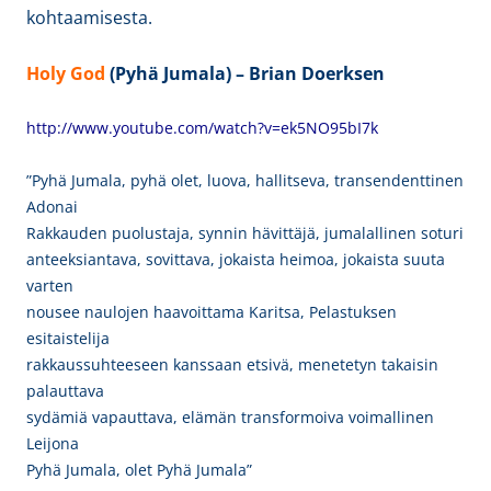
kohtaamisesta.
Holy God
(Pyhä Jumala) – Brian Doerksen
http://www.youtube.com/watch?v=ek5NO95bI7k
”Pyhä Jumala, pyhä olet, luova, hallitseva, transendenttinen
Adonai
Rakkauden puolustaja, synnin hävittäjä, jumalallinen soturi
anteeksiantava, sovittava, jokaista heimoa, jokaista suuta
varten
nousee naulojen haavoittama Karitsa, Pelastuksen
esitaistelija
rakkaussuhteeseen kanssaan etsivä, menetetyn takaisin
palauttava
sydämiä vapauttava, elämän transformoiva voimallinen
Leijona
Pyhä Jumala, olet Pyhä Jumala”