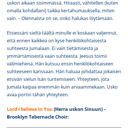
uskon aikaan sisimmässä. Hitaasti, vähitellen (kuten
omalla kohdallani) taikka kertahumauksella, miten
vain. – Olennaista on se, onko halukas löytämään.
Etsiessäni sieltä täältä minulle ei koskaan valjennut,
että ennen kaikkea on kyse henkilökohtaisesta
suhteesta Jumalaan. Ei vain tietämisestä ja
ymmärtämisestä vaan suhteesta. Jeesus toimii
välimiehenä. Hän kutsuu ensin henkilökohtaiseen
suhteeseen kanssaan. Hän haluaa johdattaa jokaisen
etsivän sielun Isän tuntemiseen. Yhteyteen, jota
Jumala kaipaa enemmän kuin arvaammekaan. Usko
avaa portin tähän yhteyteen.
Lord I believe in You
(Herra uskon Sinuun) –
Brooklyn Tabernacle Choir: