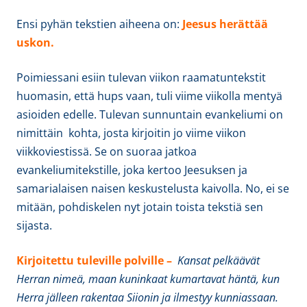
Ensi pyhän tekstien aiheena on:
Jeesus herättää
uskon.
Poimiessani esiin tulevan viikon raamatuntekstit
huomasin, että hups vaan, tuli viime viikolla mentyä
asioiden edelle. Tulevan sunnuntain evankeliumi on
nimittäin kohta, josta kirjoitin jo viime viikon
viikkoviestissä. Se on suoraa jatkoa
evankeliumitekstille, joka kertoo Jeesuksen ja
samarialaisen naisen keskustelusta kaivolla. No, ei se
mitään, pohdiskelen nyt jotain toista tekstiä sen
sijasta.
Kirjoitettu tuleville polville –
Kansat pelkäävät
Herran nimeä, maan kuninkaat kumartavat häntä, kun
Herra jälleen rakentaa Siionin ja ilmestyy kunniassaan.