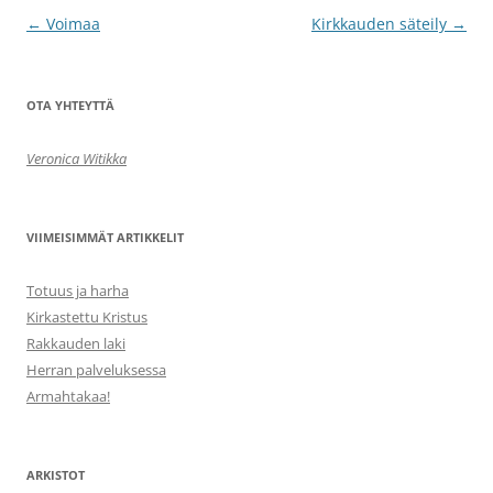
Artikkelien
←
Voimaa
Kirkkauden säteily
→
selaus
OTA YHTEYTTÄ
Veronica Witikka
VIIMEISIMMÄT ARTIKKELIT
Totuus ja harha
Kirkastettu Kristus
Rakkauden laki
Herran palveluksessa
Armahtakaa!
ARKISTOT