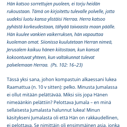
Hän katsoo sorrettujen puoleen, ei torju heidän
rukoustaan. Tämä on kirjoitettu tulevalle polvelle, jotta
uudeksi luotu kansa ylistäisi Herraa. Herra katsoo
pyhästä korkeudestaan, tähyää taivaasta maan päälle.
Hän kuulee vankien vaikerruksen, hän vapauttaa
kuoleman omat. Siionissa kuulutetaan Herran nimeä,
Jerusalem kaikuu hänen kiitostaan, kun kansat
kokoontuvat yhteen, kun valtakunnat tulevat
palvelemaan Herraa. (Ps. 102: 16–23)
Tässä yksi sana, johon kompastuin alkaessani lukea
Raamattua (n. 10 v sitten): pelko. Minusta Jumalassa
ei ollut mitään pelättävää. Miksi siis jopa Hänen
nimeäänkin pelättiin? Pelottava Jumala – en minä
sellaisesta Jumalasta halunnut lukea! Minun
käsitykseni Jumalasta oli että Hän on rakkaudellinen,
ei pelottava. Se nimittäin oli ensimmäinen asia, jonka