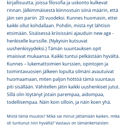
kirjallisuutta, joissa filosofia ja uskonto kulkevat
rinnan. Jälkimmäisestä kiinnostuin siinä määrin, että
jäin sen pariin 20 vuodeksi. Kunnes huomasin, ettei
kaikki ollut kohdallaan. Pohdin, mistä nyt lähtisin
etsimään. Sisäisessä kriisissäni ajauduin new age -
henkiselle kurssille. (Nykyisin kutsuvat
uushenkisyydeksi.) Tämän suuntauksen opit
imaisivat mukaansa. Kaikki tuntui pelkästään hyvältä.
Kunnes – lukemattoimien kurssien, opintojen ja
toimintavuosien jälkeen lopulta silmäni avautuivat
huomaamaan, miten paljon höttöä tämä suuntaus
piti sisällään. Vähitellen jätin kaikki uushenkiset jutut.
Sillä olin löytänyt jotain parempaa, aidompaa,
todellisempaa. Näin koin silloin, ja näin koen yhä.
Mistä tämä muutos? Mikä sai minut jättämään kaiken, mikä
oli tuntunut niin hyvältä? Vastaus on tämänkertaisten