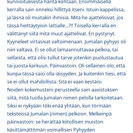
kunnioituksesta häntä kohtaan. Ensimmäisellä
kerralla sain onneksi hillittyä itseni. Istuin kappelissa,
ja läsnä oli muitakin ihmisiä. Mitä he ajattelisivat, jos
tässä heittäytyisin lattialle…?!! Toisella kerralla en
välittänyt siitä mitä muut ajattelivat. En pystynyt.
Kyyneleet virtasivat valtoimenaan. Jumalan pyhyys oli
niin valtava. Ei se ollut lamaannuttavaa pelkoa, tai
sellaista, että olisi tullut tarve jotenkin puolustautua
tai juosta karkuun. Päinvastoin. Oli sellainen olo, että
kunpa tässä saisi olla iäisyyden. Ja kuitenkin tiesi, että
se ei ollut mahdollista. Sitä ei vaan kestäisi.
Noiden kokemusteni perusteella sain aavistuksen
siitä, mitä tuolla Jumalan nimen pelolla tarkoitetaan.
Siksi ei nykyään töki enää yhtään, kun törmään
teksteissä Jumalan (nimen) pelkoon. Melkeinpä
päinvastoin: se herättää kiitollisen muiston
käsittämättömän voimallisen Pyhyyden