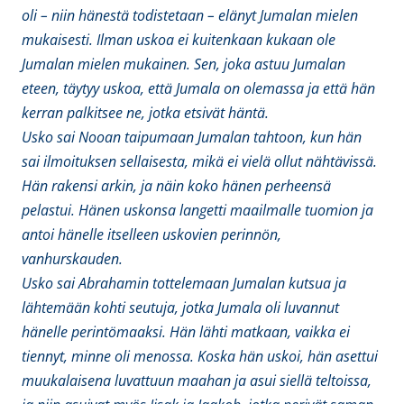
oli – niin hänestä todistetaan – elänyt Jumalan mielen
mukaisesti. Ilman uskoa ei kuitenkaan kukaan ole
Jumalan mielen mukainen. Sen, joka astuu Jumalan
eteen, täytyy uskoa, että Jumala on olemassa ja että hän
kerran palkitsee ne, jotka etsivät häntä.
Usko sai Nooan taipumaan Jumalan tahtoon, kun hän
sai ilmoituksen sellaisesta, mikä ei vielä ollut nähtävissä.
Hän rakensi arkin, ja näin koko hänen perheensä
pelastui. Hänen uskonsa langetti maailmalle tuomion ja
antoi hänelle itselleen uskovien perinnön,
vanhurskauden.
Usko sai Abrahamin tottelemaan Jumalan kutsua ja
lähtemään kohti seutuja, jotka Jumala oli luvannut
hänelle perintömaaksi. Hän lähti matkaan, vaikka ei
tiennyt, minne oli menossa. Koska hän uskoi, hän asettui
muukalaisena luvattuun maahan ja asui siellä teltoissa,