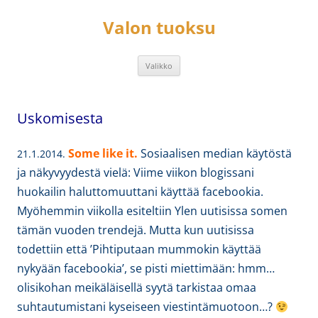
Siirry
sisältöön
Valon tuoksu
Valikko
Uskomisesta
Some like it.
Sosiaalisen median käytöstä
21.1.2014.
ja näkyvyydestä vielä: Viime viikon blogissani
huokailin haluttomuuttani käyttää facebookia.
Myöhemmin viikolla esiteltiin Ylen uutisissa somen
tämän vuoden trendejä. Mutta kun uutisissa
todettiin että ’Pihtiputaan mummokin käyttää
nykyään facebookia’, se pisti miettimään: hmm…
olisikohan meikäläisellä syytä tarkistaa omaa
suhtautumistani kyseiseen viestintämuotoon…?