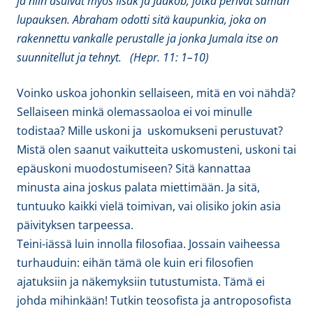
ja niin asuivat myös Iisak ja Jaakob, jotka perivät saman
lupauksen. Abraham odotti sitä kaupunkia, joka on
rakennettu vankalle perustalle ja jonka Jumala itse on
suunnitellut ja tehnyt. (Hepr. 11: 1–10)
Voinko uskoa johonkin sellaiseen, mitä en voi nähdä?
Sellaiseen minkä olemassaoloa ei voi minulle
todistaa? Mille uskoni ja uskomukseni perustuvat?
Mistä olen saanut vaikutteita uskomusteni, uskoni tai
epäuskoni muodostumiseen? Sitä kannattaa
minusta aina joskus palata miettimään. Ja sitä,
tuntuuko kaikki vielä toimivan, vai olisiko jokin asia
päivityksen tarpeessa.
Teini-iässä luin innolla filosofiaa. Jossain vaiheessa
turhauduin: eihän tämä ole kuin eri filosofien
ajatuksiin ja näkemyksiin tutustumista. Tämä ei
johda mihinkään! Tutkin teosofista ja antroposofista