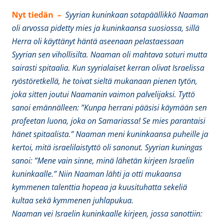
Nyt tiedän –
Syyrian kuninkaan sotapäällikkö Naaman
oli arvossa pidetty mies ja kuninkaansa suosiossa, sillä
Herra oli käyttänyt häntä aseenaan pelastaessaan
Syyrian sen vihollisilta. Naaman oli mahtava soturi mutta
sairasti spitaalia. Kun syyrialaiset kerran olivat Israelissa
ryöstöretkellä, he toivat sieltä mukanaan pienen tytön,
joka sitten joutui Naamanin vaimon palvelijaksi. Tyttö
sanoi emännälleen: ”Kunpa herrani pääsisi käymään sen
profeetan luona, joka on Samariassa! Se mies parantaisi
hänet spitaalista.” Naaman meni kuninkaansa puheille ja
kertoi, mitä israelilaistyttö oli sanonut. Syyrian kuningas
sanoi: ”Mene vain sinne, minä lähetän kirjeen Israelin
kuninkaalle.” Niin Naaman lähti ja otti mukaansa
kymmenen talenttia hopeaa ja kuusituhatta sekeliä
kultaa sekä kymmenen juhlapukua.
Naaman vei Israelin kuninkaalle kirjeen, jossa sanottiin: