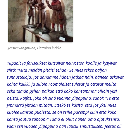
Jeesus vangittuna, Hattulan kirkko
Ylipapit ja fariseukset kutsuivat neuvoston koolle ja kysyivät
siltä: ”Mitä meidän pitäisi tehdä? Se mies tekee paljon
tunnustekoja. Jos annamme hänen jatkaa näin, häneen uskovat
kohta kaikki, ja silloin roomalaiset tulevat ja ottavat meiltä
sekä tämän pyhän paikan että koko kansamme.” Silloin yksi
heistä, Kaifas, joka oli sinä vuonna ylipappina, sanoi: ”Te ette
ymmärrä yhtään mitään. Ettekö te käsitä, että jos yksi mies
kuolee kansan puolesta, se on teille parempi kuin että koko
kansa joutuu tuhoon?” Tämä ei ollut hänen oma ajatuksensa,
vaan sen vuoden ylipappina hän lausui ennustuksen: Jeesus oli