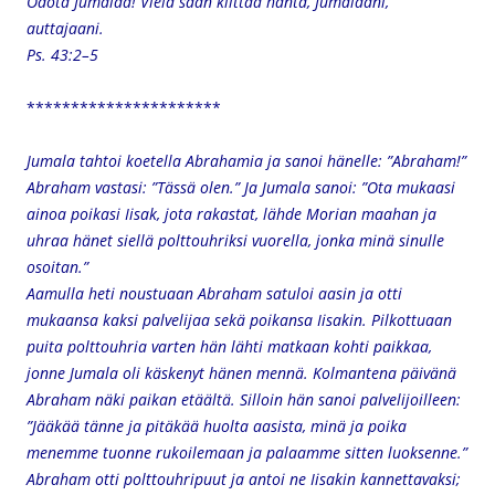
Odota Jumalaa! Vielä saan kiittää häntä, Jumalaani,
auttajaani.
Ps. 43:2–5
**********************
Jumala tahtoi koetella Abrahamia ja sanoi hänelle: ”Abraham!”
Abraham vastasi: ”Tässä olen.” Ja Jumala sanoi: ”Ota mukaasi
ainoa poikasi Iisak, jota rakastat, lähde Morian maahan ja
uhraa hänet siellä polttouhriksi vuorella, jonka minä sinulle
osoitan.”
Aamulla heti noustuaan Abraham satuloi aasin ja otti
mukaansa kaksi palvelijaa sekä poikansa Iisakin. Pilkottuaan
puita polttouhria varten hän lähti matkaan kohti paikkaa,
jonne Jumala oli käskenyt hänen mennä. Kolmantena päivänä
Abraham näki paikan etäältä. Silloin hän sanoi palvelijoilleen:
”Jääkää tänne ja pitäkää huolta aasista, minä ja poika
menemme tuonne rukoilemaan ja palaamme sitten luoksenne.”
Abraham otti polttouhripuut ja antoi ne Iisakin kannettavaksi;