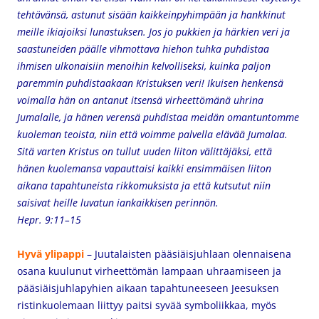
tehtävänsä, astunut sisään kaikkeinpyhimpään ja hankkinut
meille ikiajoiksi lunastuksen. Jos jo pukkien ja härkien veri ja
saastuneiden päälle vihmottava hiehon tuhka puhdistaa
ihmisen ulkonaisiin menoihin kelvolliseksi, kuinka paljon
paremmin puhdistaakaan Kristuksen veri! Ikuisen henkensä
voimalla hän on antanut itsensä virheettömänä uhrina
Jumalalle, ja hänen verensä puhdistaa meidän omantuntomme
kuoleman teoista, niin että voimme palvella elävää Jumalaa.
Sitä varten Kristus on tullut uuden liiton välittäjäksi, että
hänen kuolemansa vapauttaisi kaikki ensimmäisen liiton
aikana tapahtuneista rikkomuksista ja että kutsutut niin
saisivat heille luvatun iankaikkisen perinnön.
Hepr. 9:11–15
Hyvä ylipappi
– Juutalaisten pääsiäisjuhlaan olennaisena
osana kuulunut virheettömän lampaan uhraamiseen ja
pääsiäisjuhlapyhien aikaan tapahtuneeseen Jeesuksen
ristinkuolemaan liittyy paitsi syvää symboliikkaa, myös