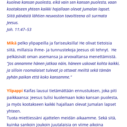
kuoleva kansan puolesta, eikä vain sen kansan puolesta, vaan
kootakseen yhteen kaikki hajallaan olevat Jumalan lapset.
Siitä päivästä lähtien neuvoston tavoitteena oli surmata
Jeesus.
Joh. 11:47–53
Mikä
pelko ylipapeilla ja fariseuksilla! He olivat tietoisia
siitä, millaisia ihme- ja tunnustekoja Jeesus oli tehnyt. He
pelkäsivät oman asemansa ja arvovaltansa menettämistä.
”Jos annamme hänen jatkaa näin, häneen uskovat kohta kaikki,
ja silloin roomalaiset tulevat ja ottavat meiltä sekä tämän
pyhän paikan että koko kansamme.”
Ylipappi
Kaifas lausui tietämättään ennustuksen, joka piti
paikkaansa: Jeesus tulisi kuolemaan koko kansan puolesta,
ja
myös kootakseen kaikki hajallaan olevat Jumalan lapset
yhteen.
Tuota miettiessäni ajattelen meidän aikaamme. Sekä sitä,
kuinka sankoin joukoin juutalaisia on viime aikoina