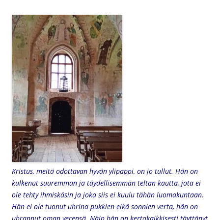
Kristus, meitä odottavan hyvän ylipappi, on jo tullut. Hän on
kulkenut suuremman ja täydellisemmän teltan kautta, jota ei
ole tehty ihmiskäsin ja joka siis ei kuulu tähän luomakuntaan.
Hän ei ole tuonut uhrina pukkien eikä sonnien verta, hän on
uhrannut oman verensä. Näin hän on kertakaikkisesti täyttänyt