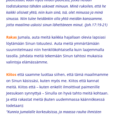
todistuksensa tähden uskovat minuun. Minä rukoilen, että he
kaikki olisivat yhtä, niin kuin sinä, Isä, olet minussa ja minä
sinussa. Niin tulee heidänkin olla yhtä meidän kanssamme,
jotta maailma uskoisi sinun lähettäneen minut. (Joh.17:19-21)
Rakas
Jumala, auta meitä kaikkia hajallaan olevia lapsiasi
löytämään Sinun totuutesi. Auta meitä ymmärtämään
suunnitelmaasi niin henkilökohtaisella kuin laajemmalla
tasolla. Johdata meitä tekemään Sinun tahtosi mukaisia
valintoja elämässämme.
Kiitos
että saamme luottaa siihen, että tämä maailmamme
on Sinun käsissäsi, kuten myös me. Kiitos että kannat
meitä. Kiitos että – kuten enkelit ilmoittivat paimenille
Jeesuksen synnyttyä – Sinulla on hyvä tahto meitä kohtaan.
Ja että rakastat meitä (kuten uudemmassa käännöksessä
todetaan):
”Kunnia Jumalalle korkeuksissa, ja maassa rauha ihmisten