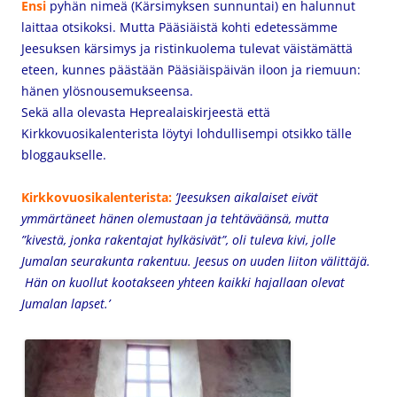
Ensi
pyhän nimeä (Kärsimyksen sunnuntai) en halunnut
laittaa otsikoksi. Mutta Pääsiäistä kohti edetessämme
Jeesuksen kärsimys ja ristinkuolema tulevat väistämättä
eteen, kunnes päästään Pääsiäispäivän iloon ja riemuun:
hänen ylösnousemukseensa.
Sekä alla olevasta Heprealaiskirjeestä että
Kirkkovuosikalenterista löytyi lohdullisempi otsikko tälle
bloggaukselle.
Kirkkovuosikalenterista:
’Jeesuksen aikalaiset eivät
ymmärtäneet hänen olemustaan ja tehtäväänsä, mutta
”kivestä, jonka rakentajat hylkäsivät”, oli tuleva kivi, jolle
Jumalan seurakunta rakentuu. Jeesus on uuden liiton välittäjä.
Hän on kuollut kootakseen yhteen kaikki hajallaan olevat
Jumalan lapset.’