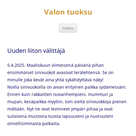
Siirry
sisältöön
Valon tuoksu
Valikko
Uuden liiton välittäjä
5.4.2025. Maaliskuun viimeisenä päivänä pihan
ensimmäiset sinivuokot avasivat terälehtensä. Se on
minulle joka kevät aina yhtä sykähdyttävä näky!
Noilla sinivuokoilla on aivan erityinen paikka sydämessäni.
Ennen kuin rakkaitten isovanhempieni, mummun ja
mupan, kesäpaikka myytiin, toin sieltä sinivuokkoja pienen
mättään. Nyt ne ovat levinneet ympäri pihaa ja ovat
suloisena muistona tuosta lapsuuteni ja nuoruuteni
onnellisimmasta paikasta.