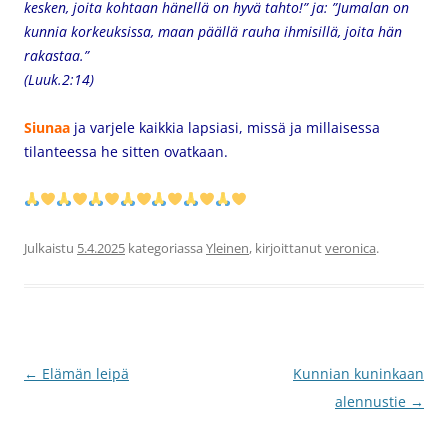
kesken, joita kohtaan hänellä on hyvä tahto!” ja:
”Jumalan on
kunnia korkeuksissa, maan päällä rauha ihmisillä, joita hän
rakastaa.”
(Luuk.2:14)
Siunaa
ja varjele kaikkia lapsiasi, missä ja millaisessa
tilanteessa he sitten ovatkaan.
Julkaistu
5.4.2025
kategoriassa
Yleinen
, kirjoittanut
veronica
.
Artikkelien
←
Elämän leipä
Kunnian kuninkaan
selaus
alennustie
→