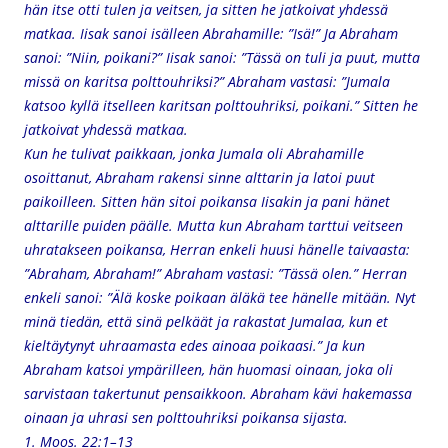
hän itse otti tulen ja veitsen, ja sitten he jatkoivat yhdessä
matkaa. Iisak sanoi isälleen Abrahamille: ”Isä!” Ja Abraham
sanoi: ”Niin, poikani?” Iisak sanoi: ”Tässä on tuli ja puut, mutta
missä on karitsa polttouhriksi?” Abraham vastasi: ”Jumala
katsoo kyllä itselleen karitsan polttouhriksi, poikani.” Sitten he
jatkoivat yhdessä matkaa.
Kun he tulivat paikkaan, jonka Jumala oli Abrahamille
osoittanut, Abraham rakensi sinne alttarin ja latoi puut
paikoilleen. Sitten hän sitoi poikansa Iisakin ja pani hänet
alttarille puiden päälle. Mutta kun Abraham tarttui veitseen
uhratakseen poikansa, Herran enkeli huusi hänelle taivaasta:
”Abraham, Abraham!” Abraham vastasi: ”Tässä olen.” Herran
enkeli sanoi: ”Älä koske poikaan äläkä tee hänelle mitään. Nyt
minä tiedän, että sinä pelkäät ja rakastat Jumalaa, kun et
kieltäytynyt uhraamasta edes ainoaa poikaasi.” Ja kun
Abraham katsoi ympärilleen, hän huomasi oinaan, joka oli
sarvistaan takertunut pensaikkoon. Abraham kävi hakemassa
oinaan ja uhrasi sen polttouhriksi poikansa sijasta.
1. Moos. 22:1–13