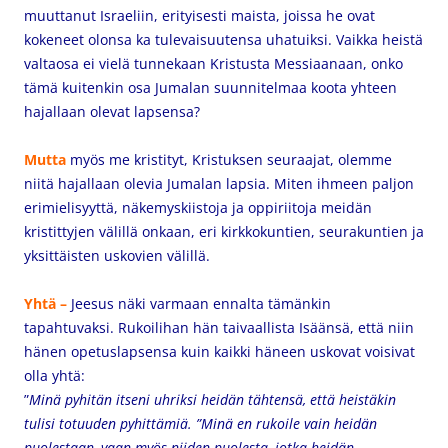
muuttanut Israeliin, erityisesti maista, joissa he ovat
kokeneet olonsa ka tulevaisuutensa uhatuiksi. Vaikka heistä
valtaosa ei vielä tunnekaan Kristusta Messiaanaan, onko
tämä kuitenkin osa Jumalan suunnitelmaa koota yhteen
hajallaan olevat lapsensa?
Mutta
myös me kristityt, Kristuksen seuraajat, olemme
niitä hajallaan olevia Jumalan lapsia. Miten ihmeen paljon
erimielisyyttä, näkemyskiistoja ja oppiriitoja meidän
kristittyjen välillä onkaan, eri kirkkokuntien, seurakuntien ja
yksittäisten uskovien välillä.
Yhtä –
Jeesus
näki varmaan ennalta tämänkin
tapahtuvaksi. Rukoilihan hän taivaallista Isäänsä, että niin
hänen opetuslapsensa kuin kaikki häneen uskovat voisivat
olla yhtä:
”
Minä pyhitän itseni uhriksi heidän tähtensä, että heistäkin
tulisi totuuden pyhittämiä. ”Minä en rukoile vain heidän
puolestaan, vaan myös niiden puolesta, jotka heidän