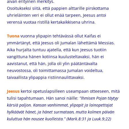
aivan erityinen merkitys.
Osoitukseksi siitä, että pappien alttarille pirskottama
uhrieläinten veri ei ollut enää tarpeen, Jeesus antoi
verensä vuotaa ristillä kertakaikkisena uhrina.
Tuona
vuonna ylipapin tehtävässä ollut Kaifas ei
ymmärtänyt, että Jeesus oli Jumalan lähettämä Messias.
Aika hurjalta tuntuu ajatella, että kun Jeesus tuotiin
vangittuna hänen kotiinsa kuulusteltavaksi, hän ei
aavistanut, että hän, jolla oli ylin päätäntävalta
neuvostossa, oli toimittamassa Jumalan voideltua,
taivaallista ylipappia ristiinnaulittavaksi.
Jeesus
kertoi opetuslapsilleen useampaan otteeseen, mitä
tulisi tapahtumaan. Hän sanoi näille:
”Ihmisen Pojan täytyy
kärsiä paljon. Kansan vanhimmat, ylipapit ja lainopettajat
hylkäävät hänet, ja hänet surmataan, mutta kolmen päivän
kuluttua hän nousee kuolleista.” (Mark.8:31 ja Luuk.9;22)