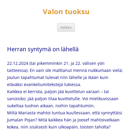
Siirry
sisältöön
Valon tuoksu
Valikko
Herran syntymä on lähellä
22.12.2024 (tai pikemminkin 21. ja 22. välisen yön
taitteessa). En vain ole malttanut mennä nukkumaan vielä;
Joulun tapahtumat tulevat niin lähelle ja ikään kuin
eläväksi evankeliumitekstejä lukiessa.
Kaikkea ei kerrota, paljon jää kuvittelun varaan – tai
sanoisiko: jää paljon tilaa kuvittelulle. Voi mielikuvissaan
sukeltaa tuohon aikaan, noihin tapahtumiin.
Miltä Mariasta mahtoi tuntua kuullessaan, että synnyttäisi
Jumalan Pojan? Mitä kaikkea hän ja Joosef mahtoivatkaan
kokea, niin sisäisesti kuin ulkoapäin, toisten taholta?