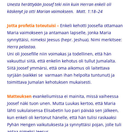
Unesta herättyään Joosef teki niin kuin Herran enkeli oli
käskenyt ja otti Marian vaimokseen. Matt. 1:18–24
Jotta profetia toteutuisi –
Enkeli kehotti Joosefia ottamaan
Maria vaimokseen ja antamaan lapselle, jonka Maria
synnyttäisi, nimeksi Jeesus (hepr. Jeshua). Nimi merkitsee:
Herra pelastaa.
Uni oli Joosefille niin voimakas ja todellinen, että hän
vakuuttui siitä, että enkelin kehotus oli tullut Jumalalta.
Siitä Joosef ymmärsi, että oma aikomus oli laitettava
syrjään (vaikkei se varmaan ihan helpolta tuntunut) ja
toimittava Jumalan kehotuksen mukaisesti.
Matteuksen
evankeliumissa ei mainita, missä vaiheessa
Joosef näki tuon unen. Mutta Luukas kertoo, että Maria
lähti sukulaisensa Elisabetin luo pari päivää sen jälkeen,
kun enkeli oli kertonut hänelle, että hän tulisi raskaaksi
Pyhän Hengen vaikutuksesta ja synnyttäisi pojan, jolle tuli
antaa nimeksi Jeesus.