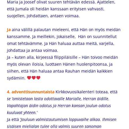
Maria ja Joosef olivat suuren tehtävän edessä. Ajattelen,
että Jumala oli heidän kanssaan erityisen vahvasti,
suojellen, johdattaen, antaen voimaa.
Ja
aina välillä palautan mieleeni, että Hän on myös meidän
kanssamme. Ja meillekin, jokaiselle, Hän on suunnitellut
omat tehtävämme. Ja Hän haluaa auttaa meitä, varjella,
johdattaa ja antaa voimaa.
Ja – kuten alla, kirjeessä filippiläisille – Hän toivoo meidän
myös olevan iloisia, luottaen Hänen huolenpitoonsa, ja
siihen, että Hän haluaa antaa Rauhan meidän kaikkien
sydämiin.
4. adventtisunnuntaista
Kirkkovuosikalenteri toteaa, että
se ’omistetaan lasta odottavalle Marialle, Herran äidille.
Vapahtajan äidin odotus ja Herran kansan joulun odotus
kuuluvat yhteen.’
Ja että ’
Jouluun valmistautumisen loppuvaihe alkaa. Ihmisen
sisäisen mielialan tulee olla valmis suuren sanoman