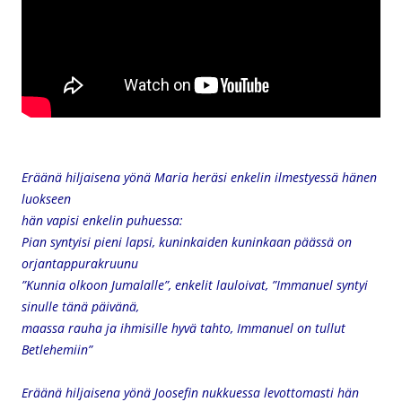
Eräänä hiljaisena yönä Maria heräsi e
nkelin ilmestyessä hänen
luokseen
hän vapisi enkelin puhuessa:
Pian syntyisi pieni lapsi,
kuninkaiden kuninkaan päässä on
orjantappurakruunu
”Kunnia olkoon Jumalalle”, enkelit lauloivat,
”Immanuel syntyi
sinulle tänä päivänä,
maassa rauha ja ihmisille hyvä tahto,
Immanuel on tullut
Betlehemiin”
Eräänä hiljaisena yönä Joosefin nukkuessa levottomasti
hän