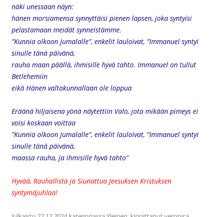
näki unessaan näyn:
hänen morsiamensa synnyttäisi pienen lapsen,
joka syntyisi
pelastamaan meidät synneistämme.
”Kunnia olkoon Jumalalle”, enkelit lauloivat,
”Immanuel syntyi
sinulle tänä päivänä,
rauha maan päällä, ihmisille hyvä tahto.
Immanuel on tullut
Betlehemiin
eikä Hänen valtakunnallaan ole loppua
Eräänä hiljaisena yönä näytettiin Valo,
jota mikään pimeys ei
voisi koskaan voittaa
”Kunnia olkoon Jumalalle”, enkelit lauloivat,
”Immanuel syntyi
sinulle tänä päivänä,
maassa rauha, ja ihmisille hyvä tahto”
Hyvää, Rauhallista ja Siunattua Jeesuksen Kristuksen
syntymäjuhlaa!
Julkaistu
22.12.2024
kategoriassa
Yleinen
, kirjoittanut
veronica
.