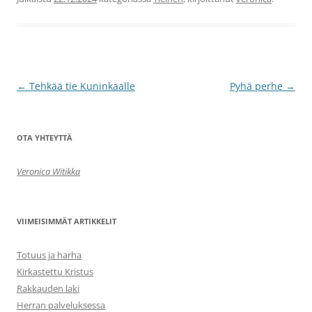
Artikkelien
←
Tehkää tie Kuninkaalle
Pyhä perhe
→
selaus
OTA YHTEYTTÄ
Veronica Witikka
VIIMEISIMMÄT ARTIKKELIT
Totuus ja harha
Kirkastettu Kristus
Rakkauden laki
Herran palveluksessa