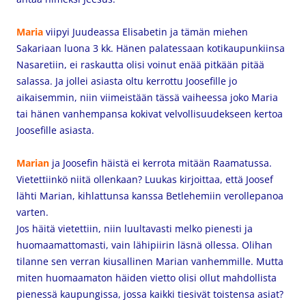
Maria
viipyi Juudeassa Elisabetin ja tämän miehen
Sakariaan luona 3 kk. Hänen palatessaan kotikaupunkiinsa
Nasaretiin, ei raskautta olisi voinut enää pitkään pitää
salassa. Ja jollei asiasta oltu kerrottu Joosefille jo
aikaisemmin, niin viimeistään tässä vaiheessa joko Maria
tai hänen vanhempansa kokivat velvollisuudekseen kertoa
Joosefille asiasta.
Marian
ja Joosefin häistä ei kerrota mitään Raamatussa.
Vietettiinkö niitä ollenkaan? Luukas kirjoittaa, että Joosef
lähti Marian, kihlattunsa kanssa Betlehemiin verollepanoa
varten.
Jos häitä vietettiin, niin luultavasti melko pienesti ja
huomaamattomasti, vain lähipiirin läsnä ollessa. Olihan
tilanne sen verran kiusallinen Marian vanhemmille. Mutta
miten huomaamaton häiden vietto olisi ollut mahdollista
pienessä kaupungissa, jossa kaikki tiesivät toistensa asiat?