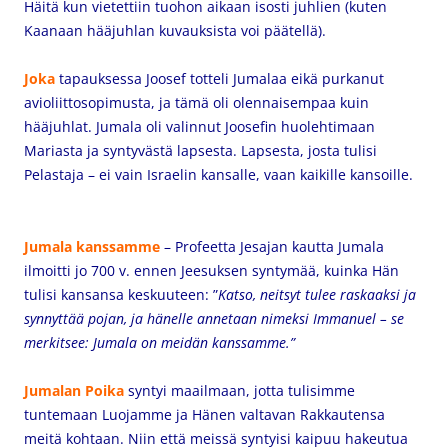
Häitä kun vietettiin tuohon aikaan isosti juhlien (kuten
Kaanaan hääjuhlan kuvauksista voi päätellä).
Joka
tapauksessa Joosef totteli Jumalaa eikä purkanut
avioliittosopimusta, ja tämä oli olennaisempaa kuin
hääjuhlat. Jumala oli valinnut Joosefin huolehtimaan
Mariasta ja syntyvästä lapsesta. Lapsesta, josta tulisi
Pelastaja – ei vain Israelin kansalle, vaan kaikille kansoille.
Jumala kanssamme
– Profeetta Jesajan kautta Jumala
ilmoitti jo 700 v. ennen Jeesuksen syntymää, kuinka Hän
tulisi kansansa keskuuteen: ”
Katso, neitsyt tulee raskaaksi ja
synnyttää pojan,
ja hänelle annetaan nimeksi Immanuel –
se
merkitsee: Jumala on meidän kanssamme.”
Jumalan Poika
syntyi maailmaan, jotta tulisimme
tuntemaan Luojamme ja Hänen valtavan Rakkautensa
meitä kohtaan. Niin että meissä syntyisi kaipuu hakeutua