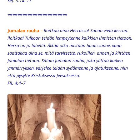
Sef. 3:14–17
************************
Jumalan rauha –
Iloitkaa aina Herrassa! Sanon vielä kerran:
iloitkaa! Tulkoon teidän lempeytenne kaikkien ihmisten tietoon.
Herra on jo lähellä. Älkää olko mistään huolissanne, vaan
saattakaa aina se, mitä tarvitsette, rukoillen, anoen ja kiittäen
Jumalan tietoon. Silloin Jumalan rauha, joka ylittää kaiken
ymmärryksen, varjelee teidän sydämenne ja ajatuksenne, niin
että pysytte Kristuksessa Jeesuksessa.
Fil. 4:4–7