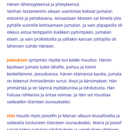
Hänen läheisyyteensä ja yhteyteensä.
Vanhan testamentin aikaan useimmat kokivat Jumalan
etäisenä ja pelottavana. Ainoastaan Mooses sai kiivetä ylös
pyhälle vuorelle kohtaamaan Jumalan. Ja vain ylipapeilla oli
oikeus astua temppelin Kaikkein pyhimpään, Jumalan
eteen. Ja vain profeetoilla ja joillakin kansan johtajilla oli
läheinen suhde Häneen.
Jeesuksen
syntymän myötä tuo kaikki muuttui. Hänen
kauttaan Jumala tulee lähelle, puhuu ja toimii
keskellämme. Jeesuksessa, hänen elämänsä kautta, Jumala
on kokenut ihmiselämän surut, kivut ja kärsimykset. Hän
ymmärtää ja on täynnä myötätuntoa ja lohdutusta. Hän
haluaa rohkaista ja antaa voimaa. Ja Hän voi muuttaa
vaikeatkin tilanteet siunaukseksi.
Hän
muutti myös Joosefin ja Marian alkuun kiusalliselta ja
vaikealta tuntuneen tilanteen siunaukseksi. Maria ja Joosef
saivat kokea Jumalan johdatuksen ja varjeluksen yhteisen