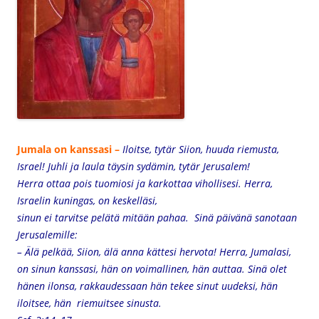
Jumala on kanssasi –
Iloitse, tytär Siion,
huuda riemusta,
Israel!
Juhli ja laula täysin sydämin,
tytär Jerusalem!
Herra ottaa pois tuomiosi
ja karkottaa vihollisesi.
Herra,
Israelin kuningas, on keskelläsi,
sinun ei tarvitse pelätä mitään pahaa.
Sinä päivänä sanotaan
Jerusalemille:
– Älä pelkää, Siion,
älä anna kättesi hervota!
Herra, Jumalasi,
on sinun kanssasi,
hän on voimallinen, hän auttaa.
Sinä olet
hänen ilonsa,
rakkaudessaan hän tekee sinut uudeksi,
hän
iloitsee, hän riemuitsee sinusta.