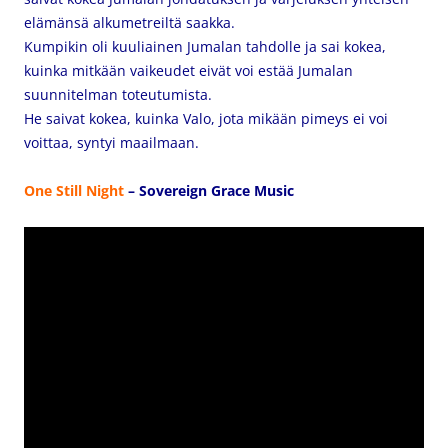
elämänsä alkumetreiltä saakka.
Kumpikin oli kuuliainen Jumalan tahdolle ja sai kokea,
kuinka mitkään vaikeudet eivät voi estää Jumalan
suunnitelman toteutumista.
He saivat kokea, kuinka Valo, jota mikään pimeys ei voi
voittaa, syntyi maailmaan.
One Still Night
– Sovereign Grace Music