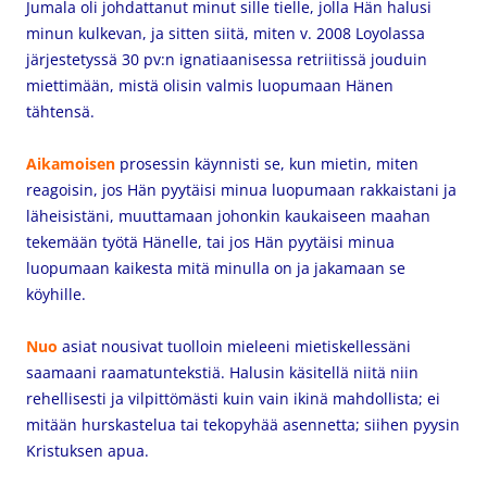
Jumala oli johdattanut minut sille tielle, jolla Hän halusi
minun kulkevan, ja sitten siitä, miten v. 2008 Loyolassa
järjestetyssä 30 pv:n ignatiaanisessa retriitissä jouduin
miettimään, mistä olisin valmis luopumaan Hänen
tähtensä.
Aikamoisen
prosessin käynnisti se, kun mietin, miten
reagoisin, jos Hän pyytäisi minua luopumaan rakkaistani ja
läheisistäni, muuttamaan johonkin kaukaiseen maahan
tekemään työtä Hänelle, tai jos Hän pyytäisi minua
luopumaan kaikesta mitä minulla on ja jakamaan se
köyhille.
Nuo
asiat nousivat tuolloin mieleeni mietiskellessäni
saamaani raamatuntekstiä. Halusin käsitellä niitä niin
rehellisesti ja vilpittömästi kuin vain ikinä mahdollista; ei
mitään hurskastelua tai tekopyhää asennetta; siihen pyysin
Kristuksen apua.