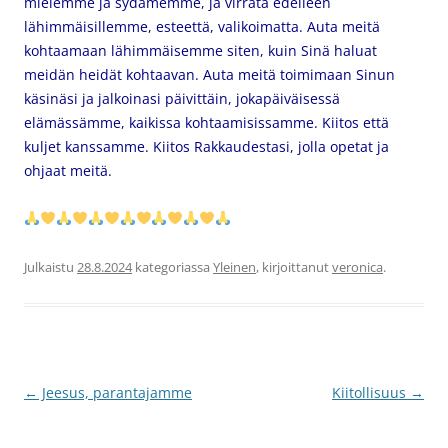
mielemme ja sydämemme, ja virrata edelleen
lähimmäisillemme, esteettä, valikoimatta. Auta meitä
kohtaamaan lähimmäisemme siten, kuin Sinä haluat
meidän heidät kohtaavan. Auta meitä toimimaan Sinun
käsinäsi ja jalkoinasi päivittäin, jokapäiväisessä
elämässämme, kaikissa kohtaamisissamme. Kiitos että
kuljet kanssamme. Kiitos Rakkaudestasi, jolla opetat ja
ohjaat meitä.
Julkaistu
28.8.2024
kategoriassa
Yleinen
, kirjoittanut
veronica
.
Artikkelien
←
Jeesus, parantajamme
Kiitollisuus
→
selaus