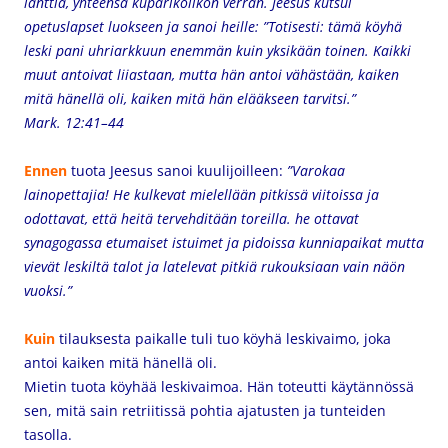
lanttia, yhteensä kuparikolikon verran. Jeesus kutsui
opetuslapset luokseen ja sanoi heille: ”Totisesti: tämä köyhä
leski pani uhriarkkuun enemmän kuin yksikään toinen. Kaikki
muut antoivat liiastaan, mutta hän antoi vähästään, kaiken
mitä hänellä oli, kaiken mitä hän elääkseen tarvitsi.”
Mark. 12:41–44
Ennen
tuota Jeesus sanoi kuulijoilleen:
”Varokaa
lainopettajia! He kulkevat mielellään pitkissä viitoissa ja
odottavat, että heitä tervehditään toreilla. he ottavat
synagogassa etumaiset istuimet ja pidoissa kunniapaikat mutta
vievät leskiltä talot ja latelevat pitkiä rukouksiaan vain näön
vuoksi.”
Kuin
tilauksesta paikalle tuli tuo köyhä leskivaimo, joka
antoi kaiken mitä hänellä oli.
Mietin tuota köyhää leskivaimoa. Hän toteutti käytännössä
sen, mitä sain retriitissä pohtia ajatusten ja tunteiden
tasolla.