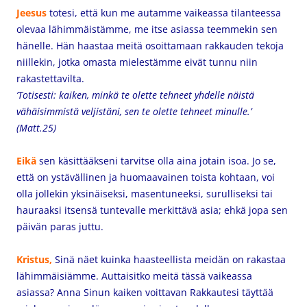
Jeesus
totesi, että kun me autamme vaikeassa tilanteessa
olevaa lähimmäistämme, me itse asiassa teemmekin sen
hänelle. Hän haastaa meitä osoittamaan rakkauden tekoja
niillekin, jotka omasta mielestämme eivät tunnu niin
rakastettavilta.
’Totisesti: kaiken, minkä te olette tehneet yhdelle näistä
vähäisimmistä veljistäni, sen te olette tehneet minulle.’
(Matt.25)
Eikä
sen käsittääkseni tarvitse olla aina jotain isoa. Jo se,
että on ystävällinen ja huomaavainen toista kohtaan, voi
olla jollekin yksinäiseksi, masentuneeksi, surulliseksi tai
hauraaksi itsensä tuntevalle merkittävä asia; ehkä jopa sen
päivän paras juttu.
Kristus,
Sinä näet kuinka haasteellista meidän on rakastaa
lähimmäisiämme. Auttaisitko meitä tässä vaikeassa
asiassa? Anna Sinun kaiken voittavan Rakkautesi täyttää