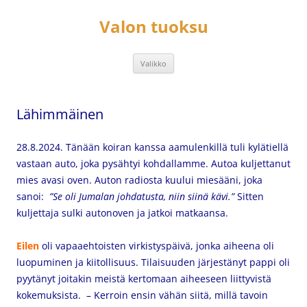
Siirry
sisältöön
Valon tuoksu
Valikko
Lähimmäinen
28.8.2024. Tänään koiran kanssa aamulenkillä tuli kylätiellä
vastaan auto, joka pysähtyi kohdallamme. Autoa kuljettanut
mies avasi oven. Auton radiosta kuului miesääni, joka
sanoi:
”Se oli Jumalan johdatusta, niin siinä kävi.”
Sitten
kuljettaja sulki autonoven ja jatkoi matkaansa.
Eilen
oli
vapaaehtoisten virkistyspäivä, jonka aiheena oli
luopuminen ja kiitollisuus. Tilaisuuden järjestänyt pappi oli
pyytänyt joitakin meistä kertomaan aiheeseen liittyvistä
kokemuksista. –
Kerroin ensin vähän siitä, millä tavoin