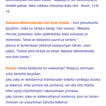
mitään pahaa. Näin rakkaus toteuttaa koko lain. Room. 13:8–
10
Rakasta lähimmäistäsi niin kuin itseäsi
–
Kun Jeesukselta
kysyttiin, mikä on tärkein käsky, hän vastasi:
”Rakasta
Herraa, Jumalaasi, koko sydämestäsi, koko sielustasi ja
mielestäsi. Tämä on käskyistä suurin ja tärkein.”
Jeesus ei kuitenkaan jättänyt vastaustaan tähän, vaan
jatkoi:
”Toinen yhtä tärkeä on tämä: Rakasta lähimmäistäsi
niin kuin itseäsi.”
Kumpi
noista käskyistä on vaikeampi? Riippuu varmaan
siitä, keneltä kysytään.
Joku joka on kohdannut elämässään todella rankkoja asioita
ja kokenut, ettei Jumala ole auttanut, voi olla sitä mieltä,
ettei pysty vilpittömästi rakastamaan Jumalaa.
Joku toinen, joka on katkeroittanut mielensä, kun on toisen
ihmisen tai useamman taholta kokenut