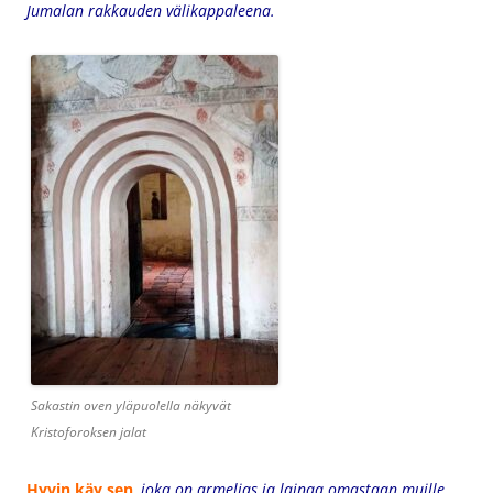
Jumalan rakkauden välikappaleena.
Sakastin oven yläpuolella näkyvät
Kristoforoksen jalat
Hyvin käy sen
, joka on armelias ja lainaa omastaan muille,