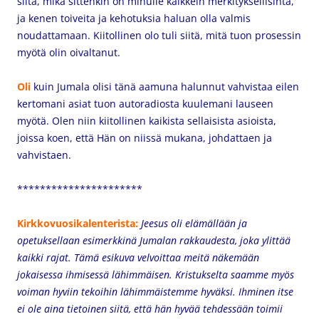
siitä, mikä sittenkin on minulle kaikkein merkityksellisintä,
ja kenen toiveita ja kehotuksia haluan olla valmis
noudattamaan. K
iitollinen olo tuli siitä, mitä tuon prosessin
myötä olin oivaltanut.
Oli
kuin Jumala olisi tänä aamuna halunnut vahvistaa eilen
kertomani asiat tuon autoradiosta kuulemani lauseen
myötä. Olen niin kiitollinen kaikista sellaisista asioista,
joissa koen, että Hän on niissä mukana, johdattaen ja
vahvistaen.
**********************
Kirkkovuosikalenterista:
Jeesus oli elämällään ja
opetuksellaan esimerkkinä Jumalan rakkaudesta, joka ylittää
kaikki rajat. Tämä esikuva velvoittaa meitä näkemään
jokaisessa ihmisessä lähimmäisen. Kristukselta saamme myös
voiman hyviin tekoihin lähimmäistemme hyväksi. Ihminen itse
ei ole aina tietoinen siitä, että hän hyvää tehdessään toimii