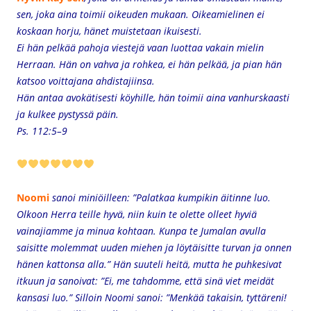
sen, joka aina toimii oikeuden mukaan. Oikeamielinen ei
koskaan horju, hänet muistetaan ikuisesti.
Ei hän pelkää pahoja viestejä vaan luottaa vakain mielin
Herraan. Hän on vahva ja rohkea, ei hän pelkää, ja pian hän
katsoo voittajana ahdistajiinsa.
Hän antaa avokätisesti köyhille, hän toimii aina vanhurskaasti
ja kulkee pystyssä päin.
Ps. 112:5–9
Noomi
sanoi miniöilleen: ”Palatkaa kumpikin äitinne luo.
Olkoon Herra teille hyvä, niin kuin te olette olleet hyviä
vainajiamme ja minua kohtaan. Kunpa te Jumalan avulla
saisitte molemmat uuden miehen ja löytäisitte turvan ja onnen
hänen kattonsa alla.” Hän suuteli heitä, mutta he puhkesivat
itkuun ja sanoivat: ”Ei, me tahdomme, että sinä viet meidät
kansasi luo.” Silloin Noomi sanoi: ”Menkää takaisin, tyttäreni!