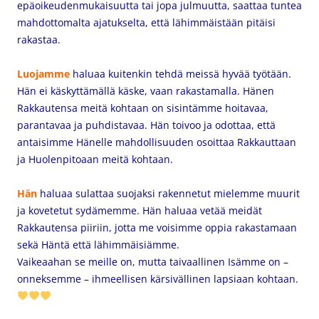
epäoikeudenmukaisuutta tai jopa julmuutta, saattaa tuntea
mahdottomalta ajatukselta, että lähimmäistään pitäisi
rakastaa.
Luojamme
haluaa kuitenkin tehdä meissä hyvää työtään.
Hän ei käskyttämällä käske, vaan rakastamalla. Hänen
Rakkautensa meitä kohtaan on sisintämme hoitavaa,
parantavaa ja puhdistavaa. Hän toivoo ja odottaa, että
antaisimme Hänelle mahdollisuuden osoittaa Rakkauttaan
ja Huolenpitoaan meitä kohtaan.
Hän
haluaa sulattaa suojaksi rakennetut mielemme muurit
ja kovetetut sydämemme. Hän haluaa vetää meidät
Rakkautensa piiriin, jotta me voisimme oppia rakastamaan
sekä Häntä että lähimmäisiämme.
Vaikeaahan se meille on, mutta taivaallinen Isämme on –
onneksemme – ihmeellisen kärsivällinen lapsiaan kohtaan.