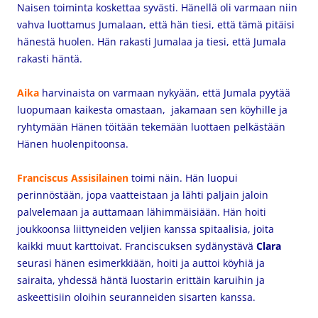
Naisen toiminta koskettaa syvästi. Hänellä oli varmaan niin
vahva luottamus Jumalaan, että hän tiesi, että tämä pitäisi
hänestä huolen.
Hän rakasti Jumalaa ja tiesi, että Jumala
rakasti häntä.
Aika
harvinaista on varmaan nykyään, että Jumala pyytää
luopumaan kaikesta omastaan, jakamaan sen köyhille ja
ryhtymään Hänen töitään tekemään luottaen pelkästään
Hänen huolenpitoonsa.
Franciscus Assisilainen
toimi näin. Hän luopui
perinnöstään, jopa vaatteistaan ja lähti paljain jaloin
palvelemaan ja auttamaan lähimmäisiään. Hän hoiti
joukkoonsa liittyneiden veljien kanssa spitaalisia, joita
kaikki muut karttoivat. Franciscuksen sydänystävä
Clara
seurasi hänen esimerkkiään, hoiti ja auttoi köyhiä ja
sairaita, yhdessä häntä luostarin erittäin karuihin ja
askeettisiin oloihin seuranneiden sisarten kanssa.