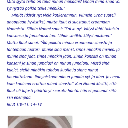
Mitä syytä teillä on tulla minun mukaani? Enhän minä enää voi
synnyttää poikia teille miehiksi.”
Miniät itkivät nyt vielä katkerammin. Viimein Orpa suuteli
anoppiaan hyvästiksi, mutta Ruut ei suostunut eroamaan
Noomista. Silloin Noomi sanoi: ”Katso nyt, kälysi lähti takaisin
kansansa ja jumalansa luo. Lähde sinäkin kälysi mukana.”
Mutta Ruut sanoi: ”Älä pakota minua eroamaan sinusta ja
lähtemään luotasi. Minne sinä menet, sinne minäkin menen, ja
minne sinä jäät, sinne minäkin jään. Sinun kansasi on minun
kansani ja sinun Jumalasi on minun Jumalani. Missä sinä
kuolet, siellä minäkin tahdon kuolla ja sinne minut
haudattakoon. Rangaiskoon minua Jumala nyt ja aina, jos muu
kuin kuolema erottaa minut sinusta!” Kun Noomi käsitti, että
Ruut oli lujasti päättänyt seurata häntä, hän ei puhunut siitä
sen enempää.
Ruut 1:8–11, 14–18