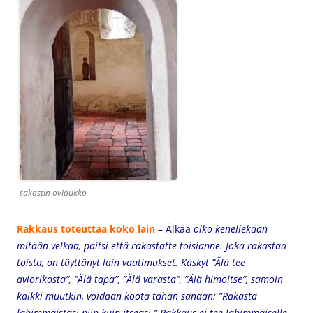
sakastin oviaukko
Rakkaus toteuttaa koko lain
– Älkää
olko kenellekään
mitään velkaa, paitsi että rakastatte toisianne. Joka rakastaa
toista, on täyttänyt lain vaatimukset. Käskyt ”Älä tee
aviorikosta”, ”Älä tapa”, ”Älä varasta”, ”Älä himoitse”, samoin
kaikki muutkin, voidaan koota tähän sanaan: ”Rakasta
lähimmäistäsi niin kuin itseäsi.” Rakkaus ei tee lähimmäiselle