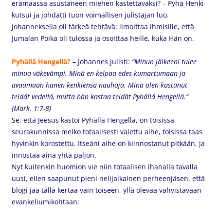
erämaassa asustaneen miehen kastettavaksi? – Pyhä Henki
kutsui ja johdatti tuon voimallisen julistajan luo.
Johanneksella oli tärkeä tehtävä: ilmoittaa ihmisille, että
Jumalan Poika oli tulossa ja osoittaa heille, kuka Hän on.
P
yhällä Hengellä
?
– Johannes julisti:
”Minun jälkeeni tulee
minua väkevämpi. Minä en kelpaa edes kumartumaan ja
avaamaan hänen kenkiensä nauhoja. Minä olen kastanut
teidät vedellä, mutta hän kastaa teidät Pyhällä Hengellä.”
(Mark. 1:7-8)
Se, että Jeesus kastoi Pyhällä Hengellä, on toisissa
seurakunnissa melko totaalisesti vaiettu aihe, toisissa taas
hyvinkin korostettu. Itseäni aihe on kiinnostanut pitkään, ja
innostaa aina yhtä paljon.
Nyt kuitenkin huomion vie niin totaalisen ihanalla tavalla
uusi, eilen saapunut pieni nelijalkainen perheenjäsen, että
blogi jää tällä kertaa vain toiseen,
yllä olevaa vahvistavaan
evankeliumikohtaan: