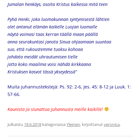
Jumalan henkäys, osoita Kristus kaikessa mitä teen
Pyhä Henki, joka luomakunnan syntymisestä lähtien
olet antanut elämän kaikelle Luojan luomalle
näytä voimasi taas kerran täällä maan päällä
anna seurakuntasi janota Sinua ohjaamaan suuntaa
suo, että rukoustemme tuoksu kohoaa
johdata meidät uhrautumisen tielle
jotta koko maailma voisi nähdä kirkkaana
Kristuksen kasvot tässä ykseydessä”
Muita juhannustekstejä: Ps. 92: 2-6, Jes. 45: 8-12 ja Luuk. 1:
57-66.
Kaunista ja siunattua Juhannusta meille kaikille!
Julkaistu
18.6.2018
kategoriassa
Yleinen
, kirjoittanut
veronica
.