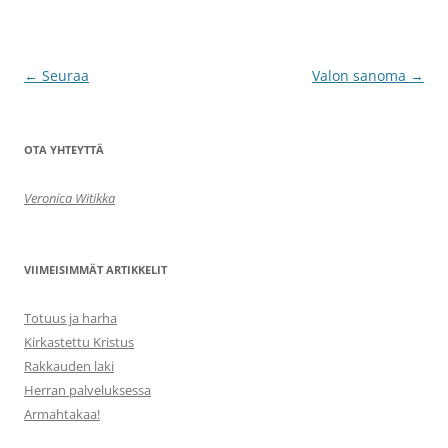
Artikkelien
←
Seuraa
Valon sanoma
→
selaus
OTA YHTEYTTÄ
Veronica Witikka
VIIMEISIMMÄT ARTIKKELIT
Totuus ja harha
Kirkastettu Kristus
Rakkauden laki
Herran palveluksessa
Armahtakaa!