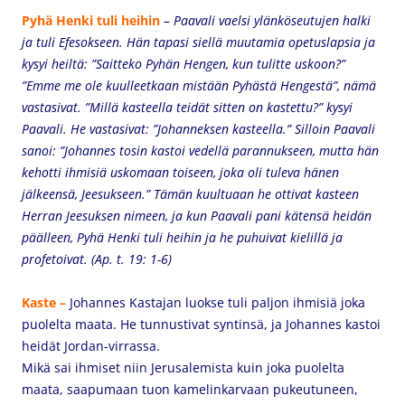
Pyhä Henki tuli
heihin
– Paavali vaelsi ylänköseutujen halki
ja tuli Efesokseen. Hän tapasi siellä muutamia opetuslapsia ja
kysyi heiltä: ”Saitteko Pyhän Hengen, kun tulitte uskoon?”
”Emme me ole kuulleetkaan mistään Pyhästä Hengestä”, nämä
vastasivat. ”Millä kasteella teidät sitten on kastettu?” kysyi
Paavali. He vastasivat: ”Johanneksen kasteella.” Silloin Paavali
sanoi: ”Johannes tosin kastoi vedellä parannukseen, mutta hän
kehotti ihmisiä uskomaan toiseen, joka oli tuleva hänen
jälkeensä, Jeesukseen.” Tämän kuultuaan he ottivat kasteen
Herran Jeesuksen nimeen, ja kun Paavali pani kätensä heidän
päälleen, Pyhä Henki tuli heihin ja he puhuivat kielillä ja
profetoivat. (
Ap. t. 19: 1-6)
Kaste –
Johannes Kastajan luokse tuli paljon ihmisiä joka
puolelta maata. He tunnustivat syntinsä, ja Johannes kastoi
heidät Jordan-virrassa.
Mikä sai ihmiset niin Jerusalemista kuin joka puolelta
maata, saapumaan tuon kamelinkarvaan pukeutuneen,