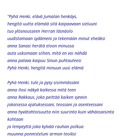
”Pyhä Henki, elävä Jumalan henkäys,
hengitä uutta elämää sitä kaipaavaan sieluuni
tuo ylösnousseen Herran läsnäolo
uudistamaan sydämeni ja tekemään minut eheäksi
anna Sanasi herätä eloon minussa
auta uskomaan siihen, mitä en voi nähdä
anna palava kaipuu Sinun puhtauteesi
Pyhä Henki, hengitä minuun uusi elämä
Pyhä Henki, tule ja pysy sisimmässäni
anna Ilosi näkyä kaikessa mitä teen
anna Rakkaus, joka peittää kaiken synnin
jokaisessa ajatuksessani, teossani ja asenteessani
anna hyvätahtoisuutta niin suurinta kuin vähäosaisinta
kohtaan
ja lempeyttä joka kylvää rauhan polkua
muunna ponnisteluni armon teoiksi