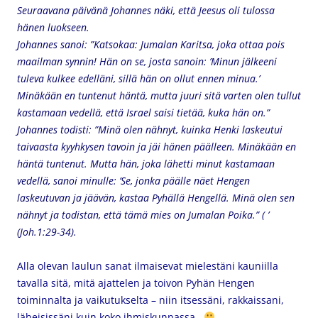
Seuraavana päivänä Johannes näki, että Jeesus oli tulossa
hänen luokseen.
Johannes sanoi: ”Katsokaa: Jumalan Karitsa, joka ottaa pois
maailman synnin! Hän on se, josta sanoin: ’Minun jälkeeni
tuleva kulkee edelläni, sillä hän on ollut ennen minua.’
Minäkään en tuntenut häntä, mutta juuri sitä varten olen tullut
kastamaan vedellä, että Israel saisi tietää, kuka hän on.”
Johannes todisti: ”Minä olen nähnyt, kuinka Henki laskeutui
taivaasta kyyhkysen tavoin ja jäi hänen päälleen. Minäkään en
häntä tuntenut. Mutta hän, joka lähetti minut kastamaan
vedellä, sanoi minulle: ’Se, jonka päälle näet Hengen
laskeutuvan ja jäävän, kastaa Pyhällä Hengellä.
Minä olen sen
nähnyt ja todistan, että tämä mies on Jumalan Poika.” ( ’
(Joh.1:29-34).
Alla olevan laulun sanat ilmaisevat mielestäni kauniilla
tavalla sitä, mitä ajattelen ja toivon Pyhän Hengen
toiminnalta ja vaikutukselta – niin itsessäni, rakkaissani,
läheisissäni kuin koko ihmiskunnassa.