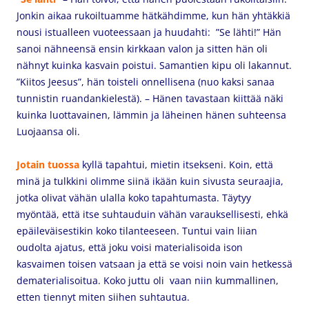
Jonkin aikaa rukoiltuamme hätkähdimme, kun hän yhtäkkiä
nousi istualleen vuoteessaan ja huudahti: ”Se lähti!” Hän
sanoi nähneensä ensin kirkkaan valon ja sitten hän oli
nähnyt kuinka kasvain poistui. Samantien kipu oli lakannut.
”Kiitos Jeesus”, hän toisteli onnellisena (nuo kaksi sanaa
tunnistin ruandankielestä). – Hänen tavastaan kiittää näki
kuinka luottavainen, lämmin ja läheinen hänen suhteensa
Luojaansa oli.
Jotain tuossa
kyllä tapahtui, mietin itsekseni. Koin, että
minä ja tulkkini olimme siinä ikään kuin sivusta seuraajia,
jotka olivat vähän ulalla koko tapahtumasta. Täytyy
myöntää, että itse suhtauduin vähän varauksellisesti, ehkä
epäileväisestikin koko tilanteeseen. Tuntui vain liian
oudolta ajatus, että joku voisi materialisoida ison
kasvaimen toisen vatsaan ja että se voisi noin vain hetkessä
dematerialisoitua. Koko juttu oli vaan niin kummallinen,
etten tiennyt miten siihen suhtautua.