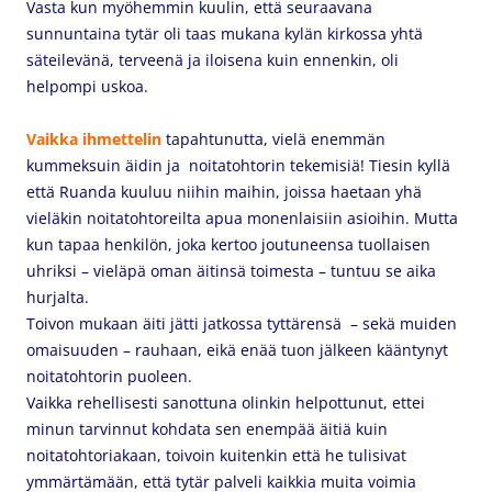
Vasta kun myöhemmin kuulin, että seuraavana
sunnuntaina tytär oli taas mukana kylän kirkossa yhtä
säteilevänä, terveenä ja iloisena kuin ennenkin, oli
helpompi uskoa.
Vaikka ihmettelin
tapahtunutta, vielä enemmän
kummeksuin äidin ja noitatohtorin tekemisiä! Tiesin kyllä
että Ruanda kuuluu niihin maihin, joissa haetaan yhä
vieläkin noitatohtoreilta apua monenlaisiin asioihin. Mutta
kun tapaa henkilön, joka kertoo joutuneensa tuollaisen
uhriksi – vieläpä oman äitinsä toimesta – tuntuu se aika
hurjalta.
Toivon mukaan äiti jätti jatkossa tyttärensä – sekä muiden
omaisuuden – rauhaan, eikä enää tuon jälkeen kääntynyt
noitatohtorin puoleen.
Vaikka rehellisesti sanottuna olinkin helpottunut, ettei
minun tarvinnut kohdata sen enempää äitiä kuin
noitatohtoriakaan, toivoin kuitenkin että he tulisivat
ymmärtämään, että tytär palveli kaikkia muita voimia