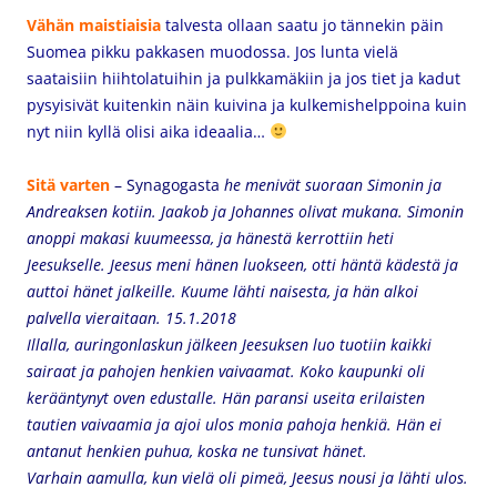
Vähän maistiaisia
talvesta ollaan saatu jo tännekin päin
Suomea pikku pakkasen muodossa. Jos lunta vielä
saataisiin hiihtolatuihin ja pulkkamäkiin ja jos tiet ja kadut
pysyisivät kuitenkin näin kuivina ja kulkemishelppoina kuin
nyt niin kyllä olisi aika ideaalia…
Sitä varten
– Synagogasta
he menivät suoraan Simonin ja
Andreaksen kotiin. Jaakob ja Johannes olivat mukana. Simonin
anoppi makasi kuumeessa, ja hänestä kerrottiin heti
Jeesukselle. Jeesus meni hänen luokseen, otti häntä kädestä ja
auttoi hänet jalkeille. Kuume lähti naisesta, ja hän alkoi
palvella vieraitaan. 15.1.2018
Illalla, auringonlaskun jälkeen Jeesuksen luo tuotiin kaikki
sairaat ja pahojen henkien vaivaamat. Koko kaupunki oli
kerääntynyt oven edustalle. Hän paransi useita erilaisten
tautien vaivaamia ja ajoi ulos monia pahoja henkiä. Hän ei
antanut henkien puhua, koska ne tunsivat hänet.
Varhain aamulla, kun vielä oli pimeä, Jeesus nousi ja lähti ulos.