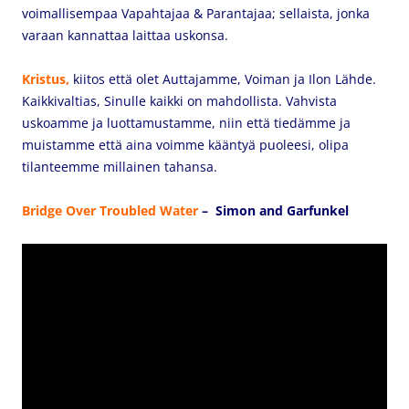
voimallisempaa Vapahtajaa & Parantajaa; sellaista, jonka
varaan kannattaa laittaa uskonsa.
Kristus,
kiitos että olet Auttajamme, Voiman ja Ilon Lähde.
Kaikkivaltias, Sinulle kaikki on mahdollista. Vahvista
uskoamme ja luottamustamme, niin että tiedämme ja
muistamme että aina voimme kääntyä puoleesi, olipa
tilanteemme millainen tahansa.
Bridge Over Troubled Water
– Simon and Garfunkel