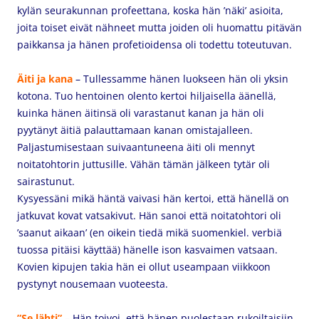
kylän seurakunnan profeettana, koska hän ’näki’ asioita,
joita toiset eivät nähneet mutta joiden oli huomattu pitävän
paikkansa ja hänen profetioidensa oli todettu toteutuvan.
Äiti ja kana
– Tullessamme hänen luokseen hän oli yksin
kotona. Tuo hentoinen olento kertoi hiljaisella äänellä,
kuinka hänen äitinsä oli varastanut kanan ja hän oli
pyytänyt äitiä palauttamaan kanan omistajalleen.
Paljastumisestaan suivaantuneena äiti oli mennyt
noitatohtorin juttusille. Vähän tämän jälkeen tytär oli
sairastunut.
Kysyessäni mikä häntä vaivasi hän kertoi, että hänellä on
jatkuvat kovat vatsakivut. Hän sanoi että noitatohtori oli
’saanut aikaan’ (en oikein tiedä mikä suomenkiel. verbiä
tuossa pitäisi käyttää) hänelle ison kasvaimen vatsaan.
Kovien kipujen takia hän ei ollut useampaan viikkoon
pystynyt nousemaan vuoteesta.
”Se lähti”
– Hän toivoi, että hänen puolestaan rukoiltaisiin.