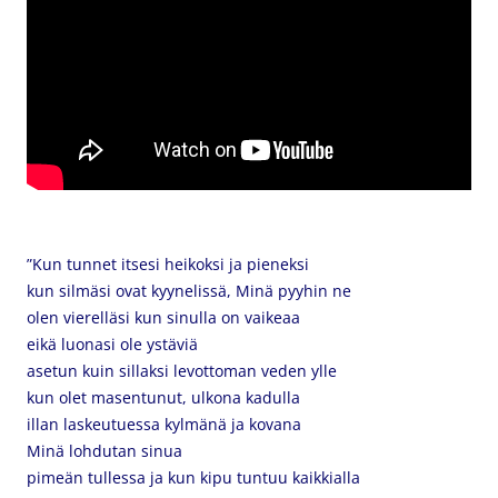
”Kun tunnet itsesi heikoksi ja pieneksi
kun silmäsi ovat kyynelissä, Minä pyyhin ne
olen vierelläsi kun sinulla on vaikeaa
eikä luonasi ole ystäviä
asetun kuin sillaksi levottoman veden ylle
kun olet masentunut, ulkona kadulla
illan laskeutuessa kylmänä ja kovana
Minä lohdutan sinua
pimeän tullessa ja kun kipu tuntuu kaikkialla