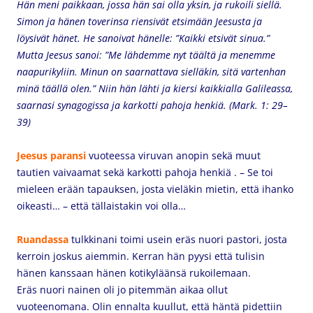
Hän meni paikkaan, jossa hän sai olla yksin, ja rukoili siellä.
Simon ja hänen toverinsa riensivät etsimään Jeesusta ja
löysivät hänet. He sanoivat hänelle: ”Kaikki etsivät sinua.”
Mutta Jeesus sanoi: ”Me lähdemme nyt täältä ja menemme
naapurikyliin. Minun on saarnattava sielläkin, sitä vartenhan
minä täällä olen.” Niin hän lähti ja kiersi kaikkialla Galileassa,
saarnasi synagogissa ja karkotti pahoja henkiä. (
Mark. 1: 29–
39)
Jeesus paransi
vuoteessa viruvan anopin sekä muut
tautien vaivaamat sekä karkotti pahoja henkiä . – Se toi
mieleen erään tapauksen, josta vieläkin mietin, että ihanko
oikeasti… – että tällaistakin voi olla…
Ruandassa
tulkkinani toimi usein eräs nuori pastori, josta
kerroin joskus aiemmin. Kerran hän pyysi että tulisin
hänen kanssaan hänen kotikyläänsä rukoilemaan.
Eräs nuori nainen oli jo pitemmän aikaa ollut
vuoteenomana. Olin ennalta kuullut, että häntä pidettiin