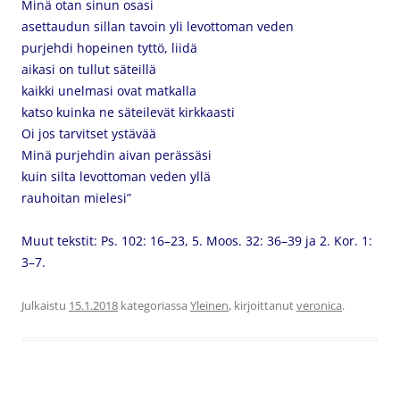
Minä otan sinun osasi
asettaudun sillan tavoin yli levottoman veden
purjehdi hopeinen tyttö, liidä
aikasi on tullut säteillä
kaikki unelmasi ovat matkalla
katso kuinka ne säteilevät kirkkaasti
Oi jos tarvitset ystävää
Minä purjehdin aivan perässäsi
kuin silta levottoman veden yllä
rauhoitan mielesi”
Muut tekstit: Ps. 102: 16–23,
5. Moos. 32: 36–39 ja
2. Kor. 1:
3–7.
Julkaistu
15.1.2018
kategoriassa
Yleinen
, kirjoittanut
veronica
.