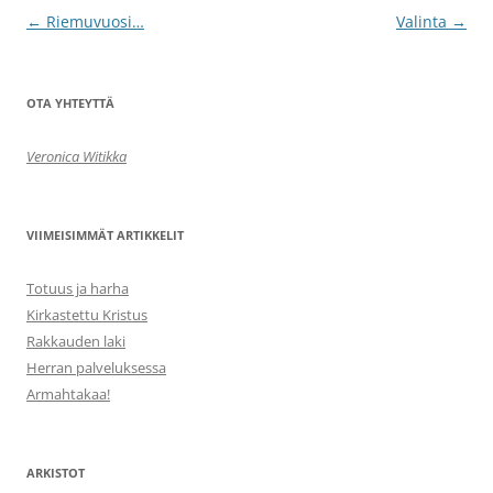
Artikkelien
←
Riemuvuosi…
Valinta
→
selaus
OTA YHTEYTTÄ
Veronica Witikka
VIIMEISIMMÄT ARTIKKELIT
Totuus ja harha
Kirkastettu Kristus
Rakkauden laki
Herran palveluksessa
Armahtakaa!
ARKISTOT