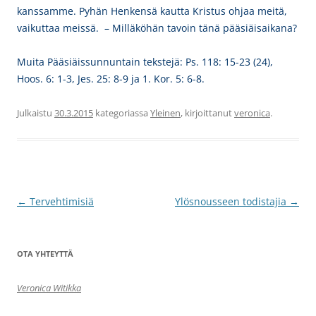
kanssamme. Pyhän Henkensä kautta Kristus ohjaa meitä,
vaikuttaa meissä. – Milläköhän tavoin tänä pääsiäisaikana?
Muita Pääsiäissunnuntain tekstejä: Ps. 118: 15-23 (24),
Hoos. 6: 1-3, Jes. 25: 8-9 ja 1. Kor. 5: 6-8.
Julkaistu
30.3.2015
kategoriassa
Yleinen
, kirjoittanut
veronica
.
Artikkelien
←
Tervehtimisiä
Ylösnousseen todistajia
→
selaus
OTA YHTEYTTÄ
Veronica Witikka