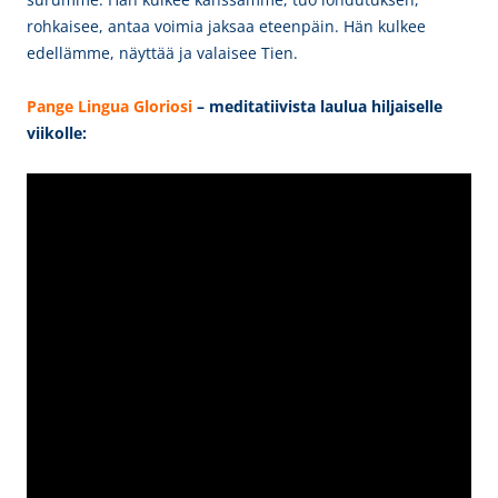
rohkaisee, antaa voimia jaksaa eteenpäin. Hän kulkee
edellämme, näyttää ja valaisee Tien.
Pange Lingua
Gloriosi
– meditatiivista laulua hiljaiselle
viikolle: