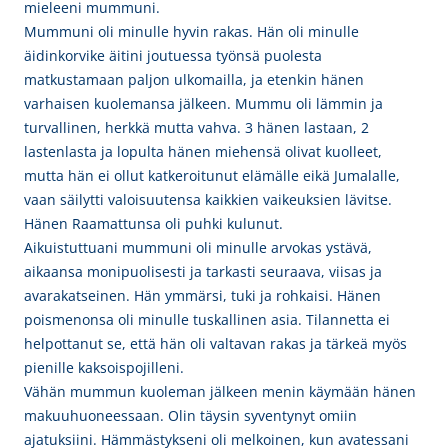
mieleeni mummuni.
Mummuni oli minulle hyvin rakas. Hän oli minulle
äidinkorvike äitini joutuessa työnsä puolesta
matkustamaan paljon ulkomailla, ja etenkin hänen
varhaisen kuolemansa jälkeen. Mummu oli lämmin ja
turvallinen, herkkä mutta vahva. 3 hänen lastaan, 2
lastenlasta ja lopulta hänen miehensä olivat kuolleet,
mutta hän ei ollut katkeroitunut elämälle eikä Jumalalle,
vaan säilytti valoisuutensa kaikkien vaikeuksien lävitse.
Hänen Raamattunsa oli puhki kulunut.
Aikuistuttuani mummuni oli minulle arvokas ystävä,
aikaansa monipuolisesti ja tarkasti seuraava, viisas ja
avarakatseinen. Hän ymmärsi, tuki ja rohkaisi. Hänen
poismenonsa oli minulle tuskallinen asia. Tilannetta ei
helpottanut se, että hän oli valtavan rakas ja tärkeä myös
pienille kaksoispojilleni.
Vähän mummun kuoleman jälkeen menin käymään hänen
makuuhuoneessaan. Olin täysin syventynyt omiin
ajatuksiini. Hämmästykseni oli melkoinen, kun avatessani