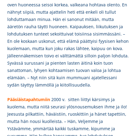
oven huoneessa seisoi korkea, valkeana hohtava olento. En
nähnyt siipiä, mutta ajattelin heti että enkeli oli tullut
lohduttamaan minua. Hän ei sanonut mitään, mutta
ääretön rauha täytti huoneen. Kaipauksen, liikutuksen ja
lohdutuksen tunteet sekoittuivat toisiinsa sisimmässäni. –
En ole koskaan uskonut, että elämä päättyisi fyysisen kehon
kuolemaan, mutta kun joku rakas lähtee, kaipuu on kova.
Jälleennäkemisen toivo ei välttämättä silloin paljon lohduta.
Syvässä surussani ja pienten lasten äitinä koin tuon
sanattoman, lyhyen kohtaamisen tuovan valoa ja lohtua
elämään. – Nyt niin sitä kuin mummuani ajatellessani
sydän täyttyy lämmöllä ja kiitollisuudella.
Pääsiäistapahtumiin
2000 v. sitten liittyi kärsimys ja
kuolema, mutta niitä seurasi ylösnousemuksen ihme ja ilo!
Jeesusta pilkattiin, häväistiin, ruoskittiin ja hänet tapettiin,
mutta hän nousi kuolleista. – Hän, Veljemme ja
Ystävämme, ymmärtää kaikki tuskamme, kipumme ja
surumme. Hän kulkee kanssamme, tuo lohdutuksen,