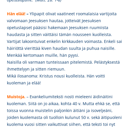
Hä
n elää!
–
Ylipapit olivat vaatineet roomalaisia vartijoita
valvomaan Jeesuksen hautaa, jotteivät Jeesuksen
opetuslapset pääsisi hakemaan Jeesuksen ruumiista
haudasta ja sitten väittäisi tämän nousseen kuolleista.
Vartijat lakoontuivat enkelin kirkkauden voimasta. Enkeli sai
häiriöttä vierittää kiven haudan suulta ja puhua naisille.
Menkää kertomaan muille, hän pyysi.
Naisilla oli varmaan tunteissaan pitelemistä. Pelästyksestä
ihmettelyyn ja sitten riemuun.
Mikä ilosanoma: Kristus nousi kuolleista. Hän voitti
kuoleman ja elää!
Muistoja.
– Evankeliumiteksti nosti mieleeni äidinäitini
kuoleman. Siitä on jo aikaa, kohta 40 v. Mutta ehkä se, että
toissa vuonna muistelin paljonkin äitiäni ja isoveljeäni,
joiden kuolemasta oli tuolloin kulunut 50 v. sekä äitipuoleni
kuolema vuosi sitten vaikuttivat siihen, että teksti toi nyt