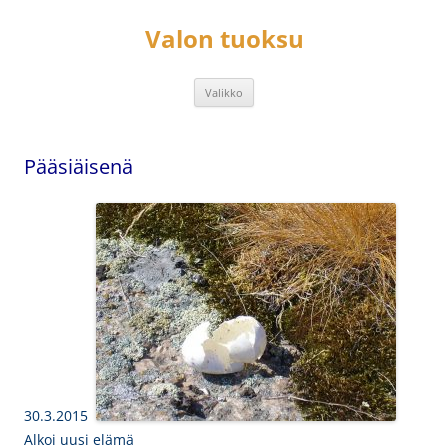
Siirry
sisältöön
Valon tuoksu
Valikko
Pääsiäisenä
30.3.2015
Alkoi uusi elämä