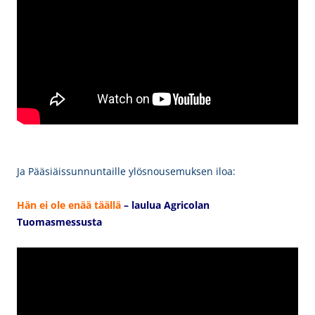
Ja Pääsiäissunnuntaille ylösnousemuksen iloa:
Hä
n ei ole enää täällä
– laulua Agr
icolan
Tuomasmessusta