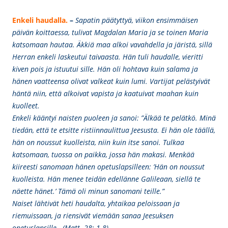
Enkeli haudalla.
–
Sapatin päätyttyä, viikon ensimmäisen
päivän koittaessa, tulivat Magdalan Maria ja se toinen Maria
katsomaan hautaa. Äkkiä maa alkoi vavahdella ja järistä, sillä
Herran enkeli laskeutui taivaasta. Hän tuli haudalle, vieritti
kiven pois ja istuutui sille. Hän oli hohtava kuin salama ja
hänen vaatteensa olivat valkeat kuin lumi. Vartijat pelästyivät
häntä niin, että alkoivat vapista ja kaatuivat maahan kuin
kuolleet.
Enkeli kääntyi naisten puoleen ja sanoi: ”Älkää te pelätkö. Minä
tiedän, että te etsitte ristiinnaulittua Jeesusta. Ei hän ole täällä,
hän on noussut kuolleista, niin kuin itse sanoi. Tulkaa
katsomaan, tuossa on paikka, jossa hän makasi. Menkää
kiireesti sanomaan hänen opetuslapsilleen: ’Hän on noussut
kuolleista. Hän menee teidän edellänne Galileaan, siellä te
näette hänet.’ Tämä oli minun sanomani teille.”
Naiset lähtivät heti haudalta, yhtaikaa peloissaan ja
riemuissaan, ja riensivät viemään sanaa Jeesuksen
opetuslapsille. (Matt. 28: 1-8)