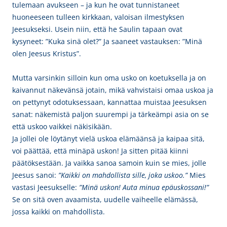
tulemaan avukseen – ja kun he ovat tunnistaneet
huoneeseen tulleen kirkkaan, valoisan ilmestyksen
Jeesukseksi. Usein niin, että he Saulin tapaan ovat
kysyneet: ”Kuka sinä olet?” Ja saaneet vastauksen: ”Minä
olen Jeesus Kristus”.
Mutta varsinkin silloin kun oma usko on koetuksella ja on
kaivannut näkevänsä jotain, mikä vahvistaisi omaa uskoa ja
on pettynyt odotuksessaan, kannattaa muistaa Jeesuksen
sanat: näkemistä paljon suurempi ja tärkeämpi asia on se
että uskoo vaikkei näkisikään.
Ja jollei ole löytänyt vielä uskoa elämäänsä ja kaipaa sitä,
voi päättää, että minäpä uskon! Ja sitten pitää kiinni
päätöksestään. Ja vaikka sanoa samoin kuin se mies, jolle
Jeesus sanoi:
”Kaikki on mahdollista sille, joka uskoo.”
Mies
vastasi Jeesukselle:
”Minä uskon! Auta minua epäuskossani!”
Se on sitä oven avaamista, uudelle vaiheelle elämässä,
jossa kaikki on mahdollista.