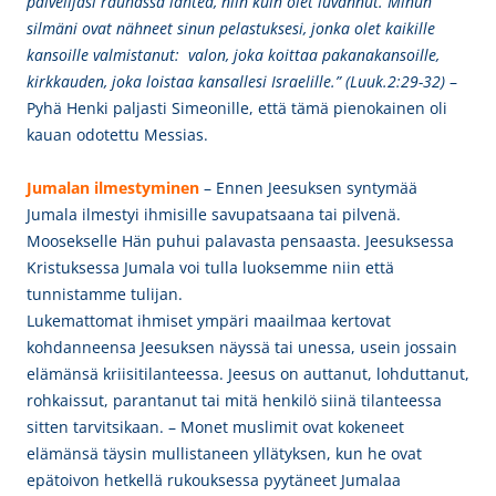
palvelijasi rauhassa lähteä, niin kuin olet luvannut. Minun
silmäni ovat nähneet sinun pelastuksesi, jonka olet kaikille
kansoille valmistanut: valon, joka koittaa pakanakansoille,
kirkkauden, joka loistaa kansallesi Israelille.” (Luuk.2:29-32)
–
Pyhä Henki paljasti Simeonille, että tämä pienokainen oli
kauan odotettu Messias.
Jumalan ilmestyminen
– Ennen Jeesuksen syntymää
Jumala ilmestyi ihmisille savupatsaana tai pilvenä.
Moosekselle Hän puhui palavasta pensaasta. Jeesuksessa
Kristuksessa Jumala voi tulla luoksemme niin että
tunnistamme tulijan.
Lukemattomat ihmiset ympäri maailmaa kertovat
kohdanneensa Jeesuksen näyssä tai unessa, usein jossain
elämänsä kriisitilanteessa. Jeesus on auttanut, lohduttanut,
rohkaissut, parantanut tai mitä henkilö siinä tilanteessa
sitten tarvitsikaan. – Monet muslimit ovat kokeneet
elämänsä täysin mullistaneen yllätyksen, kun he ovat
epätoivon hetkellä rukouksessa pyytäneet Jumalaa