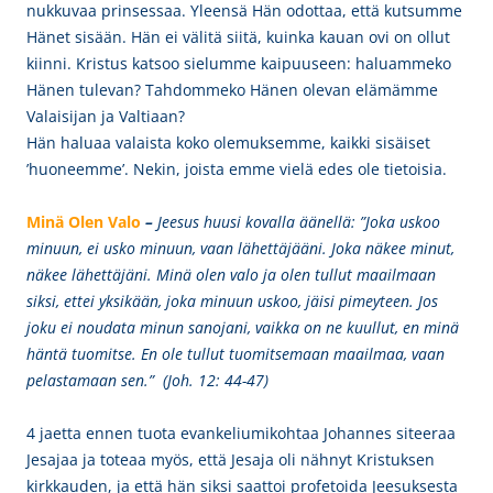
nukkuvaa prinsessaa. Yleensä Hän odottaa, että kutsumme
Hänet sisään. Hän ei välitä siitä, kuinka kauan ovi on ollut
kiinni. Kristus katsoo sielumme kaipuuseen: haluammeko
Hänen tulevan? Tahdommeko Hänen olevan elämämme
Valaisijan ja Valtiaan?
Hän haluaa valaista koko olemuksemme, kaikki sisäiset
’huoneemme’. Nekin, joista emme vielä edes ole tietoisia.
Minä Olen Valo
–
Jeesus huusi kovalla äänellä: ”Joka uskoo
minuun, ei usko minuun, vaan lähettäjääni. Joka näkee minut,
näkee lähettäjäni. Minä olen valo ja olen tullut maailmaan
siksi, ettei yksikään, joka minuun uskoo, jäisi pimeyteen. Jos
joku ei noudata minun sanojani, vaikka on ne kuullut, en minä
häntä tuomitse. En ole tullut tuomitsemaan maailmaa, vaan
pelastamaan sen.” (Joh. 12: 44-47)
4 jaetta ennen tuota evankeliumikohtaa Johannes siteeraa
Jesajaa ja toteaa myös, että Jesaja oli nähnyt Kristuksen
kirkkauden, ja että hän siksi saattoi profetoida Jeesuksesta