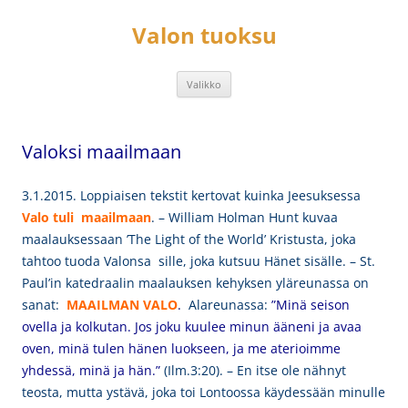
Siirry
sisältöön
Valon tuoksu
Valikko
Valoksi maailmaan
3.1.2015.
Loppiaisen tekstit kertovat kuinka Jeesuksessa
Valo tuli maailmaan
. – William Holman Hunt kuvaa
maalauksessaan ’The Light of the World’ Kristusta, joka
tahtoo tuoda Valonsa sille, joka kutsuu Hänet sisälle. – St.
Paul’in katedraalin maalauksen kehyksen yläreunassa on
sanat:
MAAILMAN VALO
.
Alareunassa:
”Minä seison
ovella ja kolkutan. Jos joku kuulee minun ääneni ja avaa
oven, minä tulen hänen luokseen, ja me aterioimme
yhdessä, minä ja hän.”
(Ilm.3:20). – En itse ole nähnyt
teosta, mutta ystävä, joka toi Lontoossa käydessään minulle