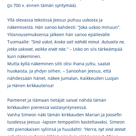
(jo 700 v. ennen tämän syntymää).
Yllä olevassa tekstissä Jeesus puhuu uskosta ja
näkemisestä. Hän sanoo kahdesti: ”Joka uskoo minuun”.
Ylösnousemuksensa jälkeen hän sanoo epäilevälle
Tuomaalle:
”Sinä uskot, koska sait nähdä minut. Autuaita ne,
jotka uskovat, vaikka eivät näe.”
– Usko on siis tärkeämpää
kuin näkeminen.
Mutta kyllä näkeminen silti olisi ihana juttu, saatat
huokaista. Ja yhdyn siihen. – Sanoohan Jeesus, että
nähdessään hänet, näkee Jumalan, Kaikkeuden Luojan
ja Hänen kirkkautensa!
Paimenet ja itämaan tietäjät saivat nähdä tämän
kirkkauden pienessä vastasyntyneessä.
Vanha Simeon näki tämän kirkkauden Marian ja Joosefin
tuodessa Jeesus -lapsen temppeliin kastettavaksi. Simeon
otti pienokaisen syliinsä ja huudahti:
”Herra, nyt sinä annat