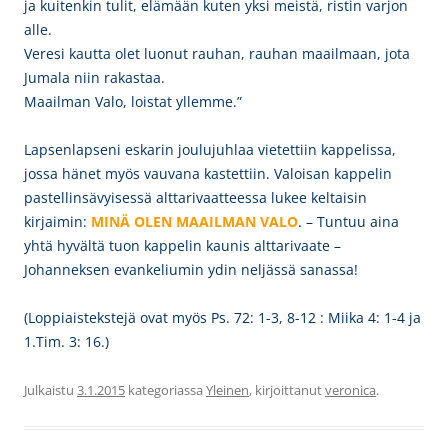
ja kuitenkin tulit, elämään kuten yksi meistä, ristin varjon
alle.
Veresi kautta olet luonut rauhan, rauhan maailmaan, jota
Jumala niin rakastaa.
Maailman Valo, loistat yllemme.”
Lapsenlapseni eskarin joulujuhlaa vietettiin kappelissa,
jossa hänet myös vauvana kastettiin. Valoisan kappelin
pastellinsävyisessä alttarivaatteessa lukee keltaisin
kirjaimin:
MINÄ OLEN MAAILMAN VALO
.
–
Tuntuu aina
yhtä hyvältä tuon kappelin kaunis alttarivaate –
Johanneksen evankeliumin ydin neljässä sanassa!
(Loppiaistekstejä ovat myös Ps. 72: 1-3, 8-12 : Miika 4: 1-4 ja
1.Tim. 3: 16.)
Julkaistu
3.1.2015
kategoriassa
Yleinen
, kirjoittanut
veronica
.