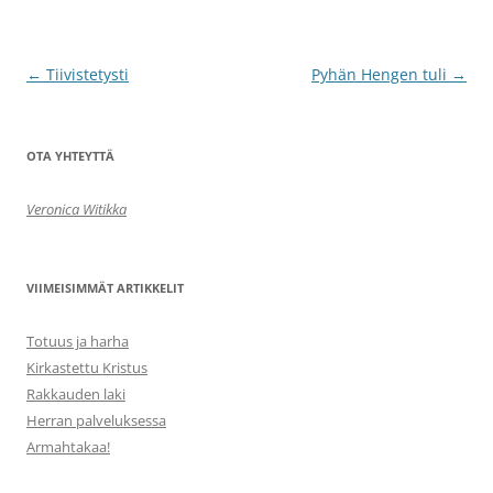
Artikkelien
←
Tiivistetysti
Pyhän Hengen tuli
→
selaus
OTA YHTEYTTÄ
Veronica Witikka
VIIMEISIMMÄT ARTIKKELIT
Totuus ja harha
Kirkastettu Kristus
Rakkauden laki
Herran palveluksessa
Armahtakaa!