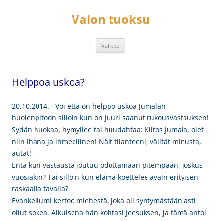
Siirry
sisältöön
Valon tuoksu
Valikko
Helppoa uskoa?
20.10.2014. Voi että on helppo uskoa Jumalan
huolenpitoon silloin kun on juuri saanut rukousvastauksen!
Sydän huokaa, hymyilee tai huudahtaa: Kiitos Jumala, olet
niin ihana ja ihmeellinen! Näit tilanteeni, välität minusta,
autat!
Entä kun vastausta joutuu odottamaan pitempään, joskus
vuosiakin? Tai silloin kun elämä koettelee avain erityisen
raskaalla tavalla?
Evankeliumi kertoo miehestä, joka oli syntymästään asti
ollut sokea. Aikuisena hän kohtasi Jeesuksen, ja tämä antoi