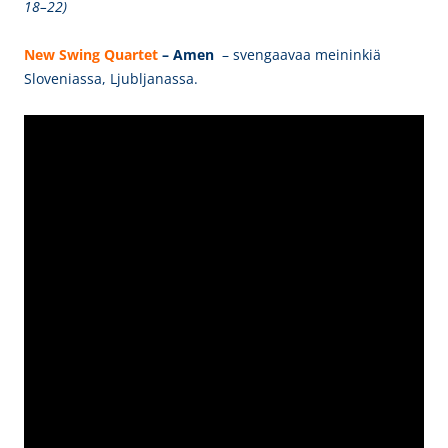
18–22)
New Swing Qu
artet
– Amen
– svengaavaa meininkiä
Sloveniassa, Ljubljanassa.