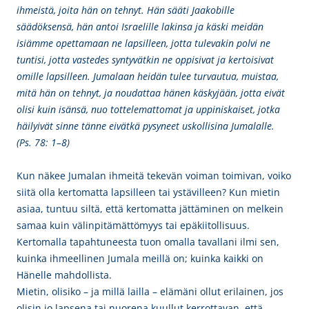
ihmeistä, joita hän on tehnyt. Hän sääti Jaakobille
säädöksensä, hän antoi Israelille lakinsa ja käski meidän
isiämme opettamaan ne lapsilleen, jotta tulevakin polvi ne
tuntisi, jotta vastedes syntyvätkin ne oppisivat ja kertoisivat
omille lapsilleen. Jumalaan heidän tulee turvautua, muistaa,
mitä hän on tehnyt, ja noudattaa hänen käskyjään, jotta eivät
olisi kuin isänsä, nuo tottelemattomat ja uppiniskaiset, jotka
häilyivät sinne tänne eivätkä pysyneet uskollisina Jumalalle.
(Ps. 78: 1–8)
Kun näkee Jumalan ihmeitä tekevän voiman toimivan, voiko
siitä olla kertomatta lapsilleen tai ystävilleen? Kun mietin
asiaa, tuntuu siltä, että kertomatta jättäminen on melkein
samaa kuin välinpitämättömyys tai epäkiitollisuus.
Kertomalla tapahtuneesta tuon omalla tavallani ilmi sen,
kuinka ihmeellinen Jumala meillä on; kuinka kaikki on
Hänelle mahdollista.
Mietin, olisiko – ja millä lailla – elämäni ollut erilainen, jos
olisin jo lapsena tai nuorena kuullut kerrottavan, että