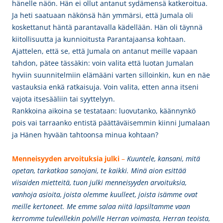
hänelle näön. Hän ei ollut antanut sydämensä katkeroitua.
Ja heti saatuaan näkönsä hän ymmärsi, että Jumala oli
koskettanut häntä parantavalla kädellään. Hän oli täynnä
kiitollisuutta ja kunnioitusta Parantajaansa kohtaan.
Ajattelen, että se, että Jumala on antanut meille vapaan
tahdon, pätee tässäkin: voin valita että luotan Jumalan
hyviin suunnitelmiin elämääni varten silloinkin, kun en näe
vastauksia enkä ratkaisuja. Voin valita, etten anna itseni
vajota itsesääliin tai syyttelyyn.
Rankkoina aikoina se testataan: luovutanko, käännynkö
pois vai tarraanko entistä päättäväisemmin kiinni Jumalaan
ja Hänen hyvään tahtoonsa minua kohtaan?
Menneisyyden arvoituksia julki
–
Kuuntele, kansani, mitä
opetan, tarkatkaa sanojani, te kaikki. Minä aion esittää
viisaiden mietteitä, tuon julki menneisyyden arvoituksia,
vanhoja asioita, joista olemme kuulleet, joista isämme ovat
meille kertoneet. Me emme salaa niitä lapsiltamme vaan
kerromme tulevillekin polville Herran voimasta, Herran teoista,