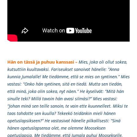
Hän on tässä ja puhuu kanssasi –
Mies, joka oli ollut sokea,
kutsuttiin kuultavaksi. Fariseukset sanoivat hänelle: ”Anna
kunnia Jumalalle! Me tiedämme, että se mies on syntinen.” Mies
vastasi: ”Onko hän syntinen, sitä en tiedä. Mutta sen tiedän,
että minä, joka olin sokea, nyt näen.” He kyselivät: ”Mitä hän
sinulle teki? Millä tavoin hän avasi silmäsi?” Mies vastasi:
”Johan minä sen teille sanoin, te vain ette kuunnelleet. Miksi te
taas tahdotte sen kuulla? Tekeekö teidänkin mieli hänen
opetuslapsikseen?” He vastasivat hänelle pilkallisesti: ”Sinä
hänen opetuslapsensa olet, me olemme Mooseksen
opetuslapsia. Me tiedämme, että Jumala puhui Moosekselle,