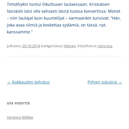
Timothykin tuntui liikuttuvan laulaessaan. Kristuksen
läsnäolo taisi olla vahvasti läsnä tuossa konsertissa. Monet
– niin laulajat kuin kuuntelijat – varmaankin tunsivat: ”Hän,
joka avaa silmiä ja koskettaa sydämiä, on tässä, nyt,
kanssamme.”
Julkaistu
20.10.2014
kategoriassa
Yleinen
, kirjoittanut
veronica
.
Artikkelien
←
Rakkauden kehotus
Pyhien päivänä
→
selaus
OTA YHTEYTTÄ
Veronica Witikka