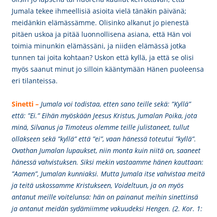
Jumala tekee ihmeellisiä asioita vielä tänäkin päivänä;
meidänkin elämässämme. Olisinko alkanut jo pienestä
pitäen uskoa ja pitää luonnollisena asiana, että Hän voi
toimia minunkin elämässäni, ja niiden elämässä jotka
tunnen tai joita kohtaan? Uskon että kyllä, ja että se olisi
myös saanut minut jo silloin kääntymään Hänen puoleensa
eri tilanteissa.
Sinetti –
Jumala voi todistaa, etten sano teille sekä: ”Kyllä”
että: ”Ei.” Eihän myöskään Jeesus Kristus, Jumalan Poika, jota
minä, Silvanus ja Timoteus olemme teille julistaneet, tullut
ollakseen sekä ”kyllä” että ”ei”, vaan hänessä toteutui ”kyllä”.
Ovathan Jumalan lupaukset, niin monta kuin niitä on, saaneet
hänessä vahvistuksen. Siksi mekin vastaamme hänen kauttaan:
”Aamen”, Jumalan kunniaksi. Mutta Jumala itse vahvistaa meitä
ja teitä uskossamme Kristukseen, Voideltuun, ja on myös
antanut meille voitelunsa: hän on painanut meihin sinettinsä
ja antanut meidän sydämiimme vakuudeksi Hengen. (2. Kor. 1: