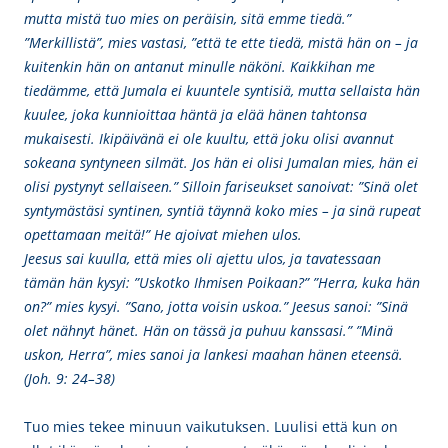
mutta mistä tuo mies on peräisin, sitä emme tiedä.”
”Merkillistä”, mies vastasi, ”että te ette tiedä, mistä hän on – ja
kuitenkin hän on antanut minulle näköni. Kaikkihan me
tiedämme, että Jumala ei kuuntele syntisiä, mutta sellaista hän
kuulee, joka kunnioittaa häntä ja elää hänen tahtonsa
mukaisesti. Ikipäivänä ei ole kuultu, että joku olisi avannut
sokeana syntyneen silmät. Jos hän ei olisi Jumalan mies, hän ei
olisi pystynyt sellaiseen.” Silloin fariseukset sanoivat: ”Sinä olet
syntymästäsi syntinen, syntiä täynnä koko mies – ja sinä rupeat
opettamaan meitä!” He ajoivat miehen ulos.
Jeesus sai kuulla, että mies oli ajettu ulos, ja tavatessaan
tämän hän kysyi: ”Uskotko Ihmisen Poikaan?” ”Herra, kuka hän
on?” mies kysyi. ”Sano, jotta voisin uskoa.” Jeesus sanoi: ”Sinä
olet nähnyt hänet. Hän on tässä ja puhuu kanssasi.” ”Minä
uskon, Herra”, mies sanoi ja lankesi maahan hänen eteensä.
(Joh. 9: 24–38)
Tuo mies tekee minuun vaikutuksen. Luulisi että kun
o
n