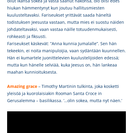
ollut ikänsä sokea ja vasta saanut näkönsä, olo olisi edes
hiukan hämmentynyt kun joutuu hallitusmiesten
kuulusteltavaksi. Fariseukset yrittävät saada häneltä
todistuksen Jeesusta vastaan, mutta mies ei suostu näiden
johdateltavaksi, vaan vastaa näille totuudenmukaisesti,
rohkeasti ja fiksusti.
Fariseukset käskevät: ”Anna kunnia Jumalalle”. Sen hän
tekeekin, ei noita manipuloijia, vaan sydäntään kuunnellen.
Hän ei kumartele juonittelevien kuulustelijoiden edessä;
mutta kun hänelle selviää, kuka Jeesus on, hän lankeaa
maahan kunnioituksesta.
Amazing grace
– Timothy Martinin tulkinta, joka kosketti
yleisöä ja kuorolaisiakin Rooman Santa Croce in
Gerusalemma – basilikassa.
’…olin sokea, mutta nyt näen.’