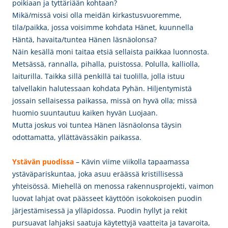
poikiaan ja tyttäriään kohtaan?
Mikä/missä voisi olla meidän kirkastusvuoremme,
tila/paikka, jossa voisimme kohdata Hänet, kuunnella
Häntä, havaita/tuntea Hänen läsnäolonsa?
Näin kesällä moni taitaa etsiä sellaista paikkaa luonnosta.
Metsässä, rannalla, pihalla, puistossa. Polulla, kalliolla,
laiturilla. Taikka sillä penkillä tai tuolilla, jolla istuu
talvellakin halutessaan kohdata Pyhän. Hiljentymistä
jossain sellaisessa paikassa, missä on hyvä olla; missä
huomio suuntautuu kaiken hyvän Luojaan.
Mutta joskus voi tuntea Hänen läsnäolonsa täysin
odottamatta, yllättävässäkin paikassa.
Ystävän puodissa
– Kävin viime viikolla tapaamassa
ystäväpariskuntaa, joka asuu eräässä kristillisessä
yhteisössä. Miehellä on menossa rakennusprojekti, vaimon
luovat lahjat ovat päässeet käyttöön isokokoisen puodin
järjestämisessä ja ylläpidossa. Puodin hyllyt ja rekit
pursuavat lahjaksi saatuja käytettyjä vaatteita ja tavaroita,