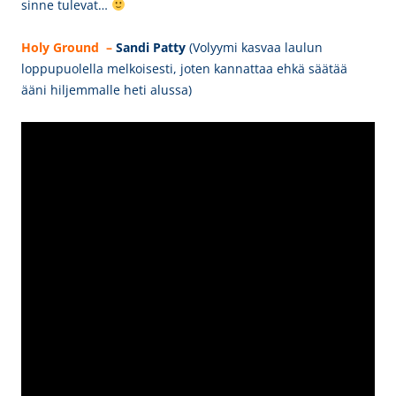
sinne tulevat…
Holy Ground –
Sandi Patty
(Volyymi kasvaa laulun
loppupuolella melkoisesti, joten kannattaa ehkä säätää
ääni hiljemmalle heti alussa)