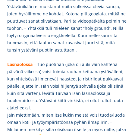
Ystävänikään ei muistanut noita sulkeissa olevia sanoja,
joten hyräilimme ne kohdat. Kotona piti googlata, mitkä ne
puuttuvat sanat olivatkaan. Parilta videopätkältä poimin ne
tuohon. – Yhtäkkiä tuli mieleen sanat ”holy ground”. Niillä
löytyi originaaliversio engl.kielellä. Kuunnellessani sitä
huomasin, että laulun sanat kuvasivat juuri sitä, mitä
tunsin ystäväni puotiin astuttuani.
Läsnäolossa
– Tuo puotihan (joka oli auki vain kahtena
päivänä viikossa) voisi toimia rauhan keitaana ystävälleni,
kun yhteisössä ilmenevät haasteet ja ristiriidat pukkaavat
päälle, ajattelin. Hän voisi hiljentyä sohvalla (joka oli siinä
kuin sitä varten), levätä Taivaan Isän läsnäolossa ja
huolenpidossa. Ystäväni kiitti vinkistä, ei ollut tullut tuota
ajatelleeksi.
Jäin miettimään, miten itse kukin meistä voisi tuoda/luoda
omaan koti- ja työympäristöönsä pyhän ilmapiirin. –
Millainen merkitys sillä olisikaan itselle ja myös niille, jotka