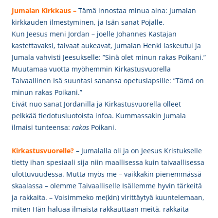
Jumalan Kirkkaus –
Tämä innostaa minua aina: Jumalan
kirkkauden ilmestyminen, ja Isän sanat Pojalle.
Kun Jeesus meni Jordan – joelle Johannes Kastajan
kastettavaksi, taivaat aukeavat, Jumalan Henki laskeutui ja
Jumala vahvisti Jeesukselle: ”Sinä olet minun rakas Poikani.”
Muutamaa vuotta myöhemmin Kirkastusvuorella
Taivaallinen Isä suuntasi sanansa opetuslapsille: ”Tämä on
minun rakas Poikani.”
Eivät nuo sanat Jordanilla ja Kirkastusvuorella olleet
pelkkää tiedotusluotoista infoa. Kummassakin Jumala
ilmaisi
tunteensa:
rakas
Poikani.
Kirkastusvuorelle?
– Jumalalla oli ja on Jeesus Kristukselle
tietty ihan spesiaali sija niin maallisessa kuin taivaallisessa
ulottuvuudessa. Mutta myös me – vaikkakin pienemmässä
skaalassa – olemme Taivaalliselle Isällemme hyvin tärkeitä
ja rakkaita. – Voisimmeko me(kin) virittäytyä kuuntelemaan,
miten Hän haluaa ilmaista rakkauttaan meitä, rakkaita