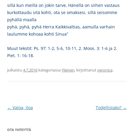
sillä kun meillä on jokin tarve, Hänellä on siihen vastaus
kurkottaudu sitä kohti, ota se omaksesi, sillä seisomme
pyhällä maalla
pyhä, pyhä, pyhä Herra Kaikkivaltias, aamulla varhain
laulumme kohoaa kohti Sinua”
Muut tekstit: Ps. 97: 1-2, 5-6, 10-11, 2. Moos. 3: 1-6 ja 2.
Piet. 1: 16-18.
Julkaistu
4.7.2016
kategoriassa
Yleinen
, kirjoittanut
veronica
.
Artikkelien
←
Valoa, iloa
Todellistako?
→
selaus
OTA YHTEYTTÄ