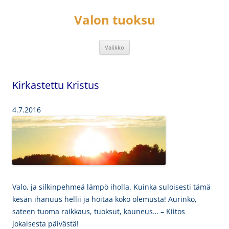
Siirry
sisältöön
Valon tuoksu
Valikko
Kirkastettu Kristus
4.7.2016
Valo, ja silkinpehmeä lämpö iholla. Kuinka suloisesti
tämä
kesän ihanuus
hellii ja hoitaa koko olemusta! Aurinko,
sateen tuoma raikkaus, tuoksut, kauneus… – Kiitos
jokaisesta päivästä!