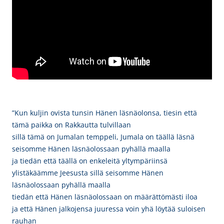
”Kun kuljin ovista tunsin Hänen läsnäolonsa, tiesin että
tämä paikka on Rakkautta tulvillaan
sillä tämä on Jumalan temppeli, Jumala on täällä läsnä
seisomme Hänen läsnäolossaan pyhällä maalla
ja tiedän että täällä on enkeleitä yltympäriinsä
ylistäkäämme Jeesusta sillä seisomme Hänen
läsnäolossaan pyhällä maalla
tiedän että Hänen läsnäolossaan on määrättömästi iloa
ja että Hänen jalkojensa juuressa voin yhä löytää suloisen
rauhan