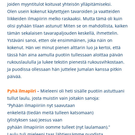
joiden myyntitulot koituvat yhteisön ylläpitämiseksi.
Olen usein kokenut käytettyjen tavaroiden ja vaatteiden
liikkeiden ilmapiirin melko raskaaksi. Mutta tämä oli kuin
olisi pyhään tilaan astunut! Miten se on mahdollista, kaiken
tämän sekalaisen tavarapaljouden keskellä, ihmettelin.
Ystäväni sanoi, etten ole ensimmäinen, joka näin on
kokenut. Hän vei minut pienen alttarin luo ja kertoi, että
tässä hän aina aamulla puotiin tullessaan aloittaa päivän
rukouslaululla ja lukee tekstin pienestä rukousvihkostaan.
Ja puodissa ollessaan hän juttelee Jumalan kanssa pitkin
päivää.
Pyhä ilmapiiri
–
Mieleeni oli heti sisälle puotiin astuttuani
tullut laulu, josta muistin vain joitakin sanoja:
”Pyhään ilmapiiriin nyt saavutaan
e
nkeleitä (tiedän meitä tulleen katsomaan)
(ylistyksen saa) Jeesus vaan
pyhään ilmapiiriin oomme tulleet (nyt laulamaan).”
Laulu tuli mieleeni taas lähtiessämme puodista.