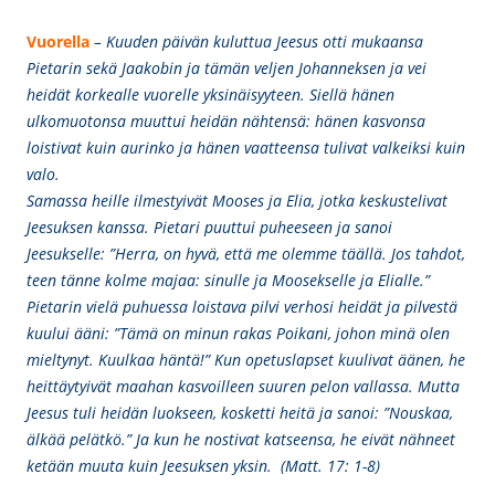
Vuorella
– Kuuden päivän kuluttua Jeesus otti mukaansa
Pietarin sekä Jaakobin ja tämän veljen Johanneksen ja vei
heidät korkealle vuorelle yksinäisyyteen. Siellä hänen
ulkomuotonsa muuttui heidän nähtensä: hänen kasvonsa
loistivat kuin aurinko ja hänen vaatteensa tulivat valkeiksi kuin
valo.
Samassa heille ilmestyivät Mooses ja Elia, jotka keskustelivat
Jeesuksen kanssa. Pietari puuttui puheeseen ja sanoi
Jeesukselle: ”Herra, on hyvä, että me olemme täällä. Jos tahdot,
teen tänne kolme majaa: sinulle ja Moosekselle ja Elialle.”
Pietarin vielä puhuessa loistava pilvi verhosi heidät ja pilvestä
kuului ääni: ”Tämä on minun rakas Poikani, johon minä olen
mieltynyt. Kuulkaa häntä!” Kun opetuslapset kuulivat äänen, he
heittäytyivät maahan kasvoilleen suuren pelon vallassa. Mutta
Jeesus tuli heidän luokseen, kosketti heitä ja sanoi: ”Nouskaa,
älkää pelätkö.” Ja kun he nostivat katseensa, he eivät nähneet
ketään muuta kuin Jeesuksen yksin. (Matt. 17: 1-8)