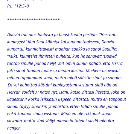
Ps. 112:5–9
**********************
Daavid tuli ulos luolasta ja huusi Saulin perään: ”Herrani,
kuningas!” Kun Saul kääntyi katsomaan taakseen, Daavid
kumartui kunnioittavasti maahan saakka ja sanoi Saulille:
”Miksi kuuntelet ihmisten puheita, kun he sanovat: ’Daavid
tahtoo sinulle pahaa’? Nyt voit omin silmin nähdä, että Herra
jätti sinut tänään luolassa minun käsiini. Mieheni neuvoivat
minua tappamaan sinut, mutta minä säästin sinut ja sanoin:
’En voi kohottaa kättäni kuningastani vastaan, sillä hän on
Herran voideltu.’ Katso nyt, isäni, katso viittasi lievettä, joka on
kädessäni! Koska leikkasin liepeen viitastasi mutta en tappanut
sinua, täytyy sinunkin ymmärtää, etten tahdo sinulle pahaa
enkä kapinoi sinua vastaan. Minä en ole rikkonut sinua
vastaan, mutta sinä väijyt minua ja tahdot viedä minulta
hengen.