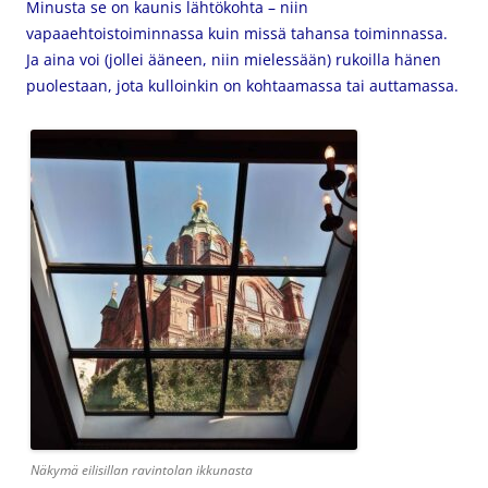
Minusta se on kaunis lähtökohta – niin
vapaaehtoistoiminnassa kuin missä tahansa toiminnassa.
Ja aina voi (jollei ääneen, niin mielessään) rukoilla hänen
puolestaan, jota kulloinkin on kohtaamassa tai auttamassa.
Näkymä eilisillan ravintolan ikkunasta