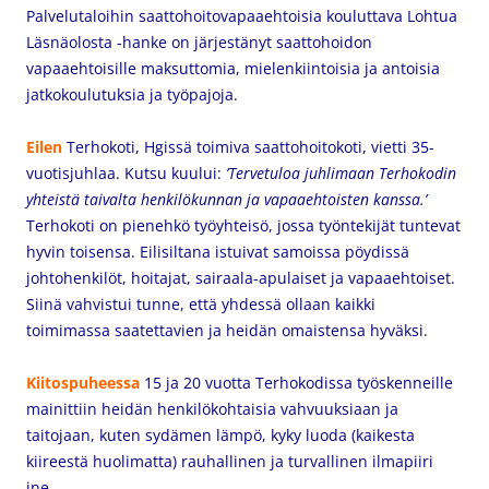
Palvelutaloihin saattohoitovapaaehtoisia kouluttava Lohtua
Läsnäolosta -hanke on järjestänyt saattohoidon
vapaaehtoisille maksuttomia, mielenkiintoisia ja antoisia
jatkokoulutuksia ja työpajoja.
Eilen
Terhokoti, Hgissä toimiva saattohoitokoti, vietti 35-
vuotisjuhlaa. Kutsu kuului:
’Tervetuloa juhlimaan Terhokodin
yhteistä taivalta henkilökunnan ja vapaaehtoisten kanssa.’
Terhokoti on pienehkö työyhteisö, jossa työntekijät tuntevat
hyvin toisensa. Eilisiltana istuivat samoissa pöydissä
johtohenkilöt, hoitajat, sairaala-apulaiset ja vapaaehtoiset.
Siinä vahvistui tunne, että yhdessä ollaan kaikki
toimimassa saatettavien ja heidän omaistensa hyväksi.
Kiitospuheessa
15 ja 20 vuotta Terhokodissa työskenneille
mainittiin heidän henkilökohtaisia vahvuuksiaan ja
taitojaan, kuten sydämen lämpö, kyky luoda (kaikesta
kiireestä huolimatta) rauhallinen ja turvallinen ilmapiiri
jne.