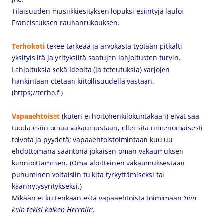
Tilaisuuden musiikkiesityksen lopuksi esiintyjä lauloi
Franciscuksen rauhanrukouksen.
Terhokoti
tekee tärkeää ja arvokasta työtään pitkälti
yksityisiltä ja yrityksiltä saatujen lahjoitusten turvin.
Lahjoituksia sekä Ideoita (ja toteutuksia) varjojen
hankintaan otetaan kiitollisuudella vastaan.
(https;//terho.fi)
Vapaaehtoiset
(kuten ei hoitohenkilökuntakaan)
eivät saa
tuoda esiin omaa vakaumustaan, ellei sitä nimenomaisesti
toivota ja pyydetä; vapaaehtoistoimintaan kuuluu
ehdottomana sääntönä jokaisen oman vakaumuksen
kunnioittaminen. (Oma-aloitteinen vakaumuksestaan
puhuminen voitaisiin tulkita tyrkyttämiseksi tai
käännytysyritykseksi.)
Mikään ei kuitenkaan estä vapaaehtoista toimimaan
’niin
kuin tekisi kaiken Herralle’
.