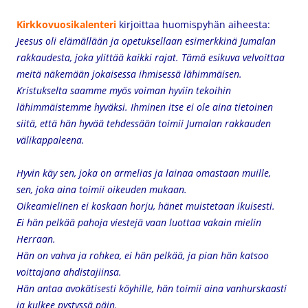
Kirkkovuosikalenteri
kirjoittaa huomispyhän aiheesta:
Jeesus oli elämällään ja opetuksellaan esimerkkinä Jumalan
rakkaudesta, joka ylittää kaikki rajat. Tämä esikuva velvoittaa
meitä näkemään jokaisessa ihmisessä lähimmäisen.
Kristukselta saamme myös voiman hyviin tekoihin
lähimmäistemme hyväksi. Ihminen itse ei ole aina tietoinen
siitä, että hän hyvää tehdessään toimii Jumalan rakkauden
välikappaleena.
Hyvin käy sen, joka on armelias ja lainaa omastaan muille,
sen, joka aina toimii oikeuden mukaan.
Oikeamielinen ei koskaan horju,
hänet muistetaan ikuisesti.
Ei hän pelkää pahoja viestejä
vaan luottaa vakain mielin
Herraan.
Hän on vahva ja rohkea, ei hän pelkää,
ja pian hän katsoo
voittajana ahdistajiinsa.
Hän antaa avokätisesti köyhille, hän toimii aina vanhurskaasti
ja kulkee pystyssä päin.