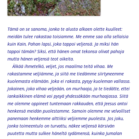
Tämä on se sanoma, jonka te alusta alkaen olette kuulleet:
meidän tulee rakastaa toisiamme. Me emme saa olla sellaisia
kuin Kain, Pahan lapsi, joka tappoi veljensä. Ja miksi hän
tappoi tämän? Siksi, että hänen omat tekonsa olivat pahoja
mutta hänen veljensä teot oikeita.
Älkää ihmetelkö, veljet, jos maailma teitä vihaa. Me
rakastamme veljiämme, ja siitä me tiedämme siirtyneemme
kuolemasta elämään. Joka ei rakasta, pysyy kuoleman vallassa.
Jokainen, joka vihaa veljeään, on murhaaja, ja te tiedätte, ettei
iankaikkinen elämä voi pysyä yhdessäkään murhaajassa. Siitä
me olemme oppineet tuntemaan rakkauden, että Jeesus antoi
henkensä meidän puolestamme. Samoin olemme me velvolliset
panemaan henkemme alttiiksi veljiemme puolesta. Jos joku,
jonka toimeentulo on turvattu, näkee veljensä kärsivän
puutetta mutta sulkee häneltä sydämensä, kuinka Jumalan