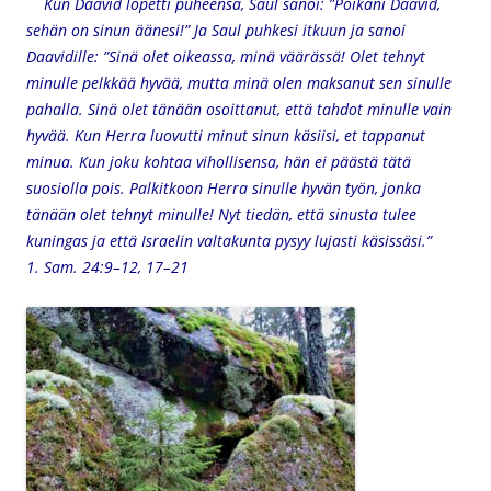
Kun Daavid lopetti puheensa, Saul sanoi: ”Poikani Daavid,
sehän on sinun äänesi!” Ja Saul puhkesi itkuun ja sanoi
Daavidille: ”Sinä olet oikeassa, minä väärässä! Olet tehnyt
minulle pelkkää hyvää, mutta minä olen maksanut sen sinulle
pahalla. Sinä olet tänään osoittanut, että tahdot minulle vain
hyvää. Kun Herra luovutti minut sinun käsiisi, et tappanut
minua. Kun joku kohtaa vihollisensa, hän ei päästä tätä
suosiolla pois. Palkitkoon Herra sinulle hyvän työn, jonka
tänään olet tehnyt minulle! Nyt tiedän, että sinusta tulee
kuningas ja että Israelin valtakunta pysyy lujasti käsissäsi.”
1. Sam. 24:9–12, 17–21