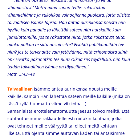
”Teille on opetettu: ’Rakasta lähimmäistäsi ja vihaa
vihamiestäsi.’ Mutta minä sanon teille: rakastakaa
vihamiehiänne ja rukoilkaa vainoojienne puolesta, jotta olisitte
taivaallisen Isänne lapsia. Hän antaa aurinkonsa nousta niin
hyville kuin pahoille ja lähettää sateen niin hurskaille kuin
jumalattomille. Jos te rakastatte niitä, jotka rakastavat teitä,
minkä palkan te siitä ansaitsette? Eivätkö publikaanitkin tee
niin? Jos te tervehditte vain ystäviänne, mitä erinomaista siinä
on? Eivätkö pakanatkin tee niin? Olkaa siis täydellisiä, niin kuin
teidän taivaallinen Isänne on täydellinen.”
Matt. 5:43–48
Taivaallinen
Isämme antaa aurinkonsa nousta meille
kaikille, samoin Hän lähettää sateen meille kaikille (mikä on
tässä kyllä huomattu viime viikkoina…)
Samanlaista erottelemattomuutta Jeesus toivoo meiltä. Että
suhtautuisimme rakkaudellisesti niitäkin kohtaan, jotka
ovat tehneet meille vääryyttä tai olleet meitä kohtaan
ilkeitä. Että ojentaisimme auttavan käden tai antaisimme