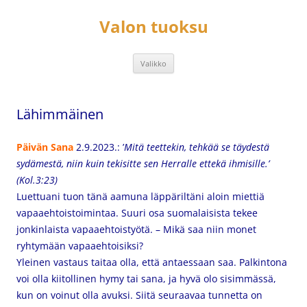
Siirry
sisältöön
Valon tuoksu
Valikko
Lähimmäinen
Päivän Sana
2.9.2023.: ’
Mitä teettekin, tehkää se täydestä
sydämestä, niin kuin tekisitte sen Herralle ettekä ihmisille.’
(Kol.3:23)
Luettuani tuon tänä aamuna läppäriltäni aloin miettiä
vapaaehtoistoimintaa. Suuri osa suomalaisista tekee
jonkinlaista vapaaehtoistyötä. – Mikä saa niin monet
ryhtymään vapaaehtoisiksi?
Yleinen vastaus taitaa olla, että antaessaan saa. Palkintona
voi olla kiitollinen hymy tai sana, ja hyvä olo sisimmässä,
kun on voinut olla avuksi. Siitä seuraavaa tunnetta on