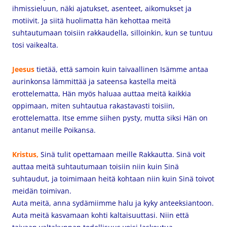
ihmissieluun, näki ajatukset, asenteet, aikomukset ja
motiivit. Ja siitä huolimatta hän kehottaa meitä
suhtautumaan toisiin rakkaudella, silloinkin, kun se tuntuu
tosi vaikealta.
Jeesus
tietää, että samoin kuin taivaallinen Isämme antaa
aurinkonsa lämmittää ja sateensa kastella meitä
erottelematta, Hän myös haluaa auttaa meitä kaikkia
oppimaan, miten suhtautua rakastavasti toisiin,
erottelematta. Itse emme siihen pysty, mutta siksi Hän on
antanut meille Poikansa.
Kristus,
Sinä tulit opettamaan meille Rakkautta. Sinä voit
auttaa meitä suhtautumaan toisiin niin kuin Sinä
suhtaudut, ja toimimaan heitä kohtaan niin kuin Sinä toivot
meidän toimivan.
Auta meitä, anna sydämiimme halu ja kyky anteeksiantoon.
Auta meitä kasvamaan kohti kaltaisuuttasi. Niin että