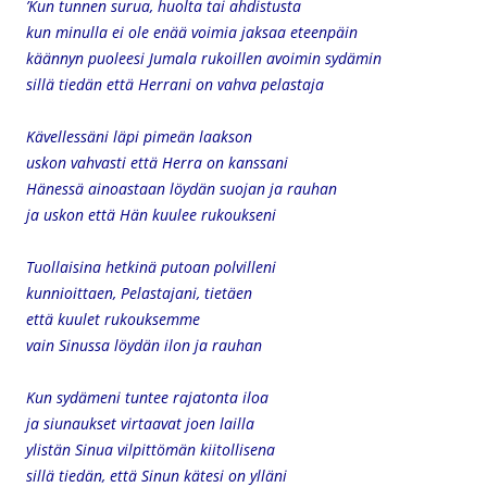
’Kun tunnen surua, huolta tai ahdistusta
kun minulla ei ole enää voimia jaksaa eteenpäin
käännyn puoleesi Jumala rukoillen avoimin sydämin
sillä tiedän että Herrani on vahva pelastaja
Kävellessäni läpi pimeän laakson
uskon vahvasti että Herra on kanssani
Hänessä ainoastaan löydän suojan ja rauhan
ja uskon että Hän kuulee rukoukseni
Tuollaisina hetkinä putoan polvilleni
kunnioittaen, Pelastajani, tietäen
että kuulet rukouksemme
vain Sinussa löydän ilon ja rauhan
Kun sydämeni tuntee rajatonta iloa
ja siunaukset virtaavat joen lailla
ylistän Sinua vilpittömän kiitollisena
sillä tiedän, että Sinun kätesi on ylläni