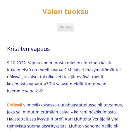
Siirry
sisältöön
Valon tuoksu
Valikko
Kristityn vapaus
9.10.2022. Vapaus on minusta mielenkiintoinen käsite.
Kuka meistä on todella vapaa? Millaiset (näkymättömät tai
näkyvät, sisäiset tai ulkoiset) tekijät estävät meitä
kokemasta vapautta? Tai saavat meidät tuntemaan
itsemme vapaiksi?
Eräässä
viimeviikkoisessa uutishaastattelussa oli toteamus,
joka sai minut miettimään asiaa – koirani näkökulmasta.
Haastattelussa kysyttiin prof. Kari Liuhtolta Venäjällä yhä
toimivista suomalaisyrityksistä. Liuhton sanoma näille oli: