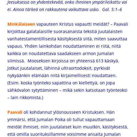
Jeesuksessa on yhdentekevää, onko ihminen ympärileikattu vai
ei. Ainoa tärkeä on rakkautena vaikuttava usko. Gal. 5:1–6
Minkälaiseen
vapauteen Kristus vapautti meidät? – Paavali
kirjoittaa galatalaisille suorasanaista tekstiä juutalaisten
vanhatestamentillisesta käsityksestä siitä, miten saavuttaa
vapaus. Yhden lainkohdan noudattaminen ei riitä, niitä
kaikkia on noudatettava saadakseen armon Jumalan
silmissä. Mooseksen kirjoissa on yhteensä 613 käskyä.
Jotkut juutalaiset, lähinnä ultraortodoksit, pyrkivät
nykyäänkin elämään niitä kirjaimellisesti noudattaen.
(Esim. koska työnteko sapattina on kiellettyä, on jopa
sähkövalon sytyttäminen – mikä sekin katsotaan työnteoksi
– lain rikkomista.)
Paavali
oli kohdannut ylösnousseen Kristuksen. Hän
ymmärsi, että Jumalan Poika oli tullut vapauttamaan
meidät ihmiset, niin juutalaiset kuin muutkin, käsityksestä,
että omilla suorituksillamme voisimme ansaita Jumalan