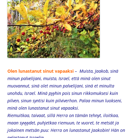
Olen lunastanut sinut vapaaksi
– Muista, Jaakob, sinä
minun palvelijani,
muista, Israel,
että minä olen sinut
muovannut,
sinä olet minun palvelijani,
sinä et minulta
unohdu, Israel.
Minä pyyhin pois sinun rikkomuksesi kuin
pilven,
sinun syntisi kuin pilviverhon.
Palaa minun luokseni,
minä olen lunastanut sinut vapaaksi.
Riemuitkaa, taivaat, sillä Herra on tämän tehnyt,
iloitkaa,
maan syvyydet,
puhjetkaa riemuun, te vuoret,
te metsät ja
jokainen metsän puu:
Herra on lunastanut Jaakobin!
Hän on
pelastanut Israelin,