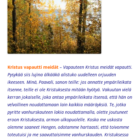
Kristus vapautti meidät
– Vapauteen Kristus meidät vapautti.
Pysykää siis lujina älkääkä alistuko uudelleen orjuuden
ikeeseen. Minä, Paavali, sanon teille: jos annatte ympärileikata
itsenne, teille ei ole Kristuksesta mitään hyötyä. Vakuutan vielä
kerran jokaiselle, joka antaa ympärileikata itsensä, että hän on
velvollinen noudattamaan lain kaikkia määräyksiä. Te, jotka
pyritte vanhurskauteen lakia noudattamalla, olette joutuneet
eroon Kristuksesta, armon ulkopuolelle. Koska me uskosta
olemme saaneet Hengen, odotamme hartaasti, että toivomme
toteutuisi ja me saavuttaisimme vanhurskauden. Kristuksessa