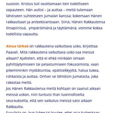
suosion. Kristus tuli osoittamaan tien todelliseen
vapauteen. Hän auttoi – ja auttaa – meitä tulemaan
läheiseen suhteeseen Jumalan kanssa; kokemaan Hänen
rakkauttaan ja anteeksiantoaan. Siinä, Hänen Rakkautensa
ilmapiirissä, ympäröimänä ja täyttämänä, voimme kokea
todellista vapautta.
Ainoa tärkeä
on rakkautena vaikuttava usko, kirjoittaa
Paavali. Mitä rakkautena vaikuttava usko saa meissä
aikaan? Ajattelen, että ei ehkä niinkään omaan
pyhittäytymiseen tai pelastumiseen fokusoimista, vaan
pikemminkin myötätuntoa, epäitsekkyyttä, halua tukea,
rohkaista ja auttaa. Onhan se lähtöisin Jumalasta, joka
rakastaa meitä.
Jos Hänen Rakkautensa meitä kohtaan on saanut aikaan
meissä uskon, niin tuntuisi ihan luonnolliselta
seuraukselta, että sen vaikutus meissä saisi aikaan
Rakkautta.
Surulista on, kun lukee tai kuulee, ettei asia kuitenkaan