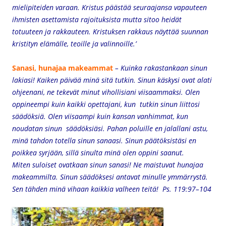
mielipiteiden varaan. Kristus päästää seuraajansa vapauteen
ihmisten asettamista rajoituksista mutta sitoo heidät
totuuteen ja rakkauteen. Kristuksen rakkaus näyttää suunnan
kristityn elämälle, teoille ja valinnoille.’
Sanasi, hunajaa makeammat
– Kuinka rakastankaan sinun
lakiasi!
Kaiken päivää minä sitä tutkin.
Sinun käskysi ovat alati
ohjeenani,
ne tekevät minut vihollisiani viisaammaksi.
Olen
oppineempi kuin kaikki opettajani,
kun tutkin sinun liittosi
säädöksiä.
Olen viisaampi kuin kansan vanhimmat,
kun
noudatan sinun säädöksiäsi.
Pahan poluille en jalallani astu,
minä tahdon totella sinun sanaasi.
Sinun päätöksistäsi en
poikkea syrjään,
sillä sinulta minä olen oppini saanut.
Miten suloiset ovatkaan sinun sanasi!
Ne maistuvat hunajaa
makeammilta.
Sinun säädöksesi antavat minulle ymmärrystä.
Sen tähden minä vihaan kaikkia valheen teitä!
Ps. 119:97–104