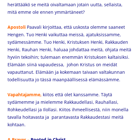
herättääkö se meitä oivaltamaan jotain uutta, sellaista,
mitä emme ole ennen ymmärtäneet?
Apostoli
Paavali
kirjoittaa, että uskosta olemme saaneet
Hengen. Tuo Henki vaikuttaa meissä, ajatuksissamme,
sydämessämme. Tuo Henki, Kristuksen Henki, Rakkauden
Henki, Rauhan Henki, haluaa johdattaa meitä, ohjata meitä
hyviin tekoihin; tulemaan enemmän Kristuksen kaltaisiksi.
Elämään siinä vapaudessa, johon Kristus on meidät
vapauttanut. Elämään ja kokemaan taivaan valtakunnan
todellisuutta jo tässä maanpäällisessä elämässämme.
Vapahtajamme,
kiitos että olet kanssamme. Täytä
sydämemme ja mielemme Rakkaudellasi, Rauhallasi,
Rohkeudellasi ja Ilollasi. Kiitos ihmeellisestä, niin monella
tavalla hoitavasta ja parantavasta Rakkaudestasi meitä
kohtaan.
A Prayer –
Rooted in Christ