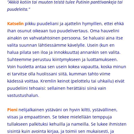
”Äkkiä kotiin tai muuten teistä tulee Putinin panttivankeja tai
puudeleita.”
Katselin
pikku puudeliani ja ajattelin hymyillen, ettei ehkä
ihan osunut oikeaan tuo puudelivertaus. Oma hauvelini
ainakin on vahvatahtoinen persoona. Se haluaisi aina itse
valita suunnan lähtiessämme kävelylle. Usein (kun en
halua pilata sen iloa ja innokkuutta)
annankin sen valita.
Suhteemme perustuu kiintymykseen ja luottamukseen.
Voin huoletta antaa sen usein kokea vapautta, koska minun
ei tarvitse olla huolissani siitä, kumman tahto viime
kädessä voittaa. Kremlin keinot (pelottelu tai uhkailu) eivät
puudeliini tehoaisi: sellainen herättäisi siinä vain
vastustushalun.
Pieni
nelijalkainen ystäväni on hyvin kiltti, ystävällinen,
viisas ja empaattinen. Se tekee mielellään temppuja
tullakseen palkituksi kehuilla ja nameilla. Se lukee ihmisten
sisintä kuin avointa kirjaa, ja toimii sen mukaisesti, ja