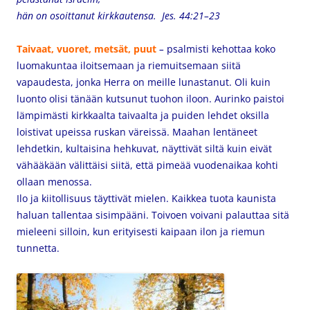
hän on osoittanut kirkkautensa. Jes. 44:21–23
Taivaat, vuoret, metsät, puut
–
psalmisti kehottaa koko
luomakuntaa iloitsemaan ja riemuitsemaan siitä
vapaudesta, jonka Herra on meille lunastanut. Oli kuin
luonto olisi tänään kutsunut tuohon iloon. Aurinko paistoi
lämpimästi kirkkaalta taivaalta ja puiden lehdet oksilla
loistivat upeissa ruskan väreissä. Maahan lentäneet
lehdetkin, kultaisina hehkuvat, näyttivät siltä kuin eivät
vähääkään välittäisi siitä, että pimeää vuodenaikaa kohti
ollaan menossa.
Ilo ja kiitollisuus täyttivät mielen. Kaikkea tuota kaunista
haluan tallentaa sisimpääni. Toivoen voivani palauttaa sitä
mieleeni silloin, kun erityisesti kaipaan ilon ja riemun
tunnetta.