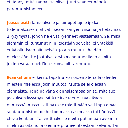
ei tiennyt mitä sanoa. He olivat juuri saaneet nähdä
parantumisihmeen.
Jeesus esitti
fariseuksille ja lainopettajille (jotka
todennäköisesti pitivät itseään sangen viisaina ja tietävinä),
2 kysymystä. johon he eivät kyenneet vastaamaan. Se, mikä
aiemmin oli tuntunut niin itsestään selvältä, ei yhtäkkiä
enää ollutkaan niin selvää. Jotain muuttui heidän
mielessään. He joutuivat arvioimaan uudelleen asioita,
joiden varaan heidän uskonsa oli rakentunut.
Evankeliumi
ei kerro, tapahtuiko noiden aterialla olleiden
miesten mielessä jokin muutos. Mutta se ei olekaan
olennaista. Tänä päivänä olennaisempaa on se, mitä tuo
Jeesuksen kysymys ”Mitä te itse teette” saa aikaan
minussa/sinussa. Laittaako se miettimään vaikkapa omaa
suhtautumistamme heikommassa asemassa tai hädässä
olevia kohtaan. Tai virittääkö se meitä pohtimaan avoimin
mielin asioita, joita olemme pitäneet itsestään selvinä. Tai