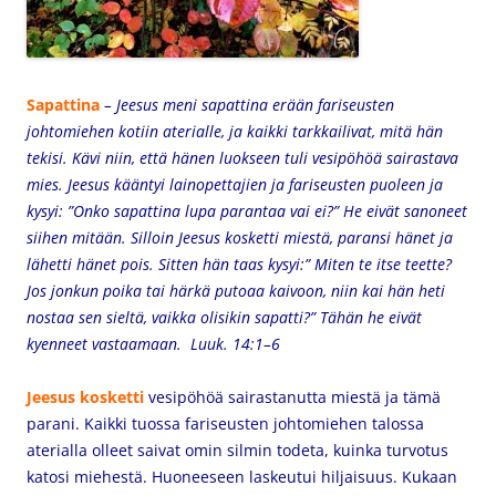
Sapattina
– Jeesus meni sapattina erään fariseusten
johtomiehen kotiin aterialle, ja kaikki tarkkailivat, mitä hän
tekisi. Kävi niin, että hänen luokseen tuli vesipöhöä sairastava
mies. Jeesus kääntyi lainopettajien ja fariseusten puoleen ja
kysyi: ”Onko sapattina lupa parantaa vai ei?” He eivät sanoneet
siihen mitään. Silloin Jeesus kosketti miestä, paransi hänet ja
lähetti hänet pois. Sitten hän taas kysyi:” Miten te itse teette?
Jos jonkun poika tai härkä putoaa kaivoon, niin kai hän heti
nostaa sen sieltä, vaikka olisikin sapatti?” Tähän he eivät
kyenneet vastaamaan. Luuk. 14:1–6
Jeesus kosketti
vesipöhöä sairastanutta miestä ja tämä
parani. Kaikki tuossa fariseusten johtomiehen talossa
aterialla olleet saivat omin silmin todeta, kuinka turvotus
katosi miehestä. Huoneeseen laskeutui hiljaisuus. Kukaan