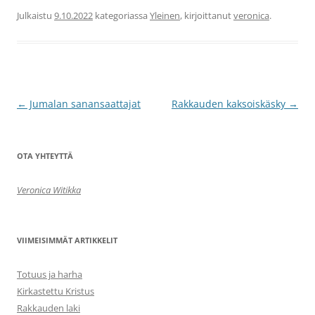
Julkaistu
9.10.2022
kategoriassa
Yleinen
, kirjoittanut
veronica
.
Artikkelien
←
Jumalan sanansaattajat
Rakkauden kaksoiskäsky
→
selaus
OTA YHTEYTTÄ
Veronica Witikka
VIIMEISIMMÄT ARTIKKELIT
Totuus ja harha
Kirkastettu Kristus
Rakkauden laki