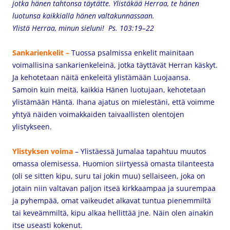
jotka hänen tahtonsa täytätte.
Ylistäkää Herraa, te hänen
luotunsa kaikkialla hänen valtakunnassaan.
Ylistä Herraa, minun sieluni!
Ps. 103:19–22
Sankarienkelit –
Tuossa psalmissa enkelit mainitaan
voimallisina sankarienkeleinä, jotka täyttävät Herran käskyt.
Ja kehotetaan näitä enkeleitä ylistämään Luojaansa.
Samoin kuin meitä, kaikkia Hänen luotujaan, kehotetaan
ylistämään Häntä.
Ihana ajatus on mielestäni, että voimme
yhtyä näiden voimakkaiden taivaallisten olentojen
ylistykseen.
Ylistyksen voima
– Ylistäessä Jumalaa tapahtuu muutos
omassa olemisessa. Huomion siirtyessä omasta tilanteesta
(oli se sitten kipu, suru tai jokin muu) sellaiseen, joka on
jotain niin valtavan paljon itseä kirkkaampaa ja suurempaa
ja pyhempää, omat vaikeudet alkavat tuntua pienemmiltä
tai keveämmiltä, kipu alkaa hellittää jne. Näin olen ainakin
itse useasti kokenut.