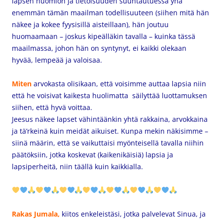
lapsen huomion ja tietoisuuden suuntautuessa
yhä
enemmän
tämän maailman todellisuuteen (siihen mitä hän
näkee ja kokee fyysisillä aisteillaan), hän joutuu
huomaamaan – joskus kipeälläkin tavalla – kuinka tässä
maailmassa, johon hän on syntynyt, ei kaikki olekaan
hyvää, lempeää ja valoisaa.
Miten
arvokasta olisikaan, että voisimme auttaa lapsia niin
että he voisivat kaikesta huolimatta säilyttää luottamuksen
siihen, että hyvä voittaa.
Jeesus näkee lapset vähintäänkin yhtä rakkaina, arvokkaina
ja tä’rkeinä kuin meidät aikuiset. Kunpa mekin näkisimme –
siinä määrin, että se vaikuttaisi myönteisellä tavalla niihin
päätöksiin, jotka koskevat (kaikenikäisiä) lapsia ja
lapsiperheitä, niin täällä kuin kaikkialla.
Rakas Jumala,
kiitos enkeleistäsi, jotka palvelevat Sinua, ja