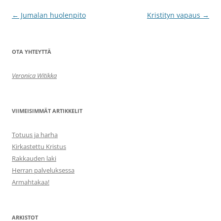
Artikkelien
←
Jumalan huolenpito
Kristityn vapaus
→
selaus
OTA YHTEYTTÄ
Veronica Witikka
VIIMEISIMMÄT ARTIKKELIT
Totuus ja harha
Kirkastettu Kristus
Rakkauden laki
Herran palveluksessa
Armahtakaa!
ARKISTOT