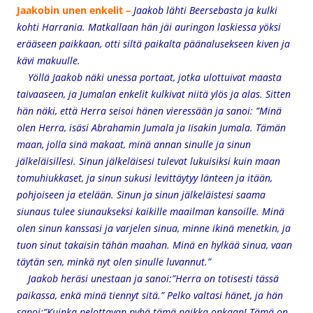
Jaakobin unen enkelit –
Jaakob lähti Beersebasta ja kulki
kohti Harrania. Matkallaan hän jäi auringon laskiessa yöksi
erääseen paikkaan, otti siltä paikalta päänalusekseen kiven ja
kävi makuulle.
Yöllä Jaakob näki unessa portaat, jotka ulottuivat maasta
taivaaseen, ja Jumalan enkelit kulkivat niitä ylös ja alas. Sitten
hän näki, että Herra seisoi hänen vieressään ja sanoi: ”Minä
olen Herra, isäsi Abrahamin Jumala ja Iisakin Jumala. Tämän
maan, jolla sinä makaat, minä annan sinulle ja sinun
jälkeläisillesi. Sinun jälkeläisesi tulevat lukuisiksi kuin maan
tomuhiukkaset, ja sinun sukusi levittäytyy länteen ja itään,
pohjoiseen ja etelään. Sinun ja sinun jälkeläistesi saama
siunaus tulee siunaukseksi kaikille maailman kansoille. Minä
olen sinun kanssasi ja varjelen sinua, minne ikinä menetkin, ja
tuon sinut takaisin tähän maahan. Minä en hylkää sinua, vaan
täytän sen, minkä nyt olen sinulle luvannut.”
Jaakob heräsi unestaan ja sanoi:”Herra on totisesti tässä
paikassa, enkä minä tiennyt sitä.” Pelko valtasi hänet, ja hän
sanoi:”Kuinka pelottavan pyhä tämä paikka onkaan! Tämä on