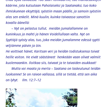
käärme, jota kutsutaan Paholaiseksi ja Saatanaksi, tuo koko
ihmiskunnan eksyttäjä, syöstiin maan päälle, ja samoin syöstiin
alas sen enkelit. Minä kuulin, kuinka taivaassa sanottiin
kovalla äänellä:
– Nyt on pelastus tullut,
meidän Jumalallamme on
kuninkuus ja mahti
ja hänen Voidellullaan valta.
Nyt on
Syyttäjä syösty alas,
tuo, joka meidän Jumalamme edessä
syytti
veljiämme päivin ja öin.
He voittivat hänet,
Karitsan veri ja heidän todistuksensa
toivat
heille voiton.
He eivät säästäneet henkeään
vaan olivat valmiit
kuolemaankin.
Iloitkaa siis, taivaat
ja te taivaiden asukkaat!
Mutta voi maata ja merta –
Saatana on laskeutunut teidän
luoksenne!
Se on raivon vallassa, sillä se tietää,
että sen aika
on lyhyt. Ilm. 12:7–12