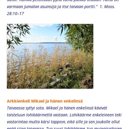
varmaan Jumalan asuinsija ja itse taivaan portti.” 1. Moos.
28:10–17
Arkkienkeli Mikael ja hänen enkelinsä
Taivaassa syttyi sota. Mikael ja hänen enkelinsä kävivät
taisteluun lohikäärmettä vastaan. Lohikäärme enkeleineen teki
vastarintaa mutta kärsi tappion, eikä sille ja sen joukolle ollut
enää sijaa taivaassa. Tuo suuri lohikäärme, tuo muinaisaikojen