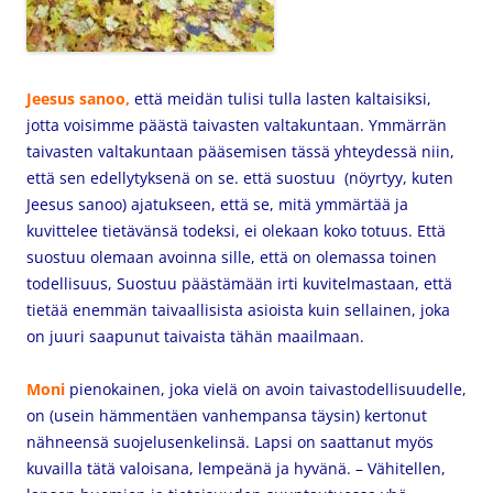
Jeesus sanoo,
että meidän tulisi tulla lasten kaltaisiksi,
jotta voisimme päästä taivasten valtakuntaan. Ymmärrän
taivasten valtakuntaan pääsemisen tässä yhteydessä niin,
että sen edellytyksenä on se. että suostuu (nöyrtyy, kuten
Jeesus sanoo) ajatukseen, että se, mitä ymmärtää ja
kuvittelee tietävänsä todeksi, ei olekaan koko totuus. Että
suostuu olemaan avoinna sille, että on olemassa toinen
todellisuus, Suostuu päästämään irti kuvitelmastaan, että
tietää enemmän taivaallisista asioista kuin sellainen, joka
on juuri saapunut taivaista tähän maailmaan.
Moni
pienokainen, joka vielä on avoin taivastodellisuudelle,
on (usein hämmentäen vanhempansa täysin) kertonut
nähneensä suojelusenkelinsä. Lapsi on saattanut myös
kuvailla tätä valoisana, lempeänä ja hyvänä. – Vähitellen,