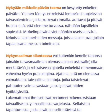
Nykyään mikkelinpäivän teema
on kesytetty enkelten
päiväksi. Yleinen käsitys enkeleistä lempeästi suojelevina
taivasolentoina, jotka kulkevat rinnalla, auttavat ja pitävät
huolta siitä, että olemme turvassa, nähdään lapsillekin
sopivaksi. Mikkelinpäivänä vietetäänkin useissa ev.lut.
kirkoissa lapsiperheiden messuja, joissa lapset ovat jollain
tapaa osana messun toimitusta.
Nykymaailman tilanteessa
voi kuitenkin kenelle tahansa
(ainakin taivasmaailman olemassaoloon uskovalle) olla
merkittävää ja rohkaisevaa ajatella enkeleitä nimenomaan
vahvoina hyvän puolustajina. Ajatella, että on olemassa
voimakkaita, taivaallisia olentoja, jotka taistelevat
pahuuden voimia vastaan ja suojelevat niiden
hyökkäyksiltä.
Lukemattomat ihmiset ovat kertoneet kokemuksistaan
taivaallisesta, ylimaallisesta varjelusta. Sellaisista
tapahtumista, jotka eivät ole selitettävissä tai