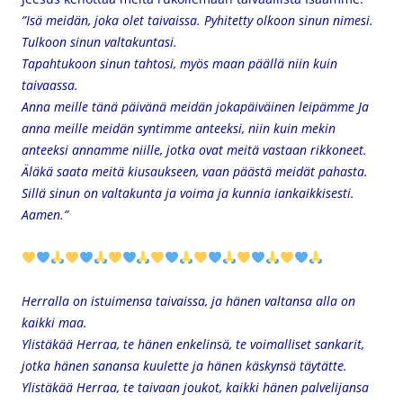
”
Isä meidän, joka olet taivaissa. Pyhitetty olkoon sinun nimesi.
Tulkoon sinun valtakuntasi.
Tapahtukoon sinun tahtosi, myös maan päällä niin kuin
taivaassa.
Anna meille tänä päivänä meidän jokapäiväinen leipämme Ja
anna meille meidän syntimme anteeksi, niin kuin mekin
anteeksi annamme niille, jotka ovat meitä vastaan rikkoneet.
Äläkä saata meitä kiusaukseen, vaan päästä meidät pahasta.
Sillä sinun on valtakunta ja voima ja kunnia iankaikkisesti.
Aamen.”
Herralla on istuimensa taivaissa,
ja hänen valtansa alla on
kaikki maa.
Ylistäkää Herraa, te hänen enkelinsä, te voimalliset sankarit,
jotka hänen sanansa kuulette ja hänen käskynsä täytätte.
Ylistäkää Herraa, te taivaan joukot, kaikki hänen palvelijansa