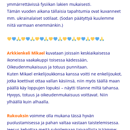
ymmärrettävissä fysiikan lakien mukaisesti.
Tämän vuoden aikana tällaisia tapahtumia ovat kuvanneet
mm. ukrainalaiset sotilaat. (Sodan päätyttyä kuulemme
niitä varmaan enemmänkin.)
Arkkienkeli Mikael
kuvataan joissain keskiaikaisessa
ikoneissa vaakakuppi toisessa kädessään,
Oikeudenmukaisuus ja totuus punnitaan.
Kuten Mikael enkelijoukkonsa kanssa voitti ne enkelijoukot,
jotka koettivat ottaa vallan käsiinsä, niin myös täällä maan
päällä käy loppujen lopuksi – näytti tilanne miltä tahansa.
Hyvyys, totuus ja oikeudenmukaisuus voittavat. Niin
ylhäällä kuin alhaalla.
Rukouksin
voimme olla mukana tässä hyvän
puolustamisessa ja pahan valtaa vastaan taistelemisessa.
Jeesus kehottaa meitä rukoilemaan taivaallista Isäämme: