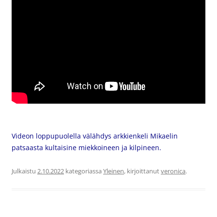
Videon loppupuolella välähdys arkkienkeli Mikaelin
patsaasta kultaisine miekkoineen ja kilpineen.
Julkaistu
2.10.2022
kategoriassa
Yleinen
, kirjoittanut
veronica
.