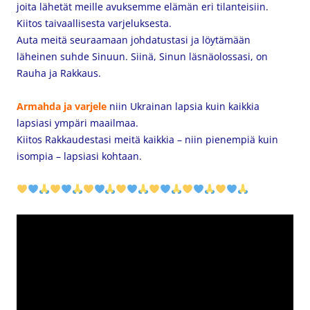
joita lähetät meille avuksemme elämän eri tilanteisiin.
Kiitos taivaallisesta varjeluksesta.
Auta meitä seuraamaan johdatustasi ja löytämään
läheinen suhde Sinuun. Siinä, Sinun läsnäolossasi, on
Rauha ja Rakkaus.
Armahda ja varjele
niin Ukrainan lapsia kuin kaikkia
lapsiasi ympäri maailmaa.
Kiitos Rakkaudestasi meitä kaikkia – niin pienempiä kuin
isompia – lapsiasi kohtaan.