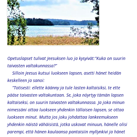
Opetuslapset tulivat Jeesuksen luo ja kysyivät:”Kuka on suurin
taivasten valtakunnassa?”
Silloin Jeesus kutsui luokseen lapsen, asetti hänet heidän
keskelleen ja sanoi:
”Totisesti: ellette käänny ja tule lasten kaltaisiksi, te ette
pääse taivasten valtakuntaan. Se, joka nöyrtyy tämän lapsen
kaltaiseksi, on suurin taivasten valtakunnassa. Ja joka minun
nimessäni ottaa luokseen yhdenkin tällaisen lapsen, se ottaa
luokseen minut. Mutta jos joku johdattaa lankeemukseen
yhdenkin näistä vähäisistä, jotka uskovat minuun, hänelle olisi
parempi, että hänen kaulaansa pantaisiin myllynkivi ja hänet