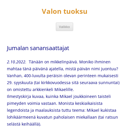
Siirry
sisältöön
Valon tuoksu
Valikko
Jumalan sanansaattajat
2.10.2022.
Tänään on mikkelinpäivä. Moniko ihminen
mahtaa tänä päivänä ajatella, mistä päivän nimi juontuu?
Vanhan, 400-luvulta peräisin olevan perinteen mukaisesti
29. syyskuuta (tai kirkkovuodessa sitä seuraava sunnuntai)
on omistettu arkkienkeli Mikaelille.
Ilmestyskirja kuvaa, kuinka Mikael joukkoineen taisteli
pimeyden voimia vastaan. Monista keskiaikaisista
legendoista ja maalauksista tuttu teema: Mikael kukistaa
lohikäärmeenä kuvatun paholaisen miekallaan (tai ratsun
selästä keihäällä).