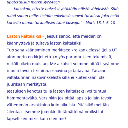
upotettaisiin meren syvyyteen.
Katsokaa, ettette halveksi yhtäkään näistä vähäisistä. Sillä
minä sanon teille: heidän enkelinsä saavat taivaissa joka hetki
katsella minun taivaallisen Isäni kasvoja.” Matt. 18:1–6, 10
Lasten kaltaisiksi
– Jeesus sanoo, että meidän on
käännyttävä ja tultava lasten kaltaisiksi.
Tuo sana kääntyminen merkitsee kreikankielessä (jolla UT
alun perin on kirjoitettu) myös parannuksen tekemistä,
mikäli oikein muistan. Me aikuiset voimme pitää itseämme
monin tavoin fiksuina, osaavina ja taitavina. Taivaan
valtakunnan näkövinkkelistä sillä ei kuitenkaan ole
juurikaan merkitystä.
Jeesuksen kehotus tulla lasten kaltaiseksi voi tuntua
hämmentävältä. Varsinkin jos pitää lapsia jollain tavoin
vähemmän arvokkaina kuin aikuisia. Pitäisikö meidän
’alentaa’ itsemme jotenkin tietämättömämmiksi tai
lapsellisemmiksi kuin olemme?