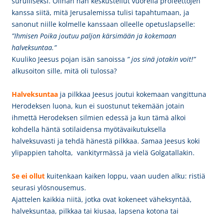
surulliseksi. Olihan hän keskustellut vuorella profeettojen
kanssa siitä, mitä Jerusalemissa tulisi tapahtumaan, ja
sanonut niille kolmelle kanssaan olleelle opetuslapselle:
”Ihmisen Poika joutuu paljon kärsimään ja kokemaan
halveksuntaa.”
Kuuliko Jeesus pojan isän sanoissa
” jos sinä jotakin voit!”
alkusoiton sille, mitä oli tulossa?
Halveksuntaa
ja pilkkaa Jeesus joutui kokemaan vangittuna
Herodeksen luona, kun ei suostunut tekemään jotain
ihmettä Herodeksen silmien edessä ja kun tämä alkoi
kohdella häntä sotilaidensa myötävaikutuksella
halveksuvasti ja tehdä hänestä pilkkaa.
S
amaa Jeesus koki
ylipappien taholta, vankityrmässä ja vielä Golgatallakin.
Se ei ollut
kuitenkaan kaiken loppu, vaan uuden alku: ristiä
seurasi ylösnousemus.
Ajattelen kaikkia niitä, jotka ovat kokeneet väheksyntää,
halveksuntaa, pilkkaa tai kiusaa, lapsena kotona tai