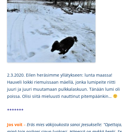
2.3.2020. Eilen heräsimme yllätykseen: lunta maassa!
Hauveli loikki riemuissaan mäellä, jonka lumipeite riitti
juuri ja juuri muutamaan pulkkalaskuun. Tänään lumi oli
poissa. Olisi siitä mieluusti nauttinut pitempäänkin…
*******
Jos voit
–
Eräs mies väkijoukosta sanoi Jeesukselle: ”Opettaja,
minä toin poikani sinun luoksesi. Hänessä on mykkä henki. Se