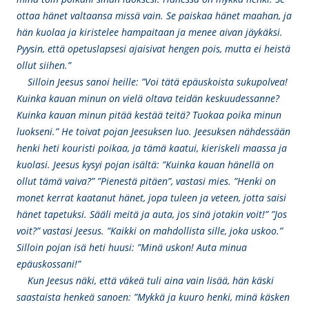
ottaa hänet valtaansa missä vain. Se paiskaa hänet maahan, ja
hän kuolaa ja kiristelee hampaitaan ja menee aivan jäykäksi.
Pyysin, että opetuslapsesi ajaisivat hengen pois, mutta ei heistä
ollut siihen.”
Silloin Jeesus sanoi heille: ”Voi tätä epäuskoista sukupolvea!
Kuinka kauan minun on vielä oltava teidän keskuudessanne?
Kuinka kauan minun pitää kestää teitä? Tuokaa poika minun
luokseni.” He toivat pojan Jeesuksen luo. Jeesuksen nähdessään
henki heti kouristi poikaa, ja tämä kaatui, kieriskeli maassa ja
kuolasi. Jeesus kysyi pojan isältä: ”Kuinka kauan hänellä on
ollut tämä vaiva?” ”Pienestä pitäen”, vastasi mies. ”Henki on
monet kerrat kaatanut hänet, jopa tuleen ja veteen, jotta saisi
hänet tapetuksi. Sääli meitä ja auta, jos sinä jotakin voit!” ”Jos
voit?” vastasi Jeesus. ”Kaikki on mahdollista sille, joka uskoo.”
Silloin pojan isä heti huusi: ”Minä uskon! Auta minua
epäuskossani!”
Kun Jeesus näki, että väkeä tuli aina vain lisää, hän käski
saastaista henkeä sanoen: ”Mykkä ja kuuro henki, minä käsken