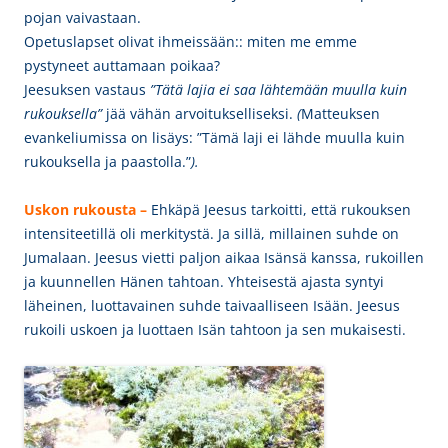
pojan vaivastaan.
Opetuslapset olivat ihmeissään:: miten me emme
pystyneet auttamaan poikaa?
Jeesuksen vastaus
”Tätä lajia ei saa lähtemään muulla kuin
rukouksella”
jää vähän arvoitukselliseksi.
(
Matteuksen
evankeliumissa on lisäys: ”Tämä laji ei lähde muulla kuin
rukouksella ja paastolla.”
).
Uskon rukousta –
Ehkäpä Jeesus
tarkoitti, että rukouksen
intensiteetillä oli merkitystä. Ja sillä, millainen suhde on
Jumalaan. Jeesus vietti paljon aikaa Isänsä kanssa, rukoillen
ja kuunnellen Hänen tahtoan. Yhteisestä ajasta syntyi
läheinen, luottavainen suhde taivaalliseen Isään. Jeesus
rukoili uskoen ja luottaen Isän tahtoon ja sen mukaisesti.