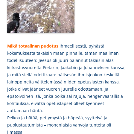
Mikä totaalinen pudotus
ihmeellisestä, pyhästä
kokemuksesta takaisin maan pinnalle, tämän maailman
todellisuuteen: Jeesus oli juuri palannut takaisin alas
kirkastusvuorelta Pietarin, Jaakobin ja Johanneksen kanssa,
ja mitä siellä odottikaan: hälisevän ihmisjoukon keskellä
lainoppineita väittelemässä niiden opetuslasten kanssa,
jotka olivat jääneet vuoren juurelle odottamaan. Ja
e
pätoivoinen isä, jonka poika sai rajuja, hengenvaarallisia
kohtauksia, eivätkä opetuslapset olleet kyenneet
auttamaan häntä.
Pelkoa ja hätää, pettymystä ja häpeää, syyttelyä ja
puolustautumista – monenlaisia vahvoja tunteita oli
ilmassa.