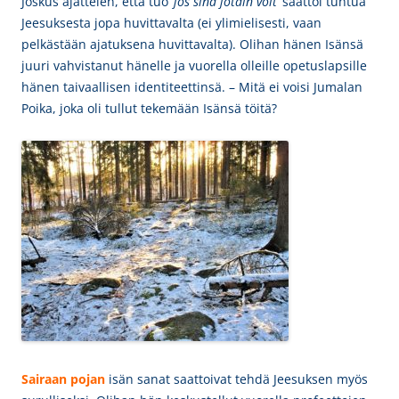
Joskus ajattelen, että tuo ’
jos sinä jotain voit’
saattoi tuntua
Jeesuksesta jopa huvittavalta (ei ylimielisesti, vaan
pelkästään ajatuksena huvittavalta). Olihan h
änen Isänsä
juuri vahvistanut hänelle ja vuorella olleille opetuslapsille
hänen taivaallisen identiteettinsä. – Mitä ei voisi Jumalan
Poika, joka oli tullut tekemään Isänsä töitä?
Sairaan pojan
isän sanat
saattoivat tehdä Jeesuksen myös