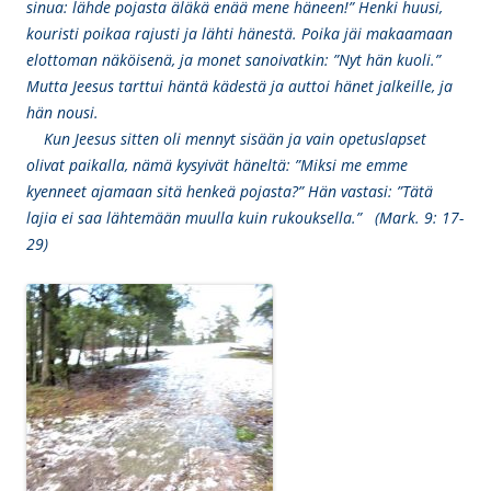
sinua: lähde pojasta äläkä enää mene häneen!” Henki huusi,
kouristi poikaa rajusti ja lähti hänestä. Poika jäi makaamaan
elottoman näköisenä, ja monet sanoivatkin: ”Nyt hän kuoli.”
Mutta Jeesus tarttui häntä kädestä ja auttoi hänet jalkeille, ja
hän nousi.
Kun Jeesus sitten oli mennyt sisään ja vain opetuslapset
olivat paikalla, nämä kysyivät häneltä: ”Miksi me emme
kyenneet ajamaan sitä henkeä pojasta?” Hän vastasi: ”Tätä
lajia ei saa lähtemään muulla kuin rukouksella.” (Mark. 9: 17-
29)