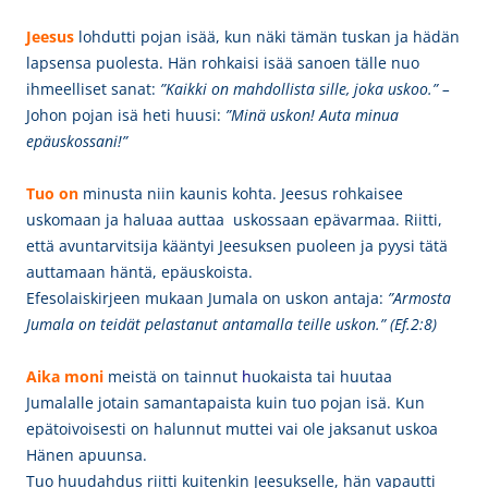
Jeesus
lohdutti pojan isää,
kun
näki tämän tuskan ja hädän
lapsensa puolesta. Hän rohkaisi isää sanoen tälle nuo
ihmeelliset sanat:
”Kaikki on mahdollista sille, joka uskoo.” –
Johon pojan isä heti huusi:
”Minä uskon! Auta minua
epäuskossani!”
Tuo on
minusta niin kaunis kohta. Jeesus rohkaisee
uskomaan ja haluaa auttaa uskossaan epävarmaa. Riitti,
että avuntarvitsija kääntyi Jeesuksen puoleen ja pyysi tätä
auttamaan häntä, epäuskoista.
Efesolaiskirjeen mukaan
Jumala on uskon antaja:
”Armosta
Jumala on teidät pelastanut antamalla teille uskon.” (Ef.2:8)
Aika moni
meistä on tainnut
h
uokaista tai huutaa
Jumalalle jotain samantapaista kuin tuo pojan isä. Kun
epätoivoisesti on halunnut muttei vai ole jaksanut uskoa
Hänen apuunsa.
Tuo huudahdus riitti kuitenkin Jeesukselle, hän vapautti