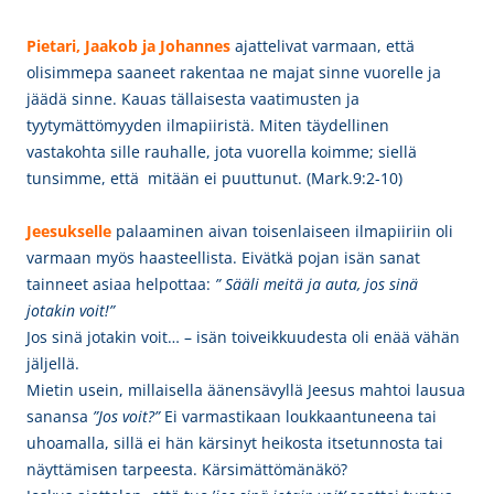
Pietari, Jaakob ja Johannes
ajattelivat varmaan, että
olisimmepa saaneet rakentaa ne majat sinne vuorelle ja
jäädä sinne. Kauas tällaisesta vaatimusten ja
tyytymättömyyden ilmapiiristä. Miten täydellinen
vastakohta sille rauhalle, jota vuorella koimme; siellä
tunsimme, että mitään ei puuttunut. (Mark.9:2-10)
Jeesukselle
palaaminen aivan toisenlaiseen ilmapiiriin oli
varmaan myös haasteellista. Eivätkä pojan isän sanat
tainneet asiaa helpottaa:
” Sääli meitä ja auta, jos sinä
jotakin voit!”
Jos sinä jotakin voit… – isän toiveikkuudesta oli enää vähän
jäljellä.
Mietin usein, millaisella äänensävyllä Jeesus mahtoi lausua
sanansa
”Jos voit?”
Ei varmastikaan loukkaantuneena tai
uhoamalla, sillä ei hän kärsinyt heikosta itsetunnosta tai
näyttämisen tarpeesta. Kärsimättömänäkö?