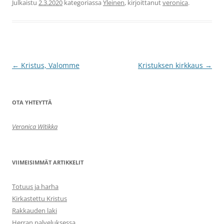
Julkaistu
2.3.2020
kategoriassa
Yleinen
, kirjoittanut
veronica
.
Artikkelien
←
Kristus, Valomme
Kristuksen kirkkaus
→
selaus
OTA YHTEYTTÄ
Veronica Witikka
VIIMEISIMMÄT ARTIKKELIT
Totuus ja harha
Kirkastettu Kristus
Rakkauden laki
Herran palveluksessa