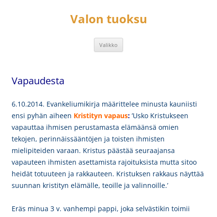
Siirry
sisältöön
Valon tuoksu
Valikko
Vapaudesta
6.10.2014. Evankeliumikirja määrittelee minusta kauniisti
ensi pyhän aiheen
Kristityn vapaus
:
’Usko Kristukseen
vapauttaa ihmisen perustamasta elämäänsä omien
tekojen, perinnäissääntöjen ja toisten ihmisten
mielipiteiden varaan. Kristus päästää seuraajansa
vapauteen ihmisten asettamista rajoituksista mutta sitoo
heidät totuuteen ja rakkauteen. Kristuksen rakkaus näyttää
suunnan kristityn elämälle, teoille ja valinnoille.’
Eräs minua 3 v. vanhempi pappi, joka selvästikin toimii