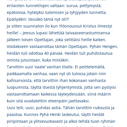
erilaisten tunnetilojen valtaan: surua, pettymystä,
epätoivoa, hylätyksi tulemisen ja tyhjyyden tunnetta.
Epäilyäkin: tässäkö tämä nyt oli?!
Ja sitten suunnaton ilo kun Ylösnoussut Kristus ilmestyi
heille! – Jeesus lupasi lähettää taivaaseenastumisensa
jälkeen toisen Opettajan, joka selittäisi heille kaiken.
Voidakseen vastaanottaa tämän Opettajan, Pyhän Hengen,
heidän tuli odottaa 40 päivää. Heidän tuli puhdistautua
omista jutuistaan, kuka mistäkin.
Tarvittiin uusi ’vaate’ vanhan tilalle. Ei peittelemällä,
paikkaamalla vanhaa, vaan nyt oli tulossa jotain niin
kallisarvoista, että tarvittiin ihan kokonaan vanhasta
luopumista, täyttä itsestä tyhjentymistä, jotta sen pystyisi
vastaanottamaan kaikessa täyteydessään, siinä määrin
kuin sitä vuodatettiin eteenpäin jaettavaksi.
Uusi leili, uusi, puhdas astia. Tähän tarvittiin rukousta ja
paastoa. Kunnes Pyhä Henki laskeutui, täytti heidät
piripintaan ja ylitsevuotavasti ja alkoi tehdä tuon ryhmän