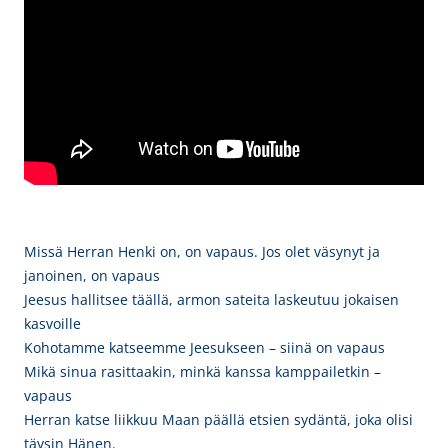
Missä Herran Henki on, on vapaus. Jos olet väsynyt ja
janoinen, on vapaus
Jeesus hallitsee täällä, armon sateita laskeutuu jokaisen
kasvoille
Kohotamme katseemme Jeesukseen – siinä on vapaus
Mikä sinua rasittaakin, minkä kanssa kamppailetkin –
vapaus
Herran katse liikkuu Maan päällä etsien sydäntä, joka olisi
täysin Hänen.