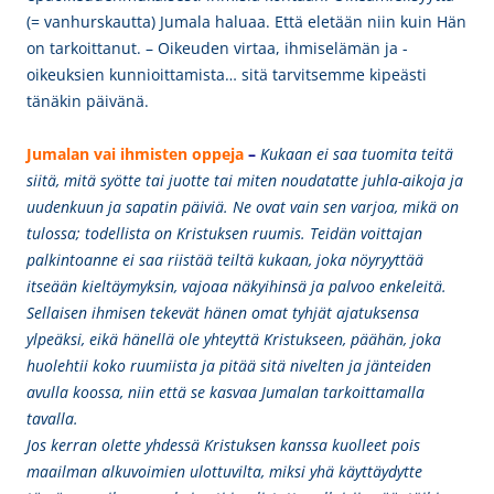
(= vanhurskautta) Jumala haluaa. Että eletään niin kuin Hän
on tarkoittanut. – Oikeuden virtaa, ihmiselämän ja -
oikeuksien kunnioittamista… sitä tarvitsemme kipeästi
tänäkin päivänä.
Jumalan vai ihmisten oppeja
–
Kukaan ei saa tuomita teitä
siitä, mitä syötte tai juotte tai miten noudatatte juhla-aikoja ja
uudenkuun ja sapatin päiviä. Ne ovat vain sen varjoa, mikä on
tulossa; todellista on Kristuksen ruumis. Teidän voittajan
palkintoanne ei saa riistää teiltä kukaan, joka nöyryyttää
itseään kieltäymyksin, vajoaa näkyihinsä ja palvoo enkeleitä.
Sellaisen ihmisen tekevät hänen omat tyhjät ajatuksensa
ylpeäksi, eikä hänellä ole yhteyttä Kristukseen, päähän, joka
huolehtii koko ruumiista ja pitää sitä nivelten ja jänteiden
avulla koossa, niin että se kasvaa Jumalan tarkoittamalla
tavalla.
Jos kerran olette yhdessä Kristuksen kanssa kuolleet pois
maailman alkuvoimien ulottuvilta, miksi yhä käyttäydytte