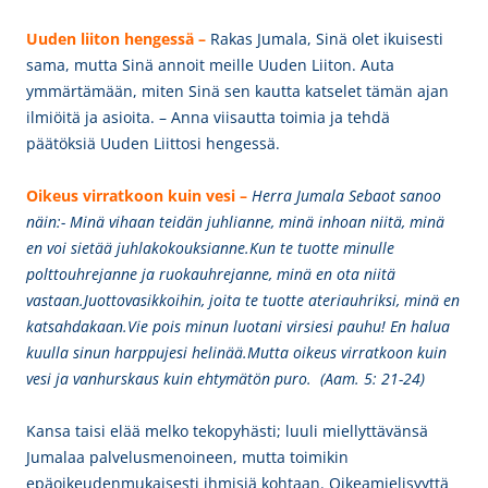
Uuden liiton hengessä –
Rakas Jumala, Sinä olet ikuisesti
sama, mutta Sinä annoit meille Uuden Liiton. Auta
ymmärtämään, miten Sinä sen kautta katselet tämän ajan
ilmiöitä ja asioita. – Anna viisautta toimia ja tehdä
päätöksiä Uuden Liittosi hengessä.
Oikeus virratkoon kuin vesi –
Herra Jumala Sebaot sanoo
näin:- Minä vihaan teidän juhlianne, minä inhoan niitä, minä
en voi sietää juhlakokouksianne.Kun te tuotte minulle
polttouhrejanne ja ruokauhrejanne, minä en ota niitä
vastaan.Juottovasikkoihin, joita te tuotte ateriauhriksi, minä en
katsahdakaan.Vie pois minun luotani virsiesi pauhu! En halua
kuulla sinun harppujesi helinää.Mutta oikeus virratkoon kuin
vesi ja vanhurskaus kuin ehtymätön puro. (Aam. 5: 21-24)
Kansa taisi elää melko tekopyhästi; luuli miellyttävänsä
Jumalaa palvelusmenoineen, mutta toimikin
epäoikeudenmukaisesti ihmisiä kohtaan. Oikeamielisyyttä