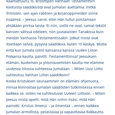
Raamattuun), ts. kristittyjen Vanhaan Testamenttiin
kootuista säädöksistä ovat Jumalan asettamia, mitkä
ihmisten, sen ajan rabbien ja kirjanoppineiden sinne
lisäämiä. – Jeesus sanoi, ettei Hän tullut poistamaan
yhtäkään piirtoa laista. Ei niin, siellä ne ovat, samat tekstit
kansien välissä edeleen, niin juutalaisten Tanakissa kuin
meidän Vanhassa Testamentissakin. Jotkut niistä ovat
itsestään selviä, pysyviä säädöksiä, kuten 10 käskyä. Mutta
entä kun Jumala solmi kansansa kanssa Uuden Liiton
Poikansa kautta, päivitti Testamenttiinsa? Jeesuksen
elämän, kuoleman ja ylösnousemisen kautta me elämme
uudessa liitossa suhteessa Jumalaan. – Miten Uusi Liitto
suhteutuu Vanhan Liiton säädöksiin?
Koska Kristuksen seuraaminen on elämäni ohjenuora,
minua kiinnostaa Jumalan säädösten tutkimisessa ennen
kaikkea se, miten ne suhteutuvat Uuteen Liittoon. – Miten
Jeesus niistä opetti. mitä Hän niihin lisäsi, mitä Hän
painotti. Kristus ilmensi – ja ilmentää – ennen kaikkea
Jumalan armollista, pelastavaa ja vapauttavaa Rakkautta.