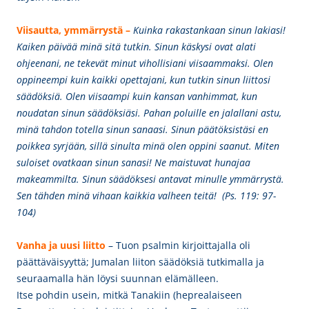
Viisautta, ymmärrystä –
Kuinka rakastankaan sinun lakiasi!
Kaiken päivää minä sitä tutkin. Sinun käskysi ovat alati
ohjeenani, ne tekevät minut vihollisiani viisaammaksi. Olen
oppineempi kuin kaikki opettajani, kun tutkin sinun liittosi
säädöksiä. Olen viisaampi kuin kansan vanhimmat, kun
noudatan sinun säädöksiäsi. Pahan poluille en jalallani astu,
minä tahdon totella sinun sanaasi. Sinun päätöksistäsi en
poikkea syrjään, sillä sinulta minä olen oppini saanut. Miten
suloiset ovatkaan sinun sanasi! Ne maistuvat hunajaa
makeammilta. Sinun säädöksesi antavat minulle ymmärrystä.
Sen tähden minä vihaan kaikkia valheen teitä! (Ps. 119: 97-
104)
Vanha ja uusi liitto
– Tuon psalmin kirjoittajalla oli
päättäväisyyttä; Jumalan liiton säädöksiä tutkimalla ja
seuraamalla hän löysi suunnan elämälleen.
Itse pohdin usein, mitkä Tanakiin (heprealaiseen