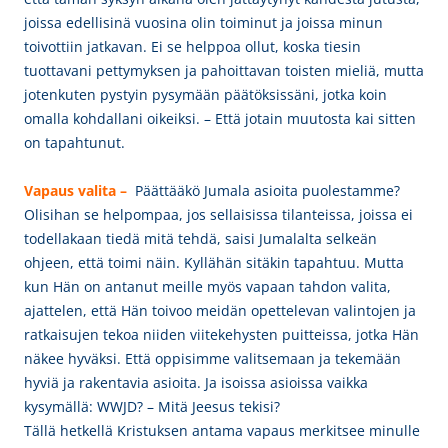
joissa edellisinä vuosina olin toiminut ja joissa minun
toivottiin jatkavan. Ei se helppoa
ollut, koska tiesin
tuottavani pettymyksen ja pahoittavan toisten mieliä, mutta
jotenkuten pystyin pysymään päätöksissäni, jotka koin
omalla kohdallani oikeiksi. – Että jotain muutosta kai sitten
on tapahtunut.
Vapaus valita –
Päättääkö Jumala asioita puolestamme?
Olisihan se helpompaa, jos sellaisissa tilanteissa, joissa ei
todellakaan tiedä mitä tehdä, saisi Jumalalta selkeän
ohjeen, että toimi näin. Kyllähän sitäkin tapahtuu. Mutta
kun Hän on antanut meille myös vapaan tahdon valita,
ajattelen, että Hän toivoo meidän opettelevan valintojen ja
ratkaisujen tekoa niiden viitekehysten puitteissa, jotka Hän
näkee hyväksi. Että oppisimme valitsemaan ja tekemään
hyviä ja rakentavia asioita. Ja isoissa asioissa vaikka
kysymällä: WWJD? – Mitä Jeesus tekisi?
Tällä hetkellä Kristuksen antama vapaus merkitsee minulle