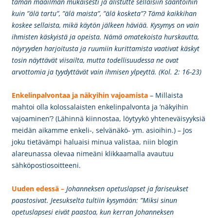
tämän maailman mukaisesti ja alistutte sellaisiin sääntöihin
kuin ”älä tartu”, ”älä maista”, ”älä kosketa”? Tämä kaikkihan
koskee sellaista, mikä käytön jälkeen häviää. Kysymys on vain
ihmisten käskyistä ja opeista. Nämä omatekoista hurskautta,
nöyryyden harjoitusta ja ruumiin kurittamista vaativat käskyt
tosin näyttävät viisailta, mutta todellisuudessa ne ovat
arvottomia ja tyydyttävät vain ihmisen ylpeyttä. (Kol. 2: 16-23)
Enkelinpalvontaa ja näkyihin vajoamista
– Millaista
mahtoi olla kolossalaisten enkelinpalvonta ja ’näkyihin
vajoaminen’? (Lähinnä kiinnostaa, löytyykö yhteneväisyyksiä
meidän aikamme enkeli-, selvänäkö- ym. asioihin.) – Jos
joku tietävämpi haluaisi minua valistaa, niin blogin
alareunassa olevaa nimeäni klikkaamalla avautuu
sähköpostiosoitteeni.
Uuden edessä –
Johanneksen opetuslapset ja fariseukset
paastosivat. Jeesukselta tultiin kysymään: ”Miksi sinun
opetuslapsesi eivät paastoa, kun kerran Johanneksen