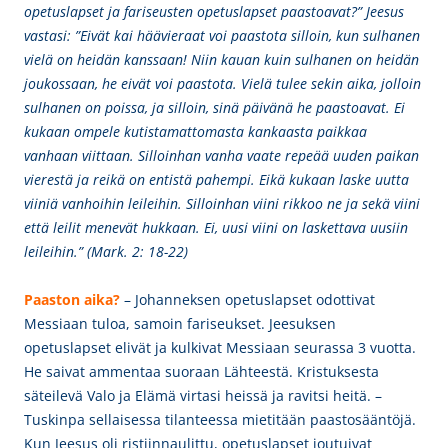
opetuslapset ja fariseusten opetuslapset paastoavat?” Jeesus
vastasi: ”Eivät kai häävieraat voi paastota silloin, kun sulhanen
vielä on heidän kanssaan! Niin kauan kuin sulhanen on heidän
joukossaan, he eivät voi paastota. Vielä tulee sekin aika, jolloin
sulhanen on poissa, ja silloin, sinä päivänä he paastoavat. Ei
kukaan ompele kutistamattomasta kankaasta paikkaa
vanhaan viittaan. Silloinhan vanha vaate repeää uuden paikan
vierestä ja reikä on entistä pahempi. Eikä kukaan laske uutta
viiniä vanhoihin leileihin. Silloinhan viini rikkoo ne ja sekä viini
että leilit menevät hukkaan. Ei, uusi viini on laskettava uusiin
leileihin.” (Mark. 2: 18-22)
Paaston aika?
– Johanneksen opetuslapset odottivat
Messiaan tuloa, samoin fariseukset. Jeesuksen
opetuslapset elivät ja kulkivat Messiaan seurassa 3 vuotta.
H
e saivat ammentaa suoraan Lähteestä. Kristuksesta
säteilevä Valo ja Elämä virtasi heissä ja ravitsi heitä. –
Tuskinpa sellaisessa tilanteessa mietitään paastosääntöjä.
Kun Jeesus oli ristiinnaulittu, opetuslapset joutuivat