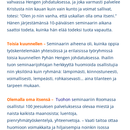
vahvassa Hengen johdatuksessa, ja joka varmasti palvelee
Kristusta niin kauan kuin vain kunto ja voimat sallivat,
totesi: ”Olen jo niin vanha, että uskallan olla oma itseni.”
Hänen järjestämänsä 10-päiväisen seminaarin aikana
saattoi todeta, kuinka hän elää todeksi tuota vapautta.
Toisia kuunnellen –
Seminaarin aiheena oli, kuinka oppia
työskentelemään yhteisöissä ja erilaisissa työryhmissä
toisia kuunnellen Pyhän Hengen johdatuksessa. Ihailin
tuon seminaarijohtajan herkkyyttä huomioida osallistujia
niin yksilöinä kuin ryhmänä: lämpimästi, kiinnostuneesti,
voimallisesti, lempeästi, rohkaisevasti… aina tilanteen ja
tarpeen mukaan.
Olemalla oma itsensä –
Tuohon s
eminaariin Roomassa
osallistui 100 Jeesuksen palveluksessa olevaa miestä ja
naista kaikista maanosista; luentoja,
pienryhmätyöskentelyä, yhteenvetoja. – Vaati taitoa ottaa
huomioon voimakkaita ja hiljaisempia noinkin isossa