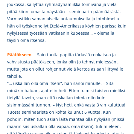
joukossa, säilyttää ryhmädynamiikka toimivana ja vielä
pitää kiinni omasta näystään – seminaarin päämäärästä.
Varmastikin samanlaisella antaumuksella ja intohimolla
hän oli työskennellyt Etelä-Amerikassa köyhien parissa kuin
nykyisessä työssään Vatikaanin kupeessa… – olemalla
täysin oma itsensä.
Päätökseen –
Sain tuolta papilta tärkeää rohkaisua ja
vahvistusta päätökseen, jonka olin jo tehnyt mielessäni,
mutta jota en ollut rohjennut vielä kertoa asiaan liittyvälle
taholle.
”… uskallan olla oma itseni”, hän sanoi minulle. – Sitä
minäkin haluan, ajattelin heti! Etten toimisi toisten mieliksi
tietyllä tavoin, vaan että uskallan toimia niin kuin
sisimmässäni tunnen. – Nyt heti, enkä vasta 3 v:n kuluttua!
Tuosta seminaarista on kohta kulunut 6 vuotta. Kun
pohdin, miten tuon asian laita mahtaa olla nykyään (missä
määrin siis uskallan olla vapaa, oma itseni), tuli mieleen,
että tämän syksyn aikana olen jättäytynyt kahdesta jutusta,