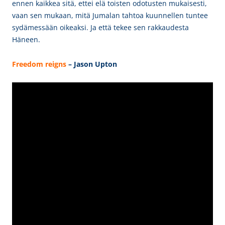
ennen kaikkea sitä, ettei elä toisten odotusten mukaisesti,
vaan sen mukaan, mitä Jumalan tahtoa kuunnellen tuntee
sydämessään oikeaksi. Ja että tekee sen rakkaudesta
Häneen.
Freedom reigns
– Jason Upton