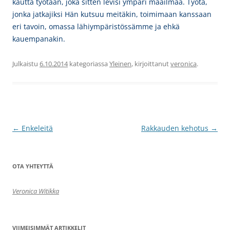
kautta työtään, joka sitten levisi ympäri maailmaa. Työtä,
jonka jatkajiksi Hän kutsuu meitäkin, toimimaan kanssaan
eri tavoin, omassa lähiympäristössämme ja ehkä
kauempanakin.
Julkaistu
6.10.2014
kategoriassa
Yleinen
, kirjoittanut
veronica
.
Artikkelien
←
Enkeleitä
Rakkauden kehotus
→
selaus
OTA YHTEYTTÄ
Veronica Witikka
VIIMEISIMMÄT ARTIKKELIT