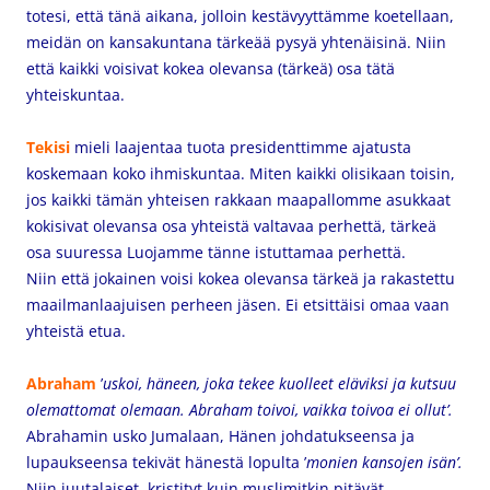
totesi, että tänä aikana, jolloin kestävyyttämme koetellaan,
meidän on kansakuntana tärkeää pysyä yhtenäisinä. Niin
että kaikki voisivat kokea olevansa (tärkeä) osa tätä
yhteiskuntaa.
Tekisi
mieli laajentaa tuota presidenttimme ajatusta
koskemaan koko ihmiskuntaa. Miten kaikki olisikaan toisin,
jos kaikki tämän yhteisen rakkaan maapallomme asukkaat
kokisivat olevansa osa yhteistä valtavaa perhettä, tärkeä
osa suuressa Luojamme tänne istuttamaa perhettä.
Niin että jokainen voisi kokea olevansa tärkeä ja rakastettu
maailmanlaajuisen perheen jäsen. Ei etsittäisi omaa vaan
yhteistä etua.
Abraham
’
uskoi, häneen, joka tekee kuolleet eläviksi ja kutsuu
olemattomat olemaan. Abraham toivoi, vaikka toivoa ei ollut’.
Abrahamin usko Jumalaan, Hänen johdatukseensa ja
lupaukseensa tekivät hänestä lopulta ’
monien kansojen isän’.
Niin juutalaiset, kristityt kuin muslimitkin pitävät