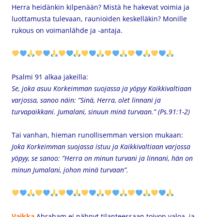
Herra heidänkin kilpenään? Mistä he hakevat voimia ja
luottamusta tulevaan, raunioiden keskelläkin? Monille
rukous on voimanlähde ja -antaja.
Psalmi 91 alkaa jakeilla:
Se, joka asuu Korkeimman suojassa ja yöpyy Kaikkivaltiaan
varjossa, sanoo näin: ”Sinä, Herra, olet linnani ja
turvapaikkani. Jumalani, sinuun minä turvaan.” (Ps.91:1-2)
Tai vanhan, hieman runollisemman version mukaan:
Joka Korkeimman suojassa istuu ja Kaikkivaltiaan varjossa
yöpyy, se sanoo: ”Herra on minun turvani ja linnani, hän on
minun Jumalani, johon minä turvaan”.
Vaikka
Abraham ei nähnyt tilanteessaan toivon valoa, ja