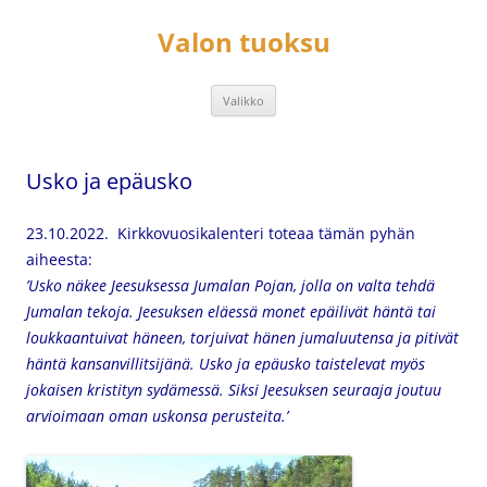
Siirry
sisältöön
Valon tuoksu
Valikko
Usko ja epäusko
23.10.2022. Kirkkovuosikalenteri toteaa tämän pyhän
aiheesta:
’Usko näkee Jeesuksessa Jumalan Pojan, jolla on valta tehdä
Jumalan tekoja. Jeesuksen eläessä monet epäilivät häntä tai
loukkaantuivat häneen, torjuivat hänen jumaluutensa ja pitivät
häntä kansanvillitsijänä. Usko ja epäusko taistelevat myös
jokaisen kristityn sydämessä. Siksi Jeesuksen seuraaja joutuu
arvioimaan oman uskonsa perusteita.’