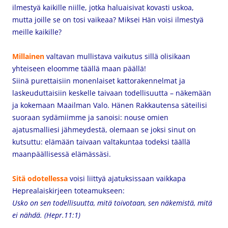
ilmestyä kaikille niille, jotka haluaisivat kovasti uskoa,
mutta joille se on tosi vaikeaa? Miksei Hän voisi ilmestyä
meille kaikille?
Millainen
valtavan mullistava vaikutus sillä olisikaan
yhteiseen eloomme täällä maan päällä!
Siinä purettaisiin monenlaiset kattorakennelmat ja
laskeuduttaisiin keskelle taivaan todellisuutta – näkemään
ja kokemaan Maailman Valo. Hänen Rakkautensa säteilisi
suoraan sydämiimme ja sanoisi: nouse omien
ajatusmalliesi jähmeydestä, olemaan se joksi sinut on
kutsuttu: elämään taivaan valtakuntaa todeksi täällä
maanpäällisessä elämässäsi.
Sitä odotellessa
voisi liittyä ajatuksissaan vaikkapa
Heprealaiskirjeen toteamukseen:
Usko on sen todellisuutta, mitä toivotaan, sen näkemistä, mitä
ei nähdä. (Hepr.11:1)