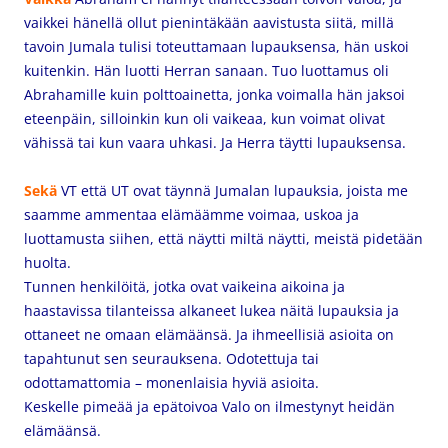
vaikkei hänellä ollut pienintäkään aavistusta siitä, millä
tavoin Jumala tulisi toteuttamaan lupauksensa, hän uskoi
kuitenkin. Hän luotti Herran sanaan.
Tuo luottamus oli
Abrahamille kuin polttoainetta, jonka voimalla hän jaksoi
eteenpäin, silloinkin kun oli vaikeaa, kun voimat olivat
vähissä tai kun vaara uhkasi. Ja Herra täytti lupauksensa.
Sekä
VT että UT ovat täynnä Jumalan lupauksia, joista me
saamme ammentaa elämäämme voimaa, uskoa ja
luottamusta siihen, että näytti miltä näytti, meistä pidetään
huolta.
Tunnen henkilöitä, jotka ovat vaikeina aikoina ja
haastavissa tilanteissa alkaneet lukea näitä lupauksia ja
ottaneet ne omaan elämäänsä. Ja ihmeellisiä asioita on
tapahtunut sen seurauksena. Odotettuja tai
odottamattomia – monenlaisia hyviä asioita.
Keskelle pimeää ja epätoivoa Valo on ilmestynyt heidän
elämäänsä.