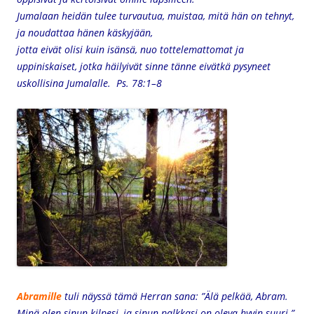
Jumalaan heidän tulee turvautua,
muistaa, mitä hän on tehnyt,
ja noudattaa hänen käskyjään,
jotta eivät olisi kuin isänsä, nuo tottelemattomat ja
uppiniskaiset,
jotka häilyivät sinne tänne eivätkä pysyneet
uskollisina Jumalalle.
Ps. 78:1–8
Abramille
tuli näyssä tämä Herran sana: ”Älä pelkää, Abram.
Minä olen sinun kilpesi, ja sinun palkkasi on oleva hyvin suuri.”