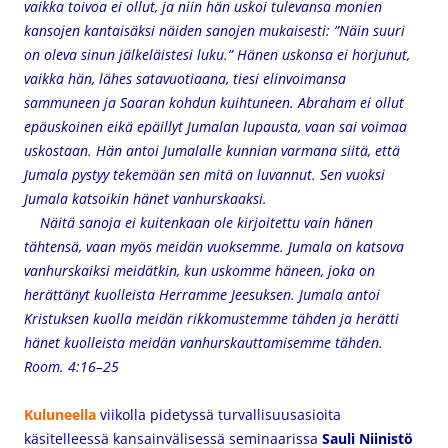
vaikka toivoa ei ollut, ja niin hän uskoi tulevansa monien
kansojen kantaisäksi näiden sanojen mukaisesti: ”Näin suuri
on oleva sinun jälkeläistesi luku.” Hänen uskonsa ei horjunut,
vaikka hän, lähes satavuotiaana, tiesi elinvoimansa
sammuneen ja Saaran kohdun kuihtuneen. Abraham ei ollut
epäuskoinen eikä epäillyt Jumalan lupausta, vaan sai voimaa
uskostaan. Hän antoi Jumalalle kunnian varmana siitä, että
Jumala pystyy tekemään sen mitä on luvannut. Sen vuoksi
Jumala katsoikin hänet vanhurskaaksi.
Näitä sanoja ei kuitenkaan ole kirjoitettu vain hänen
tähtensä, vaan myös meidän vuoksemme. Jumala on katsova
vanhurskaiksi meidätkin, kun uskomme häneen, joka on
herättänyt kuolleista Herramme Jeesuksen. Jumala antoi
Kristuksen kuolla meidän rikkomustemme tähden ja herätti
hänet kuolleista meidän vanhurskauttamisemme tähden.
Room. 4:16–25
Kuluneella
viikolla pidetyssä turvallisuusasioita
käsitelleessä kansainvälisessä seminaarissa
Sauli Niinistö