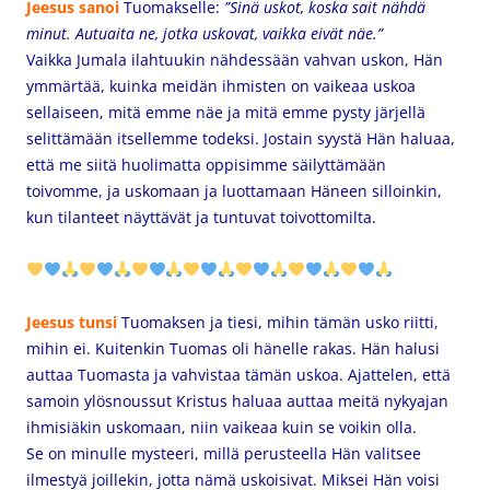
Jeesus sanoi
Tuomakselle:
”Sinä uskot, koska sait nähdä
minut. Autuaita ne, jotka uskovat, vaikka eivät näe.”
Vaikka Jumala ilahtuukin nähdessään vahvan uskon, Hän
ymmärtää, kuinka meidän ihmisten on vaikeaa uskoa
sellaiseen, mitä emme näe ja mitä emme pysty järjellä
selittämään itsellemme todeksi. Jostain syystä Hän haluaa,
että me siitä huolimatta oppisimme säilyttämään
toivomme, ja uskomaan ja luottamaan Häneen silloinkin,
kun tilanteet näyttävät ja tuntuvat toivottomilta.
Jeesus tunsi
Tuomaksen ja tiesi, mihin tämän usko riitti,
mihin ei. Kuitenkin Tuomas oli hänelle rakas. Hän halusi
auttaa Tuomasta ja vahvistaa tämän uskoa. Ajattelen, että
samoin ylösnoussut Kristus haluaa auttaa meitä nykyajan
ihmisiäkin uskomaan, niin vaikeaa kuin se voikin olla.
Se on minulle mysteeri, millä perusteella Hän valitsee
ilmestyä joillekin, jotta nämä uskoisivat. Miksei Hän voisi