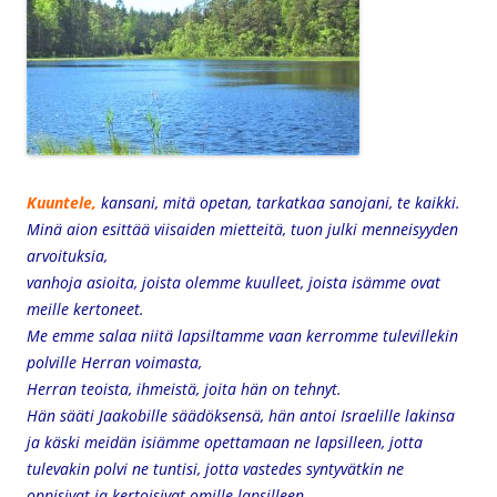
Kuuntele,
kansani, mitä opetan,
tarkatkaa sanojani, te kaikki.
Minä aion esittää viisaiden mietteitä,
tuon julki menneisyyden
arvoituksia,
vanhoja asioita, joista olemme kuulleet,
joista isämme ovat
meille kertoneet.
Me emme salaa niitä lapsiltamme
vaan kerromme tulevillekin
polville Herran voimasta,
Herran teoista, ihmeistä, joita hän on tehnyt.
Hän sääti Jaakobille säädöksensä,
hän antoi Israelille lakinsa
ja käski meidän isiämme opettamaan ne lapsilleen,
jotta
tulevakin polvi ne tuntisi,
jotta vastedes syntyvätkin ne
oppisivat
ja kertoisivat omille lapsilleen.