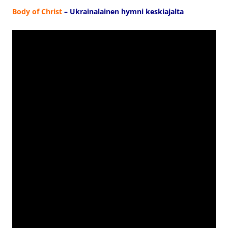
Body of Christ
– Ukrainalainen hymni keskiajalta