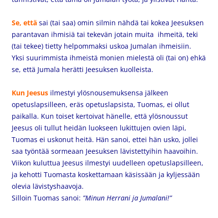
Se, että
sai (tai saa) omin silmin nähdä tai kokea Jeesuksen
parantavan ihmisiä tai tekevän jotain muita ihmeitä, teki
(tai tekee) tietty helpommaksi uskoa Jumalan ihmeisiin.
Yksi suurimmista ihmeistä monien mielestä oli (tai on) ehkä
se, että Jumala herätti Jeesuksen kuolleista.
Kun Jeesus
ilmestyi ylösnousemuksensa jälkeen
opetuslapsilleen, eräs opetuslapsista, Tuomas, ei ollut
paikalla. Kun toiset kertoivat hänelle, että ylösnoussut
Jeesus oli tullut heidän luokseen lukittujen ovien läpi,
Tuomas ei uskonut heitä. Hän sanoi, ettei hän usko, jollei
saa työntää sormeaan Jeesuksen lävistettyihin haavoihin.
Viikon kuluttua Jeesus ilmestyi uudelleen opetuslapsilleen,
ja kehotti Tuomasta koskettamaan käsissään ja kyljessään
olevia lävistyshaavoja.
Silloin Tuomas sanoi:
”Minun Herrani ja Jumalani!”