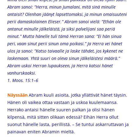
Abram sanoi: ”Herra, minun Jumalani, mitä sinä minulle
antaisit? Olenhan jäänyt lapsettomaksi, ja minun omaisuuteni
perii damaskolainen Elieser.” Abram sanoi vielä: ”Ethän ole
antanut minulle jälkeläistä, ja siksi palvelijani saa periä
minut.” Mutta hänelle tuli tämä Herran sana: ”Ei hän sinua
peri, vaan sinut perii sinun oma poikasi.” Ja Herra vei hänet
ulos ja sanoi: ”Katso taivaalle ja laske tähdet, jos kykenet ne
laskemaan. Yhtä suuri on oleva sinun jälkeläistesi määrä.”
Abram uskoi Herran lupaukseen, ja Herra katsoi hänet
vanhurskaaksi.
1. Moos. 15:1–6
Näyssään
Abram
kuuli asioita, jotka yllättivät hänet täysin.
Hänen oli vaikea ottaa vastaan ja uskoa kuulemaansa.
Herrako antaisi hänelle suuren palkan ja olisi hänen
kilpensä, mitä sitten olikaan edessä? Eihän Herra ollut
suonut hänelle lasta, perillistä. – Se tuntui askarruttavan ja
painavan eniten Abramin mieltä.