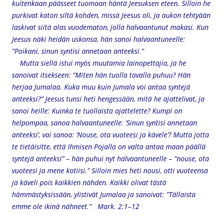
kuitenkaan päässeet tuomaan häntä Jeesuksen eteen. Silloin he
purkivat katon siltä kohden, missä Jeesus oli, ja aukon tehtyään
laskivat siitä alas vuodematon, jolla halvaantunut makasi. Kun
Jeesus näki heidän uskonsa, hän sanoi halvaantuneelle:
”Poikani, sinun syntisi annetaan anteeksi.”
Mutta siellä istui myös muutamia lainopettajia, ja he
sanoivat itsekseen: ”Miten hän tuolla tavalla puhuu? Hän
herjaa Jumalaa. Kuka muu kuin Jumala voi antaa syntejä
anteeksi?” Jeesus tunsi heti hengessään, mitä he ajattelivat, ja
sanoi heille: Kuinka te tuollaista ajattelette? Kumpi on
helpompaa, sanoa halvaantuneelle: ’Sinun syntisi annetaan
anteeksi’, vai sanoa: ’Nouse, ota vuoteesi ja kävele’? Mutta jotta
te tietäisitte, että Ihmisen Pojalla on valta antaa maan päällä
syntejä anteeksi” – hän puhui nyt halvaantuneelle – ”nouse, ota
vuoteesi ja mene kotiisi.” Silloin mies heti nousi, otti vuoteensa
ja käveli pois kaikkien nähden. Kaikki olivat tästä
hämmästyksissään, ylistivät Jumalaa ja sanoivat: ”Tällaista
emme ole ikinä nähneet.”
Mark. 2:1–12