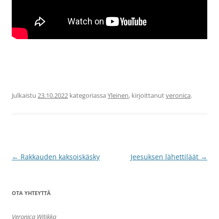
Julkaistu
23.10.2022
kategoriassa
Yleinen
, kirjoittanut
veronica
.
Artikkelien
←
Rakkauden kaksoiskäsky
Jeesuksen lähettiläät
→
selaus
OTA YHTEYTTÄ
Veronica Witikka