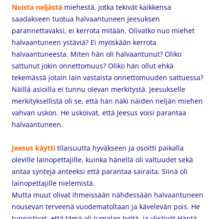
Noista neljästä
miehestä, jotka tekivät kaikkensa
saadakseen tuotua halvaantuneen Jeesuksen
parannettavaksi, ei kerrota mitään. Olivatko nuo miehet
halvaantuneen ystäviä? Ei myöskään kerrota
halvaantuneesta. Miten hän oli halvaantunut? Oliko
sattunut jokin onnettomuus? Oliko hän ollut ehkä
tekemässä jotain lain vastaista onnettomuuden sattuessa?
Näillä asioilla ei tunnu olevan merkitystä. Jeesukselle
merkityksellistä oli se, että hän näki näiden neljän miehen
vahvan uskon. He uskoivat, että Jeesus voisi parantaa
halvaantuneen.
Jeesus käytti
tilaisuutta hyväkseen ja osoitti paikalla
oleville lainopettajille, kuinka hänellä oli valtuudet sekä
antaa syntejä anteeksi että parantaa sairaita. Siinä oli
lainopettajille nielemistä.
Mutta muut olivat ihmeissään nähdessään halvaantuneen
nousevan terveenä vuodematoltaan ja kävelevän pois. He
tunnistivat, että tämä oli Jumalan työtä, ja ylistivät Häntä.