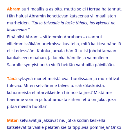
Abram
suri maallisia asioita, mutta se ei Herraa haitannut.
Hän halusi Abramin kohottavan katseensa yli maallisten
murheiden.
”Katso taivaalle ja laske tähdet, jos kykenet ne
laskemaan.”
Eipä olisi Abram – sittemmin Abraham – osannut
villeimmissäkään unelmissa kuvitella, mitä kaikkea hänellä
olisi edessään. Kuinka Jumala häntä tulisi johdattamaan
kaukaiseen maahan, ja kuinka hänelle ja vaimolleen
Saaralle syntyisi poika vielä heidän vanhoilla päivillään.
Tänä
syksynä monet meistä ovat huolissaan ja murehtivat
tulevaa. Miten selviämme talvesta, sähkölaskuista,
kohonneista elintarvikkeiden hinnoista jne.? Mistä me
haemme voimia ja luottamusta siihen, että on Joku, joka
pitää meistä huolta?
Miten
selviävät ja jaksavat ne, jotka sodan keskellä
katselevat taivaalle peläten sieltä tippuvia pommeja? Onko