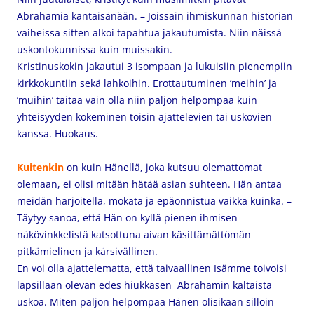
Abrahamia kantaisänään. – Joissain ihmiskunnan historian
vaiheissa sitten alkoi tapahtua jakautumista. Niin näissä
uskontokunnissa kuin muissakin.
Kristinuskokin jakautui 3 isompaan ja lukuisiin pienempiin
kirkkokuntiin sekä lahkoihin. Erottautuminen ’meihin’ ja
’muihin’ taitaa vain olla niin paljon helpompaa kuin
yhteisyyden kokeminen toisin ajattelevien tai uskovien
kanssa. Huokaus.
Kuitenkin
on kuin Hänellä, joka kutsuu olemattomat
olemaan, ei olisi mitään hätää asian suhteen. Hän antaa
meidän harjoitella, mokata ja epäonnistua vaikka kuinka. –
Täytyy sanoa, että Hän on kyllä pienen ihmisen
näkövinkkelistä katsottuna aivan käsittämättömän
pitkämielinen ja kärsivällinen.
En voi olla ajattelematta, että taivaallinen Isämme toivoisi
lapsillaan olevan edes hiukkasen Abrahamin kaltaista
uskoa. Miten paljon helpompaa Hänen olisikaan silloin