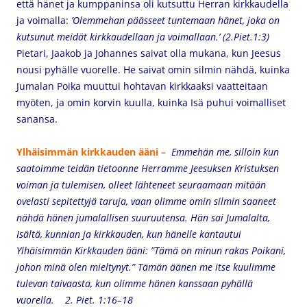
että hänet ja kumppaninsa oli kutsuttu Herran kirkkaudella
ja voimalla:
’Olemmehan päässeet tuntemaan hänet, joka on
kutsunut meidät kirkkaudellaan ja voimallaan.’ (2.Piet.1:3)
Pietari, Jaakob ja Johannes saivat olla mukana, kun Jeesus
nousi pyhälle vuorelle. He saivat omin silmin nähdä, kuinka
Jumalan Poika muuttui hohtavan kirkkaaksi vaatteitaan
myöten, ja omin korvin kuulla, kuinka Isä puhui voimalliset
sanansa.
Ylhäisimmän kirkkauden ääni –
Emmehän me, silloin kun
saatoimme teidän tietoonne Herramme Jeesuksen Kristuksen
voiman ja tulemisen, olleet lähteneet seuraamaan mitään
ovelasti sepitettyjä taruja, vaan olimme omin silmin saaneet
nähdä hänen jumalallisen suuruutensa. Hän sai Jumalalta,
Isältä, kunnian ja kirkkauden, kun hänelle kantautui
Ylhäisimmän Kirkkauden ääni: ”Tämä on minun rakas Poikani,
johon minä olen mieltynyt.” Tämän äänen me itse kuulimme
tulevan taivaasta, kun olimme hänen kanssaan pyhällä
vuorella. 2. Piet. 1:16–18