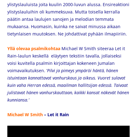
ylistyslauluista joita kuulin 2000-luvun alussa. Ensireaktioni
ylistyslauluihin oli kummeksuva. Mutta toisella kerralla
päätin antaa laulujen sanojen ja melodian temmata
mukaansa. Huomasin, kuinka ne saivat minussa aikaan
tietynlaisen muutoksen. Ne johdattivat pyhään ilmapiiriin.
Yllä olevaa psalmikohtaa
Michael W Smith
siteeraa Let it
Rain-laulun keskellä eläytyen tekstiin tavalla, jollaiseksi
voisi kuvitella psalmin kirjoittajan kokeneen Jumalan
voimavaikutuksen. ’
Pilvi ja pimeys ympäröi häntä, hänen
istuintaan kannattavat vanhurskaus ja oikeus.
Vuoret sulavat
kuin vaha Herran edessä, maailman hallitsijan edessä.
Taivaat
julistavat hänen vanhurskauttaan, kaikki kansat näkevät hänen
kunniansa.’
Michael W Smith
– Let it Rain