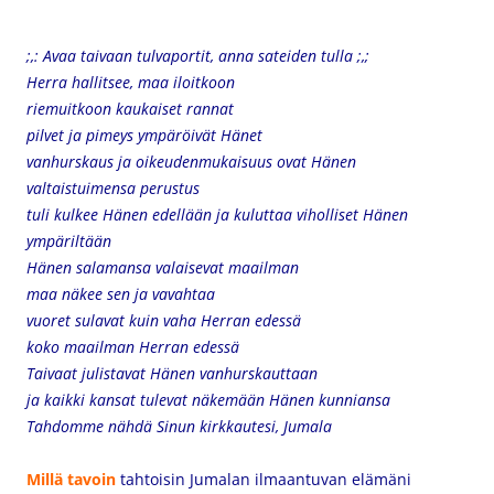
;,: Avaa taivaan tulvaportit, anna sateiden tulla ;,;
Herra hallitsee, maa iloitkoon
riemuitkoon kaukaiset rannat
pilvet ja pimeys ympäröivät Hänet
vanhurskaus ja oikeudenmukaisuus ovat Hänen
valtaistuimensa perustus
tuli kulkee Hänen edellään ja kuluttaa viholliset Hänen
ympäriltään
Hänen salamansa valaisevat maailman
maa näkee sen ja vavahtaa
vuoret sulavat kuin vaha Herran edessä
koko maailman Herran edessä
Taivaat julistavat Hänen vanhurskauttaan
ja kaikki kansat tulevat näkemään Hänen kunniansa
Tahdomme nähdä Sinun kirkkautesi, Jumala
Millä tavoin
tahtoisin Jumalan ilmaantuvan elämäni