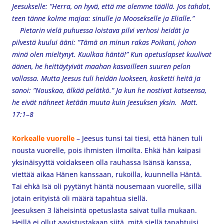
Jeesukselle: ”Herra, on hyvä, että me olemme täällä. Jos tahdot,
teen tänne kolme majaa: sinulle ja Moosekselle ja Elialle.”
Pietarin vielä puhuessa loistava pilvi verhosi heidät ja
pilvestä kuului ääni: ”Tämä on minun rakas Poikani, johon
minä olen mieltynyt. Kuulkaa häntä!” Kun opetuslapset kuulivat
äänen, he heittäytyivät maahan kasvoilleen suuren pelon
vallassa. Mutta Jeesus tuli heidän luokseen, kosketti heitä ja
sanoi: ”Nouskaa, älkää pelätkö.” Ja kun he nostivat katseensa,
he eivät nähneet ketään muuta kuin Jeesuksen yksin. Matt.
17:1–8
Korkealle vuorelle
– Jeesus tunsi tai tiesi, että hänen tuli
nousta vuorelle, pois ihmisten ilmoilta. Ehkä hän kaipasi
yksinäisyyttä voidakseen olla rauhassa Isänsä kanssa,
viettää aikaa Hänen kanssaan, rukoilla, kuunnella Häntä.
Tai ehkä Isä oli pyytänyt häntä nousemaan vuorelle, sillä
jotain erityistä oli määrä tapahtua siellä.
Jeesuksen 3 läheisintä opetuslasta saivat tulla mukaan.
Heillä ei ollut aavistustakaan siitä, mitä siellä tapahtuisi.