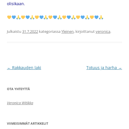
olisikaan.
Julkaistu
31.7.2022
kategoriassa
Yleinen
, kirjoittanut
veronica
.
Artikkelien
←
Rakkauden laki
Totuus ja harha
→
selaus
OTA YHTEYTTÄ
Veronica Witikka
VIIMEISIMMÄT ARTIKKELIT