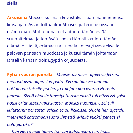
siellä.
Aikuisena
Mooses surmasi kiivastuksissaan maamiehensä
kiusaajan. Asian tultua ilmi Mooses pakeni peloissaan
erämaahan. Mutta Jumala ei antanut tämän estää
suunnitelmaa ja tehtävää, jonka Hän oli laatinut tämän
elämälle. Siellä, erämaassa. Jumala ilmestyi Moosekselle
palavan pensaan muodossa ja kutsui tämän johtamaan
Israelin kansan pois Egyptin orjuudesta.
Pyhän vuoren juurella
– Mooses paimensi appensa Jetron,
midianilaisen papin, lampaita. Kerran hän vei lauman
autiomaan toiselle puolen ja tuli Jumalan vuoren Horebin
juurelle. Siellä hänelle ilmestyi Herran enkeli tulenliekissä, joka
nousi orjantappurapensaasta. Mooses huomasi, ettei tuli
kuluttanut pensasta, vaikka se oli liekeissä. Silloin hän ajatteli:
”Menenpä katsomaan tuota ihmettä. Minkä vuoksi pensas ei
pala poroksi?”
Kun Herra näki hänen tulevan katsomaan, hän huusi