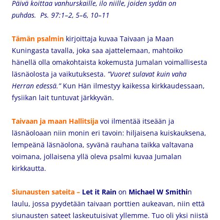
Päivä koittaa vanhurskaille, ilo niille, joiden sydän on
puhdas. Ps. 97:1–2, 5–6, 10–11
Tämän psalmin
kirjoittaja kuvaa Taivaan ja Maan
Kuningasta tavalla, joka saa ajattelemaan, mahtoiko
hänellä olla omakohtaista kokemusta Jumalan voimallisesta
läsnäolosta ja vaikutuksesta.
”Vuoret sulavat kuin vaha
Herran edessä.”
Kun Hän ilmestyy kaikessa kirkkaudessaan,
fysiikan lait tuntuvat järkkyvän.
Taivaan ja maan Hallitsija
voi ilmentää itseään ja
läsnäoloaan niin monin eri tavoin: hiljaisena kuiskauksena,
lempeänä läsnäolona, syvänä rauhana taikka valtavana
voimana, jollaisena yllä oleva psalmi kuvaa Jumalan
kirkkautta.
Siunausten sateita –
Let it Rain
on
Michael W Smith
i
n
laulu, jossa pyydetään taivaan porttien aukeavan, niin että
siunausten sateet laskeutuisivat yllemme. Tuo oli yksi niistä