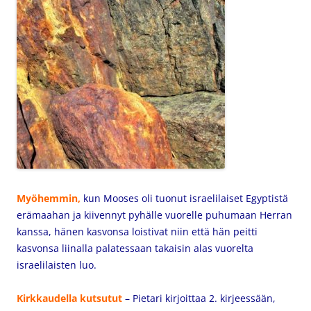
Myöhemmin,
kun Mooses oli tuonut israelilaiset Egyptistä
erämaahan ja kiivennyt pyhälle vuorelle puhumaan Herran
kanssa, hänen kasvonsa loistivat niin että hän peitti
kasvonsa liinalla palatessaan takaisin alas vuorelta
israelilaisten luo.
Kirkkaudella kutsutut
– Pietari kirjoittaa 2. kirjeessään,