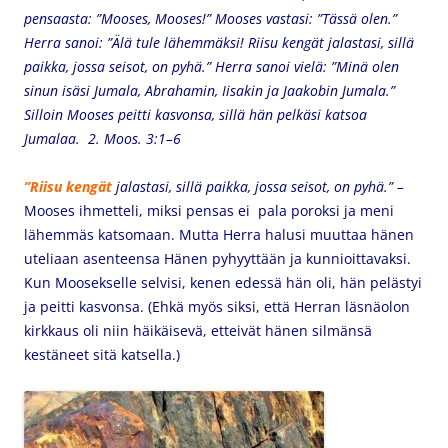
pensaasta: ”Mooses, Mooses!” Mooses vastasi: ”Tässä olen.”
Herra sanoi: ”Älä tule lähemmäksi! Riisu kengät jalastasi, sillä
paikka, jossa seisot, on pyhä.” Herra sanoi vielä: ”Minä olen
sinun isäsi Jumala, Abrahamin, Iisakin ja Jaakobin Jumala.”
Silloin Mooses peitti kasvonsa, sillä hän pelkäsi katsoa
Jumalaa. 2. Moos. 3:1–6
”Riisu kengät
jalastasi, sillä paikka, jossa seisot, on pyhä.” –
Mooses ihmetteli, miksi pensas ei pala poroksi ja meni
lähemmäs katsomaan. Mutta Herra halusi muuttaa hänen
uteliaan asenteensa Hänen pyhyyttään ja kunnioittavaksi.
Kun Moosekselle selvisi, kenen edessä hän oli, hän pelästyi
ja peitti kasvonsa. (Ehkä myös siksi, että Herran läsnäolon
kirkkaus oli niin häikäisevä, etteivät hänen silmänsä
kestäneet sitä katsella.)