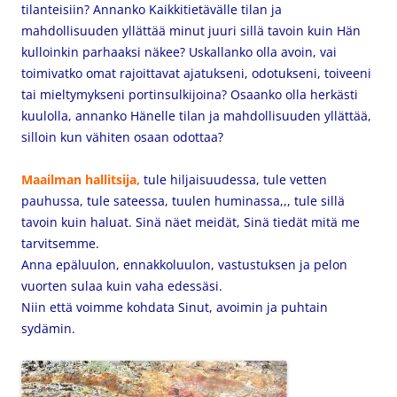
tilanteisiin? Annanko Kaikkitietävälle tilan ja
mahdollisuuden yllättää minut juuri sillä tavoin kuin Hän
kulloinkin parhaaksi näkee? Uskallanko olla avoin, vai
toimivatko omat rajoittavat ajatukseni, odotukseni, toiveeni
tai mieltymykseni portinsulkijoina? Osaanko olla herkästi
kuulolla, annanko Hänelle tilan ja mahdollisuuden yllättää,
silloin kun vähiten osaan odottaa?
Maailman hallitsija,
tule hiljaisuudessa,
tule vetten
pauhussa, tule sateessa, tuulen huminassa,,, tule sillä
tavoin kuin haluat. Sinä näet meidät, Sinä tiedät mitä me
tarvitsemme.
Anna epäluulon, ennakkoluulon, vastustuksen ja pelon
vuorten sulaa kuin vaha edessäsi.
Niin että voimme kohdata Sinut, avoimin ja puhtain
sydämin.