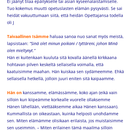
Ei jäänyt tilaa epäilykselle tai asian kyseenalaistamiselle.
Tuo kokemus muutti opetuslasten elämän pysyvästi. Se sai
heidät vakuuttumaan siitä, että heidän Opettajansa todella
oli J
Taivaallinen Isämme
haluaa sanoa nuo sanat myös meistä,
lapsistaan:
”Sinä olet minun poikani / tyttäreni, johon Minä
olen mieltynyt.”
Hän ei kuitenkaan kuuluta sitä kovalla äänellä kirkkaana
hohtavan pilven keskeltä sellaisella voimalla, että
kaatuisimme maahan. Hän kuiskaa sen sydämeemme. Ehkä
sellaisella hetkellä, jolloin juuri eniten sitä kaipaamme.
Hän on
kanssamme, elämässämme, koko ajan (eikä vain
silloin kun kiipeämme korkealle vuorelle ollaksemme
Hänen lähellään, viettääksemme aikaa Hänen kanssaan).
Kummallista on oikeastaan, kuinka helposti unohdamme
sen. Miten elämämme olisikaan erilaista, jos muistaisimme
sen useimmin. – Miten erilainen tämä maailma silloin