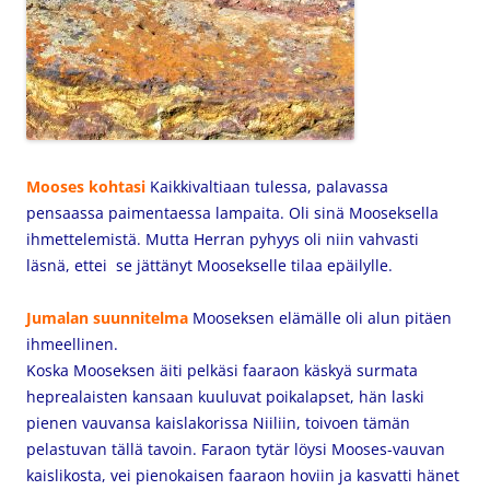
Mooses kohtasi
Kaikkivaltiaan tulessa, palavassa
pensaassa paimentaessa lampaita. Oli sinä Mooseksella
ihmettelemistä. Mutta Herran pyhyys oli niin vahvasti
läsnä, ettei se jättänyt Moosekselle tilaa epäilylle.
Jumalan suunnitelma
Mooseksen elämälle oli alun pitäen
ihmeellinen.
Koska Mooseksen
äiti pelkäsi faaraon käskyä surmata
heprealaisten kansaan kuuluvat poikalapset, hän laski
pienen vauvansa kaislakorissa Niiliin, toivoen tämän
pelastuvan tällä tavoin.
Faraon tytär löysi Mooses-vauvan
kaislikosta, vei pienokaisen faaraon hoviin ja kasvatti hänet