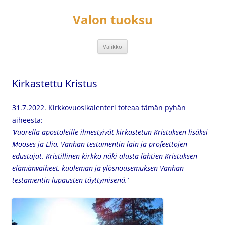
Siirry
sisältöön
Valon tuoksu
Valikko
Kirkastettu Kristus
31.7.2022. Kirkkovuosikalenteri toteaa tämän pyhän
aiheesta:
’Vuorella apostoleille ilmestyivät kirkastetun Kristuksen lisäksi
Mooses ja Elia, Vanhan testamentin lain ja profeettojen
edustajat. Kristillinen kirkko näki alusta lähtien Kristuksen
elämänvaiheet, kuoleman ja ylösnousemuksen Vanhan
testamentin lupausten täyttymisenä.’