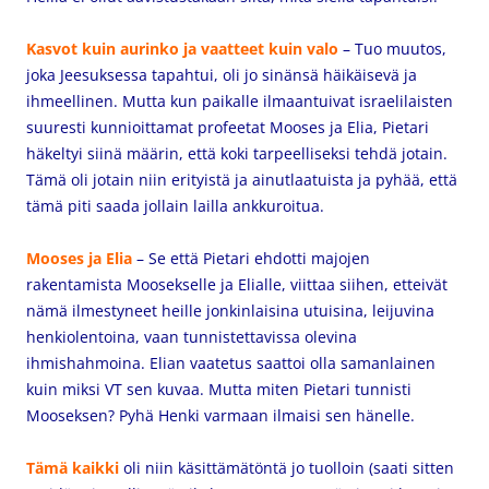
Kasvot kuin aurinko ja vaatteet kuin valo
– Tuo muutos,
joka Jeesuksessa tapahtui, oli jo sinänsä häikäisevä ja
ihmeellinen. Mutta kun paikalle ilmaantuivat israelilaisten
suuresti kunnioittamat profeetat Mooses ja Elia, Pietari
häkeltyi siinä määrin, että koki tarpeelliseksi tehdä jotain.
Tämä oli jotain niin erityistä ja ainutlaatuista ja pyhää, että
tämä piti saada jollain lailla ankkuroitua.
Mooses ja Elia
– Se että Pietari ehdotti majojen
rakentamista Moosekselle ja Elialle, viittaa siihen, etteivät
nämä ilmestyneet heille jonkinlaisina utuisina, leijuvina
henkiolentoina, vaan tunnistettavissa olevina
ihmishahmoina. Elian vaatetus saattoi olla samanlainen
kuin miksi VT sen kuvaa. Mutta miten Pietari tunnisti
Mooseksen? Pyhä Henki varmaan ilmaisi sen hänelle.
Tämä kaikki
oli niin käsittämätöntä jo tuolloin (saati sitten