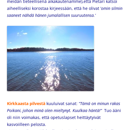
meidän tieteellisenä aikakautenamme),että Pietari katsoi
aiheelliseksi korostaa kirjeessään, että he olivat ’
omin silmin
saaneet nähdä hänen jumalallisen suuruutensa.’
Kirkkaasta pilvestä
kuuluivat sanat:
”Tämä on minun rakas
Poikani, johon minä olen mieltynyt. Kuulkaa häntä!”
Tuo ääni
oli niin voimakas, että opetuslapset heittäytyivät
kasvoiilleen pelosta.