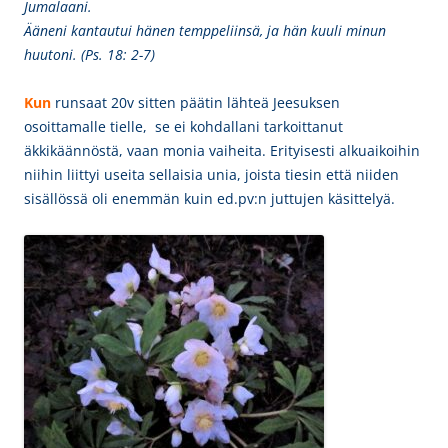
Jumalaani.
Ääneni kantautui hänen temppeliinsä, ja hän kuuli minun
huutoni. (Ps. 18: 2-7)
Kun
runsaat 20v sitten päätin lähteä Jeesuksen
osoittamalle tielle, se ei kohdallani tarkoittanut
äkkikäännöstä, vaan monia vaiheita. Erityisesti alkuaikoihin
niihin liittyi useita sellaisia unia, joista tiesin että niiden
sisällössä oli enemmän kuin ed.pv:n juttujen käsittelyä.