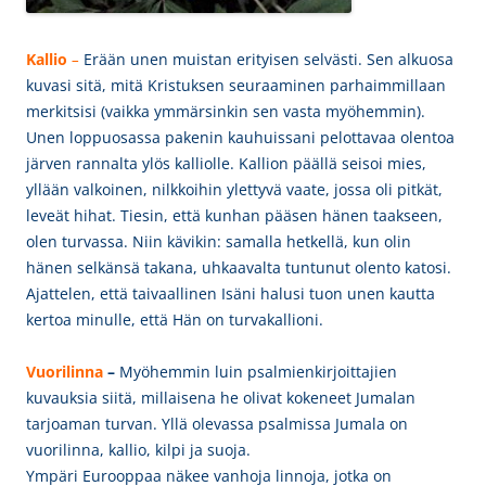
Kallio
–
Erään unen muistan erityisen selvästi. Sen alkuosa
kuvasi sitä, mitä Kristuksen seuraaminen parhaimmillaan
merkitsisi (vaikka ymmärsinkin sen vasta myöhemmin).
Unen loppuosassa pakenin kauhuissani pelottavaa olentoa
järven rannalta ylös kalliolle. Kallion päällä seisoi mies,
yllään valkoinen, nilkkoihin ylettyvä vaate, jossa oli pitkät,
leveät hihat. Tiesin, että kunhan pääsen hänen taakseen,
olen turvassa.
Niin kävikin: samalla hetkellä, kun olin
hänen selkänsä takana, uhkaavalta tuntunut olento katosi.
Ajattelen, että taivaallinen Isäni halusi tuon unen kautta
kertoa minulle, että Hän on turvakallioni.
Vuorilinna
–
Myöhemmin luin psalmienkirjoittajien
kuvauksia siitä, millaisena he olivat kokeneet Jumalan
tarjoaman turvan. Yllä olevassa psalmissa Jumala on
vuorilinna, kallio, kilpi ja suoja.
Ympäri Eurooppaa näkee vanhoja linnoja, jotka on