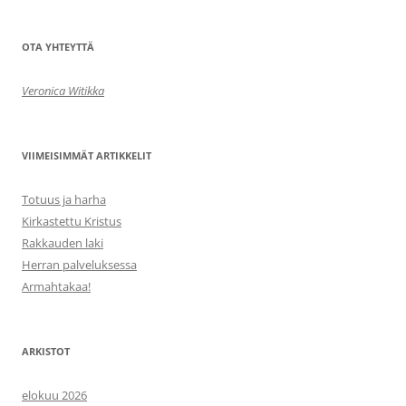
selaus
OTA YHTEYTTÄ
Veronica Witikka
VIIMEISIMMÄT ARTIKKELIT
Totuus ja harha
Kirkastettu Kristus
Rakkauden laki
Herran palveluksessa
Armahtakaa!
ARKISTOT
elokuu 2026