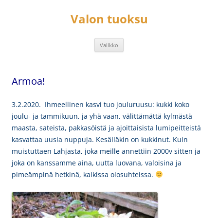
Siirry
sisältöön
Valon tuoksu
Valikko
Armoa!
3.2.2020. Ihmeellinen kasvi tuo jouluruusu: kukki koko
joulu- ja tammikuun, ja yhä vaan, välittämättä kylmästä
maasta, sateista, pakkasöistä ja ajoittaisista lumipeitteistä
kasvattaa uusia nuppuja. Kesälläkin on kukkinut. Kuin
muistuttaen Lahjasta, joka meille annettiin 2000v sitten ja
joka on kanssamme aina, uutta luovana, valoisina ja
pimeämpinä hetkinä, kaikissa olosuhteissa.