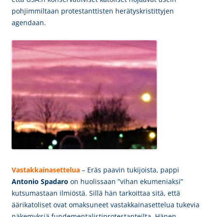
pohjimmiltaan protestanttisten herätyskristittyjen
agendaan.
Vastakkainasettelua
– Eräs paavin tukijoista, pappi
Antonio Spadaro
on huolissaan ”vihan ekumeniaksi”
kutsumastaan ilmiöstä. Sillä hän tarkoittaa sitä, että
äärikatoliset ovat omaksuneet vastakkainasettelua tukevia
näkemyksiä fundementalistiprotestanteilta. Hänen