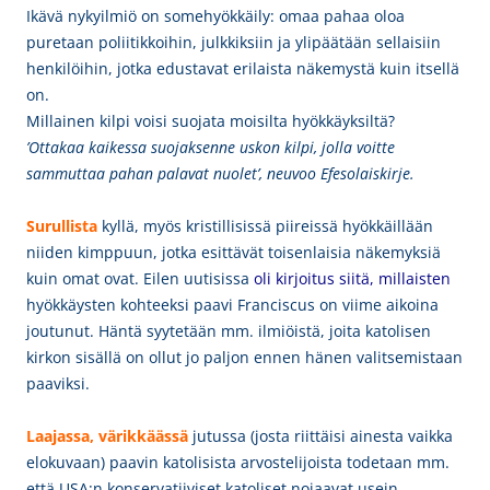
Ikävä nykyilmiö on somehyökkäily: omaa pahaa oloa
puretaan poliitikkoihin, julkkiksiin ja ylipäätään sellaisiin
henkilöihin, jotka edustavat erilaista näkemystä kuin itsellä
on.
Millainen kilpi voisi suojata moisilta hyökkäyksiltä?
’Ottakaa kaikessa suojaksenne uskon kilpi, jolla voitte
sammuttaa pahan palavat nuolet’, neuvoo Efesolaiskirje.
Surullista
kyllä, myös kristillisissä piireissä hyökkäillään
niiden kimppuun, jotka esittävät toisenlaisia näkemyksiä
kuin omat ovat. Eilen uutisissa
oli kirjoitus siitä, millaisten
hyökkäysten kohteeksi paavi Franciscus on viime aikoina
joutunut. Häntä syytetään mm. ilmiöistä, joita katolisen
kirkon sisällä on ollut jo paljon ennen hänen valitsemistaan
paaviksi.
Laajassa, värikkäässä
jutussa (josta riittäisi ainesta vaikka
elokuvaan) paavin katolisista arvostelijoista todetaan mm.
että USA:n konservatiiviset katoliset nojaavat usein