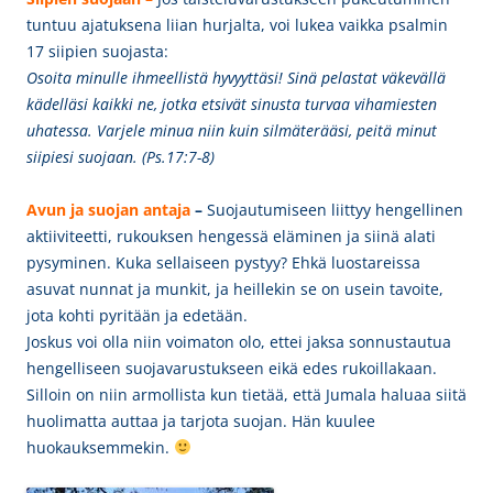
tuntuu ajatuksena liian hurjalta, voi lukea vaikka psalmin
17 siipien suojasta:
Osoita minulle ihmeellistä hyvyyttäsi! Sinä pelastat väkevällä
kädelläsi kaikki ne, jotka etsivät sinusta turvaa vihamiesten
uhatessa. Varjele minua niin kuin silmäterääsi, peitä minut
siipiesi suojaan. (Ps.17:7-8)
Avun ja suojan antaja
–
Suojautumiseen liittyy hengellinen
aktiiviteetti, rukouksen hengessä eläminen ja siinä alati
pysyminen. Kuka sellaiseen pystyy? Ehkä luostareissa
asuvat nunnat ja munkit, ja heillekin se on usein tavoite,
jota kohti pyritään ja edetään.
Joskus voi olla niin voimaton olo, ettei jaksa sonnustautua
hengelliseen suojavarustukseen eikä edes rukoillakaan.
Silloin on niin armollista kun tietää, että Jumala haluaa siitä
huolimatta auttaa ja tarjota suojan. Hän kuulee
huokauksemmekin.