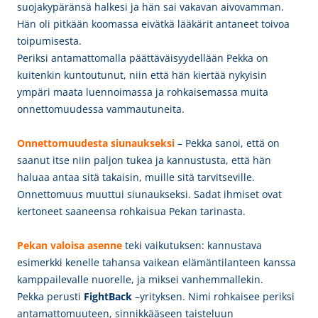
suojakypäränsä halkesi ja hän sai vakavan aivovamman.
Hän oli pitkään koomassa eivätkä lääkärit antaneet toivoa
toipumisesta.
Periksi antamattomalla päättäväisyydellään Pekka on
kuitenkin kuntoutunut, niin että hän kiertää nykyisin
ympäri maata luennoimassa ja rohkaisemassa muita
onnettomuudessa vammautuneita.
Onnettomuudesta siunaukseksi
– Pekka sanoi, että on
saanut itse niin paljon tukea ja kannustusta, että hän
haluaa antaa sitä takaisin, muille sitä tarvitseville.
Onnettomuus muuttui siunaukseksi. Sadat ihmiset ovat
kertoneet saaneensa rohkaisua Pekan tarinasta.
Pekan valoisa
asenne
teki vaikutuksen: kannustava
esimerkki kenelle tahansa vaikean elämäntilanteen kanssa
kamppailevalle nuorelle, ja miksei vanhemmallekin.
Pekka perusti
FightBack
–yrityksen. Nimi rohkaisee periksi
antamattomuuteen, sinnikkääseen taisteluun