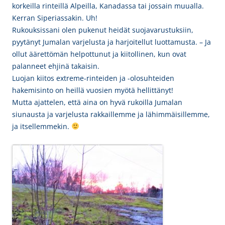
korkeilla rinteillä Alpeilla, Kanadassa tai jossain muualla.
Kerran Siperiassakin. Uh!
Rukouksissani olen pukenut heidät suojavarustuksiin,
pyytänyt Jumalan varjelusta ja harjoitellut luottamusta. – Ja
ollut äärettömän helpottunut ja kiitollinen, kun ovat
palanneet ehjinä takaisin.
Luojan kiitos extreme-rinteiden ja -olosuhteiden
hakemisinto on heillä vuosien myötä hellittänyt!
Mutta a
jattelen, että aina on hyvä rukoilla Jumalan
siunausta ja varjelusta rakkaillemme ja lähimmäisillemme,
ja itsellemmekin.