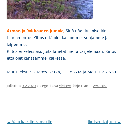
Armon ja Rakkauden Jumala,
Sinä näet kulloisetkin
tilanteemme. Kiitos että olet kalliomme, suojamme ja
kilpemme.
Kiitos enkeleistäsi, joita lähetät meitä varjelemaan. Kiitos
että olet kanssamme, kaikessa.
Muut tekstit: 5. Moos. 7: 6-8, Fil. 3: 7-14 ja Matt. 19: 27-30.
Julkaistu
3.2.2020
kategoriassa
Yleinen
, kirjoittanut
veronica
.
Artikkelien
←
Valo kaikille kansoille
Ikuisen kaipuu
→