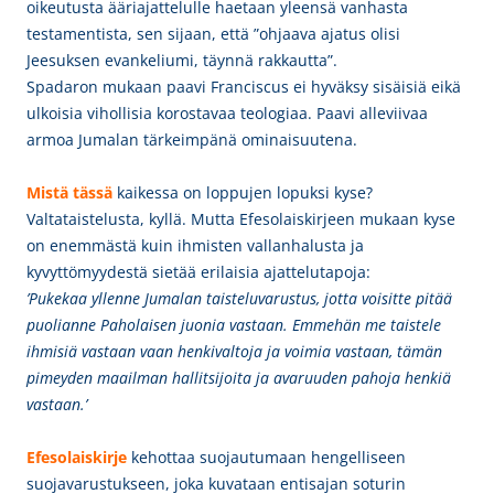
oikeutusta ääriajattelulle haetaan yleensä vanhasta
testamentista, sen sijaan, että ”ohjaava ajatus olisi
Jeesuksen evankeliumi, täynnä rakkautta”.
Spadaron mukaan paavi Franciscus ei hyväksy sisäisiä eikä
ulkoisia vihollisia korostavaa teologiaa. Paavi alleviivaa
armoa Jumalan tärkeimpänä ominaisuutena.
Mistä tässä
kaikessa on loppujen lopuksi kyse?
Valtataistelusta, kyllä. Mutta Efesolaiskirjeen mukaan kyse
on enemmästä kuin ihmisten vallanhalusta ja
kyvyttömyydestä sietää erilaisia ajattelutapoja:
’Pukekaa yllenne Jumalan taisteluvarustus, jotta voisitte pitää
puolianne Paholaisen juonia vastaan. Emmehän me taistele
ihmisiä vastaan vaan henkivaltoja ja voimia vastaan, tämän
pimeyden maailman hallitsijoita ja avaruuden pahoja henkiä
vastaan.’
Efesolaiskirje
kehottaa suojautumaan hengelliseen
suojavarustukseen, joka kuvataan entisajan soturin