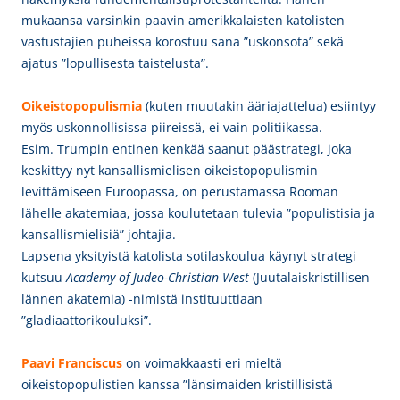
mukaansa varsinkin paavin amerikkalaisten katolisten
vastustajien puheissa korostuu sana ”uskonsota” sekä
ajatus ”lopullisesta taistelusta”.
Oikeistopopulismia
(kuten muutakin ääriajattelua) esiintyy
myös uskonnollisissa piireissä, ei vain politiikassa.
Esim. Trumpin entinen kenkää saanut päästrategi, joka
keskittyy nyt kansallismielisen oikeistopopulismin
levittämiseen Euroopassa, on perustamassa Rooman
lähelle akatemiaa, jossa koulutetaan tulevia ”populistisia ja
kansallismielisiä” johtajia.
Lapsena yksityistä katolista sotilaskoulua käynyt strategi
kutsuu
Academy of Judeo-Christian West
(Juutalaiskristillisen
lännen akatemia) -nimistä instituuttiaan
”gladiaattorikouluksi”.
Paavi Franciscus
on voimakkaasti eri mieltä
oikeistopopulistien kanssa ”länsimaiden kristillisistä