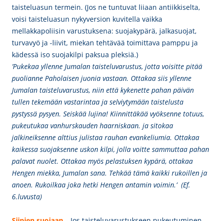
taisteluasun termein. (Jos ne tuntuvat liiaan antiikkiselta,
voisi taisteluasun nykyversion kuvitella vaikka
mellakkapoliisin varustuksena: suojakypärä, jalkasuojat,
turvavyö ja -liivit, miekan tehtävää toimittava pamppu ja
kädessä iso suojakilpi paksua pleksiä.)
’Pukekaa yllenne Jumalan taisteluvarustus, jotta voisitte pitää
puolianne Paholaisen juonia vastaan. Ottakaa siis yllenne
Jumalan taisteluvarustus, niin että kykenette pahan päivän
tullen tekemään vastarintaa ja selviytymään taistelusta
pystyssä pysyen. Seiskää lujina! Kiinnittäkää vyöksenne totuus,
pukeutukaa vanhurskauden haarniskaan. ja sitokaa
jalkineiksenne alttius julistaa rauhan evankeliumia. Ottakaa
kaikessa suojaksenne uskon kilpi, jolla voitte sammuttaa pahan
palavat nuolet. Ottakaa myös pelastuksen kypärä, ottakaa
Hengen miekka, Jumalan sana. Tehkää tämä kaikki rukoillen ja
anoen. Rukoilkaa joka hetki Hengen antamin voimin.’ (Ef.
6.luvusta)
Siipien suojaan
–
Jos taisteluvarustukseen pukeutuminen