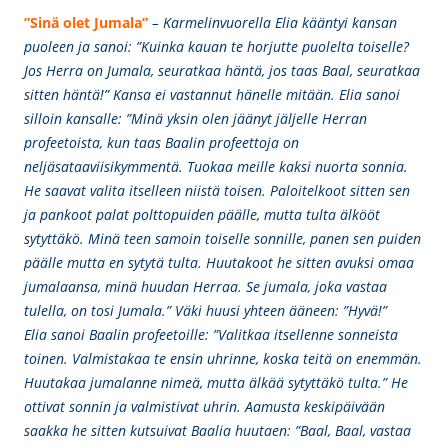
”Sinä olet Jumala”
– Karmelinvuorella Elia kääntyi kansan
puoleen ja sanoi: ”Kuinka kauan te horjutte puolelta toiselle?
Jos Herra on Jumala, seuratkaa häntä, jos taas Baal, seuratkaa
sitten häntä!” Kansa ei vastannut hänelle mitään. Elia sanoi
silloin kansalle: ”Minä yksin olen jäänyt jäljelle Herran
profeetoista, kun taas Baalin profeettoja on
neljäsataaviisikymmentä. Tuokaa meille kaksi nuorta sonnia.
He saavat valita itselleen niistä toisen. Paloitelkoot sitten sen
ja pankoot palat polttopuiden päälle, mutta tulta älkööt
sytyttäkö. Minä teen samoin toiselle sonnille, panen sen puiden
päälle mutta en sytytä tulta. Huutakoot he sitten avuksi omaa
jumalaansa, minä huudan Herraa. Se jumala, joka vastaa
tulella, on tosi Jumala.” Väki huusi yhteen ääneen: ”Hyvä!”
Elia sanoi Baalin profeetoille: ”Valitkaa itsellenne sonneista
toinen. Valmistakaa te ensin uhrinne, koska teitä on enemmän.
Huutakaa jumalanne nimeä, mutta älkää sytyttäkö tulta.” He
ottivat sonnin ja valmistivat uhrin. Aamusta keskipäivään
saakka he sitten kutsuivat Baalia huutaen: ”Baal, Baal, vastaa