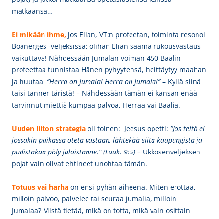
matkaansa…
Ei mikään ihme,
jos Elian, VT:n profeetan, toiminta
resonoi
Boanerges -veljeksissä; olihan Elian saama rukousvastaus
vaikuttava! N
ähdessään Jumalan voiman 450 Baalin
profeettaa tunnistaa Hänen pyhyytensä, heittäytyy maahan
ja huutaa:
”Herra on Jumala!
Herra on Jumala!”
– Kyllä siinä
taisi tanner täristä!
– Nähdessään tämän ei
kansan enää
tarvinnut miettiä kumpaa palvoa, Herraa vai Baalia.
Uuden liiton strategia
oli toinen:
Jeesus opetti:
”
Jos teitä ei
jossakin paikassa oteta vastaan, lähtekää siitä kaupungista ja
pudistakaa
pöly
jaloistanne.
”
(Luuk. 9:5) –
Ukkosenveljeksen
pojat vain olivat ehtineet unohtaa tämän.
Totuus vai harha
on ensi pyhän aiheena. Miten erottaa,
milloin palvoo, palvelee tai seuraa jumalia, milloin
Jumalaa? Mistä tietää, mikä on totta, mikä vain osittain