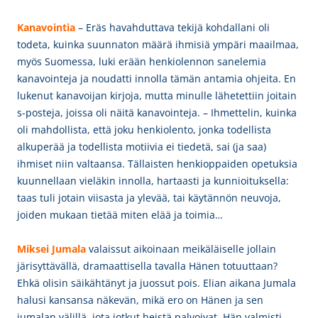
Kanavointia
– Eräs havahduttava tekijä kohdallani oli
todeta, kuinka suunnaton määrä ihmisiä ympäri maailmaa,
myös Suomessa, luki erään henkiolennon sanelemia
kanavointeja ja noudatti innolla tämän antamia ohjeita. En
lukenut kanavoijan kirjoja, mutta minulle lähetettiin joitain
s-posteja, joissa oli näitä kanavointeja. –
Ihmettelin, kuinka
oli mahdollista, että joku henkiolento, jonka todellista
alkuperää ja todellista motiivia ei tiedetä, sai (ja saa)
ihmiset niin valtaansa. Tällaisten henkioppaiden opetuksia
kuunnellaan vieläkin innolla, hartaasti ja kunnioituksella:
taas tuli jotain viisasta ja ylevää, tai käytännön neuvoja,
joiden mukaan tietää miten elää ja toimia…
Miksei Jumala
valaissut
aikoinaan meikäläiselle jollain
järisyttävällä, dramaattisella tavalla Hänen totuuttaan?
Ehkä olisin säikähtänyt ja juossut pois. Elian aikana Jumala
halusi kansansa näkevän, mikä ero on Hänen ja sen
jumalan välillä, jota jotkut heistä palvoivat. Hän valmisti