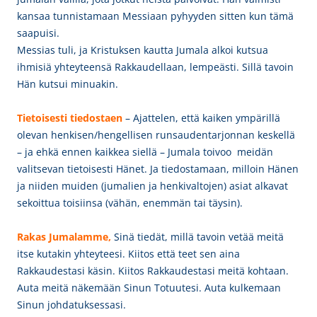
kansaa tunnistamaan Messiaan pyhyyden sitten kun tämä
saapuisi.
Messias tuli, ja Kristuksen kautta Jumala alkoi kutsua
ihmisiä yhteyteensä Rakkaudellaan, lempeästi. Sillä tavoin
Hän kutsui minuakin.
Tietoisesti tiedostaen
– Ajattelen, että
kaiken ympärillä
olevan henkisen/hengellisen runsaudentarjonnan keskellä
– ja ehkä ennen kaikkea siellä – Jumala toivoo meidän
valitsevan tietoisesti Hänet. Ja tiedostamaan, milloin Hänen
ja niiden muiden (jumalien ja henkivaltojen) asiat alkavat
sekoittua toisiinsa (vähän, enemmän tai täysin).
Rakas Jumalamme,
Sinä t
iedät, millä tavoin vetää meitä
itse kutakin yhteyteesi. Kiitos että teet sen aina
Rakkaudestasi käsin. Kiitos Rakkaudestasi meitä kohtaan.
Auta meitä näkemään Sinun Totuutesi. Auta kulkemaan
Sinun johdatuksessasi.