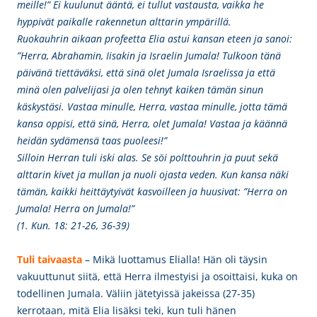
meille!” Ei kuulunut ääntä, ei tullut vastausta, vaikka he
hyppivät paikalle rakennetun alttarin ympärillä.
Ruokauhrin aikaan profeetta Elia astui kansan eteen ja sanoi:
”Herra, Abrahamin, Iisakin ja Israelin Jumala! Tulkoon tänä
päivänä tiettäväksi, että sinä olet Jumala Israelissa ja että
minä olen palvelijasi ja olen tehnyt kaiken tämän sinun
käskystäsi. Vastaa minulle, Herra, vastaa minulle, jotta tämä
kansa oppisi, että sinä, Herra, olet Jumala! Vastaa ja käännä
heidän sydämensä taas puoleesi!”
Silloin Herran tuli iski alas. Se söi polttouhrin ja puut sekä
alttarin kivet ja mullan ja nuoli ojasta veden. Kun kansa näki
tämän, kaikki heittäytyivät kasvoilleen ja huusivat: ”Herra on
Jumala! Herra on Jumala!”
(
1. Kun. 18: 21-26, 36-39)
Tuli taivaasta
– Mikä luottamus
Elialla! Hän oli täysin
vakuuttunut siitä, että Herra ilmestyisi ja osoittaisi, kuka on
todellinen Jumala. Väliin jätetyissä jakeissa (27-35)
kerrotaan, mitä Elia lisäksi teki, kun tuli hänen