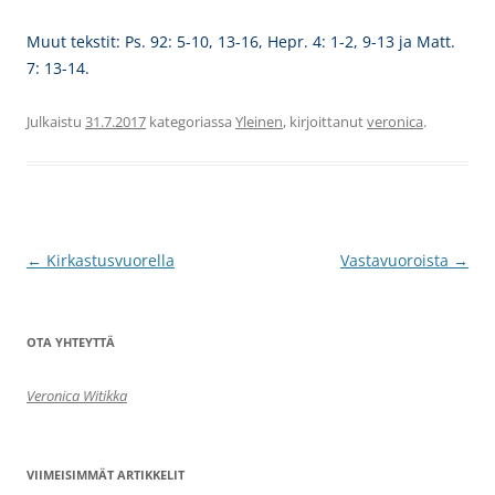
Muut tekstit: Ps. 92: 5-10, 13-16, Hepr. 4: 1-2, 9-13 ja Matt.
7: 13-14.
Julkaistu
31.7.2017
kategoriassa
Yleinen
, kirjoittanut
veronica
.
Artikkelien
←
Kirkastusvuorella
Vastavuoroista
→
selaus
OTA YHTEYTTÄ
Veronica Witikka
VIIMEISIMMÄT ARTIKKELIT