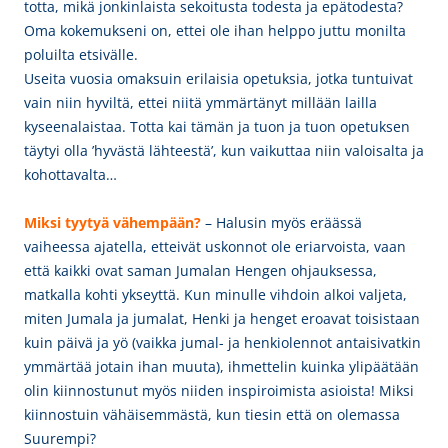
totta, mikä jonkinlaista sekoitusta todesta ja epätodesta?
Oma kokemukseni on, ettei ole ihan helppo juttu monilta
poluilta etsivälle.
Useita vuosia omaksuin erilaisia opetuksia, jotka tuntuivat
vain niin hyviltä, ettei niitä ymmärtänyt millään lailla
kyseenalaistaa. Totta kai tämän ja tuon ja tuon opetuksen
täytyi olla ’hyvästä lähteestä’, kun vaikuttaa niin valoisalta ja
kohottavalta…
Miksi tyytyä
vähempään?
– Halusin myös eräässä
vaiheessa ajatella, etteivät uskonnot ole eriarvoista, vaan
että kaikki ovat saman Jumalan Hengen ohjauksessa,
matkalla kohti ykseyttä. Kun minulle vihdoin alkoi valjeta,
miten Jumala ja jumalat, Henki ja henget eroavat toisistaan
kuin päivä ja yö (vaikka jumal- ja henkiolennot antaisivatkin
ymmärtää jotain ihan muuta), ihmettelin kuinka ylipäätään
olin kiinnostunut myös niiden inspiroimista asioista! Miksi
kiinnostuin vähäisemmästä, kun tiesin että on olemassa
Suurempi?