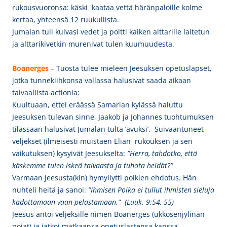
rukousvuoronsa: käski kaataa vettä häränpaloille kolme
kertaa, yhteensä 12 ruukullista.
Jumalan tuli kuivasi vedet ja poltti kaiken alttarille laitetun
ja alttarikivetkin murenivat tulen kuumuudesta.
Boanerges
– Tuosta tulee mieleen Jeesuksen opetuslapset,
jotka tunnekiihkonsa vallassa halusivat saada aikaan
taivaallista actionia:
Kuultuaan,
ettei eräässä Samarian kylässä haluttu
Jeesuksen tulevan sinne, Jaakob ja Johannes tuohtumuksen
tilassaan halusivat Jumalan tulta ’avuksi’. Suivaantuneet
veljekset (ilmeisesti muistaen Elian rukouksen ja sen
vaikutuksen) kysyivät Jeesukselta:
”Herra, tahdotko, että
käskemme tulen iskeä taivaasta ja tuhota heidät?”
Varmaan Jeesusta(kin) hymyilytti poikien ehdotus. Hän
nuhteli heitä ja sanoi:
”Ihmisen Poika ei tullut ihmisten sieluja
kadottamaan vaan pelastamaan.” (Luuk. 9:54, 55)
Jeesus antoi veljeksille nimen Boanerges (ukkosenjylinän
pojat) ja jatkoi matkaansa opetuslastensa kanssa