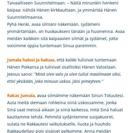
Taivaalliseen Suunnitelmaan. – Näitä minunkin henkeni
kaipaa: nähdä Hänen kirkkauttaan, ja ymmärtää Hänen
Suunnitelmaansa.
Pyhä Henki, avaa silmäni näkemään, sydämeni
ymmärtämään, on huokaukseni tänään ja huomenna. Avaa
meidän kaikkien sitä kaipaavien silmät ja sydämet, jotta
voisimme oppia tuntemaan Sinua paremmin.
Jumala halusi ja haluaa,
että kaikki tulisivat tuntemaan
Hänen Poikansa ja tulisivat osallisiksi Hänen Valostaan.
Jeesus sanoi:
”
Minä olen valo ja olen tullut maailmaan siksi,
ettei yksikään, joka minuun uskoo, jäisi pimeyteen.”
Rakas Jumala,
a
vaa silmämme näkemään Sinun Totuutesi.
Auta meitä olemaan rohkeina siinä uskossamme, jonka
Sinä saat meissä aikaan ja siinä kaikessa, mitä Sinä haluat
kauttamme tehdä. Pehmitä sydäntemme suojakuoret,
sulata ne Rakkautesi vaikutukselle, liuota ja huuhdo
Rakkaudellasi pois sisäiset pelkomme. Anna meidän