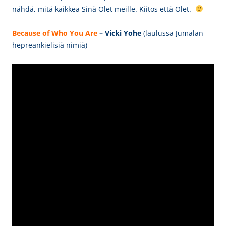
nähdä, mitä kaikkea Sinä Olet meille. Kiitos että Olet.
Because
of
W
ho You
A
re
– Vicki Yohe
(laulussa Jumalan
hepreankielisiä nimiä)