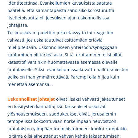
identiteettinsä. Evankeliumien kuvauksista saattaa
päätellä, että samantapaista sanoisiko korostunutta
itsetietoisuutta oli Jeesuksen ajan uskonnollisissa
johtajissa.
Toisinuskoviin pidettiin joko etäisyyttä tai reagoitiin
vahvasti, jos uskaltautuivat esittämään eriäviä
mielipiteitään. Uskonnolliseen yhteisöön/synagogaan
kuuluminen oli tärkeä asia. Siitä erottaminen olisi ollut
katastrofi varsinkin huomattavassa asemassa olevalle
juutalaiselle. Siksi evankeliumissa kuvattu hallitusmiesten
pelko on ihan ymmärrettävää. Parempi olla hiljaa kuin
menettää asemansa…
Uskonnolliset johtajat
olivat lisäksi vahvasti jakautuneet
eri käsitysten kannattajiksi: fariseukset uskoivat
ylösnousemukseen, saddukeukset eivät. Jerusalemin
temppelissä kokoontuvaan Korkeimpaan neuvostoon,
juutalaisten ylimpään tuomioistuimeen, kuului kumpiakin.
Jo tämä olisi aiheuttanut vahvan kahtia jakaantumisen: