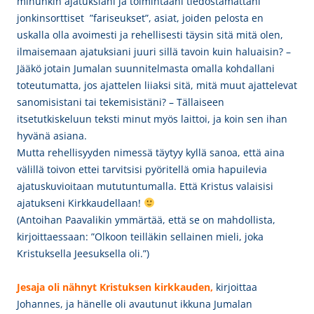
minunkin ajatuksiani ja toimintaani tiedostamattani
jonkinsorttiset ”fariseukset”, asiat, joiden pelosta en
uskalla olla avoimesti ja rehellisesti täysin sitä mitä olen,
ilmaisemaan ajatuksiani juuri sillä tavoin kuin haluaisin? –
Jääkö jotain Jumalan suunnitelmasta omalla kohdallani
toteutumatta, jos ajattelen liiaksi sitä, mitä muut ajattelevat
sanomisistani tai tekemisistäni? – Tällaiseen
itsetutkiskeluun teksti minut myös laittoi, ja koin sen ihan
hyvänä asiana.
Mutta rehellisyyden nimessä täytyy kyllä sanoa, että aina
välillä toivon ettei tarvitsisi pyöritellä omia hapuilevia
ajatuskuvioitaan mututuntumalla. Että Kristus valaisisi
ajatukseni Kirkkaudellaan!
(Antoihan Paavalikin ymmärtää, että se on mahdollista,
kirjoittaessaan: ”Olkoon teilläkin sellainen mieli, joka
Kristuksella Jeesuksella oli.”)
Jesaja oli nähnyt Kristuksen kirkkauden,
kirjoittaa
Johannes, ja hänelle
oli avautunut ikkuna Jumalan