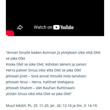
”Annan Sinulle kaiken kunnian ja ylistyksen siksi että Olet
se joka Olet
Koska Olet se joka Olet, kohotan ääneni ja sanon:
Herra palvon Sinua siksi että Olet se joka Olet
Jehovah Jireh – Sinä annat minulle mitä tarvitsen
Jehovah Nissi – Herra, hallitset Voittajana
Jehovah Shalom – olet Rauhan Ruhtinaani
ylistän Sinua siksi että Olet se joka Olet”
Muut tekstit: Ps. 25: 11-20, Jer. 26: 12-16 ja Ilm. 3: 14-19.