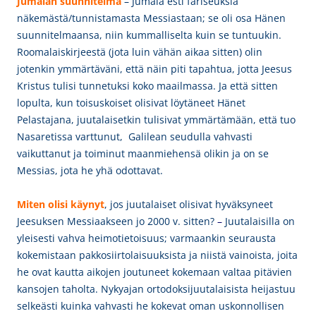
Jumalan suunnitelma
– Jumala esti fariseuksia
näkemästä/tunnistamasta Messiastaan; se oli osa Hänen
suunnitelmaansa, niin kummalliselta kuin se tuntuukin.
Roomalaiskirjeestä (jota luin vähän aikaa sitten) olin
jotenkin ymmärtäväni, että näin piti tapahtua, jotta Jeesus
Kristus tulisi tunnetuksi koko maailmassa. Ja että sitten
lopulta, kun toisuskoiset olisivat löytäneet Hänet
Pelastajana, juutalaisetkin tulisivat ymmärtämään, että tuo
Nasaretissa varttunut, Galilean seudulla vahvasti
vaikuttanut ja toiminut maanmiehensä olikin ja on se
Messias, jota he yhä odottavat.
Miten olisi käynyt
, jos juutalaiset olisivat hyväksyneet
Jeesuksen Messiaakseen jo 2000 v. sitten?
–
Juutalaisilla on
yleisesti vahva heimotietoisuus; varmaankin seurausta
kokemistaan pakkosiirtolaisuuksista ja niistä vainoista, joita
he ovat kautta aikojen joutuneet kokemaan valtaa pitävien
kansojen taholta. Nykyajan ortodoksijuutalaisista heijastuu
selkeästi kuinka vahvasti he kokevat oman uskonnollisen