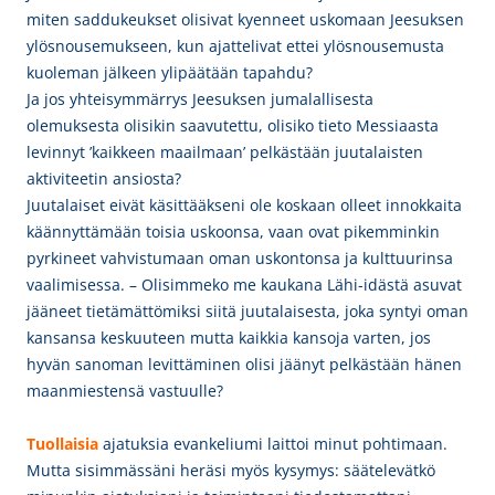
miten saddukeukset olisivat kyenneet uskomaan Jeesuksen
ylösnousemukseen, kun ajattelivat ettei ylösnousemusta
kuoleman jälkeen ylipäätään tapahdu?
Ja jos yhteisymmärrys Jeesuksen jumalallisesta
olemuksesta olisikin saavutettu, olisiko tieto Messiaasta
levinnyt ’kaikkeen maailmaan’ pelkästään juutalaisten
aktiviteetin ansiosta?
Juutalaiset eivät käsittääkseni ole koskaan olleet innokkaita
käännyttämään toisia uskoonsa, vaan ovat pikemminkin
pyrkineet vahvistumaan oman uskontonsa ja kulttuurinsa
vaalimisessa. – Olisimmeko me kaukana Lähi-idästä asuvat
jääneet tietämättömiksi siitä juutalaisesta, joka syntyi
oman
kansansa keskuuteen mutta kaikkia kansoja varten, jos
hyvän sanoman levittäminen olisi jäänyt pelkästään hänen
maanmiestensä vastuulle?
Tuollaisia
ajatuksia evankeliumi laittoi minut pohtimaan.
Mutta sisimmässäni heräsi myös kysymys: säätelevätkö