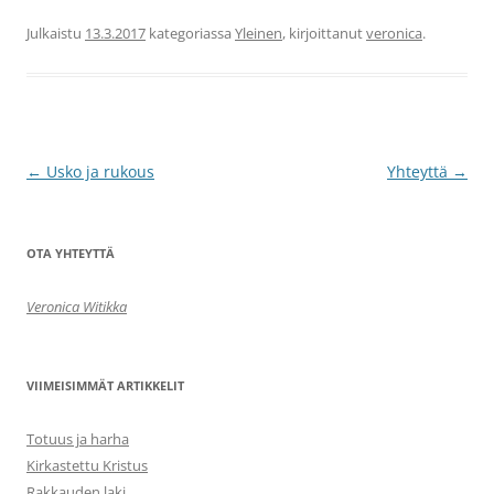
Julkaistu
13.3.2017
kategoriassa
Yleinen
, kirjoittanut
veronica
.
Artikkelien
←
Usko ja rukous
Yhteyttä
→
selaus
OTA YHTEYTTÄ
Veronica Witikka
VIIMEISIMMÄT ARTIKKELIT
Totuus ja harha
Kirkastettu Kristus
Rakkauden laki