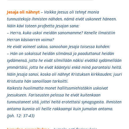
Jesaja oli nähnyt
–
Vaikka Jeesus oli tehnyt monia
tunnustekoja ihmisten nähden, nämä eivät uskoneet häneen.
Näin kävi toteen profeetta Jesajan sana:
– Herra, kuka uskoi meidän sanomamme? Kenelle ilmaistiin
Herran käsivarren voima?
He eivät voineet uskoa, sanoohan Jesaja toisessa kohden:
– Hän on sokaissut heidän silmänsä ja paaduttanut heidän
sydämensä, jotta he eivät silmillään näkisi eivätkä sydämellään
ymmärtäisi, jotta he eivät kääntyisi enkä minä parantaisi heitä.
Näin Jesaja sanoi, koska oli nähnyt Kristuksen kirkkauden; juuri
Kristusta hän sanoillaan tarkoitti.
Kaikesta huolimatta monet hallitusmiehistäkin uskoivat
Jeesukseen. Fariseusten pelossa he eivät kuitenkaan
tunnustaneet sitä, jottei heitä erotettaisi synagogasta. Ihmisten
antama kunnia oli heille rakkaampi kuin Jumalan antama.
(Joh. 12: 37-43)