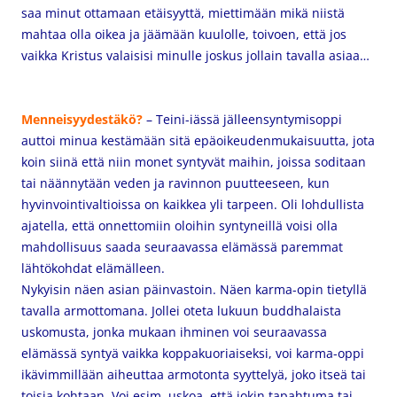
saa minut ottamaan etäisyyttä, miettimään mikä niistä
mahtaa olla oikea ja jäämään kuulolle, toivoen, että jos
vaikka Kristus valaisisi minulle joskus jollain tavalla asiaa…
Menneisyydestäkö?
– Teini-iässä jälleensyntymisoppi
auttoi minua kestämään sitä epäoikeudenmukaisuutta, jota
koin siinä että niin monet syntyvät maihin, joissa soditaan
tai näännytään veden ja ravinnon puutteeseen, kun
hyvinvointivaltioissa on kaikkea yli tarpeen. Oli lohdullista
ajatella, että onnettomiin oloihin syntyneillä voisi olla
mahdollisuus saada seuraavassa elämässä paremmat
lähtökohdat elämälleen.
Nykyisin näen asian päinvastoin. Näen karma-opin tietyllä
tavalla armottomana. Jollei oteta lukuun buddhalaista
uskomusta, jonka mukaan ihminen voi seuraavassa
elämässä syntyä vaikka koppakuoriaiseksi, voi karma-oppi
ikävimmillään aiheuttaa armotonta syyttelyä, joko itseä tai
toisia kohtaan. Voi esim. uskoa, että jokin tapahtuma tai