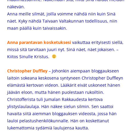
näkevän.
Anna meille silmät, joilla voimme nähdä niin kuin Sinä
näet. Kyky nähdä Taivaan Valtakunnan todellisuus, niin
maan päällä kuin taivaissakin.
Anna parantavan kosketuksesi
vaikuttaa erityisesti siellä,
missä sitä tarvitaan juuri nyt. Sinä näet, näet jokaisen. –
Kiitos Sinulle Kristus.
Christopher Duffley
– Johonkin aiempaan bloggaukseen
laitoin sokeana keskosena syntyneen Christopher Duffleyn
elämästä kertovan videon. Lääkärit eivät uskoneet hänen
jäävän eloon, mutta hänen puolestaan rukoiltiin.
Christofferista tuli Jumalan Rakkaudesta kertova
ylistyslaulaulaja. Hän näkee sielun silmin. Sen saattoi
havaita siitä aiemman bloggauksen videosta, jossa hän
lauloi pelastushenkilökunnalle. Hän on koskettanut
lukemattomia sydämiä laulujensa kautta.