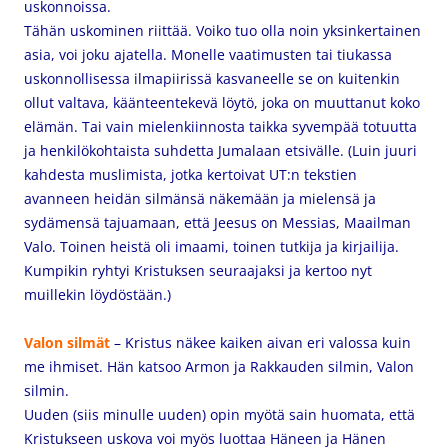
uskonnoissa.
Tähän uskominen riittää. Voiko tuo olla noin yksinkertainen
asia, voi joku ajatella. Monelle vaatimusten tai tiukassa
uskonnollisessa ilmapiirissä kasvaneelle se on kuitenkin
ollut valtava, käänteentekevä löytö, joka on muuttanut koko
elämän. Tai vain mielenkiinnosta taikka syvempää totuutta
ja henkilökohtaista suhdetta Jumalaan etsivälle. (Luin juuri
kahdesta muslimista, jotka kertoivat UT:n tekstien
avanneen heidän silmänsä näkemään ja mielensä ja
sydämensä tajuamaan, että Jeesus on Messias, Maailman
Valo. Toinen heistä oli imaami, toinen tutkija ja kirjailija.
Kumpikin ryhtyi Kristuksen seuraajaksi ja kertoo nyt
muillekin löydöstään.)
Valon silmät
– Kristus näkee kaiken aivan eri valossa kuin
me ihmiset. Hän katsoo Armon ja Rakkauden silmin, Valon
silmin.
Uuden (siis minulle uuden) opin myötä sain huomata, että
Kristukseen uskova voi myös luottaa Häneen ja Hänen