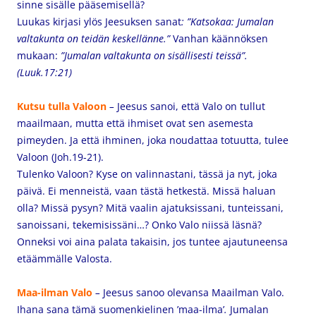
sinne sisälle pääsemisellä?
Luukas kirjasi ylös Jeesuksen sanat
: ”Katsokaa: Jumalan
valtakunta on teidän keskellänne.”
Vanhan käännöksen
mukaan:
”
Jumalan valtakunta on sisällisesti teissä”.
(Luuk.17:21)
Kutsu tulla
Valoon
–
Jeesus sanoi, että V
alo on tullut
maailmaan, mutta että ihmiset ovat sen asemesta
pimeyden. Ja että ihminen, joka noudattaa totuutta, tulee
Valoon (Joh.19-21).
Tulenko Valoon? Kyse on valinnastani, tässä ja nyt, joka
päivä. Ei menneistä, vaan tästä hetkestä. Missä haluan
olla? Missä pysyn? Mitä vaalin ajatuksissani, tunteissani,
sanoissani, tekemisissäni…? Onko Valo niissä läsnä?
Onneksi voi aina palata takaisin, jos tuntee ajautuneensa
etäämmälle Valosta.
Maa-ilman Valo
–
Jeesus sanoo
olevansa Maailman Valo.
Ihana sana tämä suomenkielinen ’maa-ilma’
.
Jumalan