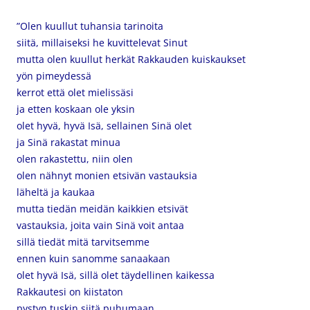
”Olen kuullut tuhansia tarinoita
siitä, millaiseksi he kuvittelevat Sinut
mutta olen kuullut herkät Rakkauden kuiskaukset
yön pimeydessä
kerrot että olet mielissäsi
ja etten koskaan ole yksin
olet hyvä, hyvä Isä, sellainen Sinä olet
ja Sinä rakastat minua
olen rakastettu, niin olen
olen nähnyt monien etsivän vastauksia
läheltä ja kaukaa
mutta tiedän meidän kaikkien etsivät
vastauksia, joita vain Sinä voit antaa
sillä tiedät mitä tarvitsemme
ennen kuin sanomme sanaakaan
olet hyvä Isä, sillä olet täydellinen kaikessa
Rakkautesi on kiistaton
pystyn tuskin siitä puhumaan