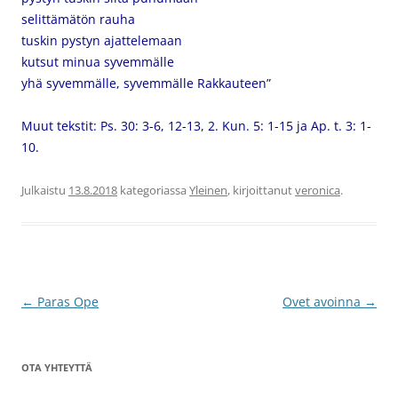
selittämätön rauha
tuskin pystyn ajattelemaan
kutsut minua syvemmälle
yhä syvemmälle, syvemmälle Rakkauteen”
Muut tekstit: Ps. 30: 3-6, 12-13, 2. Kun. 5: 1-15 ja Ap. t. 3: 1-
10.
Julkaistu
13.8.2018
kategoriassa
Yleinen
, kirjoittanut
veronica
.
Artikkelien
←
Paras Ope
Ovet avoinna
→
selaus
OTA YHTEYTTÄ