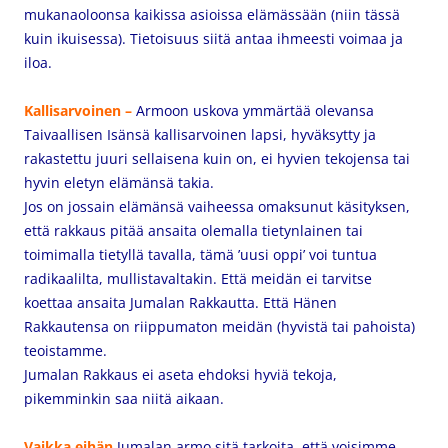
mukanaoloonsa kaikissa asioissa elämässään (niin tässä
kuin ikuisessa). Tietoisuus siitä antaa ihmeesti voimaa ja
iloa.
Kallisarvoinen –
Armoon uskova
ymmärtää olevansa
Taivaallisen Isänsä kallisarvoinen lapsi, hyväksytty ja
rakastettu juuri sellaisena kuin on, ei hyvien tekojensa tai
hyvin eletyn elämänsä takia.
Jos on jossain elämänsä vaiheessa omaksunut käsityksen,
että rakkaus pitää ansaita olemalla tietynlainen tai
toimimalla tietyllä tavalla, tämä ’uusi oppi’ voi tuntua
radikaalilta, mullistavaltakin. Että meidän ei tarvitse
koettaa ansaita Jumalan Rakkautta. Että Hänen
Rakkautensa on riippumaton meidän (hyvistä tai pahoista)
teoistamme.
Jumalan Rakkaus ei aseta ehdoksi hyviä tekoja,
pikemminkin saa niitä aikaan.
Vaikka eihän
Jumalan armo sitä tarkoita, että voisimme