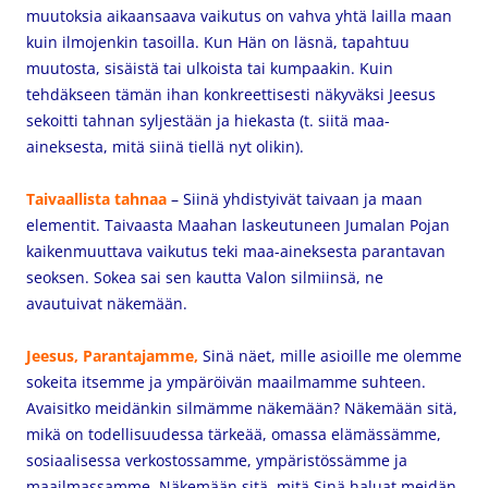
muutoksia aikaansaava vaikutus on vahva yhtä lailla maan
kuin ilmojenkin tasoilla. Kun Hän on läsnä, tapahtuu
muutosta, sisäistä tai ulkoista tai kumpaakin.
Kuin
tehdäkseen tämän ihan konkreettisesti näkyväksi Jeesus
sekoitti tahnan syljestään ja hiekasta (t. siitä maa-
aineksesta, mitä siinä tiellä nyt olikin).
Taivaallista tahnaa
–
Siinä yhdistyivät taivaan ja maan
elementit. Taivaasta Maahan laskeutuneen Jumalan Pojan
kaikenmuuttava vaikutus teki maa-aineksesta parantavan
seoksen. Sokea sai sen kautta Valon silmiinsä, ne
avautuivat näkemään.
Jeesus, Parantajamme,
Sinä näet, mille asioille
me olemme
sokeita
itsemme ja ympäröivän maailmamme suhteen.
Avaisitko meidänkin silmämme
näkemään? Näkemään sitä,
mikä on todellisuudessa tärkeää, omassa elämässämme,
sosiaalisessa verkostossamme, ympäristössämme ja
maailmassamme. Näkemään sitä, m
itä Sinä haluat meidän