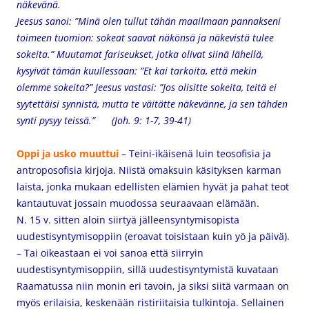
näkevänä.
Jeesus sanoi: ”Minä olen tullut tähän maailmaan pannakseni
toimeen tuomion: sokeat saavat näkönsä ja näkevistä tulee
sokeita.” Muutamat fariseukset, jotka olivat siinä lähellä,
kysyivät tämän kuullessaan: ”Et kai tarkoita, että mekin
olemme sokeita?” Jeesus vastasi: ”Jos olisitte sokeita, teitä ei
syytettäisi synnistä, mutta te väitätte näkevänne, ja sen tähden
synti pysyy teissä.”
(Joh. 9: 1-7, 39-41)
Oppi ja usko muuttui
– Teini-ikäisenä luin teosofisia ja
antroposofisia kirjoja. Niistä omaksuin käsityksen karman
laista, jonka mukaan edellisten elämien hyvät ja pahat teot
kantautuvat jossain muodossa seuraavaan elämään.
N. 15 v. sitten aloin siirtyä jälleensyntymisopista
uudestisyntymisoppiin (eroavat toisistaan kuin yö ja päivä).
–
Tai oikeastaan ei voi sanoa että siirryin
uudestisyntymisoppiin, sillä uudestisyntymistä kuvataan
Raamatussa niin monin eri tavoin, ja siksi siitä varmaan on
myös erilaisia, keskenään ristiriitaisia tulkintoja. Sellainen