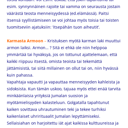
esim. synnynnäinen rajoite tai vamma on seurausta jostain
väärästä teosta menneisyydessä (ed.elämässä). Paitsi
itsensä syyllistämiseen se voi johtaa myös toisia tai toisten
tuomitseviin ajatuksiin: ’itsepähän tuon aiheutit’.
Ka
rmasta Armoon
–
Kristuksen myötä karman laki muuttui
armon laiksi. Armon… ? Sitä ei ehkä ole niin helppoa
ymmärtää tai hyväksyä, jos on tottunut ajattelemaan, että
kaikki riippuu itsestä, omista teoista tai tekemättä
jättämisistä, tai siitä millainen on ollut tai on, niin hyvässä
kuin pahassa.
Vapahtaja vapautti ja vapauttaa menneisyyden kahleista ja
sidoksista. Kun tämän uskoo, tajuaa myös ettei enää tarvita
minkäänlaisia yrityksiä Jumalan suosion ja
myötämielisyyden kalasteluun. Golgatalla tapahtunut
kaiken sovittava uhrautuminen teki ja tekee turhiksi
kaikenlaiset uhrirituaalit Jumalan lepyttämiseksi.
Sellaisiahan on harjoitettu iät ajat kaikissa kulttuureissa ja