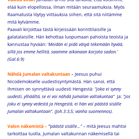
elää kuin elopellossa, ilman mitään seuraamuksia. Myös
Raamatusta löytyy viittauksia siihen, että sitä niitämme
mitä kylvämme.
Paavali kirjoittaa tästä kirjeissään korinttilaisille ja
galatalaisille. Hän kehottaa luopumaan pahoista teoista ja
kannustaa hyvään:
’
Meidän ei pidä väsyä tekemään hyvää,
sillä jos emme hellitä, saamme aikanaan korjata sadon.’
(Gal.6:9)
Nähdä Jumalan valtakuntaan
– Jeesus puhui
Nicodemokselle uudestisyntymästä. Hän sanoi, että
ihmisen on synnyttävä uudesti Hengestä:
”joka ei synny
uudesti, ylhäältä, se ei voi nähdä Jumalan valtakuntaa”
Ja:
”
jos
joku ei synny vedestä ja Hengestä, ei hän voi päästä sisälle
Jumalan valtakuntaan”
.
(Joh.3:3,5; vanha suomennos).
Valon näkemistä –
’”päästä sisälle…” –
m
itä Jeesus mahtoi
tarkoittaa tuolla, Jumalan valtakunnan näkemisellä tai