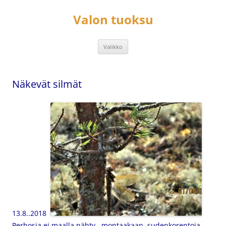
Siirry
sisältöön
Valon tuoksu
Valikko
Näkevät silmät
13.8..2018
Perhosia ei maalla nähty montaakaan, sudenkorentoja