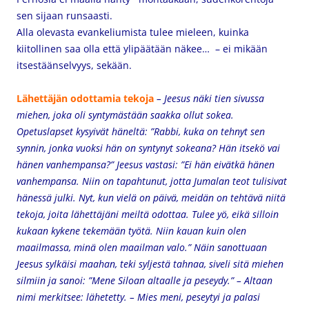
sen sijaan runsaasti.
Alla olevasta evankeliumista tulee mieleen, kuinka
kiitollinen saa olla että ylipäätään näkee… – ei mikään
itsestäänselvyys, sekään.
Lähettäjän odottamia tekoja
– Jeesus näki tien sivussa
miehen, joka oli syntymästään saakka ollut sokea.
Opetuslapset kysyivät häneltä: ”Rabbi, kuka on tehnyt sen
synnin, jonka vuoksi hän on syntynyt sokeana? Hän itsekö vai
hänen vanhempansa?” Jeesus vastasi: ”Ei hän eivätkä hänen
vanhempansa. Niin on tapahtunut, jotta Jumalan teot tulisivat
hänessä julki. Nyt, kun vielä on päivä, meidän on tehtävä niitä
tekoja, joita lähettäjäni meiltä odottaa. Tulee yö, eikä silloin
kukaan kykene tekemään työtä. Niin kauan kuin olen
maailmassa, minä olen maailman valo.” Näin sanottuaan
Jeesus sylkäisi maahan, teki syljestä tahnaa, siveli sitä miehen
silmiin ja sanoi: ”Mene Siloan altaalle ja peseydy.” – Altaan
nimi merkitsee: lähetetty. – Mies meni, peseytyi ja palasi