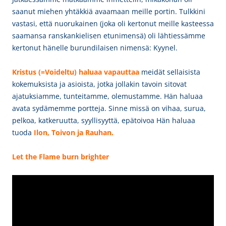
saanut miehen yhtäkkiä avaamaan meille portin. Tulkkini
vastasi, että nuorukainen (joka oli kertonut meille kasteessa
saamansa ranskankielisen etunimensä) oli lähtiessämme
kertonut hänelle burundilaisen nimensä: Kyynel.
Kristus (=Voideltu) haluaa vapauttaa
meidät sellaisista
kokemuksista ja asioista, jotka jollakin tavoin sitovat
ajatuksiamme, tunteitamme, olemustamme. Hän haluaa
avata sydämemme portteja. Sinne missä on vihaa, surua,
pelkoa, katkeruutta, syyllisyyttä, epätoivoa Hän haluaa
tuoda
Ilon, Toivon ja Rauhan.
Let
the Flame burn brighter