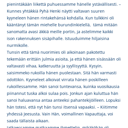
pienintäkään liikettä puhuessamme hänelle ystävällisesti. –
Kunnes yhtäkkiä Pyhä Henki näytti valtavan suuren
kyyneleen hänen rintakehänsä kohdalla. Kun tulkkini oli
kääntänyt tämän miehelle burundinkielellä, tämä mitään
sanomatta avasi äkkiä meille portin, ja astelimme kaikki
ison rakennuksen sisäpihalle. Istuuduimme hiljaisina
nurmikolle.
Tunsin että tämä nuorimies oli aikoinaan pakotettu
tekemään erittäin julmia asioita, ja että hänen sisässään oli
valtavasti vihaa, katkeruutta ja syyllisyyttä. Kysyin,
saisimmeko rukoilla hänen puolestaan. Sitä hän varmasti
odottikin. Kyyneleet alkoivat virrata hänen poskilleen
rukoillessamme. Hän sanoi tuntevansa, kuinka vuosikausia
piinannut tuska alkoi sulaa pois. Jonkun ajan kuluttua hän
sanoi haluavansa antaa anteeksi pahantekijöilleen. Lopuksi
hän totesi, että nyt hän tunsi itsensä vapaaksi. – Kiitimme
yhdessä Jeesusta. Vain Hän, voimallinen Vapauttaja, voi
saada tällaista aikaan.
Jatkaessamme matkaamme ihmettelin, mikäköhän oli