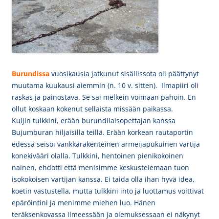
Burundissa
vuosikausia jatkunut sisällissota oli päättynyt
muutama kuukausi aiemmin (n. 10 v. sitten). Ilmapiiri oli
raskas ja painostava. Se sai melkein voimaan pahoin. En
ollut koskaan kokenut sellaista missään paikassa.
Kuljin tulkkini, erään burundilaisopettajan kanssa
Bujumburan hiljaisilla teillä. Erään korkean rautaportin
edessä seisoi vankkarakenteinen armeijapukuinen vartija
konekivääri olalla. Tulkkini, hentoinen pienikokoinen
nainen, ehdotti että menisimme keskustelemaan tuon
isokokoisen vartijan kanssa. Ei taida olla ihan hyvä idea,
koetin vastustella, mutta tulkkini into ja luottamus voittivat
epäröintini ja menimme miehen luo. Hänen
teräksenkovassa ilmeessään ja olemuksessaan ei näkynyt