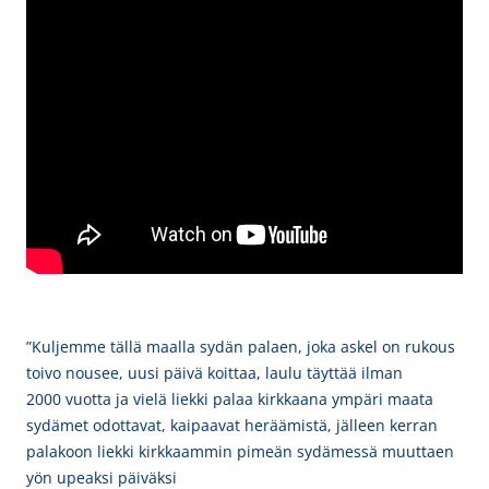
”Kuljemme tällä maalla sydän palaen, joka askel on rukous
toivo nousee, uusi päivä koittaa, laulu täyttää ilman
2000 vuotta ja vielä liekki palaa kirkkaana ympäri maata
sydämet odottavat, kaipaavat heräämistä, jälleen kerran
palakoon liekki kirkkaammin pimeän sydämessä muuttaen
yön upeaksi päiväksi