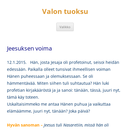
Siirry
sisältöön
Valon tuoksu
Valikko
Jeesuksen voima
12.1.2015. Hän, josta Jesaja oli profetoinut, seisoi heidän
edessään. Paikalla olleet tunsivat ihmeellisen voiman
Hänen puheessaan ja olemuksessaan. Se oli
hämmentävää. Miten siihen tuli suhtautua? Hän luki
profetian kirjakääröstä ja ja sanoi: tänään, tässä, juuri nyt,
tämä käy toteen.
Uskaltaisimmeko me antaa Hänen puhua ja vaikuttaa
elämäämme, juuri nyt, tänään? Joka päivä?
Hyvän sanoman –
Jeesus tuli Nasaretiin, missä hän oli