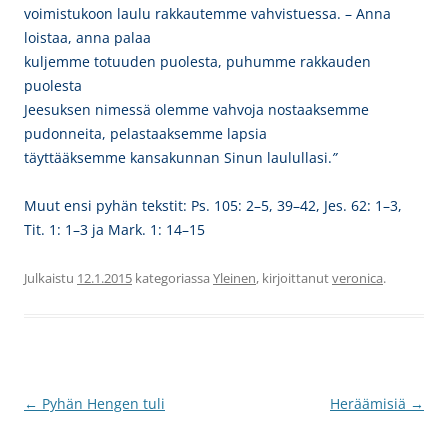
voimistukoon laulu rakkautemme vahvistuessa. – Anna
loistaa, anna palaa
kuljemme totuuden puolesta, puhumme rakkauden
puolesta
Jeesuksen nimessä olemme vahvoja
nostaaksemme
pudonneita, pelastaaksemme lapsia
täyttääksemme kansakunnan Sinun laulullasi.
”
Muut ensi pyhän tekstit: Ps. 105: 2–5, 39–42, Jes. 62: 1–3,
Tit. 1: 1–3 ja Mark. 1: 14–15
Julkaistu
12.1.2015
kategoriassa
Yleinen
, kirjoittanut
veronica
.
Artikkelien
←
Pyhän Hengen tuli
Heräämisiä
→
selaus