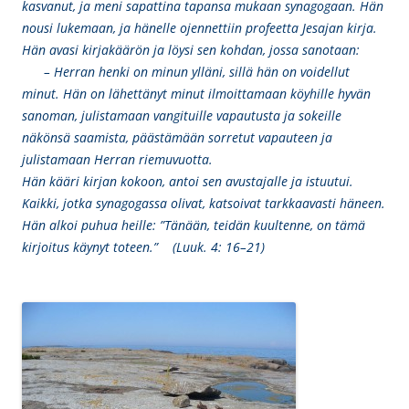
kasvanut, ja meni sapattina tapansa mukaan synagogaan. Hän
nousi lukemaan, ja hänelle ojennettiin profeetta Jesajan kirja.
Hän avasi kirjakäärön ja löysi sen kohdan, jossa sanotaan:
– Herran henki on minun ylläni, sillä hän on voidellut
minut. Hän on lähettänyt minut ilmoittamaan köyhille hyvän
sanoman, julistamaan vangituille vapautusta ja sokeille
näkönsä saamista, päästämään sorretut vapauteen ja
julistamaan Herran riemuvuotta.
Hän kääri kirjan kokoon, antoi sen avustajalle ja istuutui.
Kaikki, jotka synagogassa olivat, katsoivat tarkkaavasti häneen.
Hän alkoi puhua heille: ”Tänään, teidän kuultenne, on tämä
kirjoitus käynyt toteen.” (Luuk. 4: 16–21)