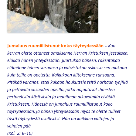
Jumaluus ruumiillistunut koko täyteydessään
– Kun
kerran olette ottaneet omaksenne Herran Kristuksen Jeesuksen,
eläkää hänen yhteydessään. Juurtukaa häneen, rakentakaa
elämänne hänen varaansa ja vahvistukaa uskossa sen mukaan
kuin teille on opetettu. Kaikukoon kiitoksenne runsaana.
Pitäkää varanne, ettei kukaan houkuttele teitä harhaan tyhjillä
ja pettävillä viisauden opeilla, jotka nojautuvat ihmisten
perinnäisiin käsityksiin ja maailman alkuvoimiin eivätkä
Kristukseen. Hänessä on jumaluus ruumiillistunut koko
täyteydessään, ja hänen yhteydessään myös te olette tulleet
tästä täyteydestä osallisiksi. Hän on kaikkien valtojen ja
voimien pää.
(Kol. 2: 6–10)