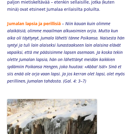
paljon mietiskeltävää – etenkin sellaisille, jotka (kuten
minä) ovat etsineet Jumalaa erilaisilta poluilta.
Jumalan lapsia ja
perillisiä
– Niin kauan kuin olimme
alaikäisiä, olimme maailman alkuvoimien orjia. Mutta kun
aika oli täyttynyt, Jumala lähetti tänne Poikansa. Naisesta hän
syntyi ja tuli lain alaiseksi lunastaakseen lain alaisina elävät
vapaiksi, että me pääsisimme lapsen asemaan. Ja koska tekin
olette
Jumalan lapsia, hän on lähettänyt meidän kaikkien
sydämiin Poikansa Hengen, joka huutaa: »Abba! Isä!» Sinä et
siis enää ole orja vaan lapsi. Ja jos kerran olet lapsi, olet myös
perillinen, Jumalan tahdosta. (
Gal. 4: 3–7)