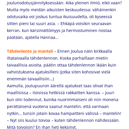
joulunodotusjännityksessään. Aika yleinen ilmiö, eikö vaan?
Mutta myös meidän aikuisten keskuudessa: vähäinenkin
odotusaika voi joskus tuntua ikuisuudelta, oli kyseessä
sitten pieni tai suuri asia. – Ehkäpä voisikin seuraavan
kerran, kun kärsimättömyys ja hermostuminen nostaa
päätään, ajatella Hannaa…
Tähdenlento ja mantel
i
– Ennen Joulua näin kirkkaalla
iltataivaalla tähdenlennon. Koska parhaillaan mietin
taivaallisia asioita, päätin ottaa tähdenlennon ikään kuin
vahvistuksena ajatuksilleni (jotka siten kohosivat vielä
enemmän taivaallisiin…)
Aamulla, joulupuuron äärellä ajatukset taas olivat ihan
maallisissa – iloisissa hetkissä rakkaitten kanssa. – Juuri
kun olin todennut, kuinka nuorimmaiseni oli niin monena
perättäisenä vuotena saanut mantelin, että varmaan
nytkin… tunsin jotain kovaa hampaitteni välissä – mantelin!
– Nyt siis kuului toivoa – kuten tähdenlennon nähdessään.
Mitä toivoisin? En ihan heti keksinyt.