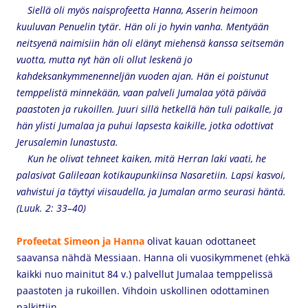
Siellä oli myös naisprofeetta Hanna, Asserin heimoon
kuuluvan Penuelin tytär. Hän oli jo hyvin vanha. Mentyään
neitsyenä naimisiin hän oli elänyt miehensä kanssa seitsemän
vuotta, mutta nyt hän oli ollut leskenä jo
kahdeksankymmenenneljän vuoden ajan. Hän ei poistunut
temppelistä minnekään, vaan palveli Jumalaa yötä päivää
paastoten ja rukoillen. Juuri sillä hetkellä hän tuli paikalle, ja
hän ylisti Jumalaa ja puhui lapsesta kaikille, jotka odottivat
Jerusalemin lunastusta.
Kun he olivat tehneet kaiken, mitä Herran laki vaati, he
palasivat Galileaan kotikaupunkiinsa Nasaretiin. Lapsi kasvoi,
vahvistui ja täyttyi viisaudella, ja Jumalan armo seurasi häntä.
(Luuk. 2: 33–40)
Profeetat Simeon ja Hanna
olivat kauan odottaneet
saavansa nähdä Messiaan. Hanna oli vuosikymmenet (ehkä
kaikki nuo mainitut 84 v.) palvellut Jumalaa temppelissä
paastoten ja rukoillen. Vihdoin uskollinen odottaminen
palkittiin.