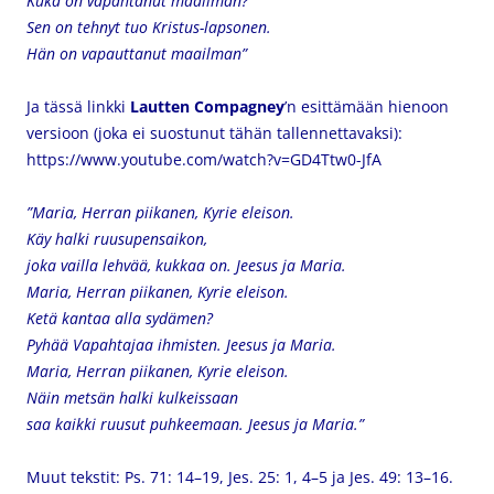
Kuka on vapahtanut maailman?
Sen on tehnyt tuo Kristus-lapsonen.
Hän on vapauttanut maailman”
Ja tässä linkki
Lautten Compagney
’n esittämään hienoon
versioon
(joka ei suostunut tähän tallennettavaksi):
https://www.youtube.com/watch?v=GD4Ttw0-JfA
”Maria, Herran piikanen, Kyrie eleison.
Käy halki ruusupensaikon,
joka vailla lehvää, kukkaa on.
Jeesus ja Maria.
Maria, Herran piikanen, Kyrie eleison.
Ketä kantaa alla sydämen?
Pyhää Vapahtajaa ihmisten.
Jeesus ja Maria.
Maria, Herran piikanen, Kyrie eleison.
Näin metsän halki kulkeissaan
saa kaikki ruusut puhkeemaan.
Jeesus ja Maria.”
Muut tekstit: Ps. 71: 14–19, Jes. 25: 1, 4–5 ja
Jes. 49: 13–16.