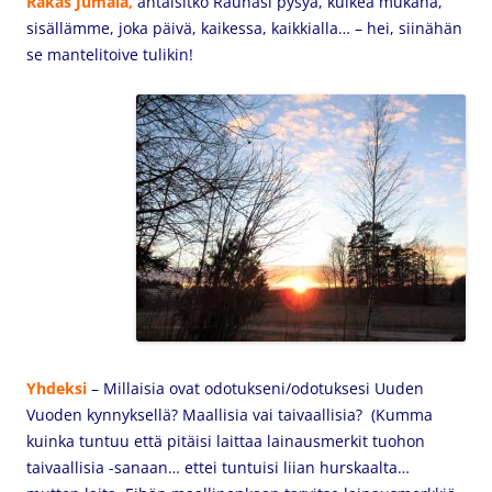
Rakas Jumala,
antaisitko Rauhasi pysyä, kulkea mukana,
sisällämme, joka päivä, kaikessa, kaikkialla… – hei, siinähän
se mantelitoive tulikin!
Yhdeksi
– Millaisia ovat odotukseni/odotuksesi Uuden
Vuoden kynnyksellä? Maallisia vai taivaallisia? (Kumma
kuinka tuntuu että pitäisi laittaa lainausmerkit tuohon
taivaallisia -sanaan… ettei tuntuisi liian hurskaalta…