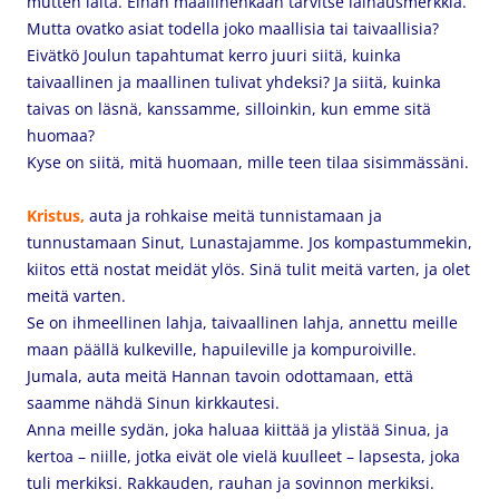
mutten laita. Eihän maallinenkaan tarvitse lainausmerkkiä.
Mutta ovatko asiat todella joko maallisia tai taivaallisia?
Eivätkö Joulun tapahtumat kerro juuri siitä, kuinka
taivaallinen ja maallinen tulivat yhdeksi? Ja siitä, kuinka
taivas on läsnä, kanssamme, silloinkin, kun emme sitä
huomaa?
Kyse on siitä, mitä huomaan, mille teen tilaa sisimmässäni.
Kristus,
auta ja rohkaise meitä tunnistamaan ja
tunnustamaan Sinut, Lunastajamme. Jos kompastummekin,
kiitos että nostat meidät ylös. Sinä tulit meitä varten, ja olet
meitä varten.
Se on ihmeellinen lahja, taivaallinen lahja, annettu meille
maan päällä kulkeville, hapuileville ja kompuroiville.
Jumala, auta meitä Hannan tavoin odottamaan, että
saamme nähdä Sinun kirkkautesi.
Anna meille sydän, joka haluaa kiittää ja ylistää Sinua, ja
kertoa – niille, jotka eivät ole vielä kuulleet – lapsesta, joka
tuli merkiksi. Rakkauden, rauhan ja sovinnon merkiksi.