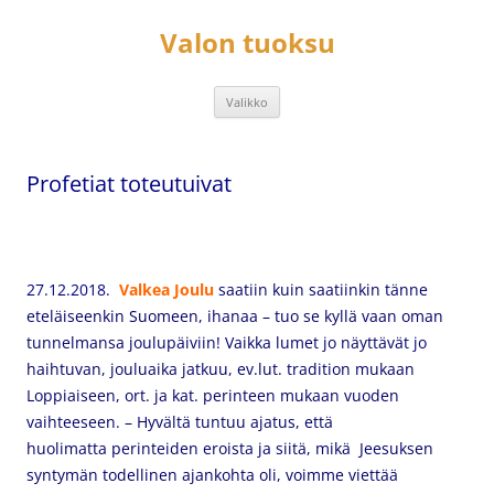
Siirry
sisältöön
Valon tuoksu
Valikko
Profetiat toteutuivat
27.12.2018.
Valkea Joulu
saatiin kuin saatiinkin tänne
eteläiseenkin Suomeen, ihanaa – tuo se kyllä vaan oman
tunnelmansa joulupäiviin! Vaikka lumet jo näyttävät jo
haihtuvan, jouluaika jatkuu, ev.lut. tradition mukaan
Loppiaiseen, ort. ja kat. perinteen mukaan vuoden
vaihteeseen. – Hyvältä tuntuu ajatus, että
huolimatta perinteiden eroista ja siitä, mikä Jeesuksen
syntymän todellinen ajankohta oli, voimme viettää