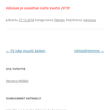
Valoisaa ja siunattua Uutta Vuotta 2019!
Julkaistu
27.12.2018
kategoriassa
Yleinen
, kirjoittanut
veronica
.
Artikkelien
←
Yö joka muutti kaiken
Johtotähtemme
→
selaus
OTA YHTEYTTÄ
Veronica Witikka
VIIMEISIMMÄT ARTIKKELIT