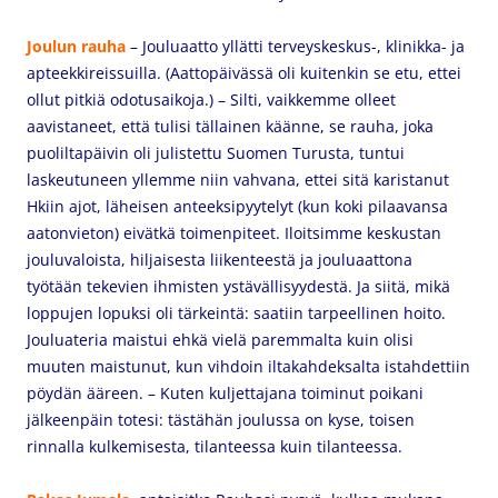
Joulun rauha
– Jouluaatto yllätti terveyskeskus-, klinikka- ja
apteekkireissuilla. (Aattopäivässä oli kuitenkin se etu, ettei
ollut pitkiä odotusaikoja.) – Silti, vaikkemme olleet
aavistaneet, että tulisi tällainen käänne, se rauha, joka
puoliltapäivin oli julistettu Suomen Turusta, tuntui
laskeutuneen yllemme niin vahvana, ettei sitä karistanut
Hkiin ajot, läheisen anteeksipyytelyt (kun koki pilaavansa
aatonvieton) eivätkä toimenpiteet. Iloitsimme keskustan
jouluvaloista, hiljaisesta liikenteestä ja jouluaattona
työtään tekevien ihmisten ystävällisyydestä. Ja siitä, mikä
loppujen lopuksi oli tärkeintä: saatiin tarpeellinen hoito.
Jouluateria maistui ehkä vielä paremmalta kuin olisi
muuten maistunut, kun vihdoin iltakahdeksalta istahdettiin
pöydän ääreen. – Kuten kuljettajana toiminut poikani
jälkeenpäin totesi: tästähän joulussa on kyse, toisen
rinnalla kulkemisesta, tilanteessa kuin tilanteessa.